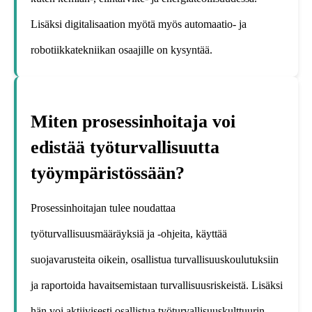
Lisäksi digitalisaation myötä myös automaatio- ja
robotiikkatekniikan osaajille on kysyntää.
Miten prosessinhoitaja voi
edistää työturvallisuutta
työympäristössään?
Prosessinhoitajan tulee noudattaa
työturvallisuusmääräyksiä ja -ohjeita, käyttää
suojavarusteita oikein, osallistua turvallisuuskoulutuksiin
ja raportoida havaitsemistaan turvallisuusriskeistä. Lisäksi
hän voi aktiivisesti osallistua työturvallisuuskulttuurin