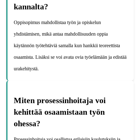
kannalta?
Oppisopimus mahdollistaa työn ja opiskelun
yhdistämisen, mikä antaa mahdollisuuden oppia
käytännön työtehtäviä samalla kun hankkii teoreettista
osaamista. Lisäksi se voi avata ovia työelämään ja edistää
urakehitystä.
Miten prosessinhoitaja voi
kehittää osaamistaan työn
ohessa?
Prosessinhoitaja voi osallistua erilaisiin koulutuksiin ja