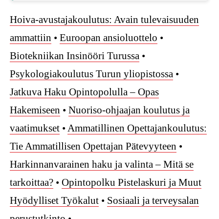
Hoiva-avustajakoulutus: Avain tulevaisuuden
ammattiin
•
Euroopan ansioluottelo
•
Biotekniikan Insinööri Turussa
•
Psykologiakoulutus Turun yliopistossa
•
Jatkuva Haku Opintopolulla – Opas
Hakemiseen
•
Nuoriso-ohjaajan koulutus ja
vaatimukset
•
Ammatillinen Opettajankoulutus:
Tie Ammatillisen Opettajan Pätevyyteen
•
Harkinnanvarainen haku ja valinta – Mitä se
tarkoittaa?
•
Opintopolku Pistelaskuri ja Muut
Hyödylliset Työkalut
•
Sosiaali ja terveysalan
perustutkinto
•