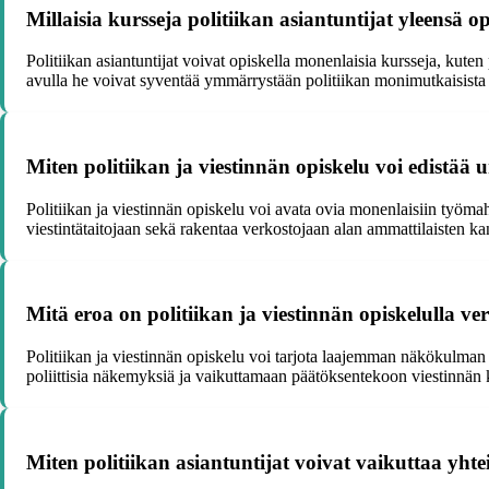
Millaisia kursseja politiikan asiantuntijat yleensä o
Politiikan asiantuntijat voivat opiskella monenlaisia kursseja, kuten p
avulla he voivat syventää ymmärrystään politiikan monimutkaisista r
Miten politiikan ja viestinnän opiskelu voi edistää 
Politiikan ja viestinnän opiskelu voi avata ovia monenlaisiin työmahdo
viestintätaitojaan sekä rakentaa verkostojaan alan ammattilaisten k
Mitä eroa on politiikan ja viestinnän opiskelulla v
Politiikan ja viestinnän opiskelu voi tarjota laajemman näkökulman 
poliittisia näkemyksiä ja vaikuttamaan päätöksentekoon viestinnän 
Miten politiikan asiantuntijat voivat vaikuttaa yhte