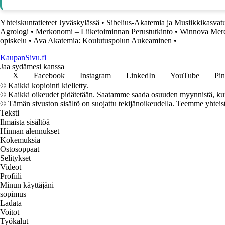
Yhteiskuntatieteet Jyväskylässä
•
Sibelius-Akatemia ja Musiikkikasvat
Agrologi
•
Merkonomi – Liiketoiminnan Perustutkinto
•
Winnova Mere
opiskelu
•
Ava Akatemia: Koulutuspolun Aukeaminen
•
KaupanSivu.fi
Jaa sydämesi kanssa
X
Facebook
Instagram
LinkedIn
YouTube
Pin
© Kaikki kopiointi kielletty.
© Kaikki oikeudet pidätetään. Saatamme saada osuuden myynnistä, kun t
© Tämän sivuston sisältö on suojattu tekijänoikeudella. Teemme yhtei
Teksti
Ilmaista sisältöä
Hinnan alennukset
Kokemuksia
Ostosoppaat
Selitykset
Videot
Profiili
Minun käyttäjäni
sopimus
Ladata
Voitot
Työkalut