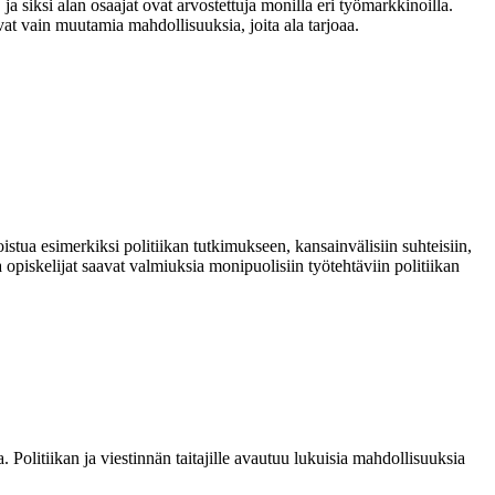
 ja siksi alan osaajat ovat arvostettuja monilla eri työmarkkinoilla.
vat vain muutamia mahdollisuuksia, joita ala tarjoaa.
oistua esimerkiksi politiikan tutkimukseen, kansainvälisiin suhteisiin,
 opiskelijat saavat valmiuksia monipuolisiin työtehtäviin politiikan
 Politiikan ja viestinnän taitajille avautuu lukuisia mahdollisuuksia