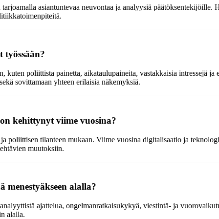
in tarjoamalla asiantuntevaa neuvontaa ja analyysiä päätöksentekijöille. H
itiikkatoimenpiteitä.
at työssään?
n, kuten poliittista painetta, aikataulupaineita, vastakkaisia intressejä
 sekä sovittamaan yhteen erilaisia näkemyksiä.
e on kehittynyt viime vuosina?
n ja poliittisen tilanteen mukaan. Viime vuosina digitalisaatio ja teknolo
ötehtävien muutoksiin.
tää menestyäkseen alalla?
n analyyttistä ajattelua, ongelmanratkaisukykyä, viestintä- ja vuorovaikut
n alalla.