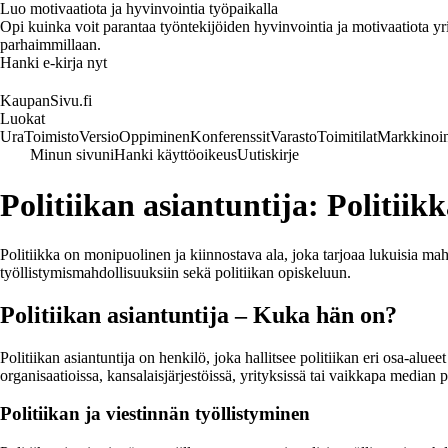
Luo motivaatiota ja hyvinvointia työpaikalla
Opi kuinka voit parantaa työntekijöiden hyvinvointia ja motivaatiota yrity
parhaimmillaan.
Hanki e-kirja nyt
KaupanSivu.fi
Luokat
Ura
Toimisto
Versio
Oppiminen
Konferenssit
Varasto
Toimitilat
Markkinoin
Minun sivuni
Hanki käyttöoikeus
Uutiskirje
Politiikan asiantuntija: Politiikk
Politiikka on monipuolinen ja kiinnostava ala, joka tarjoaa lukuisia mahd
työllistymismahdollisuuksiin sekä politiikan opiskeluun.
Politiikan asiantuntija – Kuka hän on?
Politiikan asiantuntija on henkilö, joka hallitsee politiikan eri osa-alue
organisaatioissa, kansalaisjärjestöissä, yrityksissä tai vaikkapa median 
Politiikan ja viestinnän työllistyminen