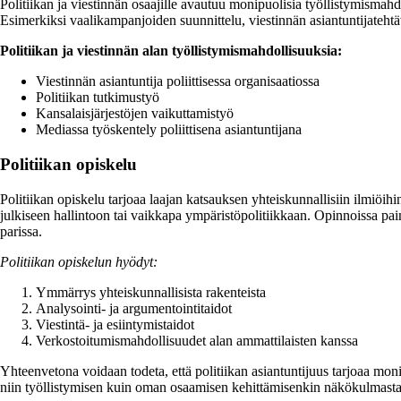
Politiikan ja viestinnän osaajille avautuu monipuolisia työllistymismahdol
Esimerkiksi vaalikampanjoiden suunnittelu, viestinnän asiantuntijatehtävä
Politiikan ja viestinnän alan työllistymismahdollisuuksia:
Viestinnän asiantuntija poliittisessa organisaatiossa
Politiikan tutkimustyö
Kansalaisjärjestöjen vaikuttamistyö
Mediassa työskentely poliittisena asiantuntijana
Politiikan opiskelu
Politiikan opiskelu tarjoaa laajan katsauksen yhteiskunnallisiin ilmiöihin
julkiseen hallintoon tai vaikkapa ympäristöpolitiikkaan. Opinnoissa paino
parissa.
Politiikan opiskelun hyödyt:
Ymmärrys yhteiskunnallisista rakenteista
Analysointi- ja argumentointitaidot
Viestintä- ja esiintymistaidot
Verkostoitumismahdollisuudet alan ammattilaisten kanssa
Yhteenvetona voidaan todeta, että politiikan asiantuntijuus tarjoaa moni
niin työllistymisen kuin oman osaamisen kehittämisenkin näkökulmasta