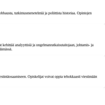
 lobbausta, tutkimusmenetelmiä ja poliittista historiaa. Opintojen
at kehittää analyyttisiä ja ongelmanratkaisutaitojaan, johtamis- ja
elämässä.
iestintäosaamiseen. Opiskelijat voivat oppia tehokkaasti viestimään