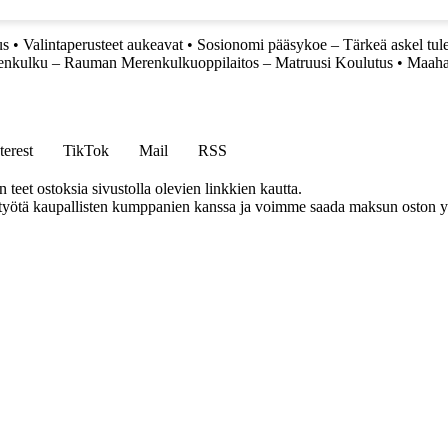
us
•
Valintaperusteet aukeavat
•
Sosionomi pääsykoe – Tärkeä askel tul
nkulku – Rauman Merenkulkuoppilaitos – Matruusi Koulutus
•
Maahan
terest
TikTok
Mail
RSS
eet ostoksia sivustolla olevien linkkien kautta.
styötä kaupallisten kumppanien kanssa ja voimme saada maksun oston yh