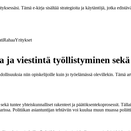
ksessäsi. Tämä e-kirja sisältää strategioita ja käytäntöjä, jotka edistävä
ti
Rahaa
Yritykset
a ja viestintä työllistyminen sekä
ollisuuksia niin opiskelijoille kuin jo työelämässä olevillekin. Tämä arti
et sekä tuntee yhteiskunnalliset rakenteet ja päätöksentekoprosessit. Tälla
parissa. Politiikan asiantuntijan tehtäviin voi kuulua muun muassa poliitt