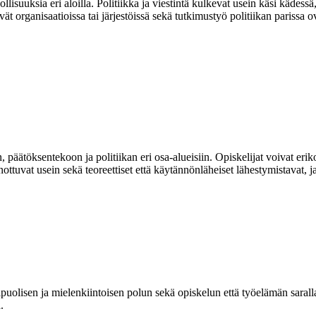
lisuuksia eri aloilla. Politiikka ja viestintä kulkevat usein käsi kädessä,
t organisaatioissa tai järjestöissä sekä tutkimustyö politiikan parissa o
, päätöksentekoon ja politiikan eri osa-alueisiin. Opiskelijat voivat erik
ttuvat usein sekä teoreettiset että käytännönläheiset lähestymistavat, ja
puolisen ja mielenkiintoisen polun sekä opiskelun että työelämän saralla.
.