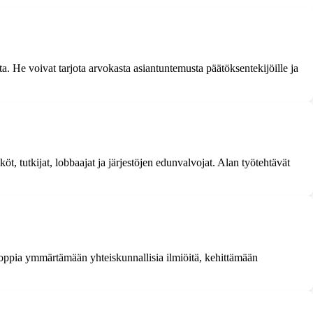
ta. He voivat tarjota arvokasta asiantuntemusta päätöksentekijöille ja
köt, tutkijat, lobbaajat ja järjestöjen edunvalvojat. Alan työtehtävät
vat oppia ymmärtämään yhteiskunnallisia ilmiöitä, kehittämään