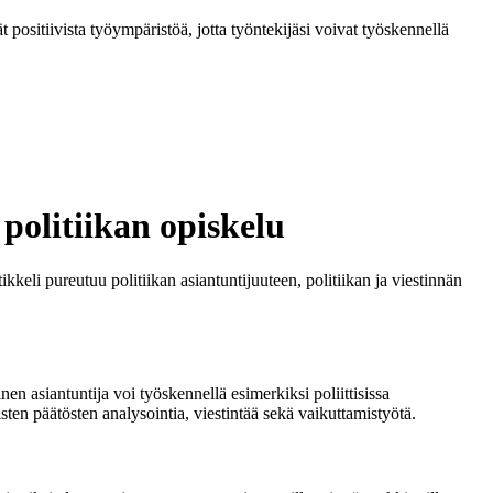
t positiivista työympäristöä, jotta työntekijäsi voivat työskennellä
 politiikan opiskelu
kkeli pureutuu politiikan asiantuntijuuteen, politiikan ja viestinnän
inen asiantuntija voi työskennellä esimerkiksi poliittisissa
isten päätösten analysointia, viestintää sekä vaikuttamistyötä.