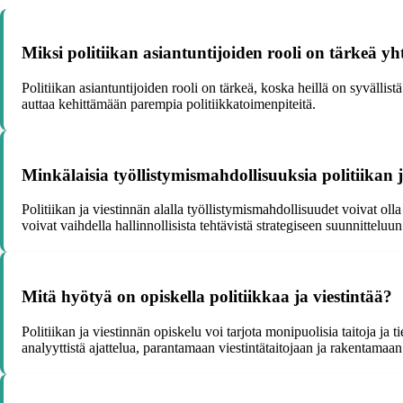
Miksi politiikan asiantuntijoiden rooli on tärkeä y
Politiikan asiantuntijoiden rooli on tärkeä, koska heillä on syvällis
auttaa kehittämään parempia politiikkatoimenpiteitä.
Minkälaisia työllistymismahdollisuuksia politiikan j
Politiikan ja viestinnän alalla työllistymismahdollisuudet voivat olla
voivat vaihdella hallinnollisista tehtävistä strategiseen suunnitteluun
Mitä hyötyä on opiskella politiikkaa ja viestintää?
Politiikan ja viestinnän opiskelu voi tarjota monipuolisia taitoja ja
analyyttistä ajattelua, parantamaan viestintätaitojaan ja rakentamaa