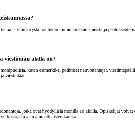
hteiskunnassa?
tä tietoa ja ymmärrystä politiikan toimintamekanismeista ja päätöksenteos
a viestinnän alalla on?
 monipuolisia, kuten esimerkiksi poliittiset neuvonantajat, viestintäpäälli
 ja viestintään.
 tiedonantoja, jotka ovat hyödyllisiä monilla eri aloilla. Opiskelijat voi
n verkostojaan alan ammattilaisten kanssa.