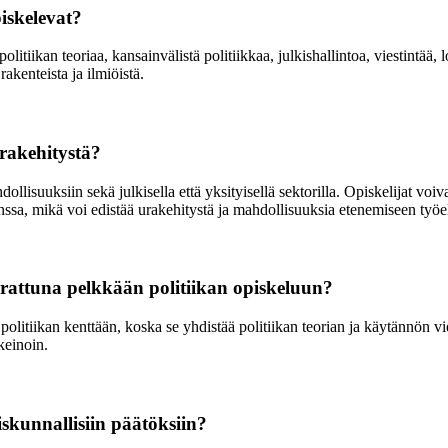
piskelevat?
olitiikan teoriaa, kansainvälistä politiikkaa, julkishallintoa, viestintää,
akenteista ja ilmiöistä.
urakehitystä?
llisuuksiin sekä julkisella että yksityisellä sektorilla. Opiskelijat voiv
anssa, mikä voi edistää urakehitystä ja mahdollisuuksia etenemiseen työ
errattuna pelkkään politiikan opiskeluun?
politiikan kenttään, koska se yhdistää politiikan teorian ja käytännön v
keinoin.
iskunnallisiin päätöksiin?