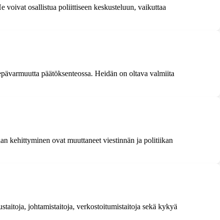
e voivat osallistua poliittiseen keskusteluun, vaikuttaa
 ja epävarmuutta päätöksenteossa. Heidän on oltava valmiita
gian kehittyminen ovat muuttaneet viestinnän ja politiikan
ustaitoja, johtamistaitoja, verkostoitumistaitoja sekä kykyä