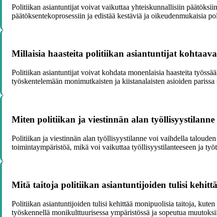
Politiikan asiantuntijat voivat vaikuttaa yhteiskunnallisiin päätöksi
päätöksentekoprosessiin ja edistää kestäviä ja oikeudenmukaisia pol
Millaisia haasteita politiikan asiantuntijat kohtaav
Politiikan asiantuntijat voivat kohdata monenlaisia haasteita työssää
työskentelemään monimutkaisten ja kiistanalaisten asioiden parissa
Miten politiikan ja viestinnän alan työllisyystilann
Politiikan ja viestinnän alan työllisyystilanne voi vaihdella taloude
toimintaympäristöä, mikä voi vaikuttaa työllisyystilanteeseen ja ty
Mitä taitoja politiikan asiantuntijoiden tulisi kehit
Politiikan asiantuntijoiden tulisi kehittää monipuolisia taitoja, kute
työskennellä monikulttuurisessa ympäristössä ja sopeutua muutoksii