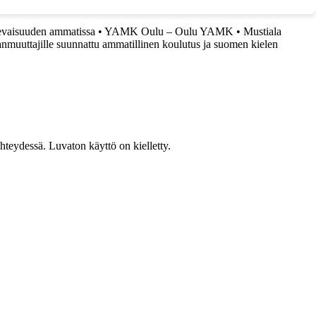
evaisuuden ammatissa
•
YAMK Oulu – Oulu YAMK
•
Mustiala
muuttajille suunnattu ammatillinen koulutus ja suomen kielen
teydessä. Luvaton käyttö on kielletty.