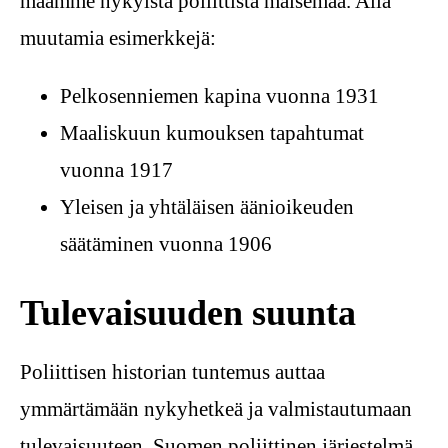
maamme nykyistä poliittista maisemaa. Alla
muutamia esimerkkejä:
Pelkosenniemen kapina vuonna 1931
Maaliskuun kumouksen tapahtumat
vuonna 1917
Yleisen ja yhtäläisen äänioikeuden
säätäminen vuonna 1906
Tulevaisuuden suunta
Poliittisen historian tuntemus auttaa
ymmärtämään nykyhetkeä ja valmistautumaan
tulevaisuuteen. Suomen poliittinen järjestelmä