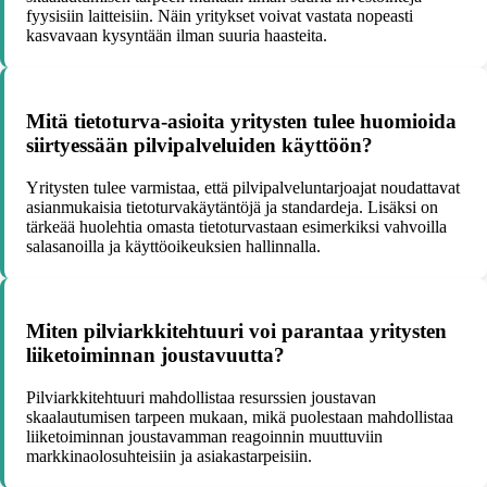
fyysisiin laitteisiin. Näin yritykset voivat vastata nopeasti
kasvavaan kysyntään ilman suuria haasteita.
Mitä tietoturva-asioita yritysten tulee huomioida
siirtyessään pilvipalveluiden käyttöön?
Yritysten tulee varmistaa, että pilvipalveluntarjoajat noudattavat
asianmukaisia tietoturvakäytäntöjä ja standardeja. Lisäksi on
tärkeää huolehtia omasta tietoturvastaan esimerkiksi vahvoilla
salasanoilla ja käyttöoikeuksien hallinnalla.
Miten pilviarkkitehtuuri voi parantaa yritysten
liiketoiminnan joustavuutta?
Pilviarkkitehtuuri mahdollistaa resurssien joustavan
skaalautumisen tarpeen mukaan, mikä puolestaan mahdollistaa
liiketoiminnan joustavamman reagoinnin muuttuviin
markkinaolosuhteisiin ja asiakastarpeisiin.