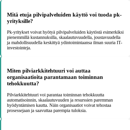
Mitä etuja pilvipalveluiden käyttö voi tuoda pk-
yrityksille?
Pk-yritykset voivat hyötyä pilvipalveluiden käytöstä esimerkiksi
pienemmillä kustannuksilla, skaalautuvuudella, joustavuudella
ja mahdollisuudella keskittyä ydintoimintaansa ilman suuria IT-
investointeja.
Miten pilviarkkitehtuuri voi auttaa
organisaatioita parantamaan toiminnan
tehokkuutta?
Pilviarkkitehtuuri voi parantaa toiminnan tehokkuutta
automatisoinnin, skaalautuvuuden ja resurssien paremman
hyödyntämisen kautta. Näin organisaatiot voivat tehostaa
prosessejaan ja saavuttaa parempia tuloksia.