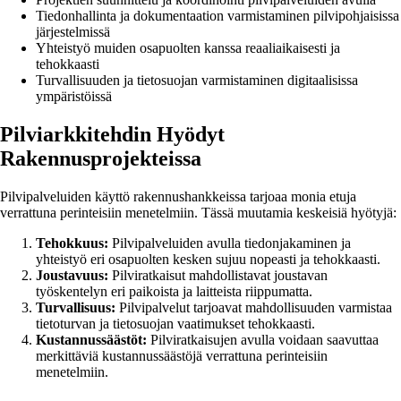
Tiedonhallinta ja dokumentaation varmistaminen pilvipohjaisissa
järjestelmissä
Yhteistyö muiden osapuolten kanssa reaaliaikaisesti ja
tehokkaasti
Turvallisuuden ja tietosuojan varmistaminen digitaalisissa
ympäristöissä
Pilviarkkitehdin Hyödyt
Rakennusprojekteissa
Pilvipalveluiden käyttö rakennushankkeissa tarjoaa monia etuja
verrattuna perinteisiin menetelmiin. Tässä muutamia keskeisiä hyötyjä:
Tehokkuus:
Pilvipalveluiden avulla tiedonjakaminen ja
yhteistyö eri osapuolten kesken sujuu nopeasti ja tehokkaasti.
Joustavuus:
Pilviratkaisut mahdollistavat joustavan
työskentelyn eri paikoista ja laitteista riippumatta.
Turvallisuus:
Pilvipalvelut tarjoavat mahdollisuuden varmistaa
tietoturvan ja tietosuojan vaatimukset tehokkaasti.
Kustannussäästöt:
Pilviratkaisujen avulla voidaan saavuttaa
merkittäviä kustannussäästöjä verrattuna perinteisiin
menetelmiin.