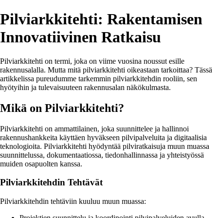
Pilviarkkitehti: Rakentamisen
Innovatiivinen Ratkaisu
Pilviarkkitehti on termi, joka on viime vuosina noussut esille
rakennusalalla. Mutta mitä pilviarkkitehti oikeastaan tarkoittaa? Tässä
artikkelissa pureudumme tarkemmin pilviarkkitehdin rooliin, sen
hyötyihin ja tulevaisuuteen rakennusalan näkökulmasta.
Mikä on Pilviarkkitehti?
Pilviarkkitehti on ammattilainen, joka suunnittelee ja hallinnoi
rakennushankkeita käyttäen hyväkseen pilvipalveluita ja digitaalisia
teknologioita. Pilviarkkitehti hyödyntää pilviratkaisuja muun muassa
suunnittelussa, dokumentaatiossa, tiedonhallinnassa ja yhteistyössä
muiden osapuolten kanssa.
Pilviarkkitehdin Tehtävät
Pilviarkkitehdin tehtäviin kuuluu muun muassa:
Projektien suunnittelu ja koordinointi pilvipalveluiden avulla