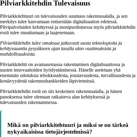
Pilviarkkitehdin Tulevaisuus
Pilviarkkitehtuuri on tulevaisuuden suuntaus rakennusalalla, ja sen
merkitys tulee kasvamaan entisestään digitalisaation edetessä.
Pilvipalveluiden kehittyessä ja monipuolistuessa myös pilviarkkitehdin
rooli tulee muuttumaan ja laajenemaan.
Pilviarkkitehdin tulee omaksua jatkuvasti uusia teknologioita ja
kehityssuuntia pysyäkseen ajan tasalla alan vaatimuksista ja
mahdollisuuksista.
Pilviarkkitehti on avainasemassa rakentamisen digitalisaatiossa ja
uusien innovaatioiden hyödyntämisessä. Hänelle asetetaan yhä
enemmän odotuksia tehokkuudesta, joustavuudesta, turvallisuudesta ja
kestävyydestä rakennushankkeiden läpiviennissä.
Pilviarkkitehdin rooli on siis keskeinen rakennusalalla, ja hänen
panoksensa tulee olemaan ratkaiseva alan kehityksessä ja
tulevaisuuden rakentamisessa.
Mikä on pilviarkkitehtuuri ja miksi se on tärkeä
nykyaikaisissa tietojärjestelmissä?