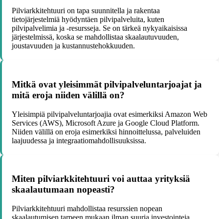
Pilviarkkitehtuuri on tapa suunnitella ja rakentaa
tietojärjestelmiä hyödyntäen pilvipalveluita, kuten
pilvipalvelimia ja -resursseja. Se on tärkeä nykyaikaisissa
järjestelmissä, koska se mahdollistaa skaalautuvuuden,
joustavuuden ja kustannustehokkuuden.
Mitkä ovat yleisimmät pilvipalveluntarjoajat ja
mitä eroja niiden välillä on?
Yleisimpiä pilvipalveluntarjoajia ovat esimerkiksi Amazon Web
Services (AWS), Microsoft Azure ja Google Cloud Platform.
Niiden välillä on eroja esimerkiksi hinnoittelussa, palveluiden
laajuudessa ja integraatiomahdollisuuksissa.
Miten pilviarkkitehtuuri voi auttaa yrityksiä
skaalautumaan nopeasti?
Pilviarkkitehtuuri mahdollistaa resurssien nopean
skaalautumisen tarpeen mukaan ilman suuria investointeja