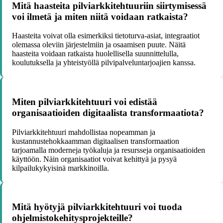
Mitä haasteita pilviarkkitehtuuriin siirtymisessä
voi ilmetä ja miten niitä voidaan ratkaista?
Haasteita voivat olla esimerkiksi tietoturva-asiat, integraatiot
olemassa oleviin järjestelmiin ja osaamisen puute. Näitä
haasteita voidaan ratkaista huolellisella suunnittelulla,
koulutuksella ja yhteistyöllä pilvipalveluntarjoajien kanssa.
Miten pilviarkkitehtuuri voi edistää
organisaatioiden digitaalista transformaatiota?
Pilviarkkitehtuuri mahdollistaa nopeamman ja
kustannustehokkaamman digitaalisen transformaation
tarjoamalla moderneja työkaluja ja resursseja organisaatioiden
käyttöön. Näin organisaatiot voivat kehittyä ja pysyä
kilpailukykyisinä markkinoilla.
Mitä hyötyjä pilviarkkitehtuuri voi tuoda
ohjelmistokehitysprojekteille?