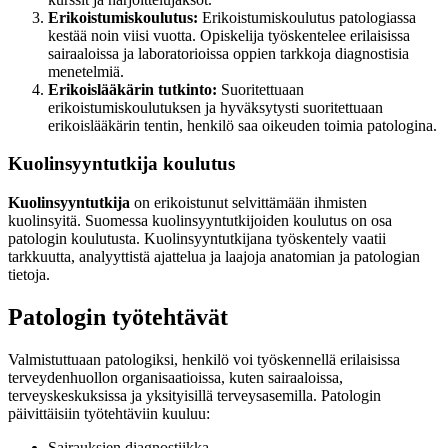
Erikoistumiskoulutus:
Erikoistumiskoulutus patologiassa
kestää noin viisi vuotta. Opiskelija työskentelee erilaisissa
sairaaloissa ja laboratorioissa oppien tarkkoja diagnostisia
menetelmiä.
Erikoislääkärin tutkinto:
Suoritettuaan
erikoistumiskoulutuksen ja hyväksytysti suoritettuaan
erikoislääkärin tentin, henkilö saa oikeuden toimia patologina.
Kuolinsyyntutkija koulutus
Kuolinsyyntutkija
on erikoistunut selvittämään ihmisten
kuolinsyitä. Suomessa kuolinsyyntutkijoiden koulutus on osa
patologin koulutusta. Kuolinsyyntutkijana työskentely vaatii
tarkkuutta, analyyttistä ajattelua ja laajoja anatomian ja patologian
tietoja.
Patologin työtehtävät
Valmistuttuaan patologiksi, henkilö voi työskennellä erilaisissa
terveydenhuollon organisaatioissa, kuten sairaaloissa,
terveyskeskuksissa ja yksityisillä terveysasemilla. Patologin
päivittäisiin työtehtäviin kuuluu:
Sairauksien diagnostiikka