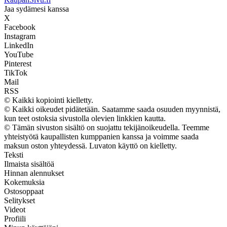
Jaa sydämesi kanssa
X
Facebook
Instagram
LinkedIn
YouTube
Pinterest
TikTok
Mail
RSS
© Kaikki kopiointi kielletty.
© Kaikki oikeudet pidätetään. Saatamme saada osuuden myynnistä,
kun teet ostoksia sivustolla olevien linkkien kautta.
© Tämän sivuston sisältö on suojattu tekijänoikeudella. Teemme
yhteistyötä kaupallisten kumppanien kanssa ja voimme saada
maksun oston yhteydessä. Luvaton käyttö on kielletty.
Teksti
Ilmaista sisältöä
Hinnan alennukset
Kokemuksia
Ostosoppaat
Selitykset
Videot
Profiili