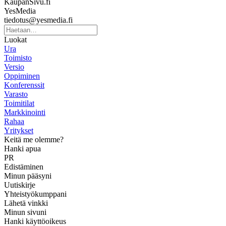
KaupanSivu.fi
YesMedia
tiedotus@yesmedia.fi
Luokat
Ura
Toimisto
Versio
Oppiminen
Konferenssit
Varasto
Toimitilat
Markkinointi
Rahaa
Yritykset
Keitä me olemme?
Hanki apua
PR
Edistäminen
Minun pääsyni
Uutiskirje
Yhteistyökumppani
Lähetä vinkki
Minun sivuni
Hanki käyttöoikeus