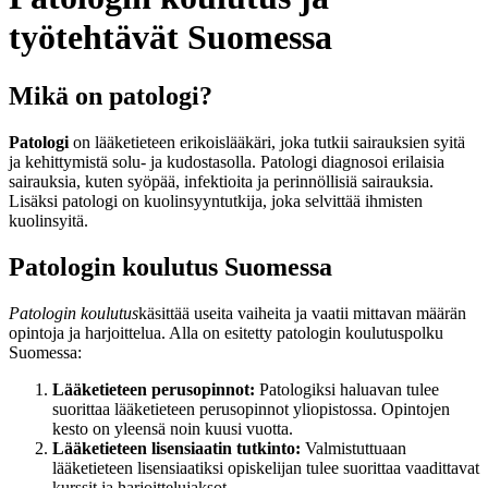
työtehtävät Suomessa
Mikä on patologi?
Patologi
on lääketieteen erikoislääkäri, joka tutkii sairauksien syitä
ja kehittymistä solu- ja kudostasolla. Patologi diagnosoi erilaisia
sairauksia, kuten syöpää, infektioita ja perinnöllisiä sairauksia.
Lisäksi patologi on kuolinsyyntutkija, joka selvittää ihmisten
kuolinsyitä.
Patologin koulutus Suomessa
Patologin koulutus
käsittää useita vaiheita ja vaatii mittavan määrän
opintoja ja harjoittelua. Alla on esitetty patologin koulutuspolku
Suomessa:
Lääketieteen perusopinnot:
Patologiksi haluavan tulee
suorittaa lääketieteen perusopinnot yliopistossa. Opintojen
kesto on yleensä noin kuusi vuotta.
Lääketieteen lisensiaatin tutkinto:
Valmistuttuaan
lääketieteen lisensiaatiksi opiskelijan tulee suorittaa vaadittavat
kurssit ja harjoittelujaksot.