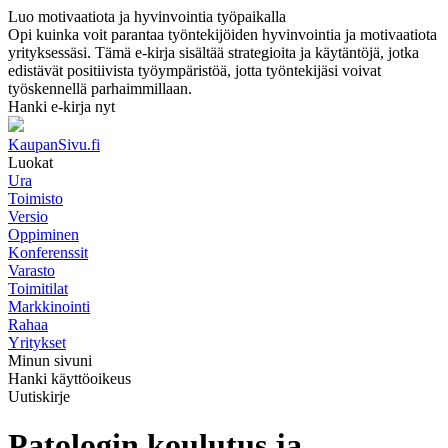
Luo motivaatiota ja hyvinvointia työpaikalla
Opi kuinka voit parantaa työntekijöiden hyvinvointia ja motivaatiota
yrityksessäsi. Tämä e-kirja sisältää strategioita ja käytäntöjä, jotka
edistävät positiivista työympäristöä, jotta työntekijäsi voivat
työskennellä parhaimmillaan.
Hanki e-kirja nyt
KaupanSivu.fi
Luokat
Ura
Toimisto
Versio
Oppiminen
Konferenssit
Varasto
Toimitilat
Markkinointi
Rahaa
Yritykset
Minun sivuni
Hanki käyttöoikeus
Uutiskirje
Patologin koulutus ja