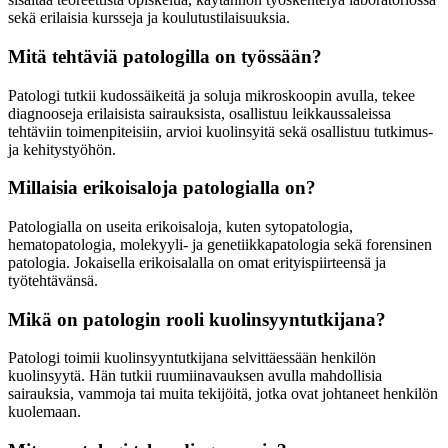
sekä erilaisia kursseja ja koulutustilaisuuksia.
Mitä tehtäviä patologilla on työssään?
Patologi tutkii kudossäikeitä ja soluja mikroskoopin avulla, tekee
diagnooseja erilaisista sairauksista, osallistuu leikkaussaleissa
tehtäviin toimenpiteisiin, arvioi kuolinsyitä sekä osallistuu tutkimus-
ja kehitystyöhön.
Millaisia erikoisaloja patologialla on?
Patologialla on useita erikoisaloja, kuten sytopatologia,
hematopatologia, molekyyli- ja genetiikkapatologia sekä forensinen
patologia. Jokaisella erikoisalalla on omat erityispiirteensä ja
työtehtävänsä.
Mikä on patologin rooli kuolinsyyntutkijana?
Patologi toimii kuolinsyyntutkijana selvittäessään henkilön
kuolinsyytä. Hän tutkii ruumiinavauksen avulla mahdollisia
sairauksia, vammoja tai muita tekijöitä, jotka ovat johtaneet henkilön
kuolemaan.