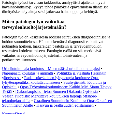
Patologin työssä tarvitaan tarkkuutta, analyyttistä ajattelua, hyviä
havainnointitaitoja, kykyä tehdä päätöksiä epävarmoissa tilanteissa,
tiimityöskentelytaitoja sekä jatkuvaa halua oppia ja kehittyä.
Miten patologin työ vaikuttaa
terveydenhuoltojärjestelmään?
Patologin työ on keskeisessä roolissa sairauksien diagnosoinnissa ja
hoidon suunnittelussa. Hänen tekemänsä diagnoosit vaikuttavat
potilaiden hoitoon, lääkäreiden päätöksiin ja terveydenhuollon
resurssien kohdentamiseen. Patologin työllä on siis merkittävä
vaikutus terveydenhuoltojärjestelmän toimivuuteen ja
potilasturvallisuuteen.
Urheilutoimittaja koulutus – Miten päästä urheilutoimittajaksi
•
Naprapaatti koulutus ja ammatti
•
Politiikka ja viestintä Helsingin
yliopistossa
•
Ratkaisukeskeinen lyhytterapia koulutus: Opas
lyhytterapeuttiksi kouluttautumiseen
•
Suuhygienisti: Koulutus ja
Opiskelu
•
Opas Työvoimakoulutukseen: Kaikki Mitä Sinun Täytyy
Tietää
•
Diakoniaopisto: Tietoa Suomen Diakonia Opistosta
•
Vaasan Yliopisto: Merkittävä koulutuksen tarjoaja offshore-
teknologian alalla
•
Graafinen Suunnittelu Koulutus: Opas Graafisen
Suunnittelun Alalle
•
Kasvun ja osallisuuden edistäminen
•
KaupanSivu.fi