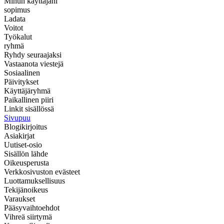
Minun käyttäjäni
sopimus
Ladata
Voitot
Työkalut
ryhmä
Ryhdy seuraajaksi
Vastaanota viestejä
Sosiaalinen
Päivitykset
Käyttäjäryhmä
Paikallinen piiri
Linkit sisällössä
Sivupuu
Blogikirjoitus
Asiakirjat
Uutiset-osio
Sisällön lähde
Oikeusperusta
Verkkosivuston evästeet
Luottamuksellisuus
Tekijänoikeus
Varaukset
Pääsyvaihtoehdot
Vihreä siirtymä