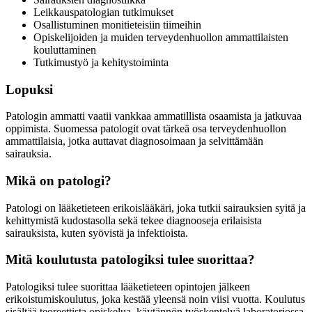
Leikkauspatologian tutkimukset
Osallistuminen monitieteisiin tiimeihin
Opiskelijoiden ja muiden terveydenhuollon ammattilaisten
kouluttaminen
Tutkimustyö ja kehitystoiminta
Lopuksi
Patologin ammatti vaatii vankkaa ammatillista osaamista ja jatkuvaa
oppimista. Suomessa patologit ovat tärkeä osa terveydenhuollon
ammattilaisia, jotka auttavat diagnosoimaan ja selvittämään
sairauksia
.
Mikä on patologi?
Patologi on lääketieteen erikoislääkäri, joka tutkii sairauksien syitä ja
kehittymistä kudostasolla sekä tekee diagnooseja erilaisista
sairauksista, kuten syövistä ja infektioista.
Mitä koulutusta patologiksi tulee suorittaa?
Patologiksi tulee suorittaa lääketieteen opintojen jälkeen
erikoistumiskoulutus, joka kestää yleensä noin viisi vuotta. Koulutus
sisältää teoreettista opiskelua, käytännön työskentelyä laboratoriossa