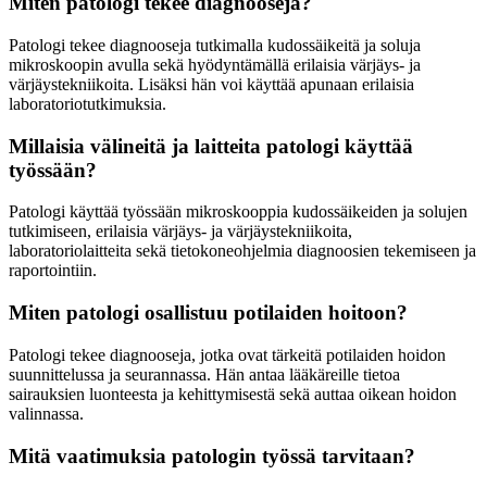
Miten patologi tekee diagnooseja?
Patologi tekee diagnooseja tutkimalla kudossäikeitä ja soluja
mikroskoopin avulla sekä hyödyntämällä erilaisia värjäys- ja
värjäystekniikoita. Lisäksi hän voi käyttää apunaan erilaisia
laboratoriotutkimuksia.
Millaisia välineitä ja laitteita patologi käyttää
työssään?
Patologi käyttää työssään mikroskooppia kudossäikeiden ja solujen
tutkimiseen, erilaisia värjäys- ja värjäystekniikoita,
laboratoriolaitteita sekä tietokoneohjelmia diagnoosien tekemiseen ja
raportointiin.
Miten patologi osallistuu potilaiden hoitoon?
Patologi tekee diagnooseja, jotka ovat tärkeitä potilaiden hoidon
suunnittelussa ja seurannassa. Hän antaa lääkäreille tietoa
sairauksien luonteesta ja kehittymisestä sekä auttaa oikean hoidon
valinnassa.
Mitä vaatimuksia patologin työssä tarvitaan?