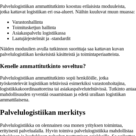
Palvelulogistiikan ammattitutkinto koostuu erilaisista moduuleista,
jotka kattavat logistiikan eri osa-alueet. Näihin kuuluvat muun muassa:
Varastonhallinta
Toimitusketjun hallinta
Asiakaspalvelu logistiikassa
Laatujärjestelmät ja -standardit
Näiden moduulien avulla tutkinnon suorittaja saa kattavan kuvan
palvelulogistiikan keskeisistä käsitteistä ja toimintaperiaatteista.
Kenelle ammattitutkinto soveltuu?
Palvelulogistiikan ammattitutkinto sopii henkilöille, jotka
työskentelevät logistiikan tehtävissä esimerkiksi varastonhoitajina,
logistiikkakoordinaattoreina tai asiakaspalvelutehtävissä. Tutkinto antaa
mahdollisuuden syventää osaamistaan ja edetä urallaan logistiikan
ammattilaisena.
Palvelulogistiikan merkitys
Palvelulogistiikka on olennainen osa monen yrityksen toimintaa,
erityisesti palvelualalla. Hyvin toimiva palvelulogistiikka mahdollistaa