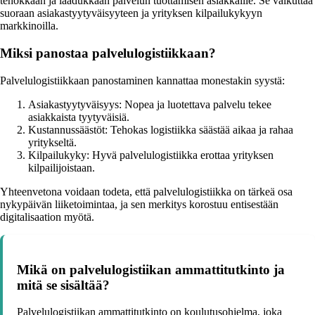
tehokkaan ja laadukkaan palvelun tuottamisen asiakkaille. Se vaikuttaa
suoraan asiakastyytyväisyyteen ja yrityksen kilpailukykyyn
markkinoilla.
Miksi panostaa palvelulogistiikkaan?
Palvelulogistiikkaan panostaminen kannattaa monestakin syystä:
Asiakastyytyväisyys: Nopea ja luotettava palvelu tekee
asiakkaista tyytyväisiä.
Kustannussäästöt: Tehokas logistiikka säästää aikaa ja rahaa
yritykseltä.
Kilpailukyky: Hyvä palvelulogistiikka erottaa yrityksen
kilpailijoistaan.
Yhteenvetona voidaan todeta, että palvelulogistiikka on tärkeä osa
nykypäivän liiketoimintaa, ja sen merkitys korostuu entisestään
digitalisaation myötä.
Mikä on palvelulogistiikan ammattitutkinto ja
mitä se sisältää?
Palvelulogistiikan ammattitutkinto on koulutusohjelma, joka