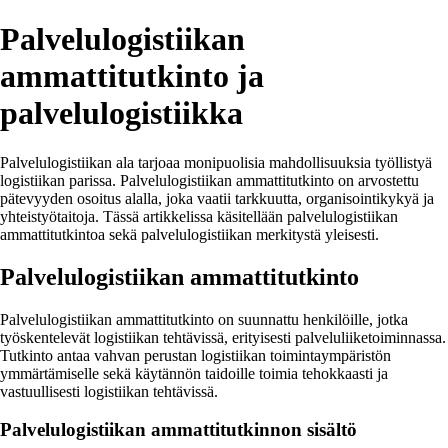
Palvelulogistiikan
ammattitutkinto ja
palvelulogistiikka
Palvelulogistiikan ala tarjoaa monipuolisia mahdollisuuksia työllistyä
logistiikan parissa. Palvelulogistiikan ammattitutkinto on arvostettu
pätevyyden osoitus alalla, joka vaatii tarkkuutta, organisointikykyä ja
yhteistyötaitoja. Tässä artikkelissa käsitellään palvelulogistiikan
ammattitutkintoa sekä palvelulogistiikan merkitystä yleisesti.
Palvelulogistiikan ammattitutkinto
Palvelulogistiikan ammattitutkinto on suunnattu henkilöille, jotka
työskentelevät logistiikan tehtävissä, erityisesti palveluliiketoiminnassa.
Tutkinto antaa vahvan perustan logistiikan toimintaympäristön
ymmärtämiselle sekä käytännön taidoille toimia tehokkaasti ja
vastuullisesti logistiikan tehtävissä.
Palvelulogistiikan ammattitutkinnon sisältö