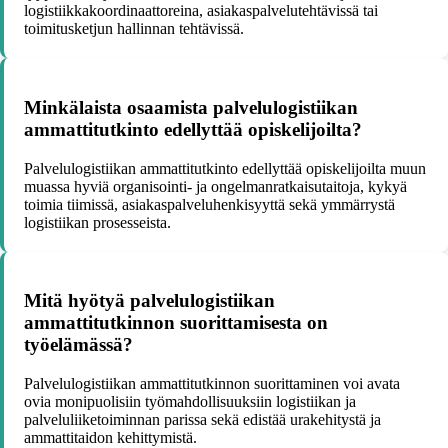
logistiikkakoordinaattoreina, asiakaspalvelutehtävissä tai
toimitusketjun hallinnan tehtävissä.
Minkälaista osaamista palvelulogistiikan
ammattitutkinto edellyttää opiskelijoilta?
Palvelulogistiikan ammattitutkinto edellyttää opiskelijoilta muun
muassa hyviä organisointi- ja ongelmanratkaisutaitoja, kykyä
toimia tiimissä, asiakaspalveluhenkisyyttä sekä ymmärrystä
logistiikan prosesseista.
Mitä hyötyä palvelulogistiikan
ammattitutkinnon suorittamisesta on
työelämässä?
Palvelulogistiikan ammattitutkinnon suorittaminen voi avata
ovia monipuolisiin työmahdollisuuksiin logistiikan ja
palveluliiketoiminnan parissa sekä edistää urakehitystä ja
ammattitaidon kehittymistä.