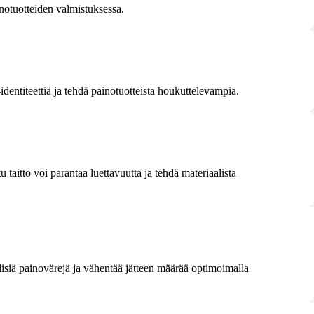
inotuotteiden valmistuksessa.
-identiteettiä ja tehdä painotuotteista houkuttelevampia.
u taitto voi parantaa luettavuutta ja tehdä materiaalista
lisiä painovärejä ja vähentää jätteen määrää optimoimalla