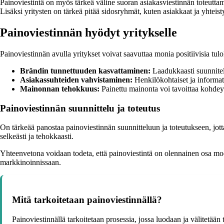
Painoviestintä on myös tärkeä väline suoran asiakasviestinnän toteuttami
Lisäksi yritysten on tärkeä pitää sidosryhmät, kuten asiakkaat ja yhteis
Painoviestinnän hyödyt yritykselle
Painoviestinnän avulla yritykset voivat saavuttaa monia positiivisia tul
Brändin tunnettuuden kasvattaminen:
Laadukkaasti suunnitell
Asiakassuhteiden vahvistaminen:
Henkilökohtaiset ja informati
Mainonnan tehokkuus:
Painettu mainonta voi tavoittaa kohdeyle
Painoviestinnän suunnittelu ja toteutus
On tärkeää panostaa painoviestinnän suunnitteluun ja toteutukseen, jott
selkeästi ja tehokkaasti.
Yhteenvetona voidaan todeta, että painoviestintä on olennainen osa mod
markkinoinnissaan.
Mitä tarkoitetaan painoviestinnällä?
Painoviestinnällä tarkoitetaan prosessia, jossa luodaan ja välitetään 