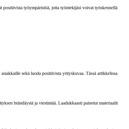
t positiivista työympäristöä, jotta työntekijäsi voivat työskennellä
asiakkaille sekä luoda positiivista yrityskuvaa. Tässä artikkelissa
rityksen brändäystä ja viestintää. Laadukkaasti painetut materiaalit