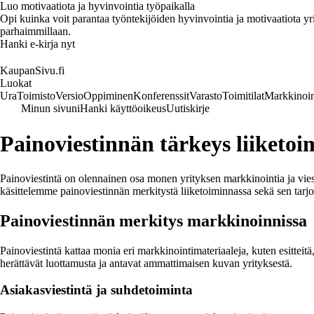
Luo motivaatiota ja hyvinvointia työpaikalla
Opi kuinka voit parantaa työntekijöiden hyvinvointia ja motivaatiota yrity
parhaimmillaan.
Hanki e-kirja nyt
KaupanSivu.fi
Luokat
Ura
Toimisto
Versio
Oppiminen
Konferenssit
Varasto
Toimitilat
Markkinoin
Minun sivuni
Hanki käyttöoikeus
Uutiskirje
Painoviestinnän tärkeys liiketoi
Painoviestintä on olennainen osa monen yrityksen markkinointia ja viesti
käsittelemme painoviestinnän merkitystä liiketoiminnassa sekä sen tarj
Painoviestinnän merkitys markkinoinnissa
Painoviestintä kattaa monia eri markkinointimateriaaleja, kuten esitteitä,
herättävät luottamusta ja antavat ammattimaisen kuvan yrityksestä.
Asiakasviestintä ja suhdetoiminta