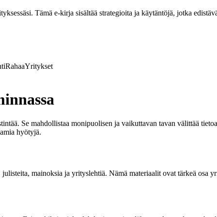
ksessäsi. Tämä e-kirja sisältää strategioita ja käytäntöjä, jotka edistävä
ti
Rahaa
Yritykset
minnassa
ntää. Se mahdollistaa monipuolisen ja vaikuttavan tavan välittää tietoa 
oamia hyötyjä.
 julisteita, mainoksia ja yrityslehtiä. Nämä materiaalit ovat tärkeä osa y