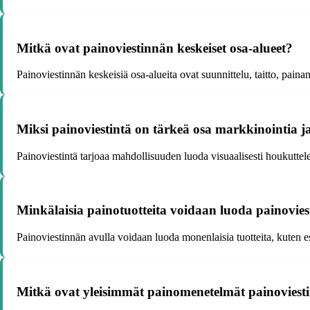
Mitkä ovat painoviestinnän keskeiset osa-alueet?
Painoviestinnän keskeisiä osa-alueita ovat suunnittelu, taitto, painam
Miksi painoviestintä on tärkeä osa markkinointia ja
Painoviestintä tarjoaa mahdollisuuden luoda visuaalisesti houkuttelev
Minkälaisia painotuotteita voidaan luoda painovie
Painoviestinnän avulla voidaan luoda monenlaisia tuotteita, kuten esit
Mitkä ovat yleisimmät painomenetelmät painoviest