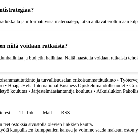
ntistrategiaa?
adukkaita ja informatiivisia materiaaleja, jotka auttavat erottumaan kilp
en niitä voidaan ratkaista?
unhallintaa ja budjetin hallintaa. Näitä haasteita voidaan ratkaista tehok
oisammattitutkinto ja turvallisuusalan erikoisammattitutkinto
•
Työtervey
yö
•
Haaga-Helia International Business Opiskelumahdollisuudet
•
Graa
detyö koulutus
•
Järjestelmäasiantuntija koulutus
•
Aikuislukion Pakolli
terest
TikTok
Mail
RSS
eet ostoksia sivustolla olevien linkkien kautta.
styötä kaupallisten kumppanien kanssa ja voimme saada maksun oston yh