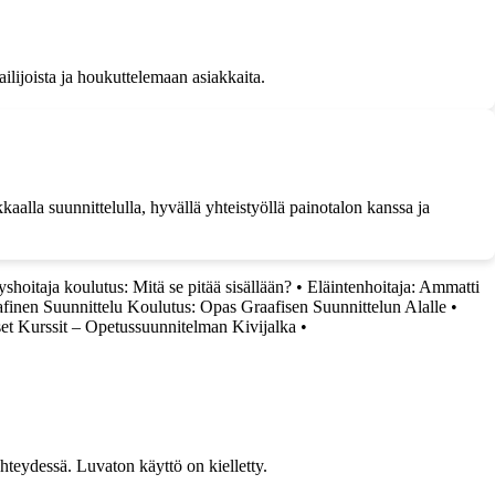
ailijoista ja houkuttelemaan asiakkaita.
kaalla suunnittelulla, hyvällä yhteistyöllä painotalon kanssa ja
shoitaja koulutus: Mitä se pitää sisällään?
•
Eläintenhoitaja: Ammatti
finen Suunnittelu Koulutus: Opas Graafisen Suunnittelun Alalle
•
set Kurssit – Opetussuunnitelman Kivijalka
•
teydessä. Luvaton käyttö on kielletty.