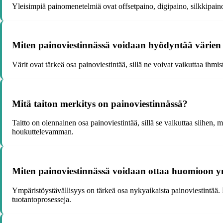
Yleisimpiä painomenetelmiä ovat offsetpaino, digipaino, silkkipaino
Miten painoviestinnässä voidaan hyödyntää värien
Värit ovat tärkeä osa painoviestintää, sillä ne voivat vaikuttaa ihmis
Mitä taiton merkitys on painoviestinnässä?
Taitto on olennainen osa painoviestintää, sillä se vaikuttaa siihen, m
houkuttelevamman.
Miten painoviestinnässä voidaan ottaa huomioon ym
Ympäristöystävällisyys on tärkeä osa nykyaikaista painoviestintää. 
tuotantoprosesseja.