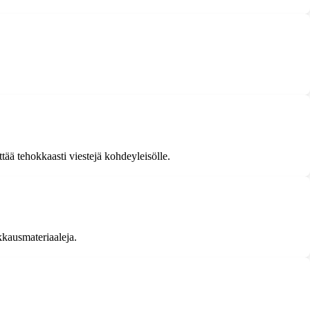
ttää tehokkaasti viestejä kohdeyleisölle.
akkausmateriaaleja.