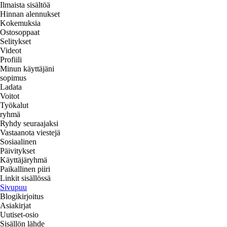
Ilmaista sisältöä
Hinnan alennukset
Kokemuksia
Ostosoppaat
Selitykset
Videot
Profiili
Minun käyttäjäni
sopimus
Ladata
Voitot
Työkalut
ryhmä
Ryhdy seuraajaksi
Vastaanota viestejä
Sosiaalinen
Päivitykset
Käyttäjäryhmä
Paikallinen piiri
Linkit sisällössä
Sivupuu
Blogikirjoitus
Asiakirjat
Uutiset-osio
Sisällön lähde