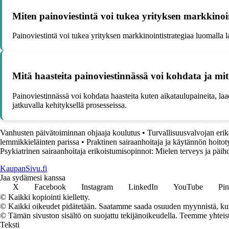
Miten painoviestintä voi tukea yrityksen markkinoi
Painoviestintä voi tukea yrityksen markkinointistrategiaa luomalla la
Mitä haasteita painoviestinnässä voi kohdata ja mit
Painoviestinnässä voi kohdata haasteita kuten aikataulupaineita, laad
jatkuvalla kehityksellä prosesseissa.
Vanhusten päivätoiminnan ohjaaja koulutus
•
Turvallisuusvalvojan erik
lemmikkieläinten parissa
•
Praktinen sairaanhoitaja ja käytännön hoitot
Psykiatrinen sairaanhoitaja erikoistumisopinnot: Mielen terveys ja päih
KaupanSivu.fi
Jaa sydämesi kanssa
X
Facebook
Instagram
LinkedIn
YouTube
Pin
© Kaikki kopiointi kielletty.
© Kaikki oikeudet pidätetään. Saatamme saada osuuden myynnistä, kun t
© Tämän sivuston sisältö on suojattu tekijänoikeudella. Teemme yhtei
Teksti