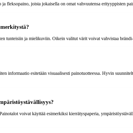
 ja fleksopaino, joista jokaisella on omat vahvuutensa erityyppisten pa
 merkitystä?
ten tunteisiin ja mielikuviin. Oikein valitut värit voivat vahvistaa brändi
iten informaatio esitetään visuaalisesti painotuotteessa. Hyvin suunnitelt
päristöystävällisyys?
Painotalot voivat käyttää esimerkiksi kierrätyspaperia, ympäristöystäväl