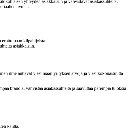
kilökohtaisen yhteyden asiakkaisiin ja vahvistavat asiakassuhteita.
eriaalien avulla.
 erottumaan kilpailijoista.
hteita asiakkaisiin.
nen ilme auttavat viestimään yrityksen arvoja ja viestikokonaisuutta
paa brändiä, vahvistaa asiakassuhteita ja saavuttaa parempia tuloksia
sten kautta.