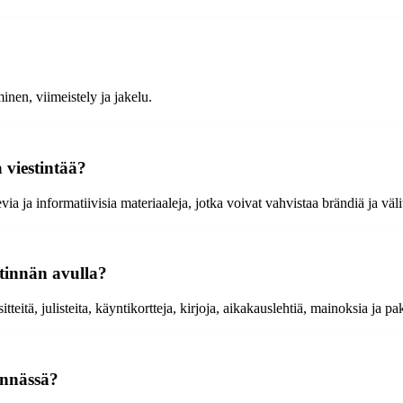
inen, viimeistely ja jakelu.
 viestintää?
ia ja informatiivisia materiaaleja, jotka voivat vahvistaa brändiä ja väli
stinnän avulla?
teitä, julisteita, käyntikortteja, kirjoja, aikakauslehtiä, mainoksia ja p
innässä?