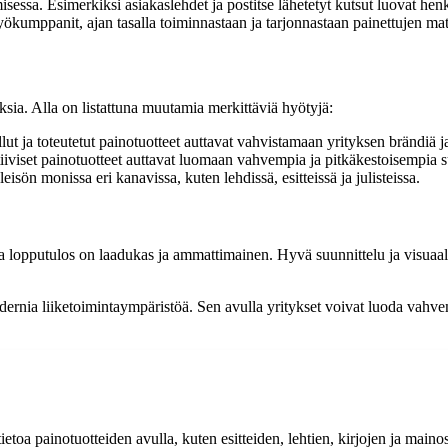
sessa. Esimerkiksi asiakaslehdet ja postitse lähetetyt kutsut luovat hen
työkumppanit, ajan tasalla toiminnastaan ja tarjonnastaan painettujen mat
oksia. Alla on listattuna muutamia merkittäviä hyötyjä:
ut ja toteutetut painotuotteet auttavat vahvistamaan yrityksen brändiä ja
iviset painotuotteet auttavat luomaan vahvempia ja pitkäkestoisempia su
isön monissa eri kanavissa, kuten lehdissä, esitteissä ja julisteissa.
a lopputulos on laadukas ja ammattimainen. Hyvä suunnittelu ja visuaali
ernia liiketoimintaympäristöä. Sen avulla yritykset voivat luoda vahvem
tietoa painotuotteiden avulla, kuten esitteiden, lehtien, kirjojen ja maino