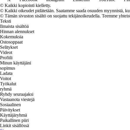
© Kaikki kopiointi kielletty.
© Kaikki oikeudet pidätetään. Saatamme saada osuuden myynnistä, kun t
© Tämän sivuston sisältö on suojattu tekijänoikeudella. Teemme yhtei
Teksti
Ilmaista sisältöä
Hinnan alennukset
Kokemuksia
Ostosoppaat
Selitykset
Videot
Profiili
Minun käyttäjäni
sopimus
Ladata
Voitot
Työkalut
ryhmä
Ryhdy seuraajaksi
Vastaanota viestejä
Sosiaalinen
Päivitykset
Käyttäjäryhmä
Paikallinen piiri
Linkit sisällössä