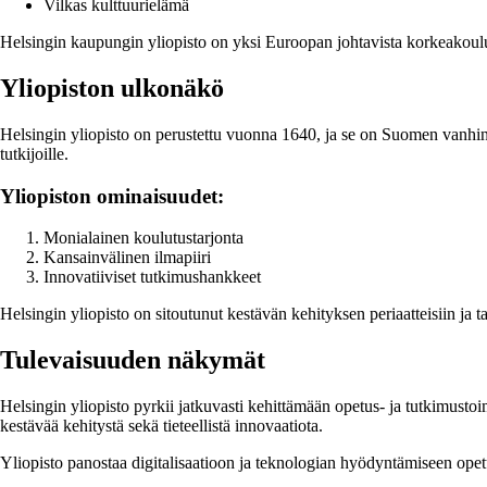
Vilkas kulttuurielämä
Helsingin kaupungin yliopisto on yksi Euroopan johtavista korkeakouluis
Yliopiston ulkonäkö
Helsingin yliopisto on perustettu vuonna 1640, ja se on Suomen vanhin y
tutkijoille.
Yliopiston ominaisuudet:
Monialainen koulutustarjonta
Kansainvälinen ilmapiiri
Innovatiiviset tutkimushankkeet
Helsingin yliopisto on sitoutunut kestävän kehityksen periaatteisiin ja ta
Tulevaisuuden näkymät
Helsingin yliopisto pyrkii jatkuvasti kehittämään opetus- ja tutkimusto
kestävää kehitystä sekä tieteellistä innovaatiota.
Yliopisto panostaa digitalisaatioon ja teknologian hyödyntämiseen opet