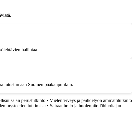
ävissä.
ötehtävien hallintaa.
ilmaa tutustumaan Suomen pääkaupunkiin.
ollisuusalan perustutkinto
•
Mielenterveys ja päihdetyön ammattitutkinto
len mysteerien tutkimista
•
Sairaanhoito ja huolenpito lähihoitajan