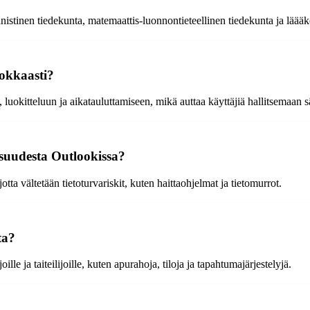
nistinen tiedekunta, matemaattis-luonnontieteellinen tiedekunta ja läääke
hokkaasti?
luokitteluun ja aikatauluttamiseen, mikä auttaa käyttäjiä hallitsemaan s
isuudesta Outlookissa?
ta vältetään tietoturvariskit, kuten haittaohjelmat ja tietomurrot.
ta?
le ja taiteilijoille, kuten apurahoja, tiloja ja tapahtumajärjestelyjä.