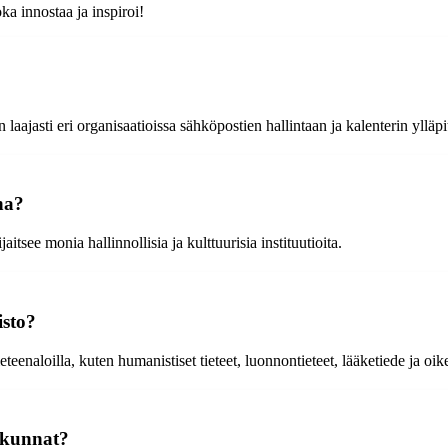
ka innostaa ja inspiroi!
aajasti eri organisaatioissa sähköpostien hallintaan ja kalenterin ylläp
na?
see monia hallinnollisia ja kulttuurisia instituutioita.
isto?
teenaloilla, kuten humanistiset tieteet, luonnontieteet, lääketiede ja oike
ekunnat?