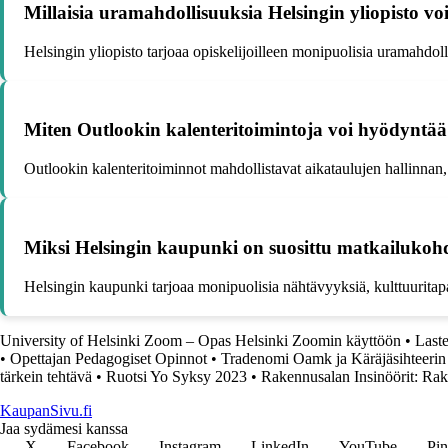
Millaisia uramahdollisuuksia Helsingin yliopisto voi 
Helsingin yliopisto tarjoaa opiskelijoilleen monipuolisia uramahdolli
Miten Outlookin kalenteritoimintoja voi hyödyntää 
Outlookin kalenteritoiminnot mahdollistavat aikataulujen hallinnan, 
Miksi Helsingin kaupunki on suosittu matkailukoh
Helsingin kaupunki tarjoaa monipuolisia nähtävyyksiä, kulttuurita
University of Helsinki Zoom – Opas Helsinki Zoomin käyttöön
•
Laste
•
Opettajan Pedagogiset Opinnot
•
Tradenomi Oamk ja Käräjäsihteerin 
tärkein tehtävä
•
Ruotsi Yo Syksy 2023
•
Rakennusalan Insinöörit: Rak
KaupanSivu.fi
Jaa sydämesi kanssa
X
Facebook
Instagram
LinkedIn
YouTube
Pin