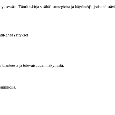
ksessäsi. Tämä e-kirja sisältää strategioita ja käytäntöjä, jotka edistävä
ti
Rahaa
Yritykset
 tilanteesta ja tulevaisuuden näkymistä.
annikolla.