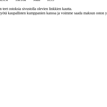
eet ostoksia sivustolla olevien linkkien kautta.
styötä kaupallisten kumppanien kanssa ja voimme saada maksun oston yh