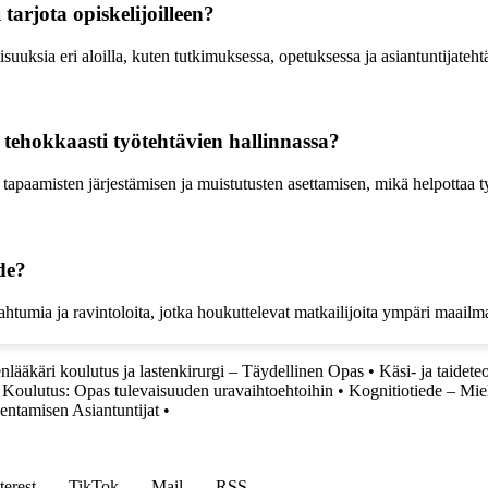
tarjota opiskelijoilleen?
suuksia eri aloilla, kuten tutkimuksessa, opetuksessa ja asiantuntijateht
tehokkaasti työtehtävien hallinnassa?
tapaamisten järjestämisen ja muistutusten asettamisen, mikä helpottaa ty
de?
pahtumia ja ravintoloita, jotka houkuttelevat matkailijoita ympäri maa
nlääkäri koulutus ja lastenkirurgi – Täydellinen Opas
•
Käsi- ja taidete
Koulutus: Opas tulevaisuuden uravaihtoehtoihin
•
Kognitiotiede – Mie
entamisen Asiantuntijat
•
terest
TikTok
Mail
RSS