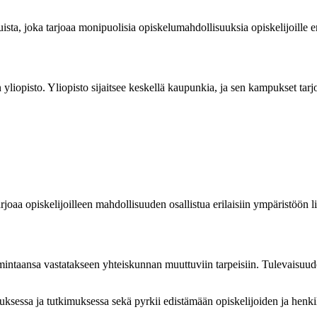
ta, joka tarjoaa monipuolisia opiskelumahdollisuuksia opiskelijoille er
liopisto. Yliopisto sijaitsee keskellä kaupunkia, ja sen kampukset tarjo
rjoaa opiskelijoilleen mahdollisuuden osallistua erilaisiin ympäristöön li
imintaansa vastatakseen yhteiskunnan muuttuviin tarpeisiin. Tulevaisuude
uksessa ja tutkimuksessa sekä pyrkii edistämään opiskelijoiden ja henki