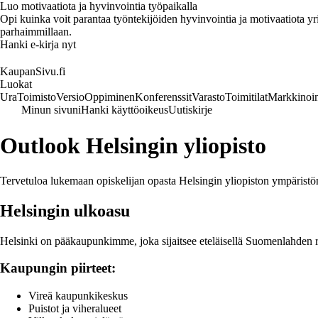
Luo motivaatiota ja hyvinvointia työpaikalla
Opi kuinka voit parantaa työntekijöiden hyvinvointia ja motivaatiota yrity
parhaimmillaan.
Hanki e-kirja nyt
KaupanSivu.fi
Luokat
Ura
Toimisto
Versio
Oppiminen
Konferenssit
Varasto
Toimitilat
Markkinoin
Minun sivuni
Hanki käyttöoikeus
Uutiskirje
Outlook Helsingin yliopisto
Tervetuloa lukemaan opiskelijan opasta Helsingin yliopiston ympäristön
Helsingin ulkoasu
Helsinki on pääkaupunkimme, joka sijaitsee eteläisellä Suomenlahden r
Kaupungin piirteet:
Vireä kaupunkikeskus
Puistot ja viheralueet