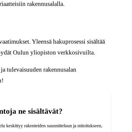
aatteisiin rakennusalalla.
yvaatimukset. Yleensä hakuprosessi sisältää
ydät Oulun yliopiston verkkosivuilta.
 ja tulevaisuuden rakennusalan
n!
ntoja ne sisältävät?
lu keskittyy rakenteiden suunnitteluun ja mitoitukseen,