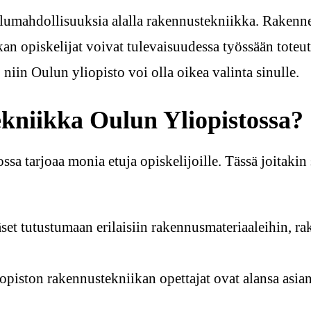
elumahdollisuuksia alalla rakennustekniikka. Rakenne
kan opiskelijat voivat tulevaisuudessa työssään toteu
 niin Oulun yliopisto voi olla oikea valinta sinulle.
kniikka Oulun Yliopistossa?
a tarjoaa monia etuja opiskelijoille. Tässä joitakin
et tutustumaan erilaisiin rakennusmateriaaleihin, ra
piston rakennustekniikan opettajat ovat alansa asiant