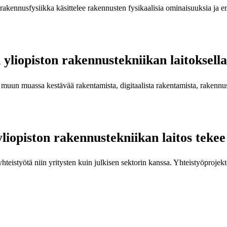
 rakennusfysiikka käsittelee rakennusten fysikaalisia ominaisuuksia ja e
 yliopiston rakennustekniikan laitoksell
n muun muassa kestävää rakentamista, digitaalista rakentamista, rakennu
yliopiston rakennustekniikan laitos teke
yhteistyötä niin yritysten kuin julkisen sektorin kanssa. Yhteistyöprojek