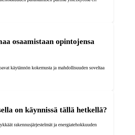
omaa osaamistaan opintojensa
tarjoavat käytännön kokemusta ja mahdollisuuden soveltaa
lla on käynnissä tällä hetkellä?
älykkäät rakennusjärjestelmät ja energiatehokkuuden