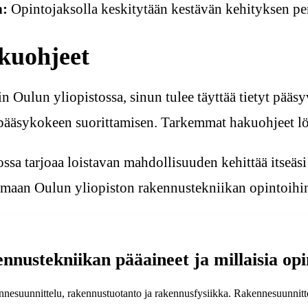
n:
Opintojaksolla keskitytään kestävän kehityksen peri
kuohjeet
n Oulun yliopistossa, sinun tulee täyttää tietyt pääs
pääsykokeen suorittamisen. Tarkemmat hakuohjeet lö
sa tarjoaa loistavan mahdollisuuden kehittää itseäsi
tumaan Oulun yliopiston rakennustekniikan opintoihi
nnustekniikan pääaineet ja millaisia opi
nnesuunnittelu, rakennustuotanto ja rakennusfysiikka. Rakennesuunnitte