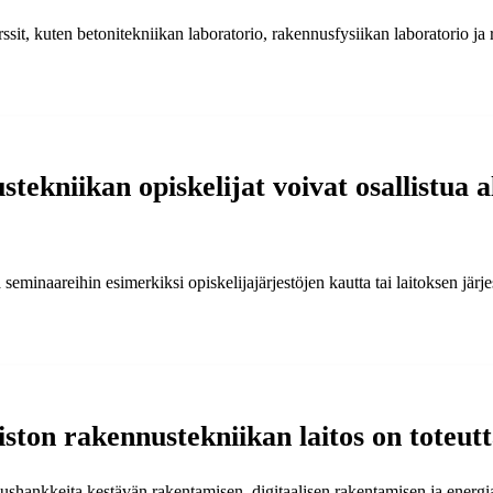
ssit, kuten betonitekniikan laboratorio, rakennusfysiikan laboratorio ja 
tekniikan opiskelijat voivat osallistua 
a seminaareihin esimerkiksi opiskelijajärjestöjen kautta tai laitoksen järj
iston rakennustekniikan laitos on toteut
ushankkeita kestävän rakentamisen, digitaalisen rakentamisen ja energi