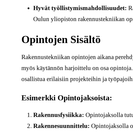
Hyvät työllistymismahdollisuudet:
Ra
Oulun yliopiston rakennustekniikan opis
Opintojen Sisältö
Rakennustekniikan opintojen aikana perehdyt
myös käytännön harjoittelu on osa opintoja
osallistua erilaisiin projekteihin ja työpajoih
Esimerkki Opintojaksoista:
Rakennusfysiikka:
Opintojaksolla tut
Rakennesuunnittelu:
Opintojaksolla op