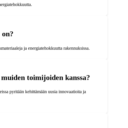
nergiatehokkuutta.
a on?
smateriaaleja ja energiatehokkuutta rakennuksissa.
e muiden toimijoiden kanssa?
teissa pyritään kehittämään uusia innovaatioita ja