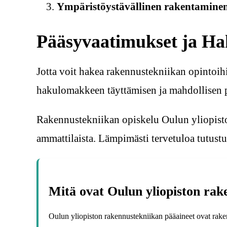
Ympäristöystävällinen rakentamine
Pääsyvaatimukset ja Ha
Jotta voit hakea rakennustekniikan opintoihi
hakulomakkeen täyttämisen ja mahdollisen 
Rakennustekniikan opiskelu Oulun yliopistos
ammattilaista. Lämpimästi tervetuloa tutus
Mitä ovat Oulun yliopiston rake
Oulun yliopiston rakennustekniikan pääaineet ovat rake