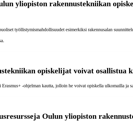
lun yliopiston rakennustekniikan opiske
uoliset työllistymismahdollisuudet esimerkiksi rakennusalan suunnittelu
sa.
tekniikan opiskelijat voivat osallistua 
si Erasmus+ -ohjelman kautta, jolloin he voivat opiskella ulkomailla ja
musresursseja Oulun yliopiston rakennuste