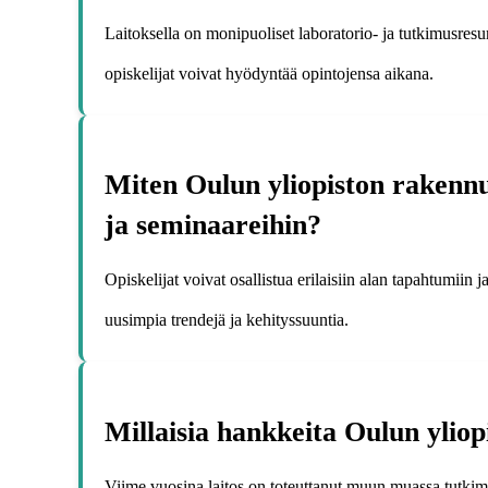
Laitoksella on monipuoliset laboratorio- ja tutkimusresur
opiskelijat voivat hyödyntää opintojensa aikana.
Miten Oulun yliopiston rakennus
ja seminaareihin?
Opiskelijat voivat osallistua erilaisiin alan tapahtumiin j
uusimpia trendejä ja kehityssuuntia.
Millaisia hankkeita Oulun yliop
Viime vuosina laitos on toteuttanut muun muassa tutkim