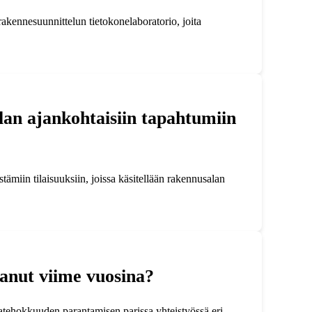
rakennesuunnittelun tietokonelaboratorio, joita
alan ajankohtaisiin tapahtumiin
estämiin tilaisuuksiin, joissa käsitellään rakennusalan
tanut viime vuosina?
atehokkuuden parantamisen parissa yhteistyössä eri