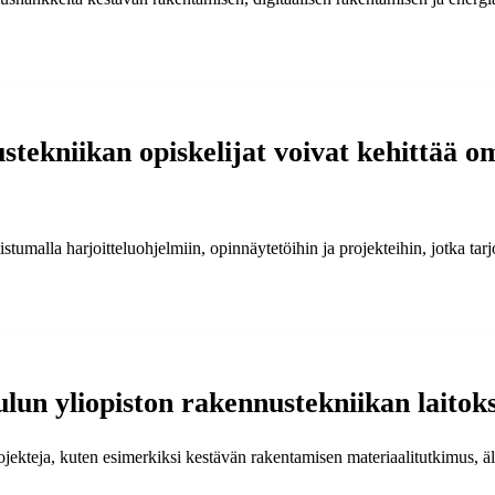
stekniikan opiskelijat voivat kehittää 
listumalla harjoitteluohjelmiin, opinnäytetöihin ja projekteihin, jotka 
lun yliopiston rakennustekniikan laitokse
projekteja, kuten esimerkiksi kestävän rakentamisen materiaalitutkimus, 