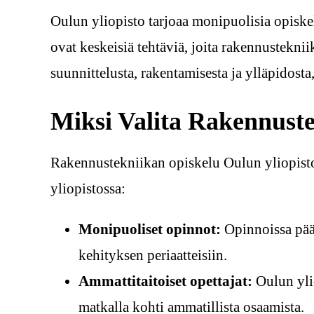
Oulun yliopisto tarjoaa monipuolisia opisk
ovat keskeisiä tehtäviä, joita rakennusteknii
suunnittelusta, rakentamisesta ja ylläpidosta,
Miksi Valita Rakennuste
Rakennustekniikan opiskelu Oulun yliopistoss
yliopistossa:
Monipuoliset opinnot:
Opinnoissa pääs
kehityksen periaatteisiin.
Ammattitaitoiset opettajat:
Oulun ylio
matkalla kohti ammatillista osaamista.