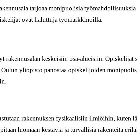
kennusala tarjoaa monipuolisia työmahdollisuuksia n
kelijat ovat haluttuja työmarkkinoilla.
 rakennusalan keskeisiin osa-alueisiin. Opiskelijat s
. Oulun yliopisto panostaa opiskelijoiden monipuoli
in.
ustutaan rakennuksen fysikaalisiin ilmiöihin, kuten 
itaan luomaan kestäviä ja turvallisia rakenteita erila