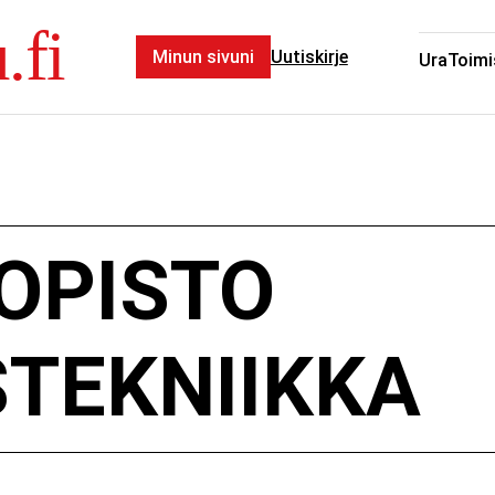
.fi
Minun sivuni
Uutiskirje
Ura
Toimi
OPISTO
TEKNIIKKA