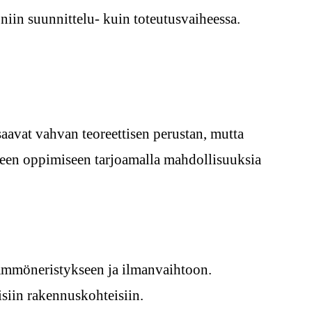
iin suunnittelu- kuin toteutusvaiheessa.
aavat vahvan teoreettisen perustan, mutta
seen oppimiseen tarjoamalla mahdollisuuksia
lämmöneristykseen ja ilmanvaihtoon.
isiin rakennuskohteisiin.