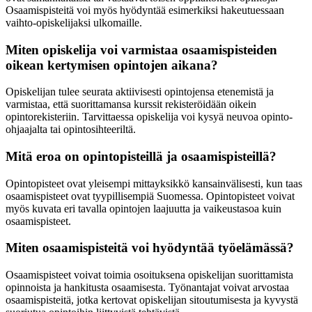
Osaamispisteitä voi myös hyödyntää esimerkiksi hakeutuessaan
vaihto-opiskelijaksi ulkomaille.
Miten opiskelija voi varmistaa osaamispisteiden
oikean kertymisen opintojen aikana?
Opiskelijan tulee seurata aktiivisesti opintojensa etenemistä ja
varmistaa, että suorittamansa kurssit rekisteröidään oikein
opintorekisteriin. Tarvittaessa opiskelija voi kysyä neuvoa opinto-
ohjaajalta tai opintosihteeriltä.
Mitä eroa on opintopisteillä ja osaamispisteillä?
Opintopisteet ovat yleisempi mittayksikkö kansainvälisesti, kun taas
osaamispisteet ovat tyypillisempiä Suomessa. Opintopisteet voivat
myös kuvata eri tavalla opintojen laajuutta ja vaikeustasoa kuin
osaamispisteet.
Miten osaamispisteitä voi hyödyntää työelämässä?
Osaamispisteet voivat toimia osoituksena opiskelijan suorittamista
opinnoista ja hankitusta osaamisesta. Työnantajat voivat arvostaa
osaamispisteitä, jotka kertovat opiskelijan sitoutumisesta ja kyvystä