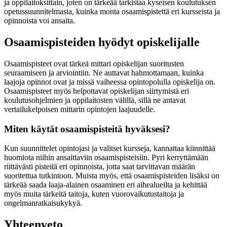
ja oppilaitoksittain, joten on tärkeää tarkistaa kyseisen koulutuksen
opetussuunnitelmasta, kuinka monta osaamispistettä eri kursseista ja
opinnoista voi ansaita.
Osaamispisteiden hyödyt opiskelijalle
Osaamispisteet ovat tärkeä mittari opiskelijan suoritusten
seuraamiseen ja arviointiin. Ne auttavat hahmottamaan, kuinka
laajoja opinnot ovat ja missä vaiheessa opintopolulla opiskelija on.
Osaamispisteet myös helpottavat opiskelijan siirtymistä eri
koulutusohjelmien ja oppilaitosten välillä, sillä ne antavat
vertailukelpoisen mittarin opintojen laajuudelle.
Miten käytät osaamispisteitä hyväksesi?
Kun suunnittelet opintojasi ja valitset kursseja, kannattaa kiinnittää
huomiota niihin ansaittaviin osaamispisteisiin. Pyri kerryttämään
riittävästi pisteitä eri opinnoista, jotta saat tarvittavan määrän
suoritettua tutkintoon. Muista myös, että osaamispisteiden lisäksi on
tärkeää saada laaja-alainen osaaminen eri aihealueilta ja kehittää
myös muita tärkeitä taitoja, kuten vuorovaikutustaitoja ja
ongelmanratkaisukykyä.
Yhteenveto