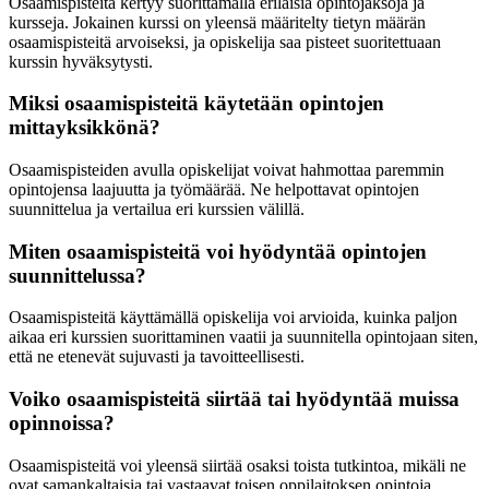
Osaamispisteitä kertyy suorittamalla erilaisia opintojaksoja ja
kursseja. Jokainen kurssi on yleensä määritelty tietyn määrän
osaamispisteitä arvoiseksi, ja opiskelija saa pisteet suoritettuaan
kurssin hyväksytysti.
Miksi osaamispisteitä käytetään opintojen
mittayksikkönä?
Osaamispisteiden avulla opiskelijat voivat hahmottaa paremmin
opintojensa laajuutta ja työmäärää. Ne helpottavat opintojen
suunnittelua ja vertailua eri kurssien välillä.
Miten osaamispisteitä voi hyödyntää opintojen
suunnittelussa?
Osaamispisteitä käyttämällä opiskelija voi arvioida, kuinka paljon
aikaa eri kurssien suorittaminen vaatii ja suunnitella opintojaan siten,
että ne etenevät sujuvasti ja tavoitteellisesti.
Voiko osaamispisteitä siirtää tai hyödyntää muissa
opinnoissa?
Osaamispisteitä voi yleensä siirtää osaksi toista tutkintoa, mikäli ne
ovat samankaltaisia tai vastaavat toisen oppilaitoksen opintoja.