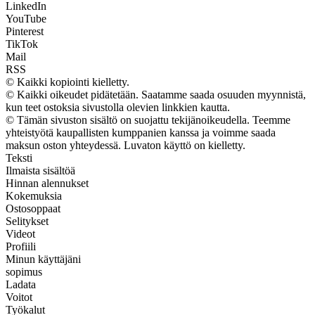
LinkedIn
YouTube
Pinterest
TikTok
Mail
RSS
© Kaikki kopiointi kielletty.
© Kaikki oikeudet pidätetään. Saatamme saada osuuden myynnistä,
kun teet ostoksia sivustolla olevien linkkien kautta.
© Tämän sivuston sisältö on suojattu tekijänoikeudella. Teemme
yhteistyötä kaupallisten kumppanien kanssa ja voimme saada
maksun oston yhteydessä. Luvaton käyttö on kielletty.
Teksti
Ilmaista sisältöä
Hinnan alennukset
Kokemuksia
Ostosoppaat
Selitykset
Videot
Profiili
Minun käyttäjäni
sopimus
Ladata
Voitot
Työkalut