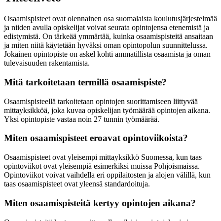
Osaamispisteet ovat olennainen osa suomalaista koulutusjärjestelmää
ja niiden avulla opiskelijat voivat seurata opintojensa etenemistä ja
edistymistä. On tärkeää ymmärtää, kuinka osaamispisteitä ansaitaan
ja miten niitä käytetään hyväksi oman opintopolun suunnittelussa.
Jokainen opintopiste on askel kohti ammatillista osaamista ja oman
tulevaisuuden rakentamista.
Mitä tarkoitetaan termillä osaamispiste?
Osaamispisteellä tarkoitetaan opintojen suorittamiseen liittyvää
mittayksikköä, joka kuvaa opiskelijan työmäärää opintojen aikana.
Yksi opintopiste vastaa noin 27 tunnin työmäärää.
Miten osaamispisteet eroavat opintoviikoista?
Osaamispisteet ovat yleisempi mittayksikkö Suomessa, kun taas
opintoviikot ovat yleisempiä esimerkiksi muissa Pohjoismaissa.
Opintoviikot voivat vaihdella eri oppilaitosten ja alojen välillä, kun
taas osaamispisteet ovat yleensä standardoituja.
Miten osaamispisteitä kertyy opintojen aikana?