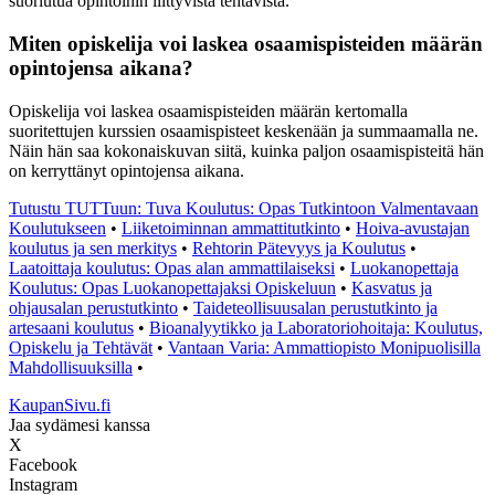
suoriutua opintoihin liittyvistä tehtävistä.
Miten opiskelija voi laskea osaamispisteiden määrän
opintojensa aikana?
Opiskelija voi laskea osaamispisteiden määrän kertomalla
suoritettujen kurssien osaamispisteet keskenään ja summaamalla ne.
Näin hän saa kokonaiskuvan siitä, kuinka paljon osaamispisteitä hän
on kerryttänyt opintojensa aikana.
Tutustu TUTTuun: Tuva Koulutus: Opas Tutkintoon Valmentavaan
Koulutukseen
•
Liiketoiminnan ammattitutkinto
•
Hoiva-avustajan
koulutus ja sen merkitys
•
Rehtorin Pätevyys ja Koulutus
•
Laatoittaja koulutus: Opas alan ammattilaiseksi
•
Luokanopettaja
Koulutus: Opas Luokanopettajaksi Opiskeluun
•
Kasvatus ja
ohjausalan perustutkinto
•
Taideteollisuusalan perustutkinto ja
artesaani koulutus
•
Bioanalyytikko ja Laboratoriohoitaja: Koulutus,
Opiskelu ja Tehtävät
•
Vantaan Varia: Ammattiopisto Monipuolisilla
Mahdollisuuksilla
•
KaupanSivu.fi
Jaa sydämesi kanssa
X
Facebook
Instagram