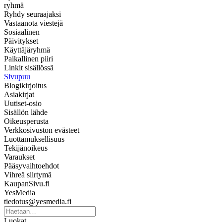
ryhmä
Ryhdy seuraajaksi
Vastaanota viestejä
Sosiaalinen
Päivitykset
Käyttäjäryhmä
Paikallinen piiri
Linkit sisällössä
Sivupuu
Blogikirjoitus
Asiakirjat
Uutiset-osio
Sisällön lähde
Oikeusperusta
Verkkosivuston evästeet
Luottamuksellisuus
Tekijänoikeus
Varaukset
Pääsyvaihtoehdot
Vihreä siirtymä
KaupanSivu.fi
YesMedia
tiedotus@yesmedia.fi
Luokat