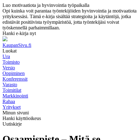
Luo motivaatiota ja hyvinvointia työpaikalla
Opi kuinka voit parantaa työntekijöiden hyvinvointia ja motivaatiota
yrityksessäsi. Tämä e-kirja sisältää strategioita ja käytäntöjä, jotka
edistävät positiivista työympäristöä, jotta työntekijäsi voivat
työskennellä parhaimmillaan.
Hanki e-kirja nyt
KaupanSivu.fi
Luokat
Ura
Toimisto
Versio
Oppiminen
Konferenssit
Varasto
Toimitilat
Markkinointi
Rahaa
Yritykset
Minun sivuni
Hanki käyttöoikeus
Uutiskirje
Osaamispiste – Mitä se