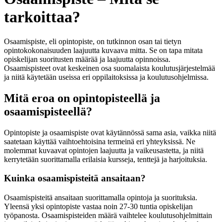
tarkoittaa?
Osaamispiste, eli opintopiste, on tutkinnon osan tai tietyn
opintokokonaisuuden laajuutta kuvaava mitta. Se on tapa mitata
opiskelijan suoritusten määrää ja laajuutta opinnoissa.
Osaamispisteet ovat keskeinen osa suomalaista koulutusjärjestelmää
ja niitä käytetään useissa eri oppilaitoksissa ja koulutusohjelmissa.
Mitä eroa on opintopisteellä ja
osaamispisteellä?
Opintopiste ja osaamispiste ovat käytännössä sama asia, vaikka niitä
saatetaan käyttää vaihtoehtoisina termeinä eri yhteyksissä. Ne
molemmat kuvaavat opintojen laajuutta ja vaikeusastetta, ja niitä
kerrytetään suorittamalla erilaisia kursseja, tenttejä ja harjoituksia.
Kuinka osaamispisteitä ansaitaan?
Osaamispisteitä ansaitaan suorittamalla opintoja ja suorituksia.
Yleensä yksi opintopiste vastaa noin 27-30 tuntia opiskelijan
työpanosta. Osaamispisteiden määrä vaihtelee koulutusohjelmittain