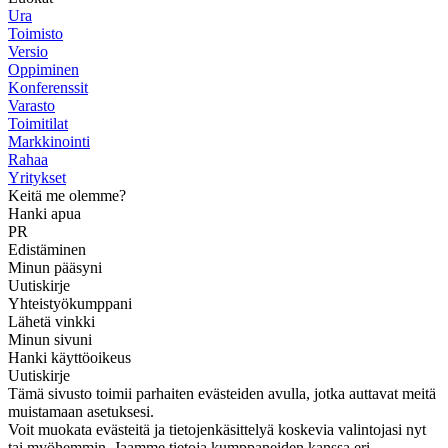
Ura
Toimisto
Versio
Oppiminen
Konferenssit
Varasto
Toimitilat
Markkinointi
Rahaa
Yritykset
Keitä me olemme?
Hanki apua
PR
Edistäminen
Minun pääsyni
Uutiskirje
Yhteistyökumppani
Lähetä vinkki
Minun sivuni
Hanki käyttöoikeus
Uutiskirje
Tämä sivusto toimii parhaiten evästeiden avulla, jotka auttavat meitä
muistamaan asetuksesi.
Voit muokata evästeitä ja tietojenkäsittelyä koskevia valintojasi nyt
tai myöhemmin. Jaamme tietoja kumppaneiden kanssa eri