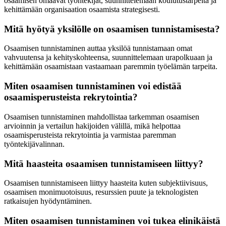
osaamisen omaavat työntekijät, suunnittelemaan koulutustarpeita ja
kehittämään organisaation osaamista strategisesti.
Mitä hyötyä yksilölle on osaamisen tunnistamisesta?
Osaamisen tunnistaminen auttaa yksilöä tunnistamaan omat
vahvuutensa ja kehityskohteensa, suunnittelemaan urapolkuaan ja
kehittämään osaamistaan vastaamaan paremmin työelämän tarpeita.
Miten osaamisen tunnistaminen voi edistää
osaamisperusteista rekrytointia?
Osaamisen tunnistaminen mahdollistaa tarkemman osaamisen
arvioinnin ja vertailun hakijoiden välillä, mikä helpottaa
osaamisperusteista rekrytointia ja varmistaa paremman
työntekijävalinnan.
Mitä haasteita osaamisen tunnistamiseen liittyy?
Osaamisen tunnistamiseen liittyy haasteita kuten subjektiivisuus,
osaamisen monimuotoisuus, resurssien puute ja teknologisten
ratkaisujen hyödyntäminen.
Miten osaamisen tunnistaminen voi tukea elinikäistä