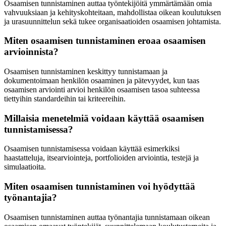
Osaamisen tunnistaminen auttaa työntekijöitä ymmärtämään omia
vahvuuksiaan ja kehityskohteitaan, mahdollistaa oikean koulutuksen
ja urasuunnittelun sekä tukee organisaatioiden osaamisen johtamista.
Miten osaamisen tunnistaminen eroaa osaamisen
arvioinnista?
Osaamisen tunnistaminen keskittyy tunnistamaan ja
dokumentoimaan henkilön osaaminen ja pätevyydet, kun taas
osaamisen arviointi arvioi henkilön osaamisen tasoa suhteessa
tiettyihin standardeihin tai kriteereihin.
Millaisia menetelmiä voidaan käyttää osaamisen
tunnistamisessa?
Osaamisen tunnistamisessa voidaan käyttää esimerkiksi
haastatteluja, itsearviointeja, portfolioiden arviointia, testejä ja
simulaatioita.
Miten osaamisen tunnistaminen voi hyödyttää
työnantajia?
Osaamisen tunnistaminen auttaa työnantajia tunnistamaan oikean