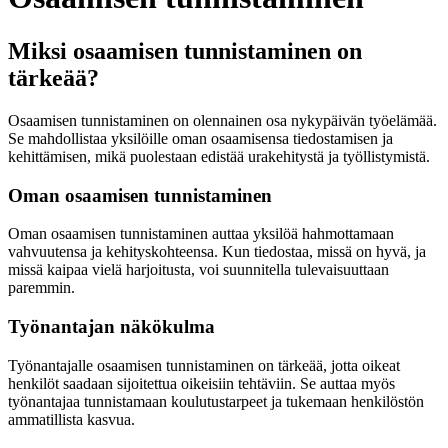
Miksi osaamisen tunnistaminen on
tärkeää?
Osaamisen tunnistaminen on olennainen osa nykypäivän työelämää.
Se mahdollistaa yksilöille oman osaamisensa tiedostamisen ja
kehittämisen, mikä puolestaan edistää urakehitystä ja työllistymistä.
Oman osaamisen tunnistaminen
Oman osaamisen tunnistaminen auttaa yksilöä hahmottamaan
vahvuutensa ja kehityskohteensa. Kun tiedostaa, missä on hyvä, ja
missä kaipaa vielä harjoitusta, voi suunnitella tulevaisuuttaan
paremmin.
Työnantajan näkökulma
Työnantajalle osaamisen tunnistaminen on tärkeää, jotta oikeat
henkilöt saadaan sijoitettua oikeisiin tehtäviin. Se auttaa myös
työnantajaa tunnistamaan koulutustarpeet ja tukemaan henkilöstön
ammatillista kasvua.