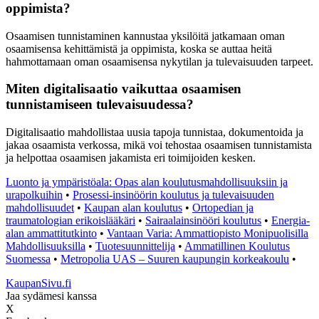
oppimista?
Osaamisen tunnistaminen kannustaa yksilöitä jatkamaan oman
osaamisensa kehittämistä ja oppimista, koska se auttaa heitä
hahmottamaan oman osaamisensa nykytilan ja tulevaisuuden tarpeet.
Miten digitalisaatio vaikuttaa osaamisen
tunnistamiseen tulevaisuudessa?
Digitalisaatio mahdollistaa uusia tapoja tunnistaa, dokumentoida ja
jakaa osaamista verkossa, mikä voi tehostaa osaamisen tunnistamista
ja helpottaa osaamisen jakamista eri toimijoiden kesken.
Luonto ja ympäristöala: Opas alan koulutusmahdollisuuksiin ja
urapolkuihin
•
Prosessi-insinöörin koulutus ja tulevaisuuden
mahdollisuudet
•
Kaupan alan koulutus
•
Ortopedian ja
traumatologian erikoislääkäri
•
Sairaalainsinööri koulutus
•
Energia-
alan ammattitutkinto
•
Vantaan Varia: Ammattiopisto Monipuolisilla
Mahdollisuuksilla
•
Tuotesuunnittelija
•
Ammatillinen Koulutus
Suomessa
•
Metropolia UAS – Suuren kaupungin korkeakoulu
•
KaupanSivu.fi
Jaa sydämesi kanssa
X