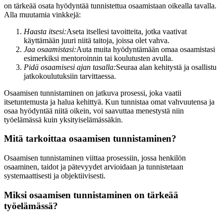
on tärkeää osata hyödyntää tunnistettua osaamistaan oikealla tavalla.
Alla muutamia vinkkejä:
Haasta itsesi:
Aseta itsellesi tavoitteita, jotka vaativat
käyttämään juuri niitä taitoja, joissa olet vahva.
Jaa osaamistasi:
Auta muita hyödyntämään omaa osaamistasi
esimerkiksi mentoroinnin tai koulutusten avulla.
Pidä osaamisesi ajan tasalla:
Seuraa alan kehitystä ja osallistu
jatkokoulutuksiin tarvittaessa.
Osaamisen tunnistaminen on jatkuva prosessi, joka vaatii
itsetuntemusta ja halua kehittyä. Kun tunnistaa omat vahvuutensa ja
osaa hyödyntää niitä oikein, voi saavuttaa menestystä niin
työelämässä kuin yksityiselämässäkin.
Mitä tarkoittaa osaamisen tunnistaminen?
Osaamisen tunnistaminen viittaa prosessiin, jossa henkilön
osaaminen, taidot ja pätevyydet arvioidaan ja tunnistetaan
systemaattisesti ja objektiivisesti.
Miksi osaamisen tunnistaminen on tärkeää
työelämässä?