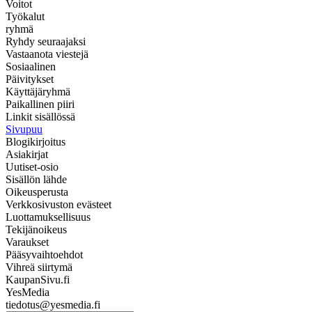
Voitot
Työkalut
ryhmä
Ryhdy seuraajaksi
Vastaanota viestejä
Sosiaalinen
Päivitykset
Käyttäjäryhmä
Paikallinen piiri
Linkit sisällössä
Sivupuu
Blogikirjoitus
Asiakirjat
Uutiset-osio
Sisällön lähde
Oikeusperusta
Verkkosivuston evästeet
Luottamuksellisuus
Tekijänoikeus
Varaukset
Pääsyvaihtoehdot
Vihreä siirtymä
KaupanSivu.fi
YesMedia
tiedotus@yesmedia.fi