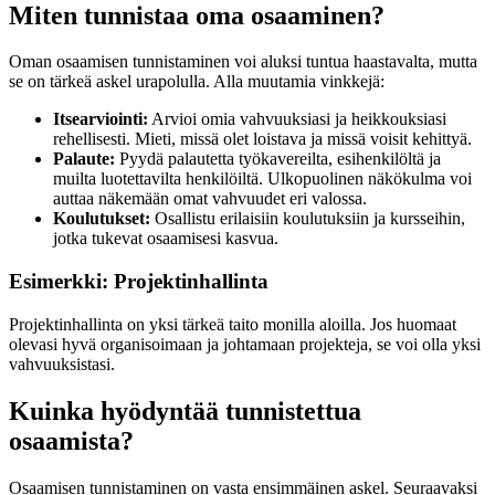
Miten tunnistaa oma osaaminen?
Oman osaamisen tunnistaminen voi aluksi tuntua haastavalta, mutta
se on tärkeä askel urapolulla. Alla muutamia vinkkejä:
Itsearviointi:
Arvioi omia vahvuuksiasi ja heikkouksiasi
rehellisesti. Mieti, missä olet loistava ja missä voisit kehittyä.
Palaute:
Pyydä palautetta työkavereilta, esihenkilöltä ja
muilta luotettavilta henkilöiltä. Ulkopuolinen näkökulma voi
auttaa näkemään omat vahvuudet eri valossa.
Koulutukset:
Osallistu erilaisiin koulutuksiin ja kursseihin,
jotka tukevat osaamisesi kasvua.
Esimerkki: Projektinhallinta
Projektinhallinta on yksi tärkeä taito monilla aloilla. Jos huomaat
olevasi hyvä organisoimaan ja johtamaan projekteja, se voi olla yksi
vahvuuksistasi.
Kuinka hyödyntää tunnistettua
osaamista?
Osaamisen tunnistaminen on vasta ensimmäinen askel. Seuraavaksi