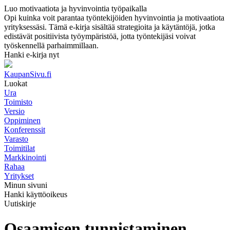
Luo motivaatiota ja hyvinvointia työpaikalla
Opi kuinka voit parantaa työntekijöiden hyvinvointia ja motivaatiota
yrityksessäsi. Tämä e-kirja sisältää strategioita ja käytäntöjä, jotka
edistävät positiivista työympäristöä, jotta työntekijäsi voivat
työskennellä parhaimmillaan.
Hanki e-kirja nyt
KaupanSivu.fi
Luokat
Ura
Toimisto
Versio
Oppiminen
Konferenssit
Varasto
Toimitilat
Markkinointi
Rahaa
Yritykset
Minun sivuni
Hanki käyttöoikeus
Uutiskirje
Osaamisen tunnistaminen