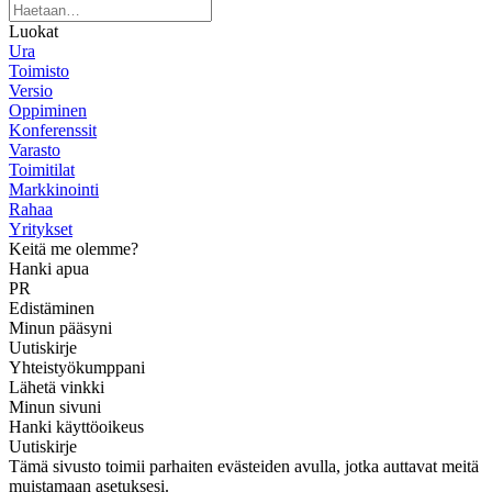
Luokat
Ura
Toimisto
Versio
Oppiminen
Konferenssit
Varasto
Toimitilat
Markkinointi
Rahaa
Yritykset
Keitä me olemme?
Hanki apua
PR
Edistäminen
Minun pääsyni
Uutiskirje
Yhteistyökumppani
Lähetä vinkki
Minun sivuni
Hanki käyttöoikeus
Uutiskirje
Tämä sivusto toimii parhaiten evästeiden avulla, jotka auttavat meitä
muistamaan asetuksesi.