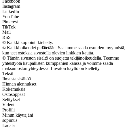
Facebook
Instagram
LinkedIn
YouTube
Pinterest
TikTok
Mail
RSS
© Kaikki kopiointi kielletty.
© Kaikki oikeudet pidätetään. Saatamme saada osuuden myynnistä,
kun teet ostoksia sivustolla olevien linkkien kautta.
© Tämän sivuston sisältö on suojattu tekijänoikeudella. Teemme
yhteistyötä kaupallisten kumppanien kanssa ja voimme saada
maksun oston yhteydessä. Luvaton käyttö on kielletty.
Teksti
Ilmaista sisältöä
Hinnan alennukset
Kokemuksia
Ostosoppaat
Selitykset
Videot
Profiili
Minun käyttäjäni
sopimus
Ladata