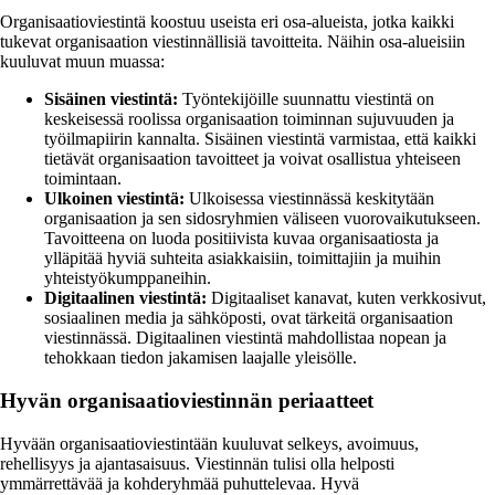
Organisaatioviestintä koostuu useista eri osa-alueista, jotka kaikki
tukevat organisaation viestinnällisiä tavoitteita. Näihin osa-alueisiin
kuuluvat muun muassa:
Sisäinen viestintä:
Työntekijöille suunnattu viestintä on
keskeisessä roolissa organisaation toiminnan sujuvuuden ja
työilmapiirin kannalta. Sisäinen viestintä varmistaa, että kaikki
tietävät organisaation tavoitteet ja voivat osallistua yhteiseen
toimintaan.
Ulkoinen viestintä:
Ulkoisessa viestinnässä keskitytään
organisaation ja sen sidosryhmien väliseen vuorovaikutukseen.
Tavoitteena on luoda positiivista kuvaa organisaatiosta ja
ylläpitää hyviä suhteita asiakkaisiin, toimittajiin ja muihin
yhteistyökumppaneihin.
Digitaalinen viestintä:
Digitaaliset kanavat, kuten verkkosivut,
sosiaalinen media ja sähköposti, ovat tärkeitä organisaation
viestinnässä. Digitaalinen viestintä mahdollistaa nopean ja
tehokkaan tiedon jakamisen laajalle yleisölle.
Hyvän organisaatioviestinnän periaatteet
Hyvään organisaatioviestintään kuuluvat selkeys, avoimuus,
rehellisyys ja ajantasaisuus. Viestinnän tulisi olla helposti
ymmärrettävää ja kohderyhmää puhuttelevaa. Hyvä