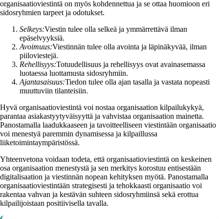
organisaatioviestintä on myös kohdennettua ja se ottaa huomioon eri
sidosryhmien tarpeet ja odotukset.
Selkeys:
Viestin tulee olla selkeä ja ymmärrettävä ilman
epäselvyyksiä.
Avoimuus:
Viestinnän tulee olla avointa ja läpinäkyvää, ilman
piiloviestejä.
Rehellisyys:
Totuudellisuus ja rehellisyys ovat avainasemassa
luotaessa luottamusta sidosryhmiin.
Ajantasaisuus:
Tiedon tulee olla ajan tasalla ja vastata nopeasti
muuttuviin tilanteisiin.
Hyvä organisaatioviestintä voi nostaa organisaation kilpailukykyä,
parantaa asiakastyytyväisyyttä ja vahvistaa organisaation mainetta.
Panostamalla laadukkaaseen ja tavoitteelliseen viestintään organisaatio
voi menestyä paremmin dynamisessa ja kilpaillussa
liiketoimintaympäristössä.
Yhteenvetona voidaan todeta, että organisaatioviestintä on keskeinen
osa organisaation menestystä ja sen merkitys korostuu entisestään
digitalisaation ja viestinnän nopean kehityksen myötä. Panostamalla
organisaatioviestintään strategisesti ja tehokkaasti organisaatio voi
rakentaa vahvan ja kestävän suhteen sidosryhmiinsä sekä erottua
kilpailijoistaan positiivisella tavalla.