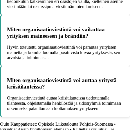
tiedonkulun katkeaminen eri osastojen välillä, kielteinen asenne
viestintään tai resurssipula viestinnän toteuttamiseen.
Miten organisaatioviestintä voi vaikuttaa
yrityksen maineeseen ja brändiin?
Hyvin toteutettu organisaatioviestintä voi parantaa yrityksen
mainetta ja brändiä luomalla positiivista kuvaa yrityksestä, sen
arvoista ja toiminnasta.
Miten organisaatioviestintä voi auttaa yritystä
kriisitilanteissa?
Organisaatioviestintä auttaa kriisitilanteissa tiedottamalla
tilanteesta, ohjeistamalla henkilöstöä ja sidosryhmiä toimimaan
oikein sekä palauttamaan luottamuksen yritykseen.
Oulu Kauppatieteet: Opiskele Liiketaloutta Pohjois-Suomessa
•
Fysiatria: Avain kivuttomaan elämään
•
Kuljettajakoulutus: Tie