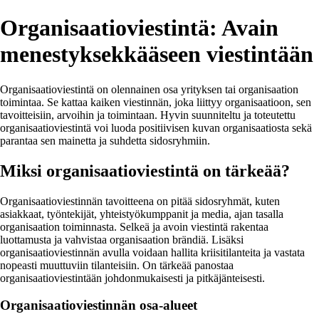
Organisaatioviestintä: Avain
menestyksekkääseen viestintään
Organisaatioviestintä on olennainen osa yrityksen tai organisaation
toimintaa. Se kattaa kaiken viestinnän, joka liittyy organisaatioon, sen
tavoitteisiin, arvoihin ja toimintaan. Hyvin suunniteltu ja toteutettu
organisaatioviestintä voi luoda positiivisen kuvan organisaatiosta sekä
parantaa sen mainetta ja suhdetta sidosryhmiin.
Miksi organisaatioviestintä on tärkeää?
Organisaatioviestinnän tavoitteena on pitää sidosryhmät, kuten
asiakkaat, työntekijät, yhteistyökumppanit ja media, ajan tasalla
organisaation toiminnasta. Selkeä ja avoin viestintä rakentaa
luottamusta ja vahvistaa organisaation brändiä. Lisäksi
organisaatioviestinnän avulla voidaan hallita kriisitilanteita ja vastata
nopeasti muuttuviin tilanteisiin. On tärkeää panostaa
organisaatioviestintään johdonmukaisesti ja pitkäjänteisesti.
Organisaatioviestinnän osa-alueet