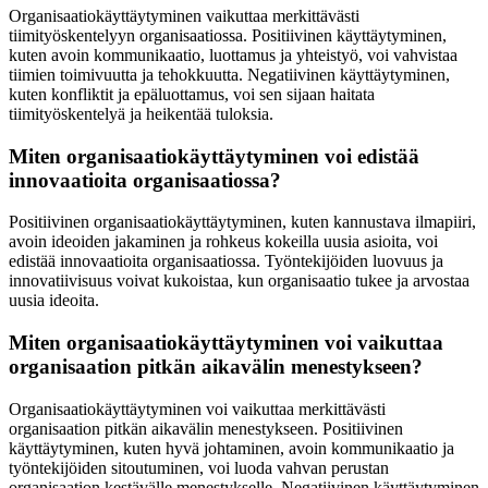
Organisaatiokäyttäytyminen vaikuttaa merkittävästi
tiimityöskentelyyn organisaatiossa. Positiivinen käyttäytyminen,
kuten avoin kommunikaatio, luottamus ja yhteistyö, voi vahvistaa
tiimien toimivuutta ja tehokkuutta. Negatiivinen käyttäytyminen,
kuten konfliktit ja epäluottamus, voi sen sijaan haitata
tiimityöskentelyä ja heikentää tuloksia.
Miten organisaatiokäyttäytyminen voi edistää
innovaatioita organisaatiossa?
Positiivinen organisaatiokäyttäytyminen, kuten kannustava ilmapiiri,
avoin ideoiden jakaminen ja rohkeus kokeilla uusia asioita, voi
edistää innovaatioita organisaatiossa. Työntekijöiden luovuus ja
innovatiivisuus voivat kukoistaa, kun organisaatio tukee ja arvostaa
uusia ideoita.
Miten organisaatiokäyttäytyminen voi vaikuttaa
organisaation pitkän aikavälin menestykseen?
Organisaatiokäyttäytyminen voi vaikuttaa merkittävästi
organisaation pitkän aikavälin menestykseen. Positiivinen
käyttäytyminen, kuten hyvä johtaminen, avoin kommunikaatio ja
työntekijöiden sitoutuminen, voi luoda vahvan perustan
organisaation kestävälle menestykselle. Negatiivinen käyttäytyminen