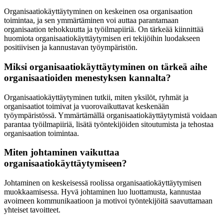
Organisaatiokäyttäytyminen on keskeinen osa organisaation
toimintaa, ja sen ymmärtäminen voi auttaa parantamaan
organisaation tehokkuutta ja työilmapiiriä. On tärkeää kiinnittää
huomiota organisaatiokäyttäytymisen eri tekijöihin luodakseen
positiivisen ja kannustavan työympäristön.
Miksi organisaatiokäyttäytyminen on tärkeä aihe
organisaatioiden menestyksen kannalta?
Organisaatiokäyttäytyminen tutkii, miten yksilöt, ryhmät ja
organisaatiot toimivat ja vuorovaikuttavat keskenään
työympäristössä. Ymmärtämällä organisaatiokäyttäytymistä voidaan
parantaa työilmapiiriä, lisätä työntekijöiden sitoutumista ja tehostaa
organisaation toimintaa.
Miten johtaminen vaikuttaa
organisaatiokäyttäytymiseen?
Johtaminen on keskeisessä roolissa organisaatiokäyttäytymisen
muokkaamisessa. Hyvä johtaminen luo luottamusta, kannustaa
avoimeen kommunikaatioon ja motivoi työntekijöitä saavuttamaan
yhteiset tavoitteet.