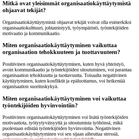
Mitkä ovat yleisimmät organisaatiokäyttäytymistä
ohjaavat tekijät?
Organisaatiokäyttäytymistä ohjaavat tekijät voivat olla esimerkiksi
organisaatiokulttuuri, johtamistyyli, työympäristö, työntekijöiden
motivaatio ja kommunikaatio.
Miten organisaatiokäyttäytyminen vaikuttaa
organisaation tehokkuuteen ja tuottavuuteen?
Positiivinen organisaatiokäyttäytyminen, kuten hyvä yhteistyö,
avoin kommunikaatio ja työntekijöiden sitoutuminen, voi parantaa
organisaation tehokkuutta ja tuottavuutta. Toisaalta negatiivinen
käyttäytyminen, kuten konfliktit ja epäluottamus, voi heikentää
organisaation suorituskykyä.
Miten organisaatiokäyttäytyminen voi vaikuttaa
työntekijöiden hyvinvointiin?
Positiivinen organisaatiokäyttäytyminen voi lisätä työntekijöiden
motivaatiota, työtyytyväisyyttä ja sitoutumista työhönsä, mikä
puolestaan edistää työntekijöiden hyvinvointia. Negatiivinen
organisaatiokäyttäytyminen voi sen sijaan aiheuttaa stressiä,