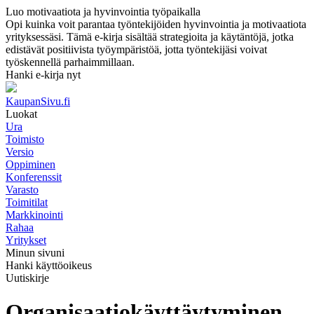
Luo motivaatiota ja hyvinvointia työpaikalla
Opi kuinka voit parantaa työntekijöiden hyvinvointia ja motivaatiota
yrityksessäsi. Tämä e-kirja sisältää strategioita ja käytäntöjä, jotka
edistävät positiivista työympäristöä, jotta työntekijäsi voivat
työskennellä parhaimmillaan.
Hanki e-kirja nyt
KaupanSivu.fi
Luokat
Ura
Toimisto
Versio
Oppiminen
Konferenssit
Varasto
Toimitilat
Markkinointi
Rahaa
Yritykset
Minun sivuni
Hanki käyttöoikeus
Uutiskirje
Organisaatiokäyttäytyminen