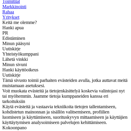
Toimitilat
Markkinointi
Rahaa
Yritykset
Keitä me olemme?
Hanki apua
PR
Edistäminen
Minun pääsyni
Uutiskirje
Yhteistyökumppani
Lähetä vinkki
Minun sivuni
Hanki käyttöoikeus
Uutiskirje
Tämä sivusto toimii parhaiten evästeiden avulla, jotka auttavat meitä
muistamaan asetuksesi.
Voit muokata evästeitä ja tietojenkäsittelyä koskevia valintojasi nyt
tai myöhemmin. Jaamme tietoja kumppaneiden kanssa eri
tarkoituksiin
Käytä evästeitä ja vastaavia tekniikoita tietojen tallentamiseen,
kohdistetun mainonnan ja sisällön valitsemiseen, profiilien
luomiseen ja käyttämiseen, suorituskyvyn mittaamiseen ja käyttäjien
käyttäytymisen analysoimiseen palvelujen kehittämiseen.
Kokoonpano