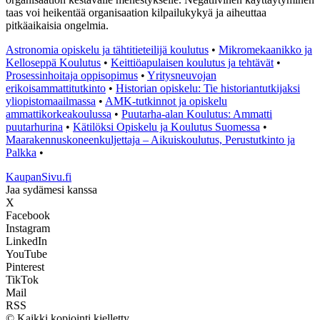
taas voi heikentää organisaation kilpailukykyä ja aiheuttaa
pitkäaikaisia ongelmia.
Astronomia opiskelu ja tähtitieteilijä koulutus
•
Mikromekaanikko ja
Kelloseppä Koulutus
•
Keittiöapulaisen koulutus ja tehtävät
•
Prosessinhoitaja oppisopimus
•
Yritysneuvojan
erikoisammattitutkinto
•
Historian opiskelu: Tie historiantutkijaksi
yliopistomaailmassa
•
AMK-tutkinnot ja opiskelu
ammattikorkeakoulussa
•
Puutarha-alan Koulutus: Ammatti
puutarhurina
•
Kätilöksi Opiskelu ja Koulutus Suomessa
•
Maarakennuskoneenkuljettaja – Aikuiskoulutus, Perustutkinto ja
Palkka
•
KaupanSivu.fi
Jaa sydämesi kanssa
X
Facebook
Instagram
LinkedIn
YouTube
Pinterest
TikTok
Mail
RSS
© Kaikki kopiointi kielletty.