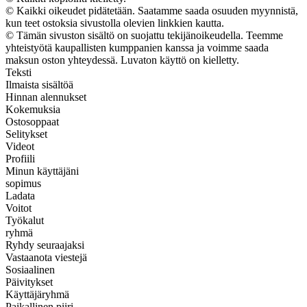
© Kaikki oikeudet pidätetään. Saatamme saada osuuden myynnistä,
kun teet ostoksia sivustolla olevien linkkien kautta.
© Tämän sivuston sisältö on suojattu tekijänoikeudella. Teemme
yhteistyötä kaupallisten kumppanien kanssa ja voimme saada
maksun oston yhteydessä. Luvaton käyttö on kielletty.
Teksti
Ilmaista sisältöä
Hinnan alennukset
Kokemuksia
Ostosoppaat
Selitykset
Videot
Profiili
Minun käyttäjäni
sopimus
Ladata
Voitot
Työkalut
ryhmä
Ryhdy seuraajaksi
Vastaanota viestejä
Sosiaalinen
Päivitykset
Käyttäjäryhmä
Paikallinen piiri