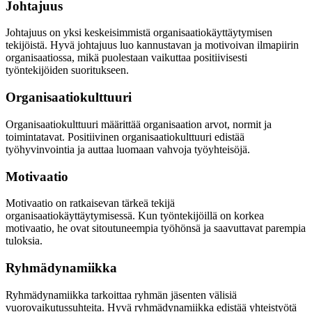
Johtajuus
Johtajuus on yksi keskeisimmistä organisaatiokäyttäytymisen
tekijöistä. Hyvä johtajuus luo kannustavan ja motivoivan ilmapiirin
organisaatiossa, mikä puolestaan vaikuttaa positiivisesti
työntekijöiden suoritukseen.
Organisaatiokulttuuri
Organisaatiokulttuuri määrittää organisaation arvot, normit ja
toimintatavat. Positiivinen organisaatiokulttuuri edistää
työhyvinvointia ja auttaa luomaan vahvoja työyhteisöjä.
Motivaatio
Motivaatio on ratkaisevan tärkeä tekijä
organisaatiokäyttäytymisessä. Kun työntekijöillä on korkea
motivaatio, he ovat sitoutuneempia työhönsä ja saavuttavat parempia
tuloksia.
Ryhmädynamiikka
Ryhmädynamiikka tarkoittaa ryhmän jäsenten välisiä
vuorovaikutussuhteita. Hyvä ryhmädynamiikka edistää yhteistyötä