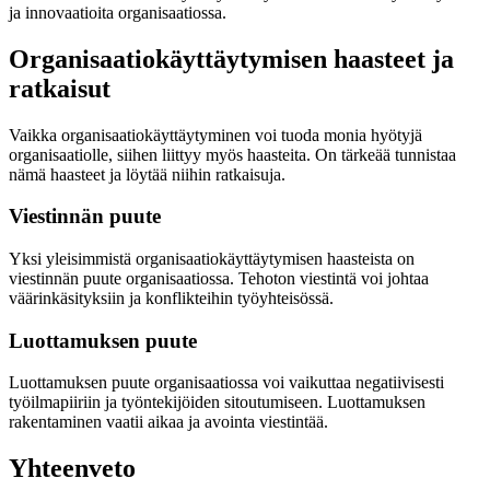
ja innovaatioita organisaatiossa.
Organisaatiokäyttäytymisen haasteet ja
ratkaisut
Vaikka organisaatiokäyttäytyminen voi tuoda monia hyötyjä
organisaatiolle, siihen liittyy myös haasteita. On tärkeää tunnistaa
nämä haasteet ja löytää niihin ratkaisuja.
Viestinnän puute
Yksi yleisimmistä organisaatiokäyttäytymisen haasteista on
viestinnän puute organisaatiossa. Tehoton viestintä voi johtaa
väärinkäsityksiin ja konflikteihin työyhteisössä.
Luottamuksen puute
Luottamuksen puute organisaatiossa voi vaikuttaa negatiivisesti
työilmapiiriin ja työntekijöiden sitoutumiseen. Luottamuksen
rakentaminen vaatii aikaa ja avointa viestintää.
Yhteenveto