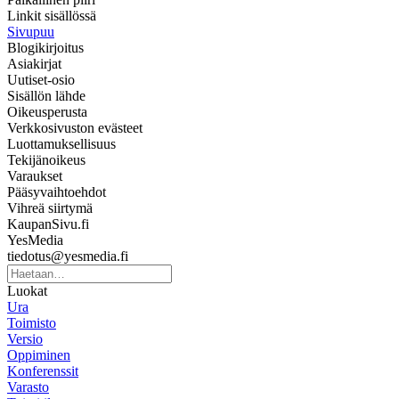
Linkit sisällössä
Sivupuu
Blogikirjoitus
Asiakirjat
Uutiset-osio
Sisällön lähde
Oikeusperusta
Verkkosivuston evästeet
Luottamuksellisuus
Tekijänoikeus
Varaukset
Pääsyvaihtoehdot
Vihreä siirtymä
KaupanSivu.fi
YesMedia
tiedotus@yesmedia.fi
Luokat
Ura
Toimisto
Versio
Oppiminen
Konferenssit
Varasto