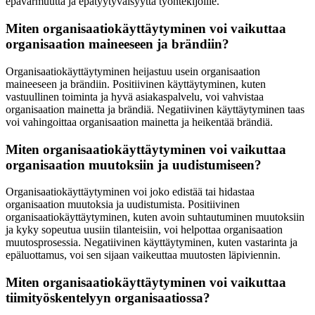
epävarmuutta ja epätyytyväisyyttä työntekijöille.
Miten organisaatiokäyttäytyminen voi vaikuttaa
organisaation maineeseen ja brändiin?
Organisaatiokäyttäytyminen heijastuu usein organisaation
maineeseen ja brändiin. Positiivinen käyttäytyminen, kuten
vastuullinen toiminta ja hyvä asiakaspalvelu, voi vahvistaa
organisaation mainetta ja brändiä. Negatiivinen käyttäytyminen taas
voi vahingoittaa organisaation mainetta ja heikentää brändiä.
Miten organisaatiokäyttäytyminen voi vaikuttaa
organisaation muutoksiin ja uudistumiseen?
Organisaatiokäyttäytyminen voi joko edistää tai hidastaa
organisaation muutoksia ja uudistumista. Positiivinen
organisaatiokäyttäytyminen, kuten avoin suhtautuminen muutoksiin
ja kyky sopeutua uusiin tilanteisiin, voi helpottaa organisaation
muutosprosessia. Negatiivinen käyttäytyminen, kuten vastarinta ja
epäluottamus, voi sen sijaan vaikeuttaa muutosten läpiviennin.
Miten organisaatiokäyttäytyminen voi vaikuttaa
tiimityöskentelyyn organisaatiossa?