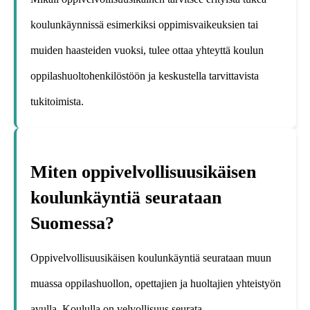
koulunkäynnissä esimerkiksi oppimisvaikeuksien tai
muiden haasteiden vuoksi, tulee ottaa yhteyttä koulun
oppilashuoltohenkilöstöön ja keskustella tarvittavista
tukitoimista.
Miten oppivelvollisuusikäisen
koulunkäyntiä seurataan
Suomessa?
Oppivelvollisuusikäisen koulunkäyntiä seurataan muun
muassa oppilashuollon, opettajien ja huoltajien yhteistyön
avulla. Koululla on velvollisuus seurata