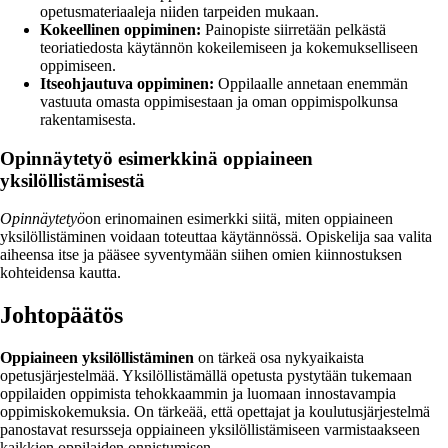
opetusmateriaaleja niiden tarpeiden mukaan.
Kokeellinen oppiminen:
Painopiste siirretään pelkästä
teoriatiedosta käytännön kokeilemiseen ja kokemukselliseen
oppimiseen.
Itseohjautuva oppiminen:
Oppilaalle annetaan enemmän
vastuuta omasta oppimisestaan ja oman oppimispolkunsa
rakentamisesta.
Opinnäytetyö esimerkkinä oppiaineen
yksilöllistämisestä
Opinnäytetyö
on erinomainen esimerkki siitä, miten oppiaineen
yksilöllistäminen voidaan toteuttaa käytännössä. Opiskelija saa valita
aiheensa itse ja pääsee syventymään siihen omien kiinnostuksen
kohteidensa kautta.
Johtopäätös
Oppiaineen yksilöllistäminen
on tärkeä osa nykyaikaista
opetusjärjestelmää. Yksilöllistämällä opetusta pystytään tukemaan
oppilaiden oppimista tehokkaammin ja luomaan innostavampia
oppimiskokemuksia. On tärkeää, että opettajat ja koulutusjärjestelmä
panostavat resursseja oppiaineen yksilöllistämiseen varmistaakseen
kaikkien oppilaiden onnistumisen.