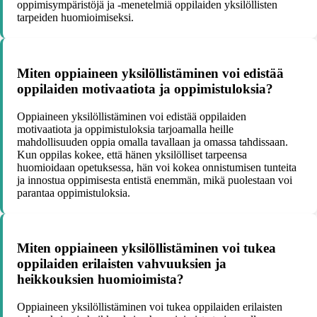
oppimisympäristöjä ja -menetelmiä oppilaiden yksilöllisten
tarpeiden huomioimiseksi.
Miten oppiaineen yksilöllistäminen voi edistää
oppilaiden motivaatiota ja oppimistuloksia?
Oppiaineen yksilöllistäminen voi edistää oppilaiden
motivaatiota ja oppimistuloksia tarjoamalla heille
mahdollisuuden oppia omalla tavallaan ja omassa tahdissaan.
Kun oppilas kokee, että hänen yksilölliset tarpeensa
huomioidaan opetuksessa, hän voi kokea onnistumisen tunteita
ja innostua oppimisesta entistä enemmän, mikä puolestaan voi
parantaa oppimistuloksia.
Miten oppiaineen yksilöllistäminen voi tukea
oppilaiden erilaisten vahvuuksien ja
heikkouksien huomioimista?
Oppiaineen yksilöllistäminen voi tukea oppilaiden erilaisten