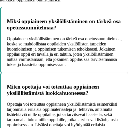
Miksi oppiaineen yksilöllistäminen on tärkeä osa
opetussuunnitelmaa?
Oppiaineen yksilöllistäminen on tärkeä osa opetussuunnitelmaa,
koska se mahdollistaa oppilaiden yksilöllisten tarpeiden
huomioimisen ja oppimisen tukemisen tehokkaasti. Jokainen
oppilas oppii eri tavalla ja eri tahtiin, joten yksilöllistäminen
auttaa varmistamaan, että jokainen oppilas saa tarvitsemaansa
tukea ja haasteita oppimisessaan.
Miten opettaja voi toteuttaa oppiaineen
yksilöllistämistä luokkahuoneessa?
Opettaja voi toteuttaa oppiaineen yksilöllistämistä esimerkiksi
tarjoamalla erilaisia oppimateriaaleja ja -tehtäviä, antamalla
lisätehtäviä niille oppilaille, jotka tarvitsevat haastetta, sekä
tarjoamalla tukea niille oppilaille, jotka tarvitsevat lisäohjausta
oppimisessaan. Lisäksi opettaja voi hyödyntää erilaisia