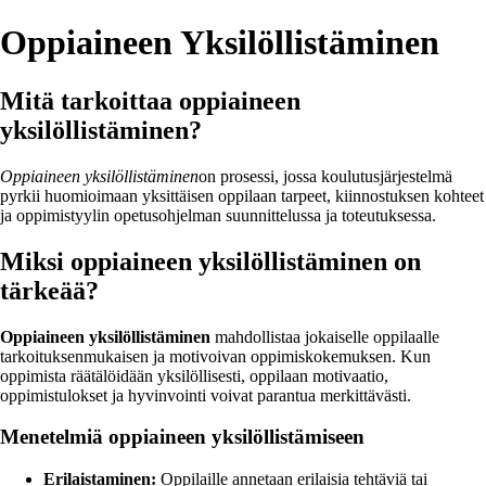
Oppiaineen Yksilöllistäminen
Mitä tarkoittaa oppiaineen
yksilöllistäminen?
Oppiaineen yksilöllistäminen
on prosessi, jossa koulutusjärjestelmä
pyrkii huomioimaan yksittäisen oppilaan tarpeet, kiinnostuksen kohteet
ja oppimistyylin opetusohjelman suunnittelussa ja toteutuksessa.
Miksi oppiaineen yksilöllistäminen on
tärkeää?
Oppiaineen yksilöllistäminen
mahdollistaa jokaiselle oppilaalle
tarkoituksenmukaisen ja motivoivan oppimiskokemuksen. Kun
oppimista räätälöidään yksilöllisesti, oppilaan motivaatio,
oppimistulokset ja hyvinvointi voivat parantua merkittävästi.
Menetelmiä oppiaineen yksilöllistämiseen
Erilaistaminen:
Oppilaille annetaan erilaisia tehtäviä tai