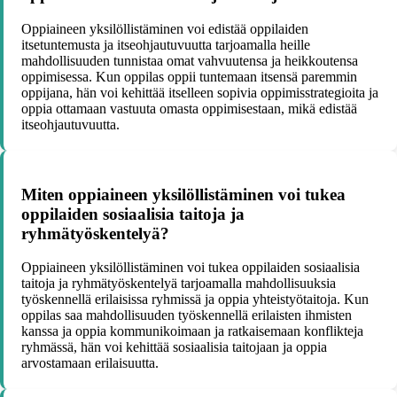
Oppiaineen yksilöllistäminen voi edistää oppilaiden
itsetuntemusta ja itseohjautuvuutta tarjoamalla heille
mahdollisuuden tunnistaa omat vahvuutensa ja heikkoutensa
oppimisessa. Kun oppilas oppii tuntemaan itsensä paremmin
oppijana, hän voi kehittää itselleen sopivia oppimisstrategioita ja
oppia ottamaan vastuuta omasta oppimisestaan, mikä edistää
itseohjautuvuutta.
Miten oppiaineen yksilöllistäminen voi tukea
oppilaiden sosiaalisia taitoja ja
ryhmätyöskentelyä?
Oppiaineen yksilöllistäminen voi tukea oppilaiden sosiaalisia
taitoja ja ryhmätyöskentelyä tarjoamalla mahdollisuuksia
työskennellä erilaisissa ryhmissä ja oppia yhteistyötaitoja. Kun
oppilas saa mahdollisuuden työskennellä erilaisten ihmisten
kanssa ja oppia kommunikoimaan ja ratkaisemaan konflikteja
ryhmässä, hän voi kehittää sosiaalisia taitojaan ja oppia
arvostamaan erilaisuutta.