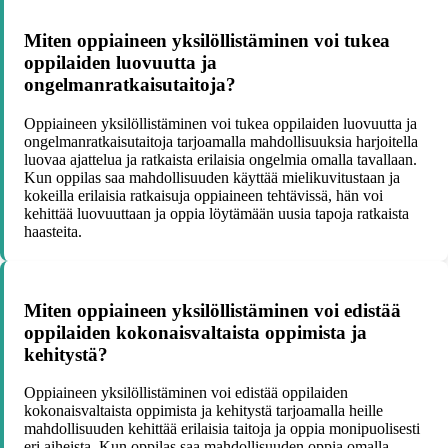
Miten oppiaineen yksilöllistäminen voi tukea
oppilaiden luovuutta ja
ongelmanratkaisutaitoja?
Oppiaineen yksilöllistäminen voi tukea oppilaiden luovuutta ja
ongelmanratkaisutaitoja tarjoamalla mahdollisuuksia harjoitella
luovaa ajattelua ja ratkaista erilaisia ongelmia omalla tavallaan.
Kun oppilas saa mahdollisuuden käyttää mielikuvitustaan ja
kokeilla erilaisia ratkaisuja oppiaineen tehtävissä, hän voi
kehittää luovuuttaan ja oppia löytämään uusia tapoja ratkaista
haasteita.
Miten oppiaineen yksilöllistäminen voi edistää
oppilaiden kokonaisvaltaista oppimista ja
kehitystä?
Oppiaineen yksilöllistäminen voi edistää oppilaiden
kokonaisvaltaista oppimista ja kehitystä tarjoamalla heille
mahdollisuuden kehittää erilaisia taitoja ja oppia monipuolisesti
eri aiheista. Kun oppilas saa mahdollisuuden oppia omalla