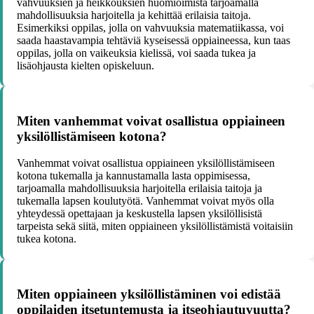
vahvuuksien ja heikkouksien huomioimista tarjoamalla
mahdollisuuksia harjoitella ja kehittää erilaisia taitoja.
Esimerkiksi oppilas, jolla on vahvuuksia matematiikassa, voi
saada haastavampia tehtäviä kyseisessä oppiaineessa, kun taas
oppilas, jolla on vaikeuksia kielissä, voi saada tukea ja
lisäohjausta kielten opiskeluun.
Miten vanhemmat voivat osallistua oppiaineen
yksilöllistämiseen kotona?
Vanhemmat voivat osallistua oppiaineen yksilöllistämiseen
kotona tukemalla ja kannustamalla lasta oppimisessa,
tarjoamalla mahdollisuuksia harjoitella erilaisia taitoja ja
tukemalla lapsen koulutyötä. Vanhemmat voivat myös olla
yhteydessä opettajaan ja keskustella lapsen yksilöllisistä
tarpeista sekä siitä, miten oppiaineen yksilöllistämistä voitaisiin
tukea kotona.
Miten oppiaineen yksilöllistäminen voi edistää
oppilaiden itsetuntemusta ja itseohjautuvuutta?