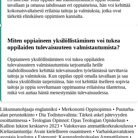
tavallaan ja omassa tahdissaan eri oppiaineissa, hän voi kehittää
kokonaisvaltaisesti erilaisia taitoja ja valmiuksia, jotka ovat
tärkeitä elinikäisen oppimisen kannalta.
Miten oppiaineen yksilöllistäminen voi tukea
oppilaiden tulevaisuuteen valmistautumista?
Oppiaineen yksilöllistäminen voi tukea oppilaiden
tulevaisuuteen valmistautumista tarjoamalla heille
mahdollisuuden kehittää tulevaisuuden työelämässä tarvittavia
taitoja ja valmiuksia. Kun oppilas oppii omalla tavallaan ja saa
tukea yksilöllisiin tarpeisiinsa, hän voi kehittää itselleen sopivia
taitoja ja oppia soveltamaan oppimaansa erilaisissa tilanteissa,
mikä voi auttaa häntä menestymään tulevaisuudessa.
Liikunnanohjaaja englanniksi
•
Merkonomi Oppisopimus
•
Puutarha-
alan perustutkinto
•
Dia Todistusvalinta: Tärkeä askel pätevyyden
osoittamisessa
•
Teologian Opinnot: Opas Teologian Opiskeluun
•
Kallion lukion keskiarvo 2023
•
Valokuvaus ammattikorkeakoulussa
•
Kieliasiantuntija: Avain kielelliseen osaamiseen
•
Varhaiskasvatuksen
avustaja koulutus
•
Estenomi: Kauneudenhoitoalan Ammattilainen
•