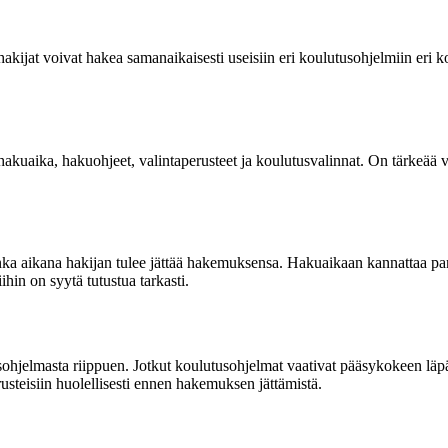
kijat voivat hakea samanaikaisesti useisiin eri koulutusohjelmiin eri ko
uaika, hakuohjeet, valintaperusteet ja koulutusvalinnat. On tärkeää varm
jonka aikana hakijan tulee jättää hakemuksensa. Hakuaikaan kannattaa pa
ihin on syytä tutustua tarkasti.
ohjelmasta riippuen. Jotkut koulutusohjelmat vaativat pääsykokeen läpäi
steisiin huolellisesti ennen hakemuksen jättämistä.