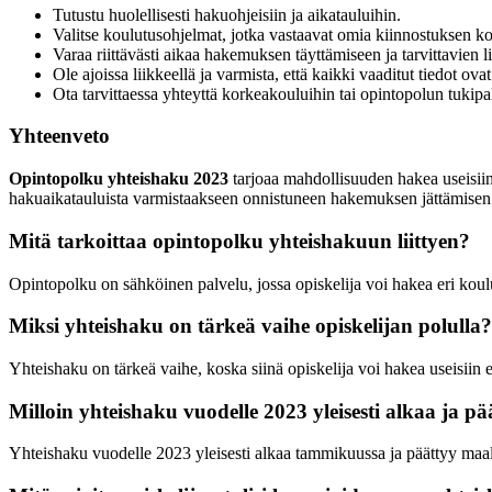
Tutustu huolellisesti hakuohjeisiin ja aikatauluihin.
Valitse koulutusohjelmat, jotka vastaavat omia kiinnostuksen koht
Varaa riittävästi aikaa hakemuksen täyttämiseen ja tarvittavien 
Ole ajoissa liikkeellä ja varmista, että kaikki vaaditut tiedot ovat
Ota tarvittaessa yhteyttä korkeakouluihin tai opintopolun tukipal
Yhteenveto
Opintopolku yhteishaku 2023
tarjoaa mahdollisuuden hakea useisiin 
hakuaikatauluista varmistaakseen onnistuneen hakemuksen jättämisen
Mitä tarkoittaa opintopolku yhteishakuun liittyen?
Opintopolku on sähköinen palvelu, jossa opiskelija voi hakea eri koulu
Miksi yhteishaku on tärkeä vaihe opiskelijan polulla?
Yhteishaku on tärkeä vaihe, koska siinä opiskelija voi hakea useisiin
Milloin yhteishaku vuodelle 2023 yleisesti alkaa ja pä
Yhteishaku vuodelle 2023 yleisesti alkaa tammikuussa ja päättyy maa