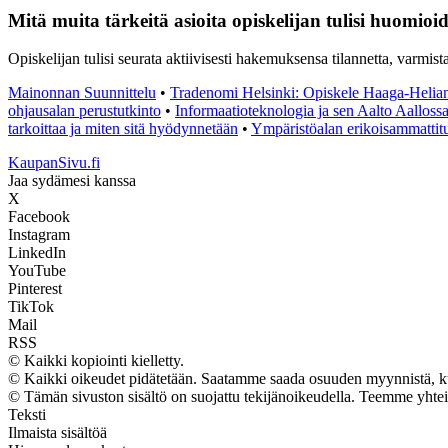
Mitä muita tärkeitä asioita opiskelijan tulisi huomio
Opiskelijan tulisi seurata aktiivisesti hakemuksensa tilannetta, varmist
Mainonnan Suunnittelu
•
Tradenomi Helsinki: Opiskele Haaga-Helia
ohjausalan perustutkinto
•
Informaatioteknologia ja sen Aalto Aalloss
tarkoittaa ja miten sitä hyödynnetään
•
Ympäristöalan erikoisammattitu
KaupanSivu.fi
Jaa sydämesi kanssa
X
Facebook
Instagram
LinkedIn
YouTube
Pinterest
TikTok
Mail
RSS
© Kaikki kopiointi kielletty.
© Kaikki oikeudet pidätetään. Saatamme saada osuuden myynnistä, kun 
© Tämän sivuston sisältö on suojattu tekijänoikeudella. Teemme yhte
Teksti
Ilmaista sisältöä