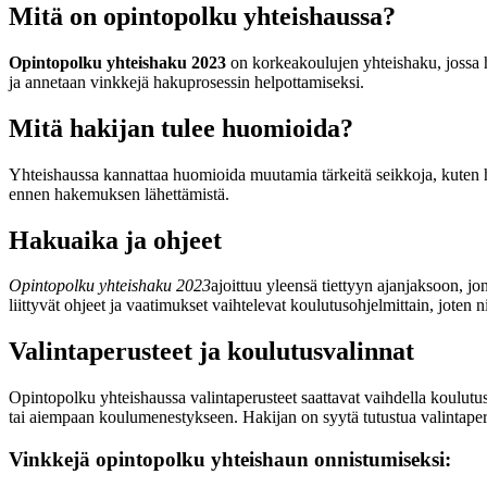
Mitä on opintopolku yhteishaussa?
Opintopolku yhteishaku 2023
on korkeakoulujen yhteishaku, jossa ha
ja annetaan vinkkejä hakuprosessin helpottamiseksi.
Mitä hakijan tulee huomioida?
Yhteishaussa kannattaa huomioida muutamia tärkeitä seikkoja, kuten hak
ennen hakemuksen lähettämistä.
Hakuaika ja ohjeet
Opintopolku yhteishaku 2023
ajoittuu yleensä tiettyyn ajanjaksoon, 
liittyvät ohjeet ja vaatimukset vaihtelevat koulutusohjelmittain, joten ni
Valintaperusteet ja koulutusvalinnat
Opintopolku yhteishaussa valintaperusteet saattavat vaihdella koulutus
tai aiempaan koulumenestykseen. Hakijan on syytä tutustua valintaperu
Vinkkejä opintopolku yhteishaun onnistumiseksi: