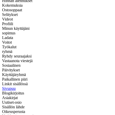
Hinnan alennukset
Kokemuksia
Ostosoppaat
Selitykset
Videot
Profiili
Minun käyttäjäni
sopimus
Ladata
Voitot
Työkalut
ryhmä
Ryhdy seuraajaksi
Vastaanota viestejä
Sosiaalinen
Päivitykset
Käyttäjäryhmä
Paikallinen piiri
Linkit sisällössä
Sivupuu
Blogikirjoitus
Asiakirjat
Uutiset-osio
Sisällön lähde
Oikeusperusta