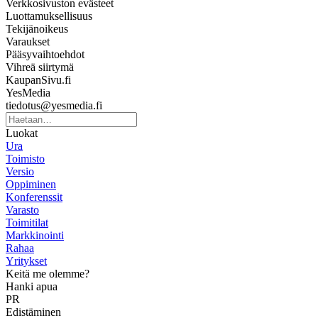
Verkkosivuston evästeet
Luottamuksellisuus
Tekijänoikeus
Varaukset
Pääsyvaihtoehdot
Vihreä siirtymä
KaupanSivu.fi
YesMedia
tiedotus@yesmedia.fi
Luokat
Ura
Toimisto
Versio
Oppiminen
Konferenssit
Varasto
Toimitilat
Markkinointi
Rahaa
Yritykset
Keitä me olemme?
Hanki apua
PR
Edistäminen