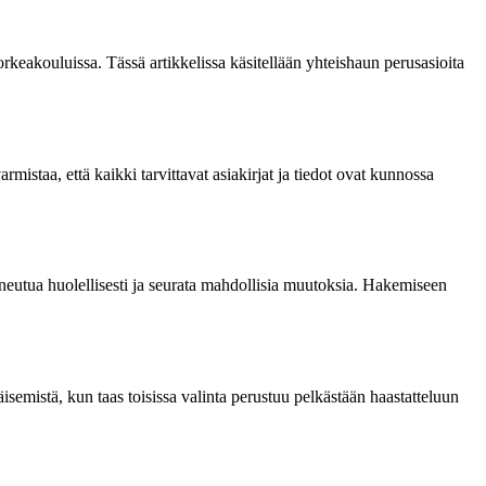
rkeakouluissa. Tässä artikkelissa käsitellään yhteishaun perusasioita
istaa, että kaikki tarvittavat asiakirjat ja tiedot ovat kunnossa
neutua huolellisesti ja seurata mahdollisia muutoksia. Hakemiseen
semistä, kun taas toisissa valinta perustuu pelkästään haastatteluun