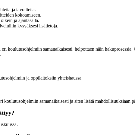
eita ja tavoitteita.
liitteiden kokoamiseen.
 oikein ja ajantasalla.
veluihin kysyäksesi lisätietoja.
eri koulutusohjelmiin samanaikaisesti, helpottaen näin hakuprosessia. On
.
tusohjelmiin ja oppilaitoksiin yhteishaussa.
 eri koulutusohjelmiin samanaikaisesti ja siten lisätä mahdollisuuksiaan
ättyy?
liskuussa.