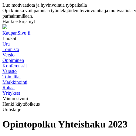
Luo motivaatiota ja hyvinvointia työpaikalla
Opi kuinka voit parantaa työntekijöiden hyvinvointia ja motivaatiota yri
parhaimmillaan.
Hanki e-kirja nyt
KaupanSivu.fi
Luokat
Ura
Toimisto
Versio
Oppiminen
Konferenssit
Varasto
Toimitilat
Markkinointi
Rahaa
Yritykset
Minun sivuni
Hanki käyttöoikeus
Uutiskirje
Opintopolku Yhteishaku 2023