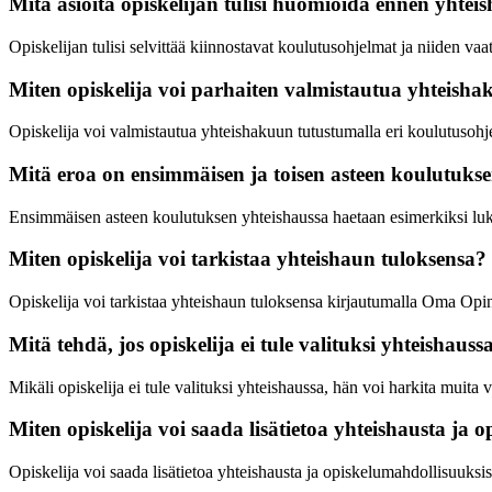
Mitä asioita opiskelijan tulisi huomioida ennen yhte
Opiskelijan tulisi selvittää kiinnostavat koulutusohjelmat ja niiden vaa
Miten opiskelija voi parhaiten valmistautua yhteish
Opiskelija voi valmistautua yhteishakuun tutustumalla eri koulutusohjel
Mitä eroa on ensimmäisen ja toisen asteen koulutukse
Ensimmäisen asteen koulutuksen yhteishaussa haetaan esimerkiksi luk
Miten opiskelija voi tarkistaa yhteishaun tuloksensa?
Opiskelija voi tarkistaa yhteishaun tuloksensa kirjautumalla Oma Opin
Mitä tehdä, jos opiskelija ei tule valituksi yhteishauss
Mikäli opiskelija ei tule valituksi yhteishaussa, hän voi harkita muita 
Miten opiskelija voi saada lisätietoa yhteishausta ja 
Opiskelija voi saada lisätietoa yhteishausta ja opiskelumahdollisuuksis