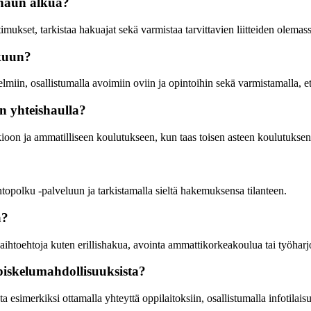
ishaun alkua?
timukset, tarkistaa hakuajat sekä varmistaa tarvittavien liitteiden olemas
akuun?
miin, osallistumalla avoimiin oviin ja opintoihin sekä varmistamalla, et
n yhteishaulla?
ioon ja ammatilliseen koulutukseen, kun taas toisen asteen koulutuksen
topolku -palveluun ja tarkistamalla sieltä hakemuksensa tilanteen.
a?
vaihtoehtoja kuten erillishakua, avointa ammattikorkeakoulua tai työharjo
opiskelumahdollisuuksista?
ta esimerkiksi ottamalla yhteyttä oppilaitoksiin, osallistumalla infotila