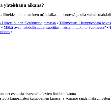
ida yhteishaun aikana?
aa liitteiden toimittaminen määräaikaan mennessä ja olla valmis mahdollis
n Liiketalouden Koulutusohjelmassa
•
Tallimestari: Huippuosaaja hevos
a
•
Mitkä ovat mahdollisuudet suorittaa maisterin tutkinto Suomessa?
•
T
tkinto
•
teet ostoksia sivustolla olevien linkkien kautta.
istyötä kaupallisten kumppanien kanssa ja voimme saada maksun oston y