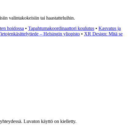
iin valintakokeisiin tai haastatteluihin.
ten hoidossa
•
Tapahtumakoordinaattori koulutus
•
Kasvatus ja
ietojenkäsittelytiede – Helsingin yliopisto
•
XR Design: Mitä se
hteydessä. Luvaton käyttö on kielletty.