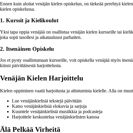
Ennen kuin aloitat venäjän kielen opiskelun, on tärkeää perehtyä kiel
kielen opiskelussa.
1. Kurssit ja Kielikoulut
Yksi tapa oppia venäjää on osallistua venäjän kielen kursseille tai kieli
joka sopii tasollesi ja aikatauluusi parhaiten.
2. Itsenäinen Opiskelu
Jos et pysty osallistumaan kursseille, voit opiskella venäjää myös itsen
kiinni päivittäisestä harjoittelusta.
Venäjän Kielen Harjoittelu
Kielen oppiminen vaatii harjoitusta ja altistumista kielelle. Alla on muu
Lue venäjänkielisiä tekstejä päivittäin
Katso venäjänkielisiä elokuvia ja sarjoja
Kuuntele venäjänkielistä musiikkia ja podcasteja
Harjoittele keskustelua venäjänkielisten kanssa
Älä Pelkää Virheitä