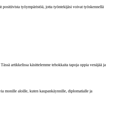
t positiivista työympäristöä, jotta työntekijäsi voivat työskennellä
Tässä artikkelissa käsittelemme tehokkaita tapoja oppia venäjää ja
a monille aloille, kuten kaupankäynnille, diplomatialle ja