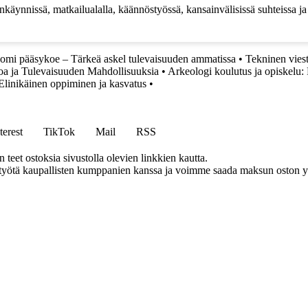
pankäynnissä, matkailualalla, käännöstyössä, kansainvälisissä suhteissa
omi pääsykoe – Tärkeä askel tulevaisuuden ammatissa
•
Tekninen viest
oa ja Tulevaisuuden Mahdollisuuksia
•
Arkeologi koulutus ja opiskelu:
Elinikäinen oppiminen ja kasvatus
•
terest
TikTok
Mail
RSS
eet ostoksia sivustolla olevien linkkien kautta.
styötä kaupallisten kumppanien kanssa ja voimme saada maksun oston yh