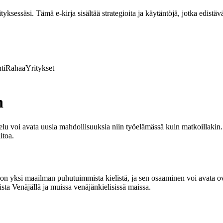
ksessäsi. Tämä e-kirja sisältää strategioita ja käytäntöjä, jotka edistävä
ti
Rahaa
Yritykset
n
lu voi avata uusia mahdollisuuksia niin työelämässä kuin matkoillakin. 
itoa.
on yksi maailman puhutuimmista kielistä, ja sen osaaminen voi avata ovi
ista Venäjällä ja muissa venäjänkielisissä maissa.