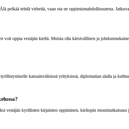
Älä pelkää tehdä virheitä, vaan ota ne oppimismahdollisuutena. Jatkuva 
en voit oppia venäjän kieltä. Muista olla kärsivällinen ja johdonmukaine
öllistymiselle kansainvälisissä yrityksissä, diplomatian alalla ja kulttu
kelussa?
iksi venäjän kyrillisten kirjainten oppiminen, kieliopin monimutkaisuus 