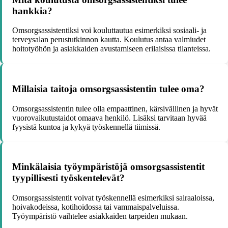
hankkia?
Omsorgsassistentiksi voi kouluttautua esimerkiksi sosiaali- ja
terveysalan perustutkinnon kautta. Koulutus antaa valmiudet
hoitotyöhön ja asiakkaiden avustamiseen erilaisissa tilanteissa.
Millaisia taitoja omsorgsassistentin tulee oma?
Omsorgsassistentin tulee olla empaattinen, kärsivällinen ja hyvät
vuorovaikutustaidot omaava henkilö. Lisäksi tarvitaan hyvää
fyysistä kuntoa ja kykyä työskennellä tiimissä.
Minkälaisia työympäristöjä omsorgsassistentit
tyypillisesti työskentelevät?
Omsorgsassistentit voivat työskennellä esimerkiksi sairaaloissa,
hoivakodeissa, kotihoidossa tai vammaispalveluissa.
Työympäristö vaihtelee asiakkaiden tarpeiden mukaan.