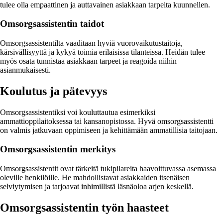
tulee olla empaattinen ja auttavainen asiakkaan tarpeita kuunnellen.
Omsorgsassistentin taidot
Omsorgsassistentilta vaaditaan hyviä vuorovaikutustaitoja,
kärsivällisyyttä ja kykyä toimia erilaisissa tilanteissa. Heidän tulee
myös osata tunnistaa asiakkaan tarpeet ja reagoida niihin
asianmukaisesti.
Koulutus ja pätevyys
Omsorgsassistentiksi voi kouluttautua esimerkiksi
ammattioppilaitoksessa tai kansanopistossa. Hyvä omsorgsassistentti
on valmis jatkuvaan oppimiseen ja kehittämään ammatillisia taitojaan.
Omsorgsassistentin merkitys
Omsorgsassistentit ovat tärkeitä tukipilareita haavoittuvassa asemassa
oleville henkilöille. He mahdollistavat asiakkaiden itsenäisen
selviytymisen ja tarjoavat inhimillistä läsnäoloa arjen keskellä.
Omsorgsassistentin työn haasteet