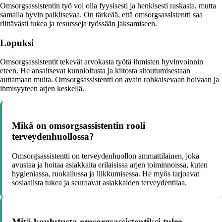
Omsorgsassistentin työ voi olla fyysisesti ja henkisesti raskasta, mutta
samalla hyvin palkitsevaa. On tärkeää, että omsorgsassistentti saa
riittävästi tukea ja resursseja työssään jaksamiseen.
Lopuksi
Omsorgsassistentit tekevät arvokasta työtä ihmisten hyvinvoinnin
eteen. He ansaitsevat kunnioitusta ja kiitosta sitoutumisestaan
auttamaan muita. Omsorgsassistentti on avain rohkaisevaan hoivaan ja
ihmisyyteen arjen keskellä.
Mikä on omsorgsassistentin rooli
terveydenhuollossa?
Omsorgsassistentti on terveydenhuollon ammattilainen, joka
avustaa ja hoitaa asiakkaita erilaisissa arjen toiminnoissa, kuten
hygieniassa, ruokailussa ja liikkumisessa. He myös tarjoavat
sosiaalista tukea ja seuraavat asiakkaiden terveydentilaa.
Mitä koulutusta omsorgsassistentiksi tulee