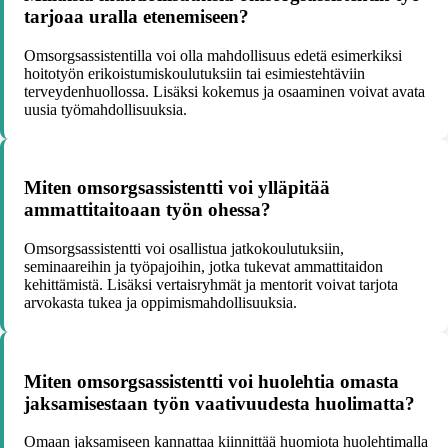
tarjoaa uralla etenemiseen?
Omsorgsassistentilla voi olla mahdollisuus edetä esimerkiksi
hoitotyön erikoistumiskoulutuksiin tai esimiestehtäviin
terveydenhuollossa. Lisäksi kokemus ja osaaminen voivat avata
uusia työmahdollisuuksia.
Miten omsorgsassistentti voi ylläpitää
ammattitaitoaan työn ohessa?
Omsorgsassistentti voi osallistua jatkokoulutuksiin,
seminaareihin ja työpajoihin, jotka tukevat ammattitaidon
kehittämistä. Lisäksi vertaisryhmät ja mentorit voivat tarjota
arvokasta tukea ja oppimismahdollisuuksia.
Miten omsorgsassistentti voi huolehtia omasta
jaksamisestaan työn vaativuudesta huolimatta?
Omaan jaksamiseen kannattaa kiinnittää huomiota huolehtimalla