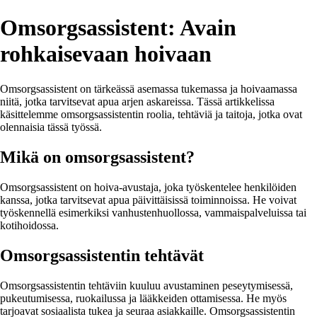
Omsorgsassistent: Avain
rohkaisevaan hoivaan
Omsorgsassistent on tärkeässä asemassa tukemassa ja hoivaamassa
niitä, jotka tarvitsevat apua arjen askareissa. Tässä artikkelissa
käsittelemme omsorgsassistentin roolia, tehtäviä ja taitoja, jotka ovat
olennaisia tässä työssä.
Mikä on omsorgsassistent?
Omsorgsassistent on hoiva-avustaja, joka työskentelee henkilöiden
kanssa, jotka tarvitsevat apua päivittäisissä toiminnoissa. He voivat
työskennellä esimerkiksi vanhustenhuollossa, vammaispalveluissa tai
kotihoidossa.
Omsorgsassistentin tehtävät
Omsorgsassistentin tehtäviin kuuluu avustaminen peseytymisessä,
pukeutumisessa, ruokailussa ja lääkkeiden ottamisessa. He myös
tarjoavat sosiaalista tukea ja seuraa asiakkaille. Omsorgsassistentin