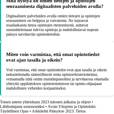
Mitä hyötyä on omien tietojen ja opintojen
seuraamisesta digitaalisten palveluiden avulla?
Digitaalisten palveluiden avulla omien tietojen ja opintojen
seuraaminen on helppoa ja vaivatonta. Ne tarjoavat
reaaliaikaista tietoa opintojen etenemisestä, auttavat
suunnittelemaan tulevia opintoja ja mahdollistavat nopean
pääsyn tarvittaviin opintotietoihin.
Miten voin varmistaa, että omat opintotiedot
ovat ajan tasalla ja oikein?
Voit varmistaa, että omat opintotiedot ovat ajan tasalla ja oikein
tarkastelemalla säännöllisesti omia opintorekisteriotteitasi,
vertaamalla niitä omiin muistiinpanoihisi ja tarvittaessa ottamalla
yhteyttä oppilaitoksen opintotoimistoon tai opinto-ohjaajaan
mahdollisten virheiden korjaamiseksi.
Toisen asteen yhteishaun 2023 tulosten julkaisu ja ohjeet
•
Lähihoitajasta sosionomiksi
•
Avoin Yliopisto ja Opintotuki:
Täydellinen Opas
•
Arkkitehti Pääsykoe 2023: Tietoa