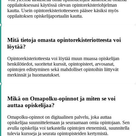
oppilaitoksessasi käytössä olevan opintorekisteriohjelman
kautta. Usein opintorekisteriotteeseen pääsee käsiksi myös
oppilaitoksen opiskelijaportaalin kautta.
Mitä tietoja omasta opintorekisteriotteesta voi
löytää?
Opintorekisteriotteesta voi löytää muun muassa opiskelijan
henkilötiedot, suoritetut kurssit, opintopisteet, arvosanat,
opintojen edistyminen sekä mahdolliset opintoihin liittyvät
merkinnät ja huomautukset.
Mikä on Omapolku-opinnot ja miten se voi
auttaa opiskelijaa?
Omapolku-opinnot on digitaalinen palvelu, joka auttaa
opiskelijaa suunnittelemaan ja seuraamaan omia opintojaan. Sen
avulla opiskelija voi tarkastella opintojen etenemistä, suunnitella
tulevia kursseja ja seurata opintopisteiden kertymistä.