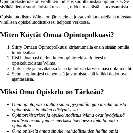
Opintorekisteriote on virallinen todistus suorittamistasi opinnoista. Se
sisältää tiedot suoritetuista kursseista, niiden määrästä ja arvosanoista.
Opiskelutodistus Wilma on järjestelmä, jossa voit tarkastella ja tulostaa
virallisen opiskelutodistuksesi helposti verkossa.
Miten Käytät Omaa Opintopolkuasi?
Siirry Omaan Opintopolkuusi kirjautumalla ensin sisään omilla
tunnuksillasi.
Etsi haluamasi tiedot, kuten opintorekisteriotteesi tai
opiskelutodistus Wilma.
Tarkastele ja tarvittaessa lataa tai tulosta tarvitsemasi dokumentit.
Seuraa opintojesi etenemistä ja varmista, että kaikki tiedot ovat
ajantasaisia.
Miksi Oma Opiskelu on Tärkeää?
Oma opintopolku auttaa sinua pysymään ajan tasalla omista
opinnoistasi ja niiden edistymisestä.
Opintorekisteriote ja opiskelutodistus Wilma ovat hyödyllisiä
virallisia asiakirjoja esimerkiksi haettaessa töitä tai jatko-
opintoihin.
Oma opiskelu antaa sinulle mahdollisuuden hallita omia