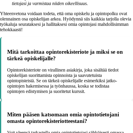
tietojasi ja varmistaa niiden oikeellisuus.
Yhteenvetona voidaan todeta, että oma opiskelu ja opintopolku ovat
olennainen osa opiskelijan arkea. Hyödynnä siis kaikkia tarjolla olevia
työkaluja seurataksesi ja hallitaksesi omia opintojasi mahdollisimman
tehokkaasti!
Mitä tarkoittaa opintorekisteriote ja miksi se on
tärkeä opiskelijalle?
Opintorekisteriote on virallinen asiakirja, joka sisältää tiedot
opiskelijan suorittamista opinnoista ja saavutetuista
opintopisteistä. Se on tärkeä opiskelijalle esimerkiksi jatko-
opintojen hakemisessa ja työnhaussa, koska se todistaa
opintojen edistymisen ja suoritetut kurssit.
Miten pääsen katsomaan omia opintotietojani
omasta opintorekisteriotteestani?
Voit yleensä tarkastella omia opintotietojasi sähköisesti omassa