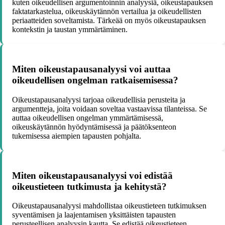
kuten oikeudellisen argumentoinnin analyysiä, oikeustapauksen
faktatarkastelua, oikeuskäytännön vertailua ja oikeudellisten
periaatteiden soveltamista. Tärkeää on myös oikeustapauksen
kontekstin ja taustan ymmärtäminen.
Miten oikeustapausanalyysi voi auttaa
oikeudellisen ongelman ratkaisemisessa?
Oikeustapausanalyysi tarjoaa oikeudellisia perusteita ja
argumentteja, joita voidaan soveltaa vastaavissa tilanteissa. Se
auttaa oikeudellisen ongelman ymmärtämisessä,
oikeuskäytännön hyödyntämisessä ja päätöksenteon
tukemisessa aiempien tapausten pohjalta.
Miten oikeustapausanalyysi voi edistää
oikeustieteen tutkimusta ja kehitystä?
Oikeustapausanalyysi mahdollistaa oikeustieteen tutkimuksen
syventämisen ja laajentamisen yksittäisten tapausten
perusteellisen analyysin kautta. Se edistää oikeustieteen