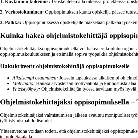
1. Käytännön kokemus:
Työskentelemällä oikeissa projekteissa opisk
2. Verkostoituminen:
Oppisopimuksen kautta opiskelija pääsee tutustum
3. Palkka:
Oppisopimuksessa opiskelijalle maksetaan palkkaa työskentel
Kuinka hakea ohjelmistokehittäjä oppisop
Ohjelmistokehittäjäksi oppisopimuksella voi hakea eri koulutusorganis
oppisopimuskoulutukseen ja etsimällä sopiva työpaikka ohjelmistokehit
Hakukriteerit ohjelmistokehittäjä oppisopimukselle
Aikaisempi osaaminen:
Joissain tapauksissa aikaisempi ohjelmoin
Motivaatio:
Haussa arvostetaan motivaatiota ja kiinnostusta alaa
Yhteistyökyky:
Ohjelmistokehittäjän työssä tarvitaan myös hyviä 
Ohjelmistokehittäjäksi oppisopimuksella –
Ohjelmistokehittäjäksi valmistumisen jälkeen avautuu monipuoliset työmah
työllistymismahdollisuudet.
Yhteenvetona voidaan todeta, että ohjelmistokehittäjäksi oppisopimukse
teknologia-alalla.