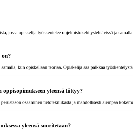
, jossa opiskelija työskentelee ohjelmistokehitystehtävissä ja samalla s
a on?
lla, kun opiskellaan teoriaa. Opiskelija saa palkkaa työskentelystään
 oppisopimukseen yleensä liittyy?
perustason osaaminen tietotekniikasta ja mahdollisesti aiempaa kokemu
muksessa yleensä suoritetaan?