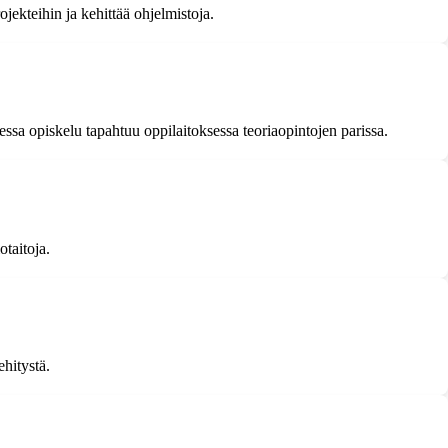
jekteihin ja kehittää ohjelmistoja.
ssa opiskelu tapahtuu oppilaitoksessa teoriaopintojen parissa.
taitoja.
hitystä.