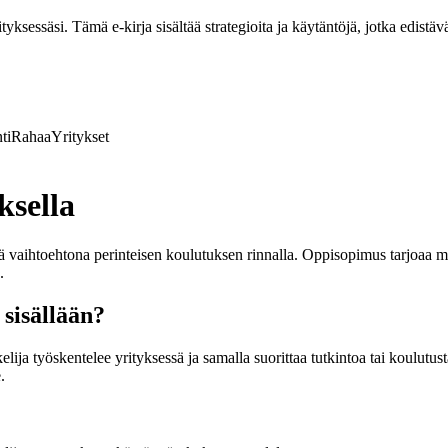
ksessäsi. Tämä e-kirja sisältää strategioita ja käytäntöjä, jotka edistävä
ti
Rahaa
Yritykset
ksella
ä vaihtoehtona perinteisen koulutuksen rinnalla. Oppisopimus tarjoaa m
.
 sisällään?
ja työskentelee yrityksessä ja samalla suorittaa tutkintoa tai koulutusta
.