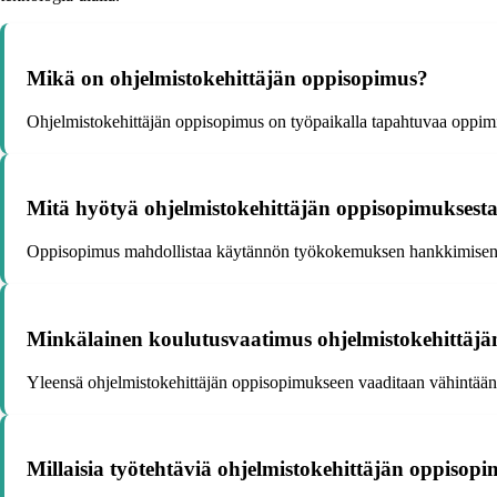
Mikä on ohjelmistokehittäjän oppisopimus?
Ohjelmistokehittäjän oppisopimus on työpaikalla tapahtuvaa oppimista
Mitä hyötyä ohjelmistokehittäjän oppisopimuksest
Oppisopimus mahdollistaa käytännön työkokemuksen hankkimisen sama
Minkälainen koulutusvaatimus ohjelmistokehittäjän
Yleensä ohjelmistokehittäjän oppisopimukseen vaaditaan vähintään 
Millaisia työtehtäviä ohjelmistokehittäjän oppisopi