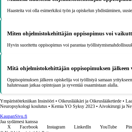
Haasteita voi olla esimerkiksi työn ja opiskelun yhdistäminen, uus
Miten ohjelmistokehittäjän oppisopimus voi vaikutt
Hyvin suoritettu oppisopimus voi parantaa työllistymismahdollisuuk
Mitä ohjelmistokehittäjän oppisopimuksen jälkeen 
Oppisopimuksen jälkeen opiskelija voi työllistyä samaan yritykseen, 
halutessaan jatkaa opintojaan ja syventää osaamistaan alalla.
Ympäristötekniikan Insinööri
•
Oikeuslääkäri ja Oikeuslääketiede
•
Laa
Neuropsykologi koulutus
•
Kemia YO Syksy 2023
•
Aivokirurgi ja Ne
KaupanSivu.fi
Jaa sydämesi kanssa
X
Facebook
Instagram
LinkedIn
YouTube
Pin