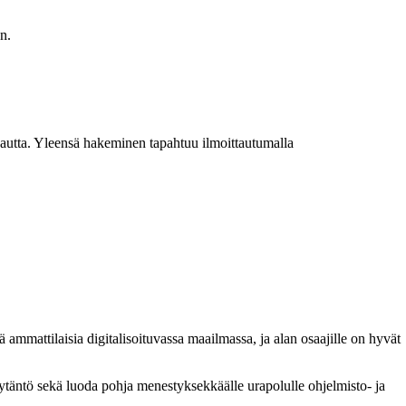
n.
kautta. Yleensä hakeminen tapahtuu ilmoittautumalla
 ammattilaisia digitalisoituvassa maailmassa, ja alan osaajille on hyvät
äytäntö sekä luoda pohja menestyksekkäälle urapolulle ohjelmisto- ja