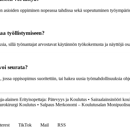
ien asioiden oppiminen nopeassa tahdissa sekä sopeutuminen työympärist
aa työllistymiseen?
sia, sillä työnantajat arvostavat käytännön työkokemusta ja näyttöjä os
voi seurata?
jossa oppisopimus suoritettiin, tai hakea uusia työmahdollisuuksia ohjel
ja-alainen Erityisopettaja: Pätevyys ja Koulutus
•
Sairaalainsinööri kou
urokirurgi Koulutus
•
Salpaus Merkonomi – Koulutusalan Monipuolis
terest
TikTok
Mail
RSS