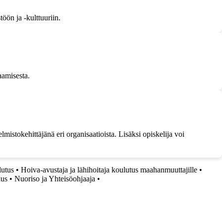
öön ja -kulttuuriin.
aamisesta.
mistokehittäjänä eri organisaatioista. Lisäksi opiskelija voi
lutus
•
Hoiva-avustaja ja lähihoitaja koulutus maahanmuuttajille
•
uus
•
Nuoriso ja Yhteisöohjaaja
•