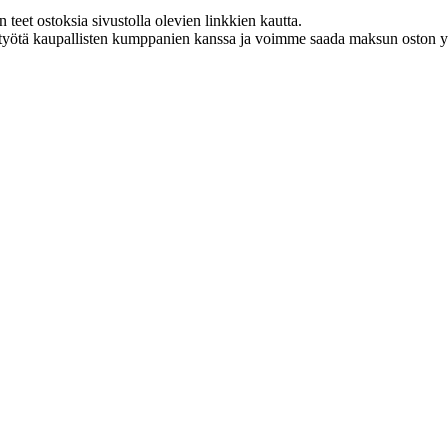
eet ostoksia sivustolla olevien linkkien kautta.
styötä kaupallisten kumppanien kanssa ja voimme saada maksun oston yh