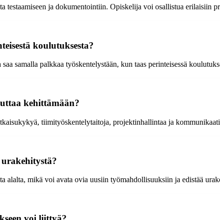
testaamiseen ja dokumentointiin. Opiskelija voi osallistua erilaisiin pro
teisestä koulutuksesta?
saa samalla palkkaa työskentelystään, kun taas perinteisessä koulutukse
 auttaa kehittämään?
aisukykyä, tiimityöskentelytaitoja, projektinhallintaa ja kommunikaatio
 urakehitystä?
lalta, mikä voi avata ovia uusiin työmahdollisuuksiin ja edistää urake
seen voi liittyä?