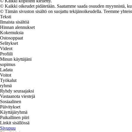
© Kaikki kopiointi kielletty.
© Kaikki oikeudet pidätetään. Saatamme saada osuuden myynnistä, kun t
© Tämän sivuston sisältö on suojattu tekijänoikeudella. Teemme yhtei
Teksti
Ilmaista sisältöä
Hinnan alennukset
Kokemuksia
Ostosoppaat
Selitykset
Videot
Profiili
Minun käyttäjäni
sopimus
Ladata
Voitot
Työkalut
ryhmä
Ryhdy seuraajaksi
Vastaanota viestejä
Sosiaalinen
Päivitykset
Käyttäjäryhmä
Paikallinen piiri
Linkit sisällössä
Sivupuu