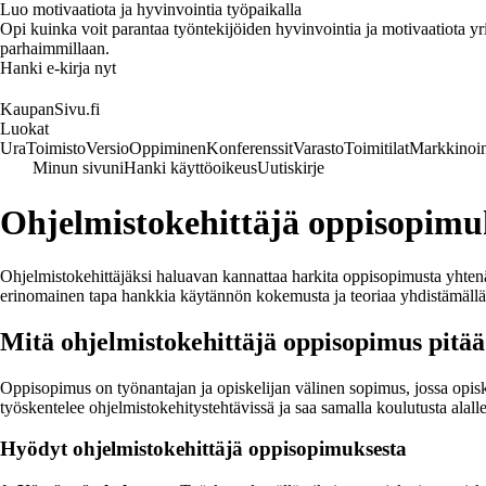
Luo motivaatiota ja hyvinvointia työpaikalla
Opi kuinka voit parantaa työntekijöiden hyvinvointia ja motivaatiota yrity
parhaimmillaan.
Hanki e-kirja nyt
KaupanSivu.fi
Luokat
Ura
Toimisto
Versio
Oppiminen
Konferenssit
Varasto
Toimitilat
Markkinoin
Minun sivuni
Hanki käyttöoikeus
Uutiskirje
Ohjelmistokehittäjä oppisopimu
Ohjelmistokehittäjäksi haluavan kannattaa harkita oppisopimusta yhten
erinomainen tapa hankkia käytännön kokemusta ja teoriaa yhdistämällä
Mitä ohjelmistokehittäjä oppisopimus pitää
Oppisopimus on työnantajan ja opiskelijan välinen sopimus, jossa opiskeli
työskentelee ohjelmistokehitystehtävissä ja saa samalla koulutusta alalle
Hyödyt ohjelmistokehittäjä oppisopimuksesta