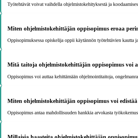
Työtehtävät voivat vaihdella ohjelmistokehityksestä ja koodaamisesta 
Miten ohjelmistokehittäjän oppisopimus eroaa perin
Oppisopimuksessa opiskelija oppii käytännön työtehtävien kautta ja 
Mitä taitoja ohjelmistokehittäjän oppisopimus voi
Oppisopimus voi auttaa kehittämään ohjelmointitaitoja, ongelmanratk
Miten ohjelmistokehittäjän oppisopimus voi edistää
Oppisopimus antaa mahdollisuuden hankkia arvokasta työkokemusta a
Millaisia haasteita ohjelmistokehittäjän oppisopimuk