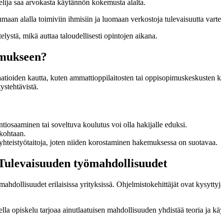
elija saa arvokasta käytännön kokemusta alalta.
aan alalla toimiviin ihmisiin ja luomaan verkostoja tulevaisuutta varte
ystä, mikä auttaa taloudellisesti opintojen aikana.
imukseen?
aatioiden kautta, kuten ammattioppilaitosten tai oppisopimuskeskusten 
ystehtävistä.
tiosaaminen tai soveltuva koulutus voi olla hakijalle eduksi.
 kohtaan.
yhteistyötaitoja, joten niiden korostaminen hakemuksessa on suotavaa.
 Tulevaisuuden työmahdollisuudet
dollisuudet erilaisissa yrityksissä. Ohjelmistokehittäjät ovat kysyttyjä
lla opiskelu tarjoaa ainutlaatuisen mahdollisuuden yhdistää teoria ja k