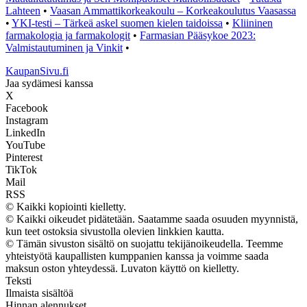
Lahteen
•
Vaasan Ammattikorkeakoulu – Korkeakoulutus Vaasassa
•
YKI-testi – Tärkeä askel suomen kielen taidoissa
•
Kliininen
farmakologia ja farmakologit
•
Farmasian Pääsykoe 2023:
Valmistautuminen ja Vinkit
•
KaupanSivu.fi
Jaa sydämesi kanssa
X
Facebook
Instagram
LinkedIn
YouTube
Pinterest
TikTok
Mail
RSS
© Kaikki kopiointi kielletty.
© Kaikki oikeudet pidätetään. Saatamme saada osuuden myynnistä,
kun teet ostoksia sivustolla olevien linkkien kautta.
© Tämän sivuston sisältö on suojattu tekijänoikeudella. Teemme
yhteistyötä kaupallisten kumppanien kanssa ja voimme saada
maksun oston yhteydessä. Luvaton käyttö on kielletty.
Teksti
Ilmaista sisältöä
Hinnan alennukset