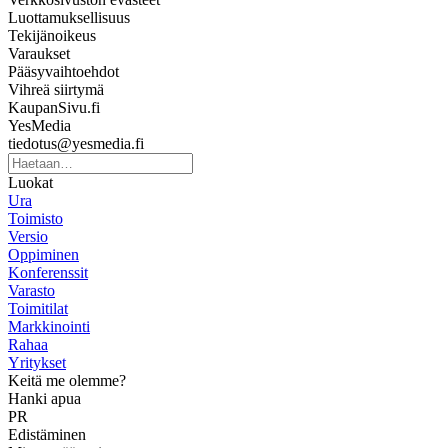
Luottamuksellisuus
Tekijänoikeus
Varaukset
Pääsyvaihtoehdot
Vihreä siirtymä
KaupanSivu.fi
YesMedia
tiedotus@yesmedia.fi
Luokat
Ura
Toimisto
Versio
Oppiminen
Konferenssit
Varasto
Toimitilat
Markkinointi
Rahaa
Yritykset
Keitä me olemme?
Hanki apua
PR
Edistäminen