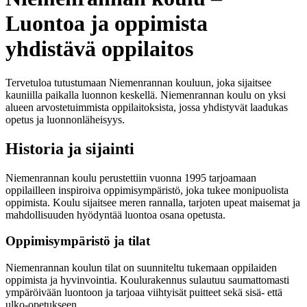
Luontoa ja oppimista
yhdistävä oppilaitos
Tervetuloa tutustumaan Niemenrannan kouluun, joka sijaitsee
kauniilla paikalla luonnon keskellä. Niemenrannan koulu on yksi
alueen arvostetuimmista oppilaitoksista, jossa yhdistyvät laadukas
opetus ja luonnonläheisyys.
Historia ja sijainti
Niemenrannan koulu perustettiin vuonna 1995 tarjoamaan
oppilailleen inspiroiva oppimisympäristö, joka tukee monipuolista
oppimista. Koulu sijaitsee meren rannalla, tarjoten upeat maisemat ja
mahdollisuuden hyödyntää luontoa osana opetusta.
Oppimisympäristö ja tilat
Niemenrannan koulun tilat on suunniteltu tukemaan oppilaiden
oppimista ja hyvinvointia. Koulurakennus sulautuu saumattomasti
ympäröivään luontoon ja tarjoaa viihtyisät puitteet sekä sisä- että
ulko-opetukseen.