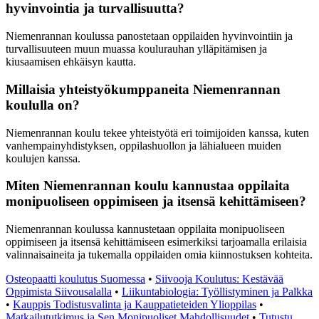
hyvinvointia ja turvallisuutta?
Niemenrannan koulussa panostetaan oppilaiden hyvinvointiin ja
turvallisuuteen muun muassa koulurauhan ylläpitämisen ja
kiusaamisen ehkäisyn kautta.
Millaisia yhteistyökumppaneita Niemenrannan
koululla on?
Niemenrannan koulu tekee yhteistyötä eri toimijoiden kanssa, kuten
vanhempainyhdistyksen, oppilashuollon ja lähialueen muiden
koulujen kanssa.
Miten Niemenrannan koulu kannustaa oppilaita
monipuoliseen oppimiseen ja itsensä kehittämiseen?
Niemenrannan koulussa kannustetaan oppilaita monipuoliseen
oppimiseen ja itsensä kehittämiseen esimerkiksi tarjoamalla erilaisia
valinnaisaineita ja tukemalla oppilaiden omia kiinnostuksen kohteita.
Osteopaatti koulutus Suomessa
•
Siivooja Koulutus: Kestävää
Oppimista Siivousalalla
•
Liikuntabiologia: Työllistyminen ja Palkka
•
Kauppis Todistusvalinta ja Kauppatieteiden Ylioppilas
•
Matkailututkimus ja Sen Monipuoliset Mahdollisuudet
•
Tutustu