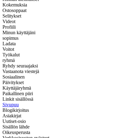
Kokemuksia
Ostosoppaat
Selitykset
Videot
Profiili
Minun käyttäjäni
sopimus
Ladata
Voitot
Työkalut
ryhmä
Ryhdy seuraajaksi
Vastaanota viestejä
Sosiaalinen
Päivitykset
Käyttäjäryhmä
Paikallinen piiri
Linkit sisällössä
Sivupuu
Blogikirjoitus
Asiakirjat
Uutiset-osio
Sisällön lähde
Oikeusperusta
Verkkosivuston evästeet