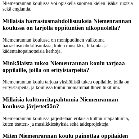
Niemenrannan koulussa voi opiskella suomen kielen lisäksi ruotsia
sekä englantia.
Millaisia harrastusmahdollisuuksia Niemenrannan
koulussa on tarjolla oppituntien ulkopuolella?
Niemenrannan koulussa on monipuolinen valikoima
harrastusmahdollisuuksia, kuten musiikki-, liikunta- ja
kädentaitopainotteisia kerhoja.
Minkälaista tukea Niemenrannan koulu tarjoaa
oppilaille, joilla on erityistarpeita?
Niemenrannan koulu tarjoaa yksilöllistä tukea oppilaille, joilla on
erityistarpeita, ja koulussa toimii moniammatillinen tukitiimi.
Millaisia kulttuuritapahtumia Niemenrannan
koulussa järjestetään?
Niemenrannan koulussa järjestetään erilaisia kulttuuritapahtumia,
kuten teatteri- ja musiikkiesityksiä sekä taideprojekteja.
Miten Niemenrannan koulu painottaa oppilaiden