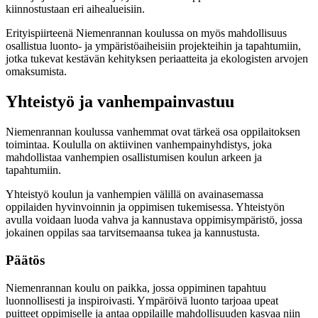
kiinnostustaan eri aihealueisiin.
Erityispiirteenä Niemenrannan koulussa on myös mahdollisuus
osallistua luonto- ja ympäristöaiheisiin projekteihin ja tapahtumiin,
jotka tukevat kestävän kehityksen periaatteita ja ekologisten arvojen
omaksumista.
Yhteistyö ja vanhempainvastuu
Niemenrannan koulussa vanhemmat ovat tärkeä osa oppilaitoksen
toimintaa. Koululla on aktiivinen vanhempainyhdistys, joka
mahdollistaa vanhempien osallistumisen koulun arkeen ja
tapahtumiin.
Yhteistyö koulun ja vanhempien välillä on avainasemassa
oppilaiden hyvinvoinnin ja oppimisen tukemisessa. Yhteistyön
avulla voidaan luoda vahva ja kannustava oppimisympäristö, jossa
jokainen oppilas saa tarvitsemaansa tukea ja kannustusta.
Päätös
Niemenrannan koulu on paikka, jossa oppiminen tapahtuu
luonnollisesti ja inspiroivasti. Ympäröivä luonto tarjoaa upeat
puitteet oppimiselle ja antaa oppilaille mahdollisuuden kasvaa niin