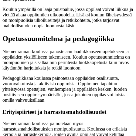
Koulun ympärillä on laaja puistoalue, jossa oppilaat voivat liikkua ja
viettää aikaa oppituntien ulkopuolella. Lisäksi koulun läheisyydessä
on monipuolisia ulkoilureittejä ja retkikohteita, jotka tarjoavat
mahdollisuuden oppia luonnosta käsin.
Opetussuunnitelma ja pedagogiikka
Niemenrannan koulussa panostetaan laadukkaaseen opetukseen ja
oppilaiden yksilölliseen tukemiseen. Koulun opetussuunnitelma on
monipuolinen ja sisältää niin perinteistä luokkaopetusta kuin myös
käytännön harjoituksia ja retkiä luontoon.
Pedagogiikkana koulussa painotetaan oppilaiden osallisuutta,
vuorovaikutusta ja aktiivista oppimista. Oppiminen tapahtuu
yhteistyössä opettajien, vanhempien ja oppilaiden kesken, luoden
positiivisen oppimisympäristön, jossa jokainen oppilas voi loistaa
omilla vahvuuksillaan.
Erityispiirteet ja harrastusmahdollisuudet
Niemenrannan koulussa painotetaan myös
harrastusmahdollisuuksien monipuolisuutta. Koulussa on erilaisia
kerhoja ja harrastekerhoja, joiden avulla oppilaat voivat kehittää