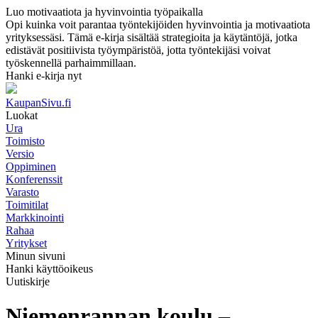
Luo motivaatiota ja hyvinvointia työpaikalla
Opi kuinka voit parantaa työntekijöiden hyvinvointia ja motivaatiota
yrityksessäsi. Tämä e-kirja sisältää strategioita ja käytäntöjä, jotka
edistävät positiivista työympäristöä, jotta työntekijäsi voivat
työskennellä parhaimmillaan.
Hanki e-kirja nyt
KaupanSivu.fi
Luokat
Ura
Toimisto
Versio
Oppiminen
Konferenssit
Varasto
Toimitilat
Markkinointi
Rahaa
Yritykset
Minun sivuni
Hanki käyttöoikeus
Uutiskirje
Niemenrannan koulu –