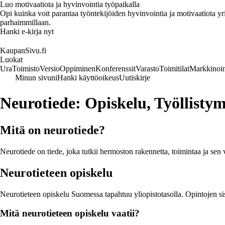
Luo motivaatiota ja hyvinvointia työpaikalla
Opi kuinka voit parantaa työntekijöiden hyvinvointia ja motivaatiota yrity
parhaimmillaan.
Hanki e-kirja nyt
KaupanSivu.fi
Luokat
Ura
Toimisto
Versio
Oppiminen
Konferenssit
Varasto
Toimitilat
Markkinoin
Minun sivuni
Hanki käyttöoikeus
Uutiskirje
Neurotiede: Opiskelu, Työllisty
Mitä on neurotiede?
Neurotiede on tiede, joka tutkii hermoston rakennetta, toimintaa ja sen 
Neurotieteen opiskelu
Neurotieteen opiskelu Suomessa tapahtuu yliopistotasolla. Opintojen sisä
Mitä neurotieteen opiskelu vaatii?