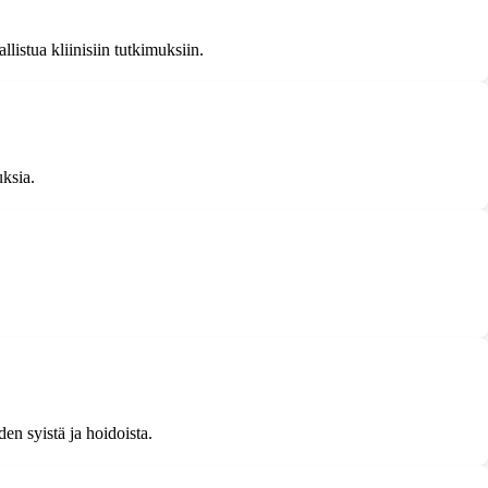
llistua kliinisiin tutkimuksiin.
uksia.
en syistä ja hoidoista.