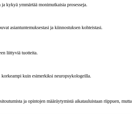
oja ja kykyä ymmärtää monimutkaisia prosesseja.
ppuvat asiantuntemuksestasi ja kiinnostuksen kohteistasi.
n liittyviä tuotteita.
olla korkeampi kuin esimerkiksi neuropsykologeilla.
 sitoutumista ja opintojen määräytymistä aikatauluistaan riippuen, mutta