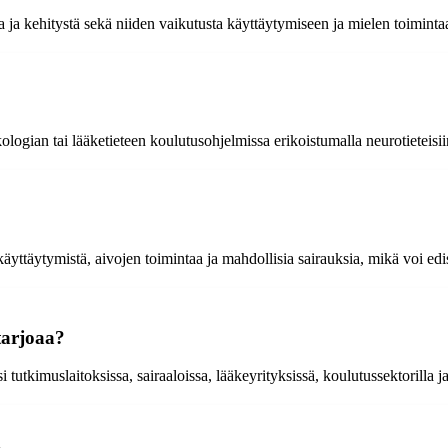
a ja kehitystä sekä niiden vaikutusta käyttäytymiseen ja mielen toiminta
ologian tai lääketieteen koulutusohjelmissa erikoistumalla neurotieteisii
äytymistä, aivojen toimintaa ja mahdollisia sairauksia, mikä voi edistä
tarjoaa?
 tutkimuslaitoksissa, sairaaloissa, lääkeyrityksissä, koulutussektorilla 