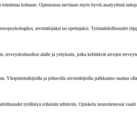
n toimintaa kohtaan. Opinnoissa tarvitaan myös hyviä analyyttisiä tait
, neuropsykologiksi, aivotutkijaksi tai opettajaksi. Työmahdollisuudet rii
, terveydenhuollon alalle ja yrityksiin, jotka kehittävät aivojen terveytee
a. Yliopistotutkijoilla ja johtavilla aivotutkijoilla palkkataso saattaa 
llisuudet työllistyä erilaisiin tehtäviin. Opiskelu neurotieteessä vaatii