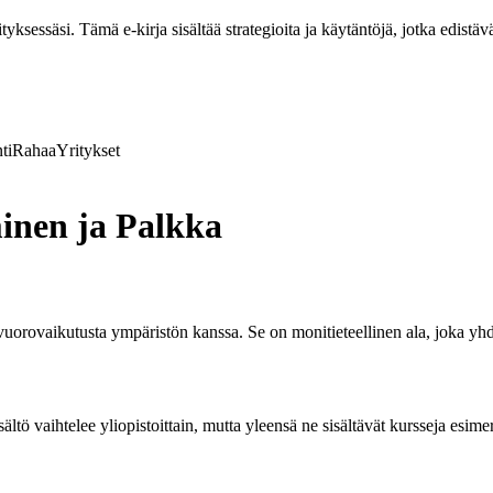
ksessäsi. Tämä e-kirja sisältää strategioita ja käytäntöjä, jotka edistävä
ti
Rahaa
Yritykset
minen ja Palkka
vuorovaikutusta ympäristön kanssa. Se on monitieteellinen ala, joka yhdi
ltö vaihtelee yliopistoittain, mutta yleensä ne sisältävät kursseja esime