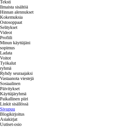
Teksti
Ilmaista sisältöä
Hinnan alennukset
Kokemuksia
Ostosoppaat
Selitykset
Videot
Profiili
Minun käyttäjäni
sopimus
Ladata
Voitot
Työkalut
ryhmä
Ryhdy seuraajaksi
Vastaanota viestejä
Sosiaalinen
Päivitykset
Käyttäjäryhmä
Paikallinen piiri
Linkit sisällössä
Sivupuu
Blogikirjoitus
Asiakirjat
Uutiset-osio