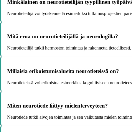
Minkälainen on neurotieteilijän tyypillinen työpäiv
Neurotieteilijä voi työskennellä esimerkiksi tutkimusprojektien parissa
Mitä eroa on neurotieteilijällä ja neurologilla?
Neurotieteilijä tutkii hermoston toimintaa ja rakennetta tieteellisest
Millaisia erikoistumisalueita neurotieteissä on?
Neurotieteissä voi erikoistua esimerkiksi kognitiiviseen neurotiet
Miten neurotiede liittyy mielenterveyteen?
Neurotiede tutkii aivojen toimintaa ja sen vaikutusta mielen toimint