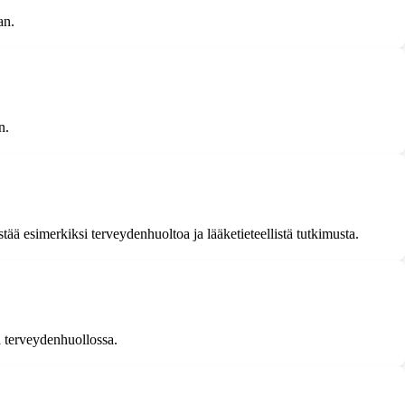
an.
n.
ä esimerkiksi terveydenhuoltoa ja lääketieteellistä tutkimusta.
ja terveydenhuollossa.