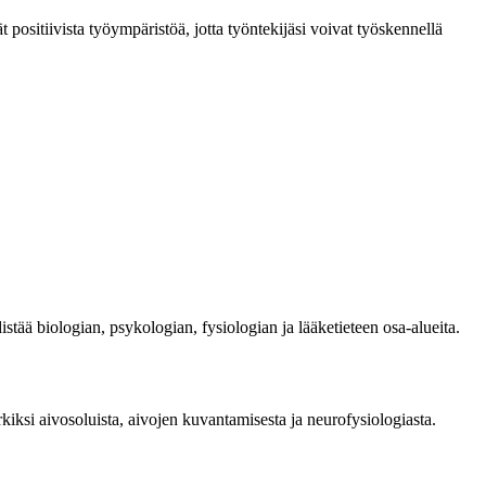
t positiivista työympäristöä, jotta työntekijäsi voivat työskennellä
stää biologian, psykologian, fysiologian ja lääketieteen osa-alueita.
rkiksi aivosoluista, aivojen kuvantamisesta ja neurofysiologiasta.