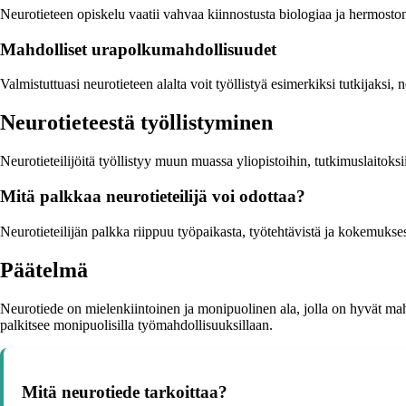
Neurotieteen opiskelu vaatii vahvaa kiinnostusta biologiaa ja hermosto
Mahdolliset urapolkumahdollisuudet
Valmistuttuasi neurotieteen alalta voit työllistyä esimerkiksi tutkijaksi
Neurotieteestä työllistyminen
Neurotieteilijöitä työllistyy muun muassa yliopistoihin, tutkimuslaitoksiin
Mitä palkkaa neurotieteilijä voi odottaa?
Neurotieteilijän palkka riippuu työpaikasta, työtehtävistä ja kokemuksest
Päätelmä
Neurotiede on mielenkiintoinen ja monipuolinen ala, jolla on hyvät mahdo
palkitsee monipuolisilla työmahdollisuuksillaan.
Mitä neurotiede tarkoittaa?