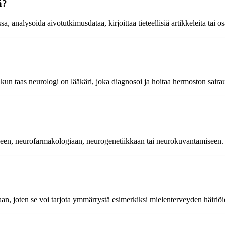
ä?
, analysoida aivotutkimusdataa, kirjoittaa tieteellisiä artikkeleita tai osa
i, kun taas neurologi on lääkäri, joka diagnosoi ja hoitaa hermoston saira
eeseen, neurofarmakologiaan, neurogenetiikkaan tai neurokuvantamiseen.
aan, joten se voi tarjota ymmärrystä esimerkiksi mielenterveyden häiriöid