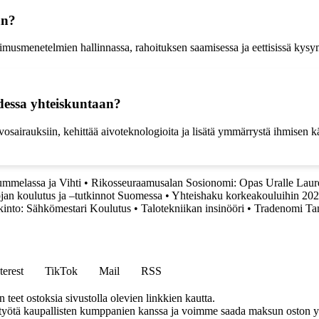
än?
tkimusmenetelmien hallinnassa, rahoituksen saamisessa ja eettisissä kys
udessa yhteiskuntaan?
osairauksiin, kehittää aivoteknologioita ja lisätä ymmärrystä ihmisen k
ummelassa ja Vihti
•
Rikosseuraamusalan Sosionomi: Opas Uralle Laur
jan koulutus ja –tutkinnot Suomessa
•
Yhteishaku korkeakouluihin 20
kinto: Sähkömestari Koulutus
•
Talotekniikan insinööri
•
Tradenomi Tam
terest
TikTok
Mail
RSS
eet ostoksia sivustolla olevien linkkien kautta.
styötä kaupallisten kumppanien kanssa ja voimme saada maksun oston yh