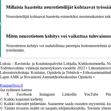
Millaisia haasteita neurotieteilijät kohtaavat työssä
Neurotieteilijät kohtaavat haasteita esimerkiksi monimutkaisten tu
Miten neurotieteen kehitys voi vaikuttaa tulevaisu
Neurotieteen kehitys voi mahdollistaa parempia hoitomenetelmiä aiv
työelämään.
Luksia – Ravintola- ja Koulutuspalvelut Lohjalla, Kirkkonummella, N
Todistusvalinta: vinkkejä menestykseen vuodelle 2023
•
Liikuntaneuvo
Laboratoriohoitaja: Koulutus, Opiskelu ja Tehtävät
•
Erikoisammattitut
Lapin AMK ja Rovaniemi Ammattikorkeakoulun Opiskelu
•
KaupanSivu.fi
Jaa sydämesi kanssa
X
Facebook
Instagram
LinkedIn
YouTube
Pin
© Kaikki kopiointi kielletty.
© Kaikki oikeudet pidätetään. Saatamme saada osuuden myynnistä, kun t
© Tämän sivuston sisältö on suojattu tekijänoikeudella. Teemme yhtei