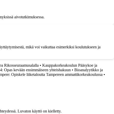
ymyksissä aivotutkimuksessa.
äyttäytymisestä, mikä voi vaikuttaa esimerkiksi koulutukseen ja
ea Rikosseuraamusalalla
•
Kauppakorkeakoulun Pääsykoe ja
24: Opas kevään ensimmäiseen yhteishakuun
•
Bioanalyytikko ja
pere: Opiskele liiketaloutta Tampereen ammattikorkeakoulussa
•
teydessä. Luvaton käyttö on kielletty.