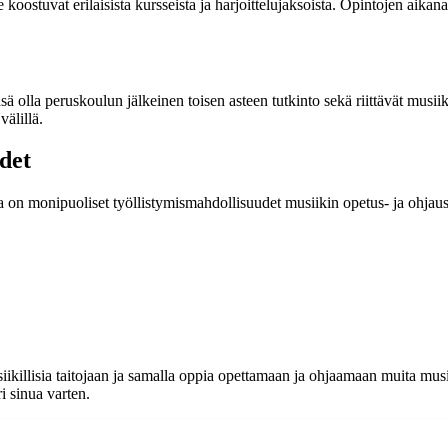
stuvat erilaisista kursseista ja harjoittelujaksoista. Opintojen aikana 
 olla peruskoulun jälkeinen toisen asteen tutkinto sekä riittävät musiik
välillä.
det
 on monipuoliset työllistymismahdollisuudet musiikin opetus- ja ohjaust
llisia taitojaan ja samalla oppia opettamaan ja ohjaamaan muita musiiki
i sinua varten.