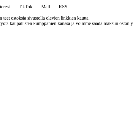
terest
TikTok
Mail
RSS
eet ostoksia sivustolla olevien linkkien kautta.
styötä kaupallisten kumppanien kanssa ja voimme saada maksun oston yh