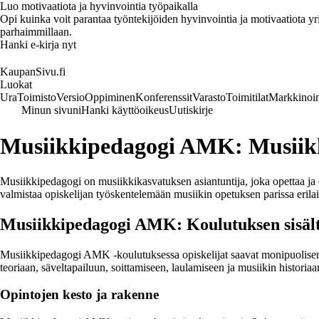
Luo motivaatiota ja hyvinvointia työpaikalla
Opi kuinka voit parantaa työntekijöiden hyvinvointia ja motivaatiota yrity
parhaimmillaan.
Hanki e-kirja nyt
KaupanSivu.fi
Luokat
Ura
Toimisto
Versio
Oppiminen
Konferenssit
Varasto
Toimitilat
Markkinoin
Minun sivuni
Hanki käyttöoikeus
Uutiskirje
Musiikkipedagogi AMK: Musiik
Musiikkipedagogi on musiikkikasvatuksen asiantuntija, joka opettaa 
valmistaa opiskelijan työskentelemään musiikin opetuksen parissa erilai
Musiikkipedagogi AMK: Koulutuksen sisäl
Musiikkipedagogi AMK -koulutuksessa opiskelijat saavat monipuolisen ja
teoriaan, säveltapailuun, soittamiseen, laulamiseen ja musiikin historia
Opintojen kesto ja rakenne