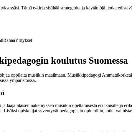
ksessäsi. Tämä e-kirja sisältää strategioita ja käytäntöjä, jotka edistävä
ti
Rahaa
Yritykset
kipedagogin koulutus Suomessa
ja ohjaa oppilaita musiikin maailmaan. Musiikkipedagogi Ammattikorke
sissa ympäristöissä.
tö
 laaja-alaisen näkemyksen musiikin opettamisesta eri-ikäisille ja eril
an. Lisäksi opiskelijat syventyvät pedagogisiin opintoihin, jotka valmist