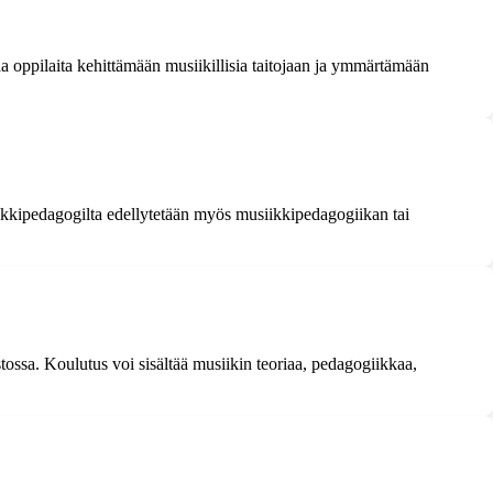
a oppilaita kehittämään musiikillisia taitojaan ja ymmärtämään
ikkipedagogilta edellytetään myös musiikkipedagogiikan tai
ossa. Koulutus voi sisältää musiikin teoriaa, pedagogiikkaa,