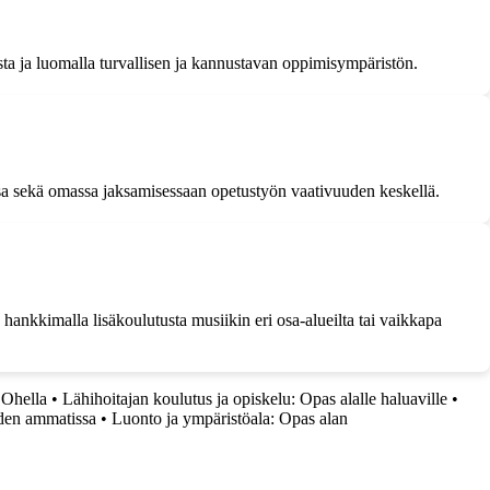
ista ja luomalla turvallisen ja kannustavan oppimisympäristön.
ssa sekä omassa jaksamisessaan opetustyön vaativuuden keskellä.
hankkimalla lisäkoulutusta musiikin eri osa-alueilta tai vaikkapa
 Ohella
•
Lähihoitajan koulutus ja opiskelu: Opas alalle haluaville
•
den ammatissa
•
Luonto ja ympäristöala: Opas alan