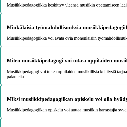
Musiikkipedagogiikka keskittyy yleensä musiikin opettamiseen laaje
Minkälaisia työmahdollisuuksia musiikkipedagogiik
Musiikkipedagogiikka voi avata ovia monenlaisiin työmahdollisuuksi
Miten musiikkipedagogi voi tukea oppilaiden musiiki
Musiikkipedagogi voi tukea oppilaiden musiikillista kehitystä tarj
palautetta.
Miksi musiikkipedagogiikan opiskelu voi olla hyödyl
Musiikkipedagogiikan opiskelu voi auttaa musiikin harrastajia syv