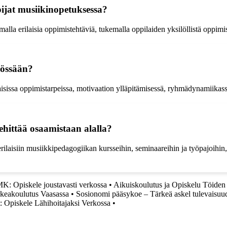
ijat musiikinopetuksessa?
malla erilaisia oppimistehtäviä, tukemalla oppilaiden yksilöllistä oppim
yössään?
laisissa oppimistarpeissa, motivaation ylläpitämisessä, ryhmädynamiika
ehittää osaamistaan alalla?
ilaisiin musiikkipedagogiikan kursseihin, seminaareihin ja työpajoihin, 
: Opiskele joustavasti verkossa
•
Aikuiskoulutus ja Opiskelu Töiden
keakoulutus Vaasassa
•
Sosionomi pääsykoe – Tärkeä askel tulevaisuu
: Opiskele Lähihoitajaksi Verkossa
•