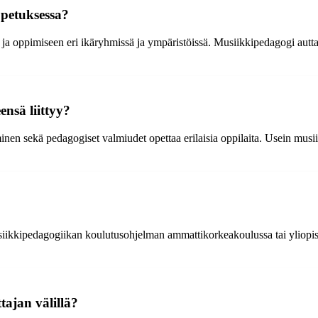
petuksessa?
ja oppimiseen eri ikäryhmissä ja ympäristöissä. Musiikkipedagogi autta
nsä liittyy?
en sekä pedagogiset valmiudet opettaa erilaisia oppilaita. Usein musi
iikkipedagogiikan koulutusohjelman ammattikorkeakoulussa tai yliopist
ajan välillä?