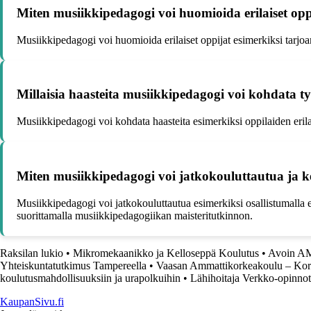
Miten musiikkipedagogi voi huomioida erilaiset opp
Musiikkipedagogi voi huomioida erilaiset oppijat esimerkiksi tarjoa
Millaisia haasteita musiikkipedagogi voi kohdata t
Musiikkipedagogi voi kohdata haasteita esimerkiksi oppilaiden eri
Miten musiikkipedagogi voi jatkokouluttautua ja k
Musiikkipedagogi voi jatkokouluttautua esimerkiksi osallistumalla er
suorittamalla musiikkipedagogiikan maisteritutkinnon.
Raksilan lukio
•
Mikromekaanikko ja Kelloseppä Koulutus
•
Avoin AMK
Yhteiskuntatutkimus Tampereella
•
Vaasan Ammattikorkeakoulu – Kor
koulutusmahdollisuuksiin ja urapolkuihin
•
Lähihoitaja Verkko-opinnot
KaupanSivu.fi