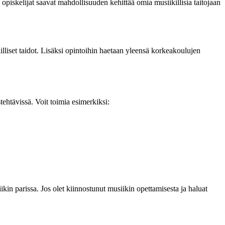
opiskelijat saavat mahdollisuuden kehittää omia musiikillisia taitojaan
illiset taidot. Lisäksi opintoihin haetaan yleensä korkeakoulujen
ehtävissä. Voit toimia esimerkiksi:
n parissa. Jos olet kiinnostunut musiikin opettamisesta ja haluat