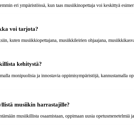
mmin eri ympäristöissä, kun taas musiikinopettaja voi keskittyä esimer
ka voi tarjota?
in, kuten musiikkiopettajana, musiikkileirien ohjaajana, musiikkikasvat
llista kehitystä?
oamalla monipuolisia ja innostavia oppimisympäristöjä, kannustamalla op
listä musiikin harrastajille?
entämään musiikillista osaamistaan, oppimaan uusia opetusmenetelmiä j