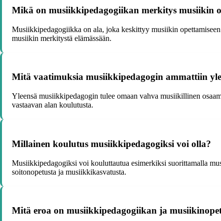
Mikä on musiikkipedagogiikan merkitys musiikin o
Musiikkipedagogiikka on ala, joka keskittyy musiikin opettamiseen 
musiikin merkitystä elämässään.
Mitä vaatimuksia musiikkipedagogin ammattiin ylee
Yleensä musiikkipedagogin tulee omaan vahva musiikillinen osaamin
vastaavan alan koulutusta.
Millainen koulutus musiikkipedagogiksi voi olla?
Musiikkipedagogiksi voi kouluttautua esimerkiksi suorittamalla mus
soitonopetusta ja musiikkikasvatusta.
Mitä eroa on musiikkipedagogiikan ja musiikinopett