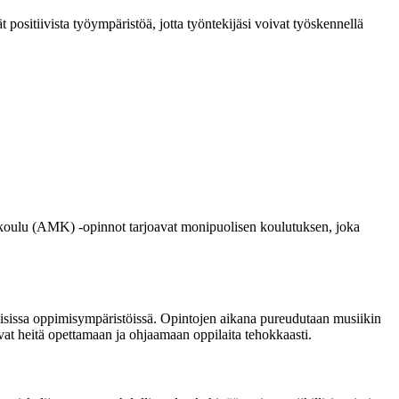
t positiivista työympäristöä, jotta työntekijäsi voivat työskennellä
akoulu (AMK) -opinnot tarjoavat monipuolisen koulutuksen, joka
aisissa oppimisympäristöissä. Opintojen aikana pureudutaan musiikin
avat heitä opettamaan ja ohjaamaan oppilaita tehokkaasti.