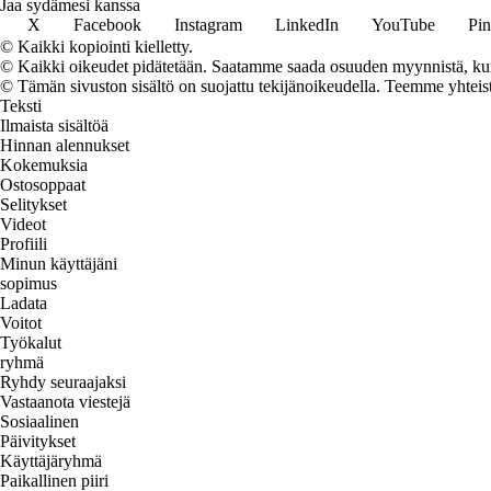
Jaa sydämesi kanssa
X
Facebook
Instagram
LinkedIn
YouTube
Pin
© Kaikki kopiointi kielletty.
© Kaikki oikeudet pidätetään. Saatamme saada osuuden myynnistä, kun t
© Tämän sivuston sisältö on suojattu tekijänoikeudella. Teemme yhtei
Teksti
Ilmaista sisältöä
Hinnan alennukset
Kokemuksia
Ostosoppaat
Selitykset
Videot
Profiili
Minun käyttäjäni
sopimus
Ladata
Voitot
Työkalut
ryhmä
Ryhdy seuraajaksi
Vastaanota viestejä
Sosiaalinen
Päivitykset
Käyttäjäryhmä
Paikallinen piiri