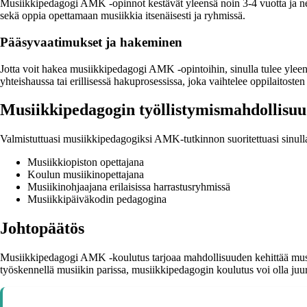
Musiikkipedagogi AMK -opinnot kestävät yleensä noin 3-4 vuotta ja ne koo
sekä oppia opettamaan musiikkia itsenäisesti ja ryhmissä.
Pääsyvaatimukset ja hakeminen
Jotta voit hakea musiikkipedagogi AMK -opintoihin, sinulla tulee yleensä
yhteishaussa tai erillisessä hakuprosessissa, joka vaihtelee oppilaitosten 
Musiikkipedagogin työllistymismahdollisuu
Valmistuttuasi musiikkipedagogiksi AMK-tutkinnon suoritettuasi sinulla
Musiikkiopiston opettajana
Koulun musiikinopettajana
Musiikinohjaajana erilaisissa harrastusryhmissä
Musiikkipäiväkodin pedagogina
Johtopäätös
Musiikkipedagogi AMK -koulutus tarjoaa mahdollisuuden kehittää musiiki
työskennellä musiikin parissa, musiikkipedagogin koulutus voi olla juur