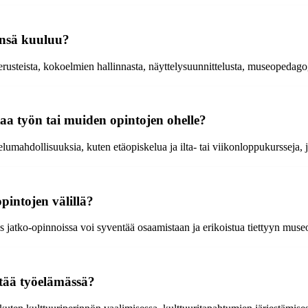
ensä kuuluu?
steista, kokoelmien hallinnasta, näyttelysuunnittelusta, museopedagogi
taa työn tai muiden opintojen ohelle?
elumahdollisuuksia, kuten etäopiskelua ja ilta- tai viikonloppukursseja,
pintojen välillä?
 jatko-opinnoissa voi syventää osaamistaan ja erikoistua tiettyyn muse
tää työelämässä?