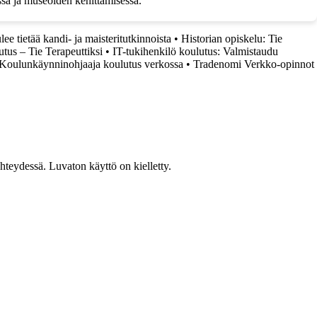
ssä ja museoiden kehittämisessä.
lee tietää kandi- ja maisteritutkinnoista
•
Historian opiskelu: Tie
tus – Tie Terapeuttiksi
•
IT-tukihenkilö koulutus: Valmistaudu
| Koulunkäynninohjaaja koulutus verkossa
•
Tradenomi Verkko-opinnot
teydessä. Luvaton käyttö on kielletty.