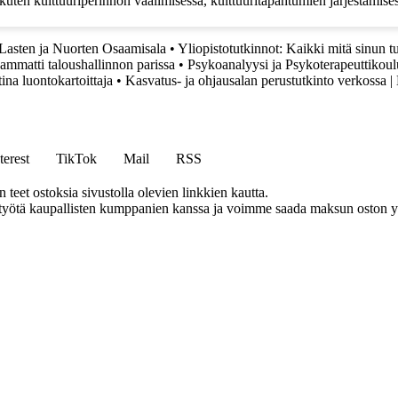
 kuten kulttuuriperinnön vaalimisessa, kulttuuritapahtumien järjestämise
 Lasten ja Nuorten Osaamisala
•
Yliopistotutkinnot: Kaikki mitä sinun tu
mmatti taloushallinnon parissa
•
Psykoanalyysi ja Psykoterapeuttikoulu
ina luontokartoittaja
•
Kasvatus- ja ohjausalan perustutkinto verkossa 
terest
TikTok
Mail
RSS
eet ostoksia sivustolla olevien linkkien kautta.
styötä kaupallisten kumppanien kanssa ja voimme saada maksun oston yh