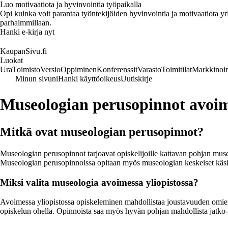
Luo motivaatiota ja hyvinvointia työpaikalla
Opi kuinka voit parantaa työntekijöiden hyvinvointia ja motivaatiota yrity
parhaimmillaan.
Hanki e-kirja nyt
KaupanSivu.fi
Luokat
Ura
Toimisto
Versio
Oppiminen
Konferenssit
Varasto
Toimitilat
Markkinoin
Minun sivuni
Hanki käyttöoikeus
Uutiskirje
Museologian perusopinnot avoime
Mitkä ovat museologian perusopinnot?
Museologian perusopinnot tarjoavat opiskelijoille kattavan pohjan mu
Museologian perusopinnoissa opitaan myös museologian keskeiset käsitte
Miksi valita museologia avoimessa yliopistossa?
Avoimessa yliopistossa opiskeleminen mahdollistaa joustavuuden omie
opiskelun ohella. Opinnoista saa myös hyvän pohjan mahdollista jatko-