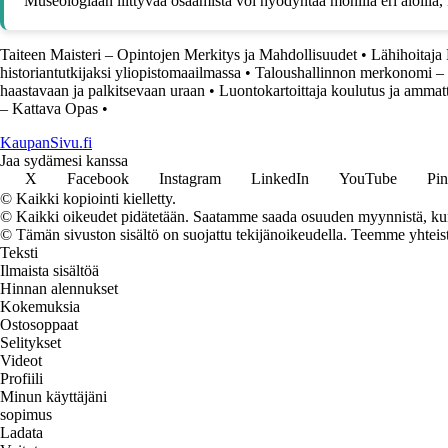
Museologiaan liittyvää osaamista voi hyödyntää monilla eri aloilla,
Taiteen Maisteri – Opintojen Merkitys ja Mahdollisuudet
•
Lähihoitaja
historiantutkijaksi yliopistomaailmassa
•
Taloushallinnon merkonomi – a
haastavaan ja palkitsevaan uraan
•
Luontokartoittaja koulutus ja ammatt
– Kattava Opas
•
KaupanSivu.fi
Jaa sydämesi kanssa
X
Facebook
Instagram
LinkedIn
YouTube
Pin
© Kaikki kopiointi kielletty.
© Kaikki oikeudet pidätetään. Saatamme saada osuuden myynnistä, kun t
© Tämän sivuston sisältö on suojattu tekijänoikeudella. Teemme yhtei
Teksti
Ilmaista sisältöä
Hinnan alennukset
Kokemuksia
Ostosoppaat
Selitykset
Videot
Profiili
Minun käyttäjäni
sopimus
Ladata