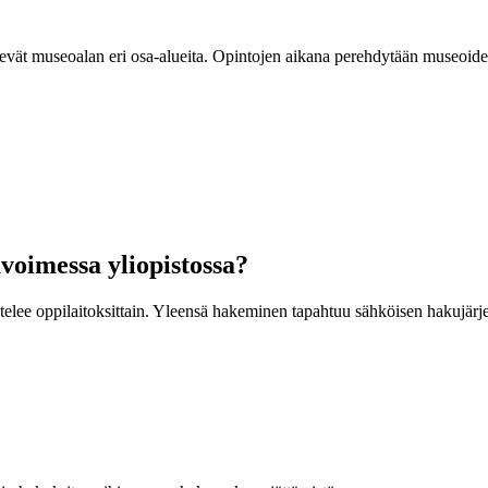
elevät museoalan eri osa-alueita. Opintojen aikana perehdytään museoide
voimessa yliopistossa?
ee oppilaitoksittain. Yleensä hakeminen tapahtuu sähköisen hakujärjeste