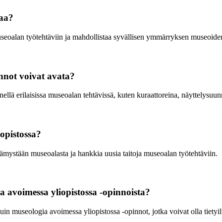
taa?
eoalan työtehtäviin ja mahdollistaa syvällisen ymmärryksen museoiden
nnot voivat avata?
llä erilaisissa museoalan tehtävissä, kuten kuraattoreina, näyttelysuun
opistossa?
ämystään museoalasta ja hankkia uusia taitoja museoalan työtehtäviin.
 avoimessa yliopistossa -opinnoista?
 museologia avoimessa yliopistossa -opinnot, jotka voivat olla tietyilt