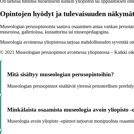
On tärkeää tutustua huolellisesti kunkin yliopiston tai oppilaitoksen o
Opintojen hyödyt ja tulevaisuuden näkymä
Museologian perusopinnoista saatava osaaminen antaa vankan perustan m
museoissa, gallerioissa, kuraattorina tai museopedagogina.
Museologia avoimessa yliopistossa tarjoaa mahdollisuuden syventää oma
© 2021 Museologian perusopinnot avoimessa yliopistossa – Kaikki oik
Mitä sisältyy museologian perusopintoihin?
Museologian perusopinnot sisältävät yleensä perusteellisen perehd
Minkälaista osaamista museologia avoin yliopisto -
Museologia avoin yliopisto -opinnot tarjoavat monipuolista osaamis