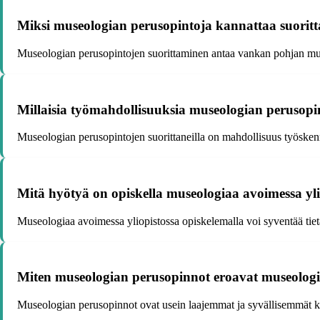
Miksi museologian perusopintoja kannattaa suorit
Museologian perusopintojen suorittaminen antaa vankan pohjan mus
Millaisia työmahdollisuuksia museologian perusopi
Museologian perusopintojen suorittaneilla on mahdollisuus työskenne
Mitä hyötyä on opiskella museologiaa avoimessa yli
Museologiaa avoimessa yliopistossa opiskelemalla voi syventää tiet
Miten museologian perusopinnot eroavat museologia
Museologian perusopinnot ovat usein laajemmat ja syvällisemmät kuin