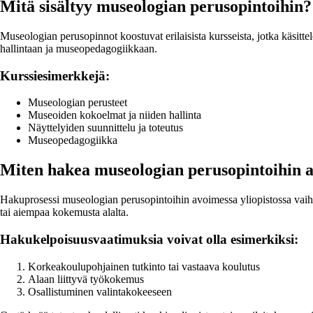
Mitä sisältyy museologian perusopintoihin?
Museologian perusopinnot koostuvat erilaisista kursseista, jotka käsitt
hallintaan ja museopedagogiikkaan.
Kurssiesimerkkejä:
Museologian perusteet
Museoiden kokoelmat ja niiden hallinta
Näyttelyiden suunnittelu ja toteutus
Museopedagogiikka
Miten hakea museologian perusopintoihin a
Hakuprosessi museologian perusopintoihin avoimessa yliopistossa vaihtel
tai aiempaa kokemusta alalta.
Hakukelpoisuusvaatimuksia voivat olla esimerkiksi:
Korkeakoulupohjainen tutkinto tai vastaava koulutus
Alaan liittyvä työkokemus
Osallistuminen valintakokeeseen