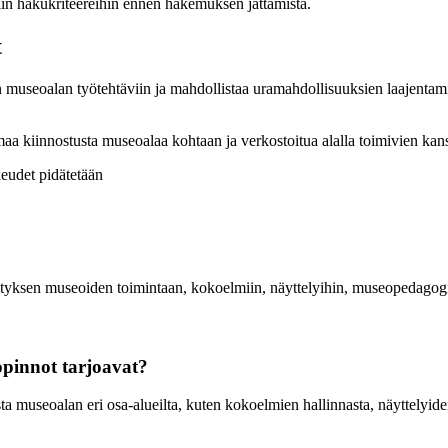
miin hakukriteereihin ennen hakemuksen jättämistä.
t
useoalan työtehtäviin ja mahdollistaa uramahdollisuuksien laajentamise
a kiinnostusta museoalaa kohtaan ja verkostoitua alalla toimivien kan
eudet pidätetään
ytyksen museoiden toimintaan, kokoelmiin, näyttelyihin, museopedagogi
opinnot tarjoavat?
ta museoalan eri osa-alueilta, kuten kokoelmien hallinnasta, näyttelyi