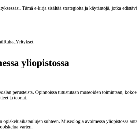
ksessäsi. Tämä e-kirja sisältää strategioita ja käytäntöjä, jotka edistävä
ti
Rahaa
Yritykset
ssa yliopistossa
seoalan perusteista. Opinnoissa tutustutaan museoiden toimintaan, kok
et ja teoriat.
n opiskeluaikataulujen suhteen. Museologia avoimessa yliopistossa an
opiskelua varten.