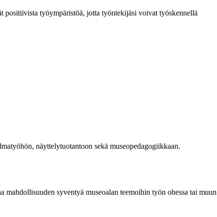
t positiivista työympäristöä, jotta työntekijäsi voivat työskennellä
oelmatyöhön, näyttelytuotantoon sekä museopedagogiikkaan.
taa mahdollisuuden syventyä museoalan teemoihin työn ohessa tai muun