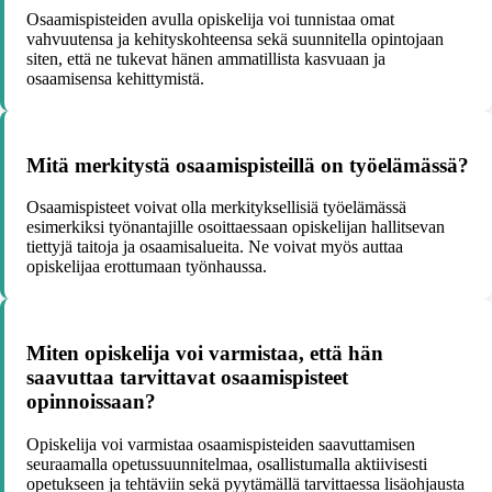
Osaamispisteiden avulla opiskelija voi tunnistaa omat
vahvuutensa ja kehityskohteensa sekä suunnitella opintojaan
siten, että ne tukevat hänen ammatillista kasvuaan ja
osaamisensa kehittymistä.
Mitä merkitystä osaamispisteillä on työelämässä?
Osaamispisteet voivat olla merkityksellisiä työelämässä
esimerkiksi työnantajille osoittaessaan opiskelijan hallitsevan
tiettyjä taitoja ja osaamisalueita. Ne voivat myös auttaa
opiskelijaa erottumaan työnhaussa.
Miten opiskelija voi varmistaa, että hän
saavuttaa tarvittavat osaamispisteet
opinnoissaan?
Opiskelija voi varmistaa osaamispisteiden saavuttamisen
seuraamalla opetussuunnitelmaa, osallistumalla aktiivisesti
opetukseen ja tehtäviin sekä pyytämällä tarvittaessa lisäohjausta