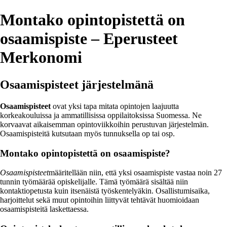
Montako opintopistettä on
osaamispiste – Eperusteet
Merkonomi
Osaamispisteet järjestelmänä
Osaamispisteet
ovat yksi tapa mitata opintojen laajuutta
korkeakouluissa ja ammatillisissa oppilaitoksissa Suomessa. Ne
korvaavat aikaisemman opintoviikkoihin perustuvan järjestelmän.
Osaamispisteitä kutsutaan myös tunnuksella op tai osp.
Montako opintopistettä on osaamispiste?
Osaamispisteet
määritellään niin, että yksi osaamispiste vastaa noin 27
tunnin työmäärää opiskelijalle. Tämä työmäärä sisältää niin
kontaktiopetusta kuin itsenäistä työskentelyäkin. Osallistumisaika,
harjoittelut sekä muut opintoihin liittyvät tehtävät huomioidaan
osaamispisteitä laskettaessa.