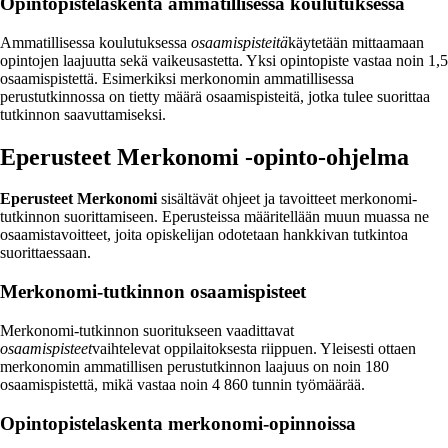
Opintopistelaskenta ammatillisessa koulutuksessa
Ammatillisessa koulutuksessa
osaamispisteitä
käytetään mittaamaan
opintojen laajuutta sekä vaikeusastetta. Yksi opintopiste vastaa noin 1,5
osaamispistettä. Esimerkiksi merkonomin ammatillisessa
perustutkinnossa on tietty määrä osaamispisteitä, jotka tulee suorittaa
tutkinnon saavuttamiseksi.
Eperusteet Merkonomi -opinto-ohjelma
Eperusteet Merkonomi
sisältävät ohjeet ja tavoitteet merkonomi-
tutkinnon suorittamiseen. Eperusteissa määritellään muun muassa ne
osaamistavoitteet, joita opiskelijan odotetaan hankkivan tutkintoa
suorittaessaan.
Merkonomi-tutkinnon osaamispisteet
Merkonomi-tutkinnon suoritukseen vaadittavat
osaamispisteet
vaihtelevat oppilaitoksesta riippuen. Yleisesti ottaen
merkonomin ammatillisen perustutkinnon laajuus on noin 180
osaamispistettä, mikä vastaa noin 4 860 tunnin työmäärää.
Opintopistelaskenta merkonomi-opinnoissa