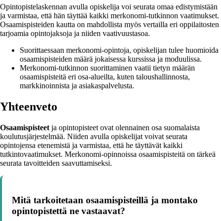
Opintopistelaskennan avulla opiskelija voi seurata omaa edistymistään
ja varmistaa, että hän täyttää kaikki merkonomi-tutkinnon vaatimukset.
Osaamispisteiden kautta on mahdollista myös vertailla eri oppilaitosten
tarjoamia opintojaksoja ja niiden vaativuustasoa.
Suorittaessaan merkonomi-opintoja, opiskelijan tulee huomioida
osaamispisteiden määrä jokaisessa kurssissa ja moduulissa.
Merkonomi-tutkinnon suorittaminen vaatii tietyn määrän
osaamispisteitä eri osa-alueilta, kuten taloushallinnosta,
markkinoinnista ja asiakaspalvelusta.
Yhteenveto
Osaamispisteet
ja opintopisteet ovat olennainen osa suomalaista
koulutusjärjestelmää. Niiden avulla opiskelijat voivat seurata
opintojensa etenemistä ja varmistaa, että he täyttävät kaikki
tutkintovaatimukset. Merkonomi-opinnoissa osaamispisteitä on tärkeä
seurata tavoitteiden saavuttamiseksi.
Mitä tarkoitetaan osaamispisteillä ja montako
opintopistettä ne vastaavat?