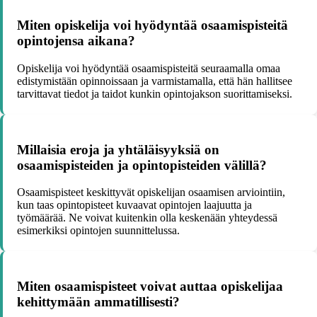
Miten opiskelija voi hyödyntää osaamispisteitä
opintojensa aikana?
Opiskelija voi hyödyntää osaamispisteitä seuraamalla omaa
edistymistään opinnoissaan ja varmistamalla, että hän hallitsee
tarvittavat tiedot ja taidot kunkin opintojakson suorittamiseksi.
Millaisia eroja ja yhtäläisyyksiä on
osaamispisteiden ja opintopisteiden välillä?
Osaamispisteet keskittyvät opiskelijan osaamisen arviointiin,
kun taas opintopisteet kuvaavat opintojen laajuutta ja
työmäärää. Ne voivat kuitenkin olla keskenään yhteydessä
esimerkiksi opintojen suunnittelussa.
Miten osaamispisteet voivat auttaa opiskelijaa
kehittymään ammatillisesti?