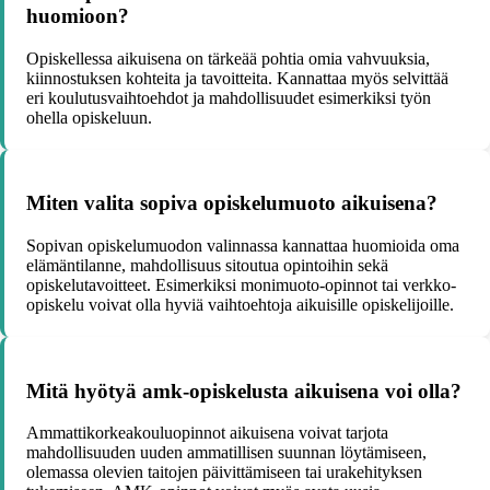
huomioon?
Opiskellessa aikuisena on tärkeää pohtia omia vahvuuksia,
kiinnostuksen kohteita ja tavoitteita. Kannattaa myös selvittää
eri koulutusvaihtoehdot ja mahdollisuudet esimerkiksi työn
ohella opiskeluun.
Miten valita sopiva opiskelumuoto aikuisena?
Sopivan opiskelumuodon valinnassa kannattaa huomioida oma
elämäntilanne, mahdollisuus sitoutua opintoihin sekä
opiskelutavoitteet. Esimerkiksi monimuoto-opinnot tai verkko-
opiskelu voivat olla hyviä vaihtoehtoja aikuisille opiskelijoille.
Mitä hyötyä amk-opiskelusta aikuisena voi olla?
Ammattikorkeakouluopinnot aikuisena voivat tarjota
mahdollisuuden uuden ammatillisen suunnan löytämiseen,
olemassa olevien taitojen päivittämiseen tai urakehityksen