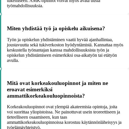
tukemiseen. AMK-opinnot voivat myös avata uusia
työmahdollisuuksia.
Miten yhdistää työ ja opiskelu aikuisena?
Työn ja opiskelun yhdistäminen vaatii hyvää ajanhallintaa,
joustavuutta sekä tukiverkoston hyödyntämistä. Kannattaa myös
keskustella työnantajan kanssa mahdollisuuksista työn ja
opiskelun yhdistämiseen esimerkiksi osa-aikatyön tai etätyön
avulla.
Mitä ovat korkeakouluopinnot ja miten ne
eroavat esimerkiksi
ammattikorkeakouluopinnoista?
Korkeakouluopinnot ovat ylempiä akateemisia opintoja, joita
voi suorittaa yliopistoissa. Ne painottuvat usein teoreettiseen ja
tieteelliseen osaamiseen, kun taas
ammattikorkeakouluopinnoissa korostuu käytännönläheisyys ja
työelämäyhteistyö.