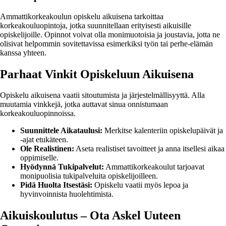
Ammattikorkeakoulun opiskelu aikuisena tarkoittaa
korkeakouluopintoja, jotka suunnitellaan erityisesti aikuisille
opiskelijoille. Opinnot voivat olla monimuotoisia ja joustavia, jotta ne
olisivat helpommin sovitettavissa esimerkiksi työn tai perhe-elämän
kanssa yhteen.
Parhaat Vinkit Opiskeluun Aikuisena
Opiskelu aikuisena vaatii sitoutumista ja järjestelmällisyyttä. Alla
muutamia vinkkejä, jotka auttavat sinua onnistumaan
korkeakouluopinnoissa.
Suunnittele Aikataulusi:
Merkitse kalenteriin opiskelupäivät ja
-ajat etukäteen.
Ole Realistinen:
Aseta realistiset tavoitteet ja anna itsellesi aikaa
oppimiselle.
Hyödynnä Tukipalvelut:
Ammattikorkeakoulut tarjoavat
monipuolisia tukipalveluita opiskelijoilleen.
Pidä Huolta Itsestäsi:
Opiskelu vaatii myös lepoa ja
hyvinvoinnista huolehtimista.
Aikuiskoulutus – Ota Askel Uuteen