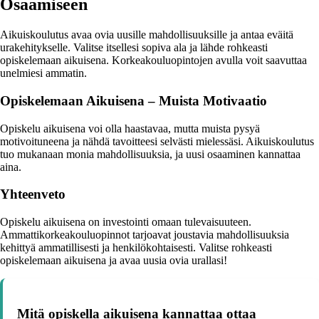
Osaamiseen
Aikuiskoulutus avaa ovia uusille mahdollisuuksille ja antaa eväitä
urakehitykselle. Valitse itsellesi sopiva ala ja lähde rohkeasti
opiskelemaan aikuisena. Korkeakouluopintojen avulla voit saavuttaa
unelmiesi ammatin.
Opiskelemaan Aikuisena – Muista Motivaatio
Opiskelu aikuisena voi olla haastavaa, mutta muista pysyä
motivoituneena ja nähdä tavoitteesi selvästi mielessäsi. Aikuiskoulutus
tuo mukanaan monia mahdollisuuksia, ja uusi osaaminen kannattaa
aina.
Yhteenveto
Opiskelu aikuisena on investointi omaan tulevaisuuteen.
Ammattikorkeakouluopinnot tarjoavat joustavia mahdollisuuksia
kehittyä ammatillisesti ja henkilökohtaisesti. Valitse rohkeasti
opiskelemaan aikuisena ja avaa uusia ovia urallasi!
Mitä opiskella aikuisena kannattaa ottaa