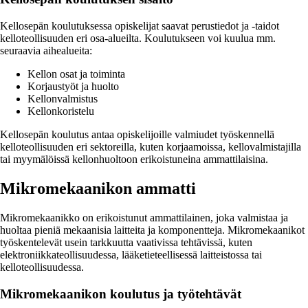
Kellosepän koulutuksessa opiskelijat saavat perustiedot ja -taidot
kelloteollisuuden eri osa-alueilta. Koulutukseen voi kuulua mm.
seuraavia aihealueita:
Kellon osat ja toiminta
Korjaustyöt ja huolto
Kellonvalmistus
Kellonkoristelu
Kellosepän koulutus antaa opiskelijoille valmiudet työskennellä
kelloteollisuuden eri sektoreilla, kuten korjaamoissa, kellovalmistajilla
tai myymälöissä kellonhuoltoon erikoistuneina ammattilaisina.
Mikromekaanikon ammatti
Mikromekaanikko on erikoistunut ammattilainen, joka valmistaa ja
huoltaa pieniä mekaanisia laitteita ja komponentteja. Mikromekaanikot
työskentelevät usein tarkkuutta vaativissa tehtävissä, kuten
elektroniikkateollisuudessa, lääketieteellisessä laitteistossa tai
kelloteollisuudessa.
Mikromekaanikon koulutus ja työtehtävät