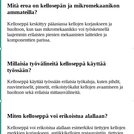
Mitä eroa on kellosepän ja mikromekaanikon
ammateilla?
Kelloseppä keskittyy pääasiassa kellojen korjaukseen ja
huoltoon, kun taas mikromekaanikko voi työskennellä
laajemmin erilaisten pienien mekaanisten laitteiden ja
komponenttien parissa.
Millaisia työvälineitä kelloseppä käyttää
työssään?
Kelloseppä käyttää työssään erilaisia työkaluja, kuten pihdit,
ruuvimeisselit, pinsetit, erikoistyökalut kellojen avaamiseen ja
huoltoon sekä erilaisia mittausvälineitä.
Miten kelloseppä voi erikoistua alallaan?
Kelloseppä voi erikoistua alallaan esimerkiksi tiettyjen kellojen
merkkien korjaukseen, antiikkikellojen restaurointiin, tiettyjen