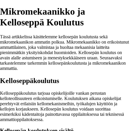
Mikromekaanikko ja
Kelloseppä Koulutus
Tässä artikkelissa käsittelemme kellosepän koulutusta sekä
mikromekaanikon ammatin polkua. Mikromekaanikko on erikoistunut
ammattilainen, joka valmistaa ja huoltaa mekaanisia laitteita
pienimmätkin yksityiskohdat huomioiden. Kellosepän koulutus on
avain alalle astumiseen ja menestyksekkääseen uraan. Seuraavaksi
tarkastelemme tarkemmin kellosepänkoulutusta ja mikromekaanikon
ammattia.
Kelloseppäkoulutus
Kelloseppäkoulutus tarjoaa opiskelijoille vankan perustan
kelloteollisuuteen erikoistumiselle. Koulutuksen aikana opiskelijat
perehtyvät erilaisiin kellomekanismeihin, työkalujen käyttöön ja
kellojen korjaukseen. Kellosepän koulutus voidaan suorittaa
esimerkiksi kädentaitoja painottavassa oppilaitoksessa tai teknisessä
ammattioppilaitoksessa.
Kellosepän koulutuksen sisältö