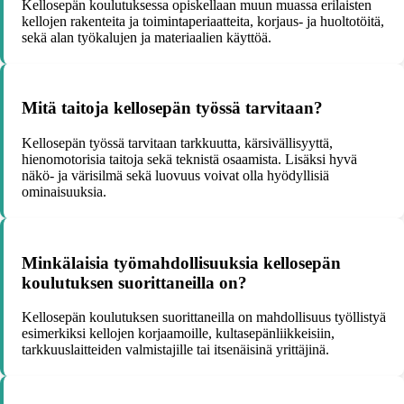
Kellosepän koulutuksessa opiskellaan muun muassa erilaisten
kellojen rakenteita ja toimintaperiaatteita, korjaus- ja huoltotöitä,
sekä alan työkalujen ja materiaalien käyttöä.
Mitä taitoja kellosepän työssä tarvitaan?
Kellosepän työssä tarvitaan tarkkuutta, kärsivällisyyttä,
hienomotorisia taitoja sekä teknistä osaamista. Lisäksi hyvä
näkö- ja värisilmä sekä luovuus voivat olla hyödyllisiä
ominaisuuksia.
Minkälaisia työmahdollisuuksia kellosepän
koulutuksen suorittaneilla on?
Kellosepän koulutuksen suorittaneilla on mahdollisuus työllistyä
esimerkiksi kellojen korjaamoille, kultasepänliikkeisiin,
tarkkuuslaitteiden valmistajille tai itsenäisinä yrittäjinä.