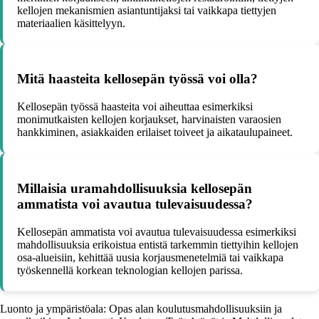
kellojen mekanismien asiantuntijaksi tai vaikkapa tiettyjen
materiaalien käsittelyyn.
Mitä haasteita kellosepän työssä voi olla?
Kellosepän työssä haasteita voi aiheuttaa esimerkiksi
monimutkaisten kellojen korjaukset, harvinaisten varaosien
hankkiminen, asiakkaiden erilaiset toiveet ja aikataulupaineet.
Millaisia uramahdollisuuksia kellosepän
ammatista voi avautua tulevaisuudessa?
Kellosepän ammatista voi avautua tulevaisuudessa esimerkiksi
mahdollisuuksia erikoistua entistä tarkemmin tiettyihin kellojen
osa-alueisiin, kehittää uusia korjausmenetelmiä tai vaikkapa
työskennellä korkean teknologian kellojen parissa.
Luonto ja ympäristöala: Opas alan koulutusmahdollisuuksiin ja