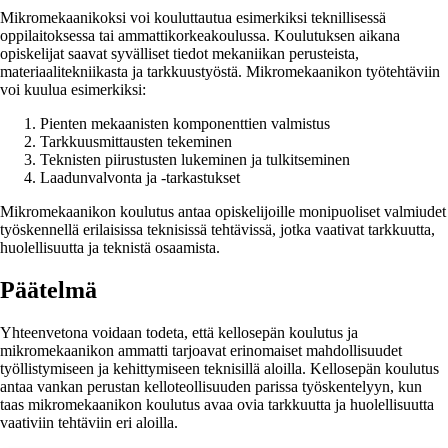
Mikromekaanikoksi voi kouluttautua esimerkiksi teknillisessä
oppilaitoksessa tai ammattikorkeakoulussa. Koulutuksen aikana
opiskelijat saavat syvälliset tiedot mekaniikan perusteista,
materiaalitekniikasta ja tarkkuustyöstä. Mikromekaanikon työtehtäviin
voi kuulua esimerkiksi:
Pienten mekaanisten komponenttien valmistus
Tarkkuusmittausten tekeminen
Teknisten piirustusten lukeminen ja tulkitseminen
Laadunvalvonta ja -tarkastukset
Mikromekaanikon koulutus antaa opiskelijoille monipuoliset valmiudet
työskennellä erilaisissa teknisissä tehtävissä, jotka vaativat tarkkuutta,
huolellisuutta ja teknistä osaamista.
Päätelmä
Yhteenvetona voidaan todeta, että kellosepän koulutus ja
mikromekaanikon ammatti tarjoavat erinomaiset mahdollisuudet
työllistymiseen ja kehittymiseen teknisillä aloilla. Kellosepän koulutus
antaa vankan perustan kelloteollisuuden parissa työskentelyyn, kun
taas mikromekaanikon koulutus avaa ovia tarkkuutta ja huolellisuutta
vaativiin tehtäviin eri aloilla.