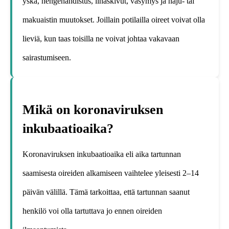
yskä, hengenahdistus, lihaskivut, väsymys ja haju- tai
makuaistin muutokset. Joillain potilailla oireet voivat olla
lieviä, kun taas toisilla ne voivat johtaa vakavaan
sairastumiseen.
Mikä on koronaviruksen
inkubaatioaika?
Koronaviruksen inkubaatioaika eli aika tartunnan
saamisesta oireiden alkamiseen vaihtelee yleisesti 2–14
päivän välillä. Tämä tarkoittaa, että tartunnan saanut
henkilö voi olla tartuttava jo ennen oireiden