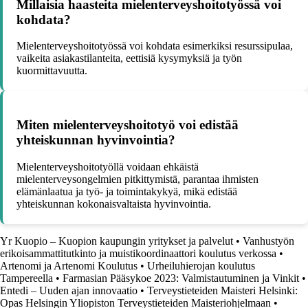
Millaisia haasteita mielenterveyshoitotyössä voi
kohdata?
Mielenterveyshoitotyössä voi kohdata esimerkiksi resurssipulaa,
vaikeita asiakastilanteita, eettisiä kysymyksiä ja työn
kuormittavuutta.
Miten mielenterveyshoitotyö voi edistää
yhteiskunnan hyvinvointia?
Mielenterveyshoitotyöllä voidaan ehkäistä
mielenterveysongelmien pitkittymistä, parantaa ihmisten
elämänlaatua ja työ- ja toimintakykyä, mikä edistää
yhteiskunnan kokonaisvaltaista hyvinvointia.
Yr Kuopio – Kuopion kaupungin yritykset ja palvelut
•
Vanhustyön
erikoisammattitutkinto ja muistikoordinaattori koulutus verkossa
•
Artenomi ja Artenomi Koulutus
•
Urheiluhierojan koulutus
Tampereella
•
Farmasian Pääsykoe 2023: Valmistautuminen ja Vinkit
•
Entedi – Uuden ajan innovaatio
•
Terveystieteiden Maisteri Helsinki:
Opas Helsingin Yliopiston Terveystieteiden Maisteriohjelmaan
•