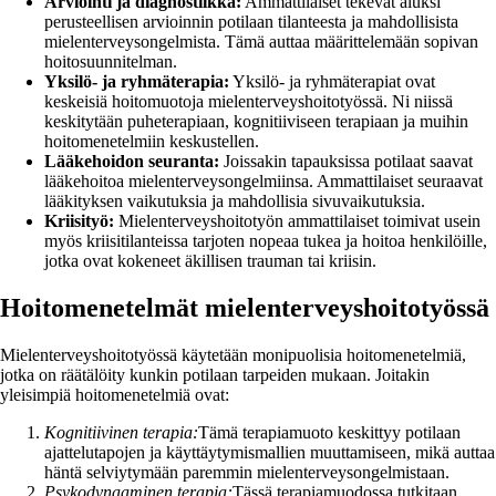
Arviointi ja diagnostiikka:
Ammattilaiset tekevät aluksi
perusteellisen arvioinnin potilaan tilanteesta ja mahdollisista
mielenterveysongelmista. Tämä auttaa määrittelemään sopivan
hoitosuunnitelman.
Yksilö- ja ryhmäterapia:
Yksilö- ja ryhmäterapiat ovat
keskeisiä hoitomuotoja mielenterveyshoitotyössä. Ni niissä
keskitytään puheterapiaan, kognitiiviseen terapiaan ja muihin
hoitomenetelmiin keskustellen.
Lääkehoidon seuranta:
Joissakin tapauksissa potilaat saavat
lääkehoitoa mielenterveysongelmiinsa. Ammattilaiset seuraavat
lääkityksen vaikutuksia ja mahdollisia sivuvaikutuksia.
Kriisityö:
Mielenterveyshoitotyön ammattilaiset toimivat usein
myös kriisitilanteissa tarjoten nopeaa tukea ja hoitoa henkilöille,
jotka ovat kokeneet äkillisen trauman tai kriisin.
Hoitomenetelmät mielenterveyshoitotyössä
Mielenterveyshoitotyössä käytetään monipuolisia hoitomenetelmiä,
jotka on räätälöity kunkin potilaan tarpeiden mukaan. Joitakin
yleisimpiä hoitomenetelmiä ovat:
Kognitiivinen terapia:
Tämä terapiamuoto keskittyy potilaan
ajattelutapojen ja käyttäytymismallien muuttamiseen, mikä auttaa
häntä selviytymään paremmin mielenterveysongelmistaan.
Psykodynaaminen terapia:
Tässä terapiamuodossa tutkitaan