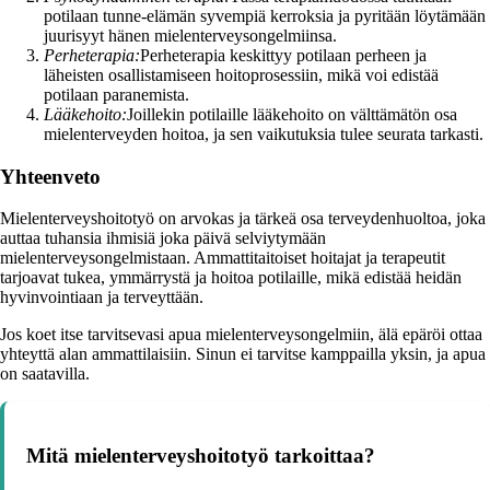
potilaan tunne-elämän syvempiä kerroksia ja pyritään löytämään
juurisyyt hänen mielenterveysongelmiinsa.
Perheterapia:
Perheterapia keskittyy potilaan perheen ja
läheisten osallistamiseen hoitoprosessiin, mikä voi edistää
potilaan paranemista.
Lääkehoito:
Joillekin potilaille lääkehoito on välttämätön osa
mielenterveyden hoitoa, ja sen vaikutuksia tulee seurata tarkasti.
Yhteenveto
Mielenterveyshoitotyö on arvokas ja tärkeä osa terveydenhuoltoa, joka
auttaa tuhansia ihmisiä joka päivä selviytymään
mielenterveysongelmistaan. Ammattitaitoiset hoitajat ja terapeutit
tarjoavat tukea, ymmärrystä ja hoitoa potilaille, mikä edistää heidän
hyvinvointiaan ja terveyttään.
Jos koet itse tarvitsevasi apua mielenterveysongelmiin, älä epäröi ottaa
yhteyttä alan ammattilaisiin. Sinun ei tarvitse kamppailla yksin, ja apua
on saatavilla.
Mitä mielenterveyshoitotyö tarkoittaa?