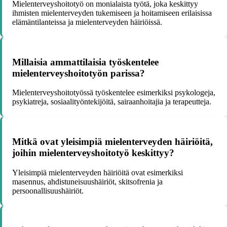
Mielenterveyshoitotyö on monialaista työtä, joka keskittyy
ihmisten mielenterveyden tukemiseen ja hoitamiseen erilaisissa
elämäntilanteissa ja mielenterveyden häiriöissä.
Millaisia ammattilaisia työskentelee
mielenterveyshoitotyön parissa?
Mielenterveyshoitotyössä työskentelee esimerkiksi psykologeja,
psykiatreja, sosiaalityöntekijöitä, sairaanhoitajia ja terapeutteja.
Mitkä ovat yleisimpiä mielenterveyden häiriöitä,
joihin mielenterveyshoitotyö keskittyy?
Yleisimpiä mielenterveyden häiriöitä ovat esimerkiksi
masennus, ahdistuneisuushäiriöt, skitsofrenia ja
persoonallisuushäiriöt.