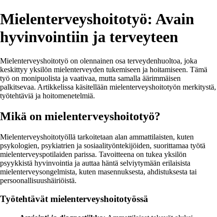
Mielenterveyshoitotyö: Avain
hyvinvointiin ja terveyteen
Mielenterveyshoitotyö on olennainen osa terveydenhuoltoa, joka
keskittyy yksilön mielenterveyden tukemiseen ja hoitamiseen. Tämä
työ on monipuolista ja vaativaa, mutta samalla äärimmäisen
palkitsevaa. Artikkelissa käsitellään mielenterveyshoitotyön merkitystä,
työtehtäviä ja hoitomenetelmiä.
Mikä on mielenterveyshoitotyö?
Mielenterveyshoitotyöllä tarkoitetaan alan ammattilaisten, kuten
psykologien, psykiatrien ja sosiaalityöntekijöiden, suorittamaa työtä
mielenterveyspotilaiden parissa. Tavoitteena on tukea yksilön
psyykkistä hyvinvointia ja auttaa häntä selviytymään erilaisista
mielenterveysongelmista, kuten masennuksesta, ahdistuksesta tai
persoonallisuushäiriöistä.
Työtehtävät mielenterveyshoitotyössä