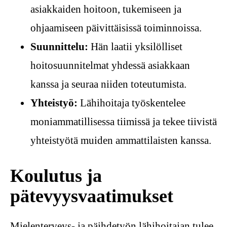
asiakkaiden hoitoon, tukemiseen ja
ohjaamiseen päivittäisissä toiminnoissa.
Suunnittelu:
Hän laatii yksilölliset
hoitosuunnitelmat yhdessä asiakkaan
kanssa ja seuraa niiden toteutumista.
Yhteistyö:
Lähihoitaja työskentelee
moniammatillisessa tiimissä ja tekee tiivistä
yhteistyötä muiden ammattilaisten kanssa.
Koulutus ja
pätevyysvaatimukset
Mielenterveys- ja päihdetyön lähihoitajan tulee