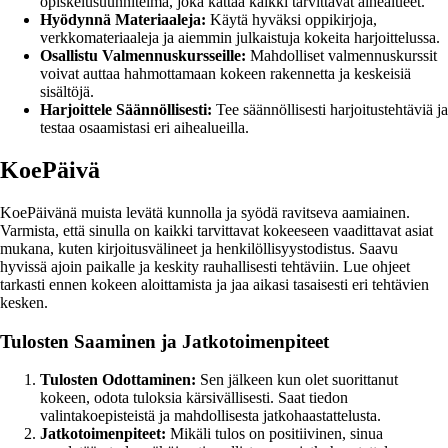
opiskelusuunnitelma, joka kattaa kaikki tarvittavat aihealueet.
Hyödynnä Materiaaleja:
Käytä hyväksi oppikirjoja,
verkkomateriaaleja ja aiemmin julkaistuja kokeita harjoittelussa.
Osallistu Valmennuskursseille:
Mahdolliset valmennuskurssit
voivat auttaa hahmottamaan kokeen rakennetta ja keskeisiä
sisältöjä.
Harjoittele Säännöllisesti:
Tee säännöllisesti harjoitustehtäviä ja
testaa osaamistasi eri aihealueilla.
KoePäivä
KoePäivänä muista levätä kunnolla ja syödä ravitseva aamiainen.
Varmista, että sinulla on kaikki tarvittavat kokeeseen vaadittavat asiat
mukana, kuten kirjoitusvälineet ja henkilöllisyystodistus. Saavu
hyvissä ajoin paikalle ja keskity rauhallisesti tehtäviin. Lue ohjeet
tarkasti ennen kokeen aloittamista ja jaa aikasi tasaisesti eri tehtävien
kesken.
Tulosten Saaminen ja Jatkotoimenpiteet
Tulosten Odottaminen:
Sen jälkeen kun olet suorittanut
kokeen, odota tuloksia kärsivällisesti. Saat tiedon
valintakoepisteistä ja mahdollisesta jatkohaastattelusta.
Jatkotoimenpiteet:
Mikäli tulos on positiivinen, sinua