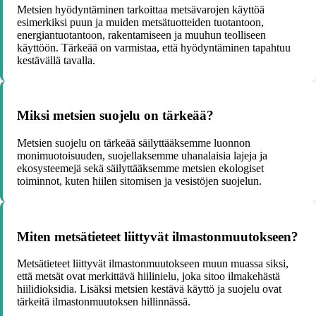
Metsien hyödyntäminen tarkoittaa metsävarojen käyttöä
esimerkiksi puun ja muiden metsätuotteiden tuotantoon,
energiantuotantoon, rakentamiseen ja muuhun teolliseen
käyttöön. Tärkeää on varmistaa, että hyödyntäminen tapahtuu
kestävällä tavalla.
Miksi metsien suojelu on tärkeää?
Metsien suojelu on tärkeää säilyttääksemme luonnon
monimuotoisuuden, suojellaksemme uhanalaisia lajeja ja
ekosysteemejä sekä säilyttääksemme metsien ekologiset
toiminnot, kuten hiilen sitomisen ja vesistöjen suojelun.
Miten metsätieteet liittyvät ilmastonmuutokseen?
Metsätieteet liittyvät ilmastonmuutokseen muun muassa siksi,
että metsät ovat merkittävä hiilinielu, joka sitoo ilmakehästä
hiilidioksidia. Lisäksi metsien kestävä käyttö ja suojelu ovat
tärkeitä ilmastonmuutoksen hillinnässä.