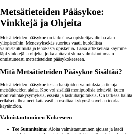
Metsätieteiden Pääsykoe:
Vinkkejä ja Ohjeita
Metsätieteiden pääsykoe on tärkeä osa opiskelijavalintaa alan
yliopistoihin. Menestyksekäs suoritus vaatii huolellista
valmistautumista ja tehokasta opiskelua. Tässä artikkelissa käymme
läpi vinkkejä ja ohjeita, jotka auttavat sinua valmistautumaan
onnistuneesti metsätieteiden pääsykokeeseen.
Mitä Metsätieteiden Pääsykoe Sisältää?
Metsätieteiden pääsykoe testaa hakijoiden valmiuksia ja tietoja
metsätieteiden alalta. Koe voi sisältää monipuolisia tehtäviä, kuten
monivalintakysymyksiä, esseitä ja laskuharjoituksia. On tärkeää hallita
erilaiset aihealueet kattavasti ja osoittaa kykynsä soveltaa teoriaa
käytäntöön.
Valmistautuminen Kokeeseen
Tee Suunnitelma:
Aloita valmistautuminen ajoissa ja laadi