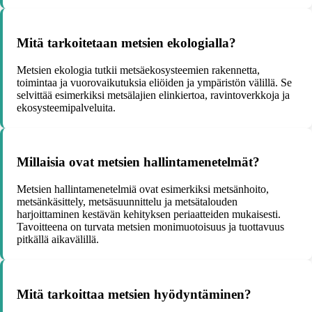
Mitä tarkoitetaan metsien ekologialla?
Metsien ekologia tutkii metsäekosysteemien rakennetta,
toimintaa ja vuorovaikutuksia eliöiden ja ympäristön välillä. Se
selvittää esimerkiksi metsälajien elinkiertoa, ravintoverkkoja ja
ekosysteemipalveluita.
Millaisia ovat metsien hallintamenetelmät?
Metsien hallintamenetelmiä ovat esimerkiksi metsänhoito,
metsänkäsittely, metsäsuunnittelu ja metsätalouden
harjoittaminen kestävän kehityksen periaatteiden mukaisesti.
Tavoitteena on turvata metsien monimuotoisuus ja tuottavuus
pitkällä aikavälillä.
Mitä tarkoittaa metsien hyödyntäminen?