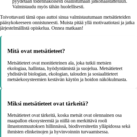
pyydetään todennäköisesti osallistumaan jatkohaastatteluun.
Valmistaudu myös tähän huolellisesti.
Toivottavasti tämä opas auttoi sinua valmistautumaan metsätieteiden
pääsykokeeseen onnistuneesti. Muista pitää yllä motivaatiotasi ja jatka
järjestelmällistä opiskelua. Onnea matkaan!
Mitä ovat metsätieteet?
Metsätieteet ovat monitieteinen ala, joka tutkii metsien
ekologiaa, hallintaa, hyödyntämistä ja suojelua. Metsätieteet
yhdistävät biologian, ekologian, talouden ja sosiaalitieteet
metsäekosysteemien kestävän käytön ja hoidon näkökulmasta.
Miksi metsätieteet ovat tärkeitä?
Metsätieteet ovat tärkeitä, koska metsät ovat olennainen osa
maapallon ekosysteemiä ja niillä on merkittävä rooli
ilmastonmuutoksen hillinnässä, biodiversiteetin ylläpidossa sekä
ihmisten elinkeinojen ja hyvinvoinnin turvaamisessa.