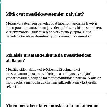
Mitä ovat metsäekosysteemien palvelut?
Metsäekosysteemien palvelut ovat luonnon tarjoamia hyötyjä,
kuten puun tuotanto, ilman ja veden puhdistus, hiilen sitominen,
virkistysmahdollisuudet ja biodiversiteetin ylläpito. Näitä
palveluita tarvitaan ihmisten hyvinvoinnin turvaamiseksi.
Millaisia uramahdollisuuksia metsätieteiden
alalla on?
Metsätieteiden alalla voi työskennellä esimerkiksi
metsäasiantuntijana, metsänhoitajana, tutkijana, yrittäjänä,
ympäristösuunnittelijana tai metsäteollisuuden parissa. Alalla on
monipuolisia mahdollisuuksia niin julkisella kuin yksityisellä
sektorilla.
Miten metsätieteitä voi opiskella ja millainen on