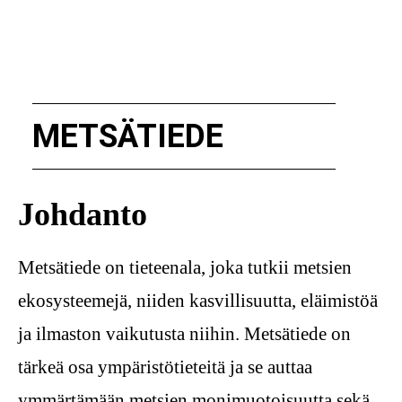
METSÄTIEDE
Johdanto
Metsätiede on tieteenala, joka tutkii metsien
ekosysteemejä, niiden kasvillisuutta, eläimistöä
ja ilmaston vaikutusta niihin. Metsätiede on
tärkeä osa ympäristötieteitä ja se auttaa
ymmärtämään metsien monimuotoisuutta sekä