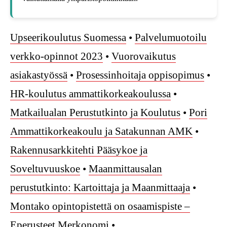
Upseerikoulutus Suomessa
•
Palvelumuotoilu
verkko-opinnot 2023
•
Vuorovaikutus
asiakastyössä
•
Prosessinhoitaja oppisopimus
•
HR-koulutus ammattikorkeakoulussa
•
Matkailualan Perustutkinto ja Koulutus
•
Pori
Ammattikorkeakoulu ja Satakunnan AMK
•
Rakennusarkkitehti Pääsykoe ja
Soveltuvuuskoe
•
Maanmittausalan
perustutkinto: Kartoittaja ja Maanmittaaja
•
Montako opintopistettä on osaamispiste –
Eperusteet Merkonomi
•