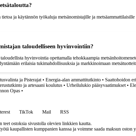
etsätaloutta?
la tietoa ja käytännön työkaluja metsänomistajille ja metsäammattilais
istajan taloudelliseen hyvinvointiin?
taloudellista hyvinvointia opettamalla tehokkaampia metsänhoitomenete
hyödyntämään erilaisia tukimahdollisuuksia ja markkinoimaan metsätuotte
usvalinta ja Pisterajat
•
Energia-alan ammattitutkinto
•
Saattohoidon eri
erustutkinto ja artesaani koulutus
•
Urheilulukio pääsyvaatimukset
•
Ele
innon Opas
•
terest
TikTok
Mail
RSS
eet ostoksia sivustolla olevien linkkien kautta.
styötä kaupallisten kumppanien kanssa ja voimme saada maksun oston yh