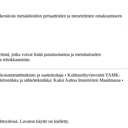
ille kestävän metsänhoidon periaatteiden ja menetelmien omaksumiseen
lmiä, jotka voivat lisätä puuntuotantoa ja metsätalouden
ita tehokkaammin.
koisammattitutkinto ja saattohoitaja
•
Kulttuurihyvinvointi YAMK:
ktroniikka ja sähkötekniikka: Kaksi Aaltoa Insinöörien Maailmassa
•
teydessä. Luvaton käyttö on kielletty.