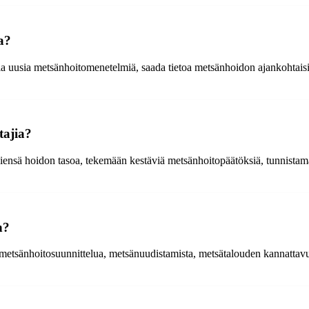
a?
pia uusia metsänhoitomenetelmiä, saada tietoa metsänhoidon ajankohtaisi
tajia?
iensä hoidon tasoa, tekemään kestäviä metsänhoitopäätöksiä, tunnistam
n?
, metsänhoitosuunnittelua, metsänuudistamista, metsätalouden kannatta