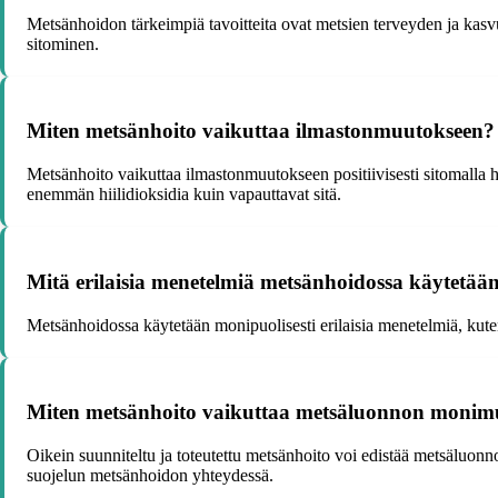
Metsänhoidon tärkeimpiä tavoitteita ovat metsien terveyden ja k
sitominen.
Miten metsänhoito vaikuttaa ilmastonmuutokseen?
Metsänhoito vaikuttaa ilmastonmuutokseen positiivisesti sitomalla hii
enemmän hiilidioksidia kuin vapauttavat sitä.
Mitä erilaisia menetelmiä metsänhoidossa käytetää
Metsänhoidossa käytetään monipuolisesti erilaisia menetelmiä, kut
Miten metsänhoito vaikuttaa metsäluonnon monim
Oikein suunniteltu ja toteutettu metsänhoito voi edistää metsäluonno
suojelun metsänhoidon yhteydessä.