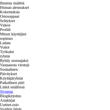
Ilmaista sisältöä
Hinnan alennukset
Kokemuksia
Ostosoppaat
Selitykset
Videot
Profiili
Minun käyttäjäni
sopimus
Ladata
Voitot
Työkalut
ryhmä
Ryhdy seuraajaksi
Vastaanota viestejä
Sosiaalinen
Päivitykset
Käyttäjäryhmä
Paikallinen piiri
Linkit sisällössä
Sivupuu
Blogikirjoitus
Asiakirjat
Uutiset-osio
Sisällön lähde