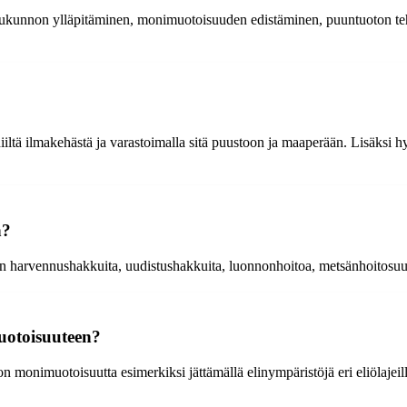
asvukunnon ylläpitäminen, monimuotoisuuden edistäminen, puuntuoton t
ltä ilmakehästä ja varastoimalla sitä puustoon ja maaperään. Lisäksi hyvi
n?
en harvennushakkuita, uudistushakkuita, luonnonhoitoa, metsänhoitosuun
uotoisuuteen?
n monimuotoisuutta esimerkiksi jättämällä elinympäristöjä eri eliölajeil