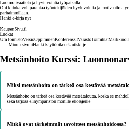
Luo motivaatiota ja hyvinvointia työpaikalla
Opi kuinka voit parantaa työntekijöiden hyvinvointia ja motivaatiota yrity
parhaimmillaan.
Hanki e-kirja nyt
KaupanSivu.fi
Luokat
Ura
Toimisto
Versio
Oppiminen
Konferenssit
Varasto
Toimitilat
Markkinoin
Minun sivuni
Hanki käyttöoikeus
Uutiskirje
Metsänhoito Kurssi: Luonnonarv
Miksi metsänhoito on tärkeä osa kestävää metsätal
Metsänhoito on tärkeä osa kestävää metsätaloutta, koska se mahdoll
sekä tarjoaa elinympäristön monille eliölajeille.
Mitkä ovat tärkeimmät tavoitteet metsänhoidossa?