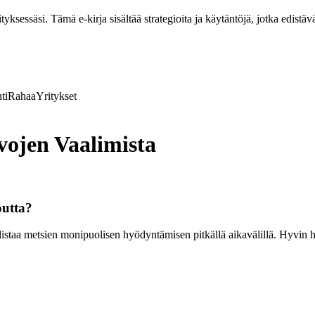
ksessäsi. Tämä e-kirja sisältää strategioita ja käytäntöjä, jotka edistävä
ti
Rahaa
Yritykset
ojen Vaalimista
outta?
istaa metsien monipuolisen hyödyntämisen pitkällä aikavälillä. Hyvin ho