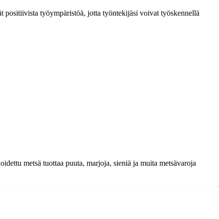
t positiivista työympäristöä, jotta työntekijäsi voivat työskennellä
idettu metsä tuottaa puuta, marjoja, sieniä ja muita metsävaroja