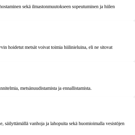
ehostaminen sekä ilmastonmuutokseen sopeutuminen ja hiilen
n hoidetut metsät voivat toimia hiilinieluina, eli ne sitovat
nitelmia, metsänuudistamista ja ennallistamista.
le, säilyttämällä vanhoja ja lahopuita sekä huomioimalla vesistöjen