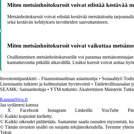
Miten metsänhoitokurssit voivat edistää kestävää m
Metsänhoitokurssit voivat edistää kestävää metsätaloutta tarjoamal
sekä kestävän kehityksen tavoitteiden saavuttamiseen.
Miten metsänhoitokurssit voivat vaikuttaa metsänom
Osallistuminen metsänhoitokursseille voi parantaa metsänomistajan 
kannattavuutta pitkällä aikavälillä. Lisäksi kurssit voivat auttaa 
Investointipankkiiri – Finanssimaailman asiantuntija
•
Sosiaalityö Todist
Lisensiaatin tutkinto ja kulttuurialan hyvinvointi
•
Taideteollisuusalan p
SEAMK: Sairaanhoitaja
•
YTM-tutkinto: Akateemisen Maisterin Tutk
KaupanSivu.fi
Jaa sydämesi kanssa
X
Facebook
Instagram
LinkedIn
YouTube
Pin
© Kaikki kopiointi kielletty.
© Kaikki oikeudet pidätetään. Saatamme saada osuuden myynnistä, kun t
© Tämän sivuston sisältö on suojattu tekijänoikeudella. Teemme yhtei
Teksti