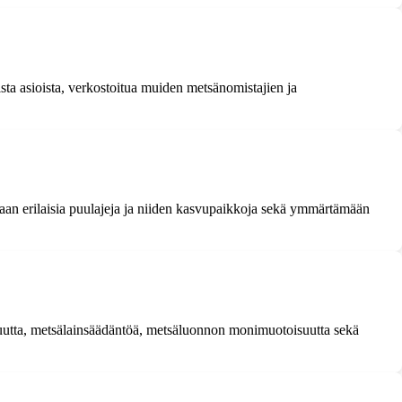
sta asioista, verkostoitua muiden metsänomistajien ja
aan erilaisia puulajeja ja niiden kasvupaikkoja sekä ymmärtämään
vuutta, metsälainsäädäntöä, metsäluonnon monimuotoisuutta sekä