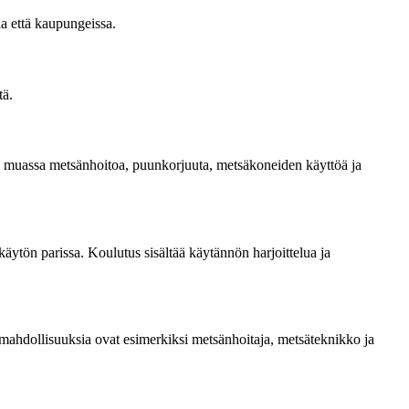
a että kaupungeissa.
tä.
un muassa metsänhoitoa, puunkorjuuta, metsäkoneiden käyttöä ja
ytön parissa. Koulutus sisältää käytännön harjoittelua ja
amahdollisuuksia ovat esimerkiksi metsänhoitaja, metsäteknikko ja