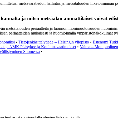
nittelua, metsävaratiedon hallintaa ja metsätalouden liiketoiminnan pe
kannalta ja miten metsäalan ammattilaiset voivat edis
vän metsätalouden periaatteita ja luonnon monimuotoisuuden huomioimis
yksen periaatteiden mukaisesti ja huomioimalla ympäristönäkökulmat ty
ionomiksi
•
Tietojenkäsittelytiede – Helsingin yliopisto
•
Estenomi Tutki
oitaja AMK Pääsykoe ja Koulutusvaatimukset
•
Valma – Monipuolinen 
 työllistyminen Suomessa
•
teet ostoksia sivustolla olevien linkkien kautta.