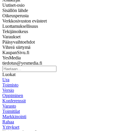
Uutiset-osio
Sisällön lähde
Oikeusperusta
Verkkosivuston evästeet
Luottamuksellisuus
Tekijänoikeus
Varaukset
Pääsyvaihtoehdot
Vihreä siirtymä
KaupanSivu.fi
YesMedia
tiedotus@yesmedia.fi
Luokat
Ura
Toimisto
Versio
Oppiminen
Konferenssit
Varasto
Toimitilat
Markkinointi
Rahaa
Yritykset