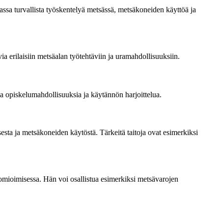
ssa turvallista työskentelyä metsässä, metsäkoneiden käyttöä ja
a erilaisiin metsäalan työtehtäviin ja uramahdollisuuksiin.
ia opiskelumahdollisuuksia ja käytännön harjoittelua.
sta ja metsäkoneiden käytöstä. Tärkeitä taitoja ovat esimerkiksi
omioimisessa. Hän voi osallistua esimerkiksi metsävarojen