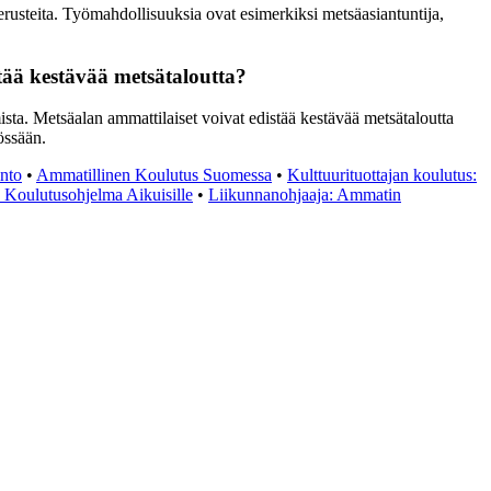
rusteita. Työmahdollisuuksia ovat esimerkiksi metsäasiantuntija,
tää kestävää metsätaloutta?
ta. Metsäalan ammattilaiset voivat edistää kestävää metsätaloutta
össään.
nto
•
Ammatillinen Koulutus Suomessa
•
Kulttuurituottajan koulutus:
Koulutusohjelma Aikuisille
•
Liikunnanohjaaja: Ammatin