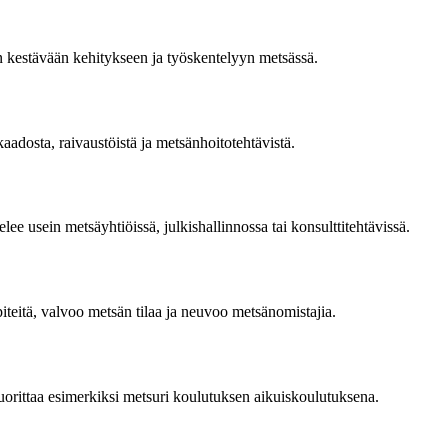
n kestävään kehitykseen ja työskentelyyn metsässä.
dosta, raivaustöistä ja metsänhoitotehtävistä.
usein metsäyhtiöissä, julkishallinnossa tai konsulttitehtävissä.
teitä, valvoo metsän tilaa ja neuvoo metsänomistajia.
 suorittaa esimerkiksi metsuri koulutuksen aikuiskoulutuksena.