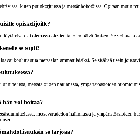
tehtävissä, kuten puunkorjuussa ja metsänhoitotöissä. Opitaan muun mua
ille opiskelijoille?
löytämisen tai olemassa olevien taitojen päivittämisen. Se voi avata ovi
enelle se sopii?
aluavat kouluttautua metsäalan ammattilaisiksi. Se sisältää usein joustav
oulutuksessa?
unnittelusta, metsätalouden hallinnasta, ympäristöasioiden huomioimise
ä hän voi hoitaa?
etsäsuunnittelussa, metsävaratiedon hallinnassa ja ympäristöasioiden hu
ämiseen.
yömahdollisuuksia se tarjoaa?