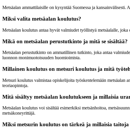
Metsäalan ammattilaisille on kysyntää Suomessa ja kansainvälisesti. 
Miksi valita metsäalan koulutus?
Metsäalan koulutus antaa hyvät valmiudet työllistyä metsäalalle, jok
Mikä on metsäalan perustutkinto ja mitä se sisältää?
Metsäalan perustutkinto on ammatillinen tutkinto, joka antaa valmiud
luonnon monimuotoisuuden huomioimista.
Millainen koulutus on metsuri koulutus ja mitä työte
Metsuri koulutus valmistaa opiskelijoita työskentelemään metsäalan a
teoriaopintoja.
Mitä sisältyy metsäalan koulutukseen ja millaisia ur
Metsäalan koulutus voi sisältää esimerkiksi metsänhoitoa, metsäsuunn
metsäkoneyrittäjä.
Miksi metsurin koulutus on tärkeä ja millaisia taitoja