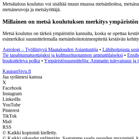
Metsätalous koulutus voi sisältää muun muassa metsänhoitoa, metsäsuun
metsäneuvoja ja metsäyrittäjä.
Millainen on metsä koulutuksen merkitys ympäristön 
Metsä koulutus on tärkeä ympäristön kannalta, koska se opettaa kestä
esimerkiksi suunnittelemalla metsänhoitotoimenpiteitä kestävän kehit
Agrologi – Työllistyvä Maatalouden Asiantuntija
•
Lähihoitajasta sos
Tie tapahtumatuottajaksi ja kulttuurituotannon ammattilaiseksi
•
Ensih
houkutteleva polku
•
Ympäristösuunnittelija: Ammatin tulevaisuus ja
KaupanSivu.fi
Jaa sydämesi kanssa
X
Facebook
Instagram
LinkedIn
YouTube
Pinterest
TikTok
Mail
RSS
© Kaikki kopiointi kielletty.
© Kaikki oikeudet pidätetään. Saatamme saada osuuden myynnistä, kun 