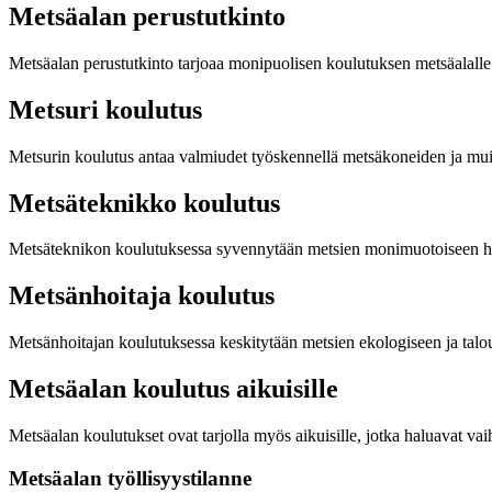
Metsäalan perustutkinto
Metsäalan perustutkinto tarjoaa monipuolisen koulutuksen metsäalalle
Metsuri koulutus
Metsurin koulutus antaa valmiudet työskennellä metsäkoneiden ja muid
Metsäteknikko koulutus
Metsäteknikon koulutuksessa syvennytään metsien monimuotoiseen hoito
Metsänhoitaja koulutus
Metsänhoitajan koulutuksessa keskitytään metsien ekologiseen ja talou
Metsäalan koulutus aikuisille
Metsäalan koulutukset ovat tarjolla myös aikuisille, jotka haluavat va
Metsäalan työllisyystilanne