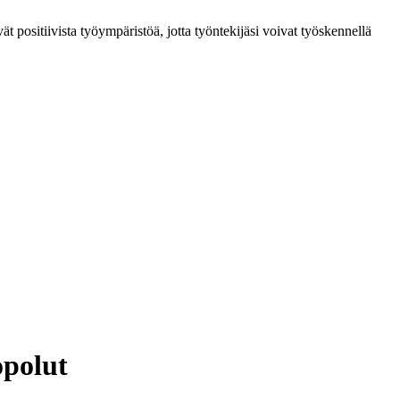
ät positiivista työympäristöä, jotta työntekijäsi voivat työskennellä
opolut