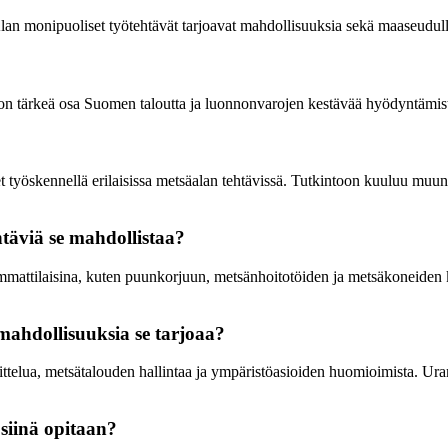
Alan monipuoliset työtehtävät tarjoavat mahdollisuuksia sekä maaseudull
a on tärkeä osa Suomen taloutta ja luonnonvarojen kestävää hyödyntämis
et työskennellä erilaisissa metsäalan tehtävissä. Tutkintoon kuuluu mu
htäviä se mahdollistaa?
mmattilaisina, kuten puunkorjuun, metsänhoitotöiden ja metsäkoneiden kä
amahdollisuuksia se tarjoaa?
ittelua, metsätalouden hallintaa ja ympäristöasioiden huomioimista. Ur
 siinä opitaan?