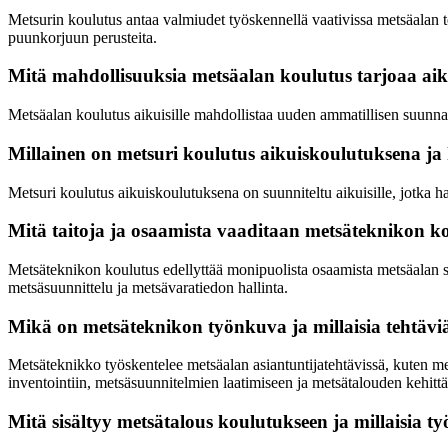
Metsurin koulutus antaa valmiudet työskennellä vaativissa metsäalan 
puunkorjuun perusteita.
Mitä mahdollisuuksia metsäalan koulutus tarjoaa aikuis
Metsäalan koulutus aikuisille mahdollistaa uuden ammatillisen suunnan 
Millainen on metsuri koulutus aikuiskoulutuksena ja k
Metsuri koulutus aikuiskoulutuksena on suunniteltu aikuisille, jotka h
Mitä taitoja ja osaamista vaaditaan metsäteknikon k
Metsäteknikon koulutus edellyttää monipuolista osaamista metsäalan su
metsäsuunnittelu ja metsävaratiedon hallinta.
Mikä on metsäteknikon työnkuva ja millaisia tehtävi
Metsäteknikko työskentelee metsäalan asiantuntijatehtävissä, kuten m
inventointiin, metsäsuunnitelmien laatimiseen ja metsätalouden kehitt
Mitä sisältyy metsätalous koulutukseen ja millaisia t