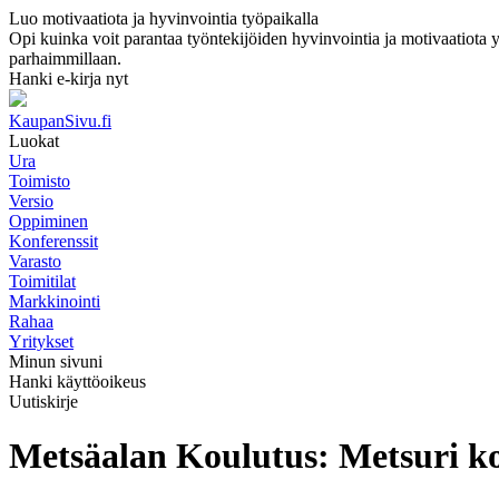
Luo motivaatiota ja hyvinvointia työpaikalla
Opi kuinka voit parantaa työntekijöiden hyvinvointia ja motivaatiota yri
parhaimmillaan.
Hanki e-kirja nyt
KaupanSivu.fi
Luokat
Ura
Toimisto
Versio
Oppiminen
Konferenssit
Varasto
Toimitilat
Markkinointi
Rahaa
Yritykset
Minun sivuni
Hanki käyttöoikeus
Uutiskirje
Metsäalan Koulutus: Metsuri ko