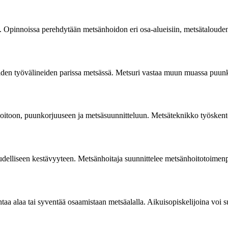
. Opinnoissa perehdytään metsänhoidon eri osa-alueisiin, metsätaloude
en työvälineiden parissa metsässä. Metsuri vastaa muun muassa puunkaa
on, puunkorjuuseen ja metsäsuunnitteluun. Metsäteknikko työskentelee 
delliseen kestävyyteen. Metsänhoitaja suunnittelee metsänhoitotoimenpi
ihtaa alaa tai syventää osaamistaan metsäalalla. Aikuisopiskelijoina voi