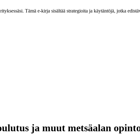
tyksessäsi. Tämä e-kirja sisältää strategioita ja käytäntöjä, jotka edistäv
ulutus ja muut metsäalan opint