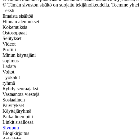
© Tämän sivuston sisältö on suojattu tekijänoikeudella. Teemme yhte
Teksti
Ilmaista sisältöä
Hinnan alennukset
Kokemuksia
Ostosoppaat
Selitykset
Videot
Profiili
Minun käyttäjäni
sopimus
Ladata
Voitot
Työkalut
ryhmä
Ryhdy seuraajaksi
Vastaanota viestejä
Sosiaalinen
Päivitykset
Käyttäjäryhmä
Paikallinen piiri
Linkit sisällössä
Sivupuu
Blogikirjoitus
Asiakirjat