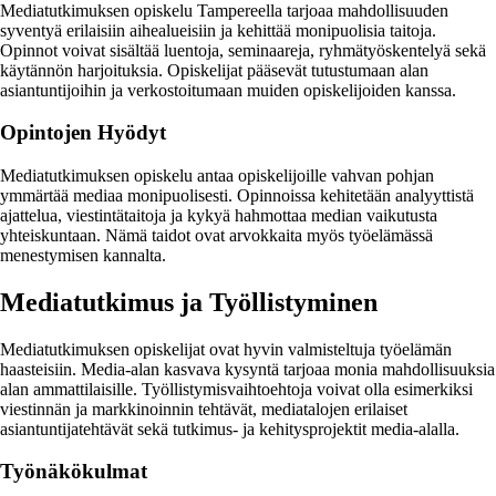
Mediatutkimuksen opiskelu Tampereella tarjoaa mahdollisuuden
syventyä erilaisiin aihealueisiin ja kehittää monipuolisia taitoja.
Opinnot voivat sisältää luentoja, seminaareja, ryhmätyöskentelyä sekä
käytännön harjoituksia. Opiskelijat pääsevät tutustumaan alan
asiantuntijoihin ja verkostoitumaan muiden opiskelijoiden kanssa.
Opintojen Hyödyt
Mediatutkimuksen opiskelu antaa opiskelijoille vahvan pohjan
ymmärtää mediaa monipuolisesti. Opinnoissa kehitetään analyyttistä
ajattelua, viestintätaitoja ja kykyä hahmottaa median vaikutusta
yhteiskuntaan. Nämä taidot ovat arvokkaita myös työelämässä
menestymisen kannalta.
Mediatutkimus ja Työllistyminen
Mediatutkimuksen opiskelijat ovat hyvin valmisteltuja työelämän
haasteisiin. Media-alan kasvava kysyntä tarjoaa monia mahdollisuuksia
alan ammattilaisille. Työllistymisvaihtoehtoja voivat olla esimerkiksi
viestinnän ja markkinoinnin tehtävät, mediatalojen erilaiset
asiantuntijatehtävät sekä tutkimus- ja kehitysprojektit media-alalla.
Työnäkökulmat