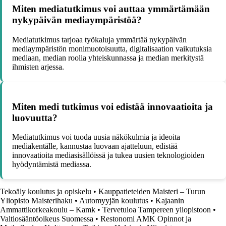
Miten mediatutkimus voi auttaa ymmärtämään
nykypäivän mediaympäristöä?
Mediatutkimus tarjoaa työkaluja ymmärtää nykypäivän
mediaympäristön monimuotoisuutta, digitalisaation vaikutuksia
mediaan, median roolia yhteiskunnassa ja median merkitystä
ihmisten arjessa.
Miten medi tutkimus voi edistää innovaatioita ja
luovuutta?
Mediatutkimus voi tuoda uusia näkökulmia ja ideoita
mediakentälle, kannustaa luovaan ajatteluun, edistää
innovaatioita mediasisällöissä ja tukea uusien teknologioiden
hyödyntämistä mediassa.
Tekoäly koulutus ja opiskelu
•
Kauppatieteiden Maisteri – Turun
Yliopisto Maisterihaku
•
Automyyjän koulutus
•
Kajaanin
Ammattikorkeakoulu – Kamk
•
Tervetuloa Tampereen yliopistoon
•
Valtiosääntöoikeus Suomessa
•
Restonomi AMK Opinnot ja