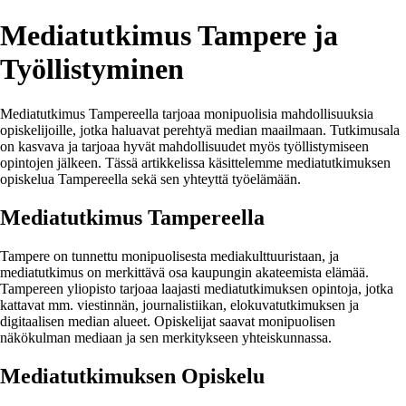
Mediatutkimus Tampere ja
Työllistyminen
Mediatutkimus Tampereella tarjoaa monipuolisia mahdollisuuksia
opiskelijoille, jotka haluavat perehtyä median maailmaan. Tutkimusala
on kasvava ja tarjoaa hyvät mahdollisuudet myös työllistymiseen
opintojen jälkeen. Tässä artikkelissa käsittelemme mediatutkimuksen
opiskelua Tampereella sekä sen yhteyttä työelämään.
Mediatutkimus Tampereella
Tampere on tunnettu monipuolisesta mediakulttuuristaan, ja
mediatutkimus on merkittävä osa kaupungin akateemista elämää.
Tampereen yliopisto tarjoaa laajasti mediatutkimuksen opintoja, jotka
kattavat mm. viestinnän, journalistiikan, elokuvatutkimuksen ja
digitaalisen median alueet. Opiskelijat saavat monipuolisen
näkökulman mediaan ja sen merkitykseen yhteiskunnassa.
Mediatutkimuksen Opiskelu