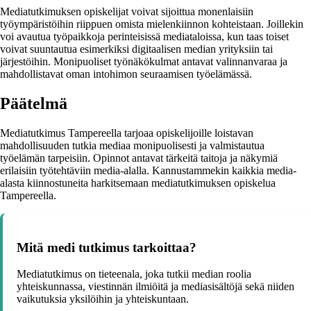
Mediatutkimuksen opiskelijat voivat sijoittua monenlaisiin
työympäristöihin riippuen omista mielenkiinnon kohteistaan. Joillekin
voi avautua työpaikkoja perinteisissä mediataloissa, kun taas toiset
voivat suuntautua esimerkiksi digitaalisen median yrityksiin tai
järjestöihin. Monipuoliset työnäkökulmat antavat valinnanvaraa ja
mahdollistavat oman intohimon seuraamisen työelämässä.
Päätelmä
Mediatutkimus Tampereella tarjoaa opiskelijoille loistavan
mahdollisuuden tutkia mediaa monipuolisesti ja valmistautua
työelämän tarpeisiin. Opinnot antavat tärkeitä taitoja ja näkymiä
erilaisiin työtehtäviin media-alalla. Kannustammekin kaikkia media-
alasta kiinnostuneita harkitsemaan mediatutkimuksen opiskelua
Tampereella.
Mitä medi tutkimus tarkoittaa?
Mediatutkimus on tieteenala, joka tutkii median roolia
yhteiskunnassa, viestinnän ilmiöitä ja mediasisältöjä sekä niiden
vaikutuksia yksilöihin ja yhteiskuntaan.