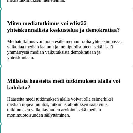
mediatutkimuksen menetelmiä.
Miten mediatutkimus voi edistää
yhteiskunnallista keskustelua ja demokratiaa?
Mediatutkimus voi tuoda esille median roolia yhteiskunnassa,
vaikuttaa median laatuun ja monipuolisuuteen sekä lisätä
ymmärrystä median vaikutuksista demokratiaan ja
yhteiskuntaan.
Millaisia haasteita medi tutkimuksen alalla voi
kohdata?
Haasteita medi tutkimuksen alalla voivat olla esimerkiksi
median nopea muutos, tutkimusrahoituksen saatavuus,
tutkimuksen vaikuttavuuden arviointi sekä median
monimuotoisuuden säilyttäminen.