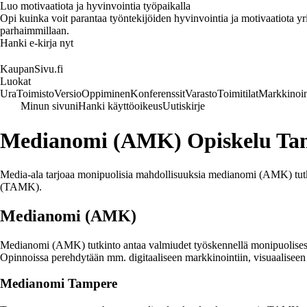
Luo motivaatiota ja hyvinvointia työpaikalla
Opi kuinka voit parantaa työntekijöiden hyvinvointia ja motivaatiota yrity
parhaimmillaan.
Hanki e-kirja nyt
KaupanSivu.fi
Luokat
Ura
Toimisto
Versio
Oppiminen
Konferenssit
Varasto
Toimitilat
Markkinoin
Minun sivuni
Hanki käyttöoikeus
Uutiskirje
Medianomi (AMK) Opiskelu Ta
Media-ala tarjoaa monipuolisia mahdollisuuksia medianomi (AMK) tutk
(TAMK).
Medianomi (AMK)
Medianomi (AMK) tutkinto antaa valmiudet työskennellä monipuolisesti
Opinnoissa perehdytään mm. digitaaliseen markkinointiin, visuaaliseen
Medianomi Tampere