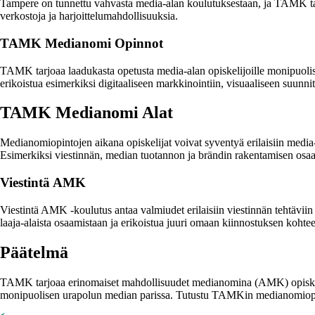
Tampere on tunnettu vahvasta media-alan koulutuksestaan, ja TAMK ta
verkostoja ja harjoittelumahdollisuuksia.
TAMK Medianomi Opinnot
TAMK tarjoaa laadukasta opetusta media-alan opiskelijoille monipuolisi
erikoistua esimerkiksi digitaaliseen markkinointiin, visuaaliseen suunnitt
TAMK Medianomi Alat
Medianomiopintojen aikana opiskelijat voivat syventyä erilaisiin media
Esimerkiksi viestinnän, median tuotannon ja brändin rakentamisen osaam
Viestintä AMK
Viestintä AMK -koulutus antaa valmiudet erilaisiin viestinnän tehtäviin 
laaja-alaista osaamistaan ja erikoistua juuri omaan kiinnostuksen kohte
Päätelmä
TAMK tarjoaa erinomaiset mahdollisuudet medianomina (AMK) opiskelijoi
monipuolisen urapolun median parissa. Tutustu TAMKin medianomiopint