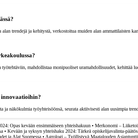
ässä?
alan trendejä ja kehitystä, verkostoitua muiden alan ammattilaisten kanss
rkeakoulussa?
yötehtäviin, mahdollistaa monipuoliset uramahdollisuudet, kehittää luo
 innovaatioihin?
a ja näkökulmia työyhteisöönsä, seurata aktiivisesti alan uusimpia tren
2024: Opas kevään ensimmäiseen yhteishakuun
•
Merkonomi – Liiketoi
sa
•
Kevään ja syksyn yhteishaku 2024: Tärkeä opiskelijavalinta-päätös
det ja Alat Suomessa
•
Agrologi – Työllistyvä Maatalouden Asiantunti