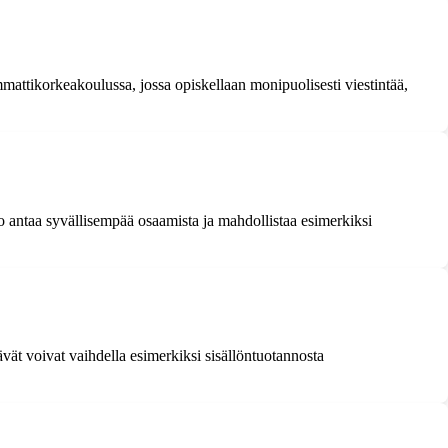
ttikorkeakoulussa, jossa opiskellaan monipuolisesti viestintää,
taa syvällisempää osaamista ja mahdollistaa esimerkiksi
ät voivat vaihdella esimerkiksi sisällöntuotannosta