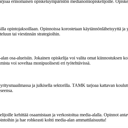
rjoaa erinomaisen opiskeluympäristön medianomiopiskelijoille. Opiske
lla opintojaksoillaan. Opinnoissa korostetaan käytännönläheisyyttä ja 
eluun tai viestinnän strategioihin.
-alan osa-alueisiin. Jokainen opiskelija voi valita omat kiinnostuksen 
ista voi soveltaa monipuolisesti eri työtehtävissä.
yritysmaailmassa ja julkisella sektorilla. TAMK tarjoaa kattavan koulutu
eseensa.
lle kehittää osaamistaan ja verkostoitua media-alalla. Opinnot antava
oihin ja hae rohkeasti kohti media-alan ammattilaisuutta!