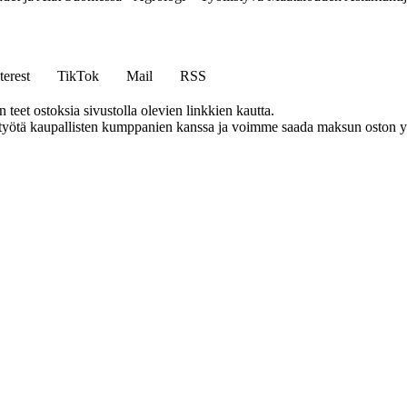
terest
TikTok
Mail
RSS
eet ostoksia sivustolla olevien linkkien kautta.
styötä kaupallisten kumppanien kanssa ja voimme saada maksun oston yh