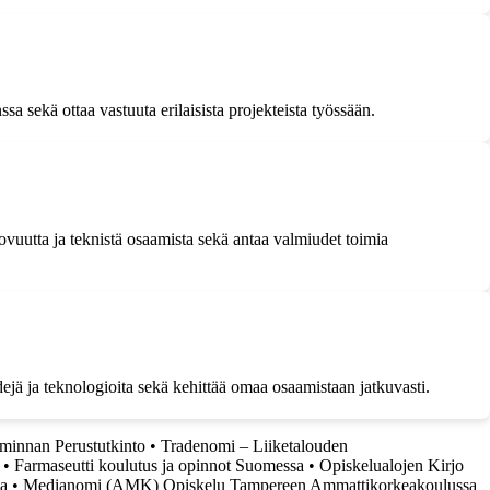
a sekä ottaa vastuuta erilaisista projekteista työssään.
vuutta ja teknistä osaamista sekä antaa valmiudet toimia
dejä ja teknologioita sekä kehittää omaa osaamistaan jatkuvasti.
minnan Perustutkinto
•
Tradenomi – Liiketalouden
•
Farmaseutti koulutus ja opinnot Suomessa
•
Opiskelualojen Kirjo
ja
•
Medianomi (AMK) Opiskelu Tampereen Ammattikorkeakoulussa