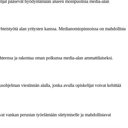
lijat pääsevät hyödyntämään alueen monipuolisia media-alan
yhteistyötä alan yritysten kanssa. Medianomiopinnoissa on mahdollista
kohteensa ja rakentaa oman polkunsa media-alan ammattilaiseksi.
sohjelman viestinnän alalla, jonka avulla opiskelijat voivat kehittää
t vankan perustan työelämään siirtymiselle ja mahdollistavat