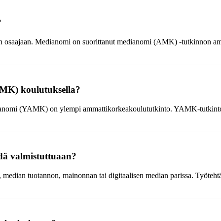
?
an osaajaan. Medianomi on suorittanut medianomi (AMK) -tutkinnon amma
MK) koulutuksella?
omi (YAMK) on ylempi ammattikorkeakoulututkinto. YAMK-tutkinto an
ehdä valmistuttuaan?
median tuotannon, mainonnan tai digitaalisen median parissa. Työtehtäv