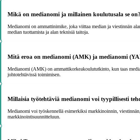
Mikä on medianomi ja millainen koulutusala se on
Medianomi on ammattinimike, joka viittaa median ja viestinnän al
median tuottamista ja alan teknisiä taitoja.
Mitä eroa on medianomi (AMK) ja medianomi (YA
Medianomi (AMK) on ammattikorkeakoulututkinto, kun taas median
johtotehtävissä toimimisen.
Millaisia työtehtäviä medianomi voi tyypillisesti t
Medianomi voi työskennellä esimerkiksi markkinoinnin, viestinnän, 
markkinointisuunnitteluun.