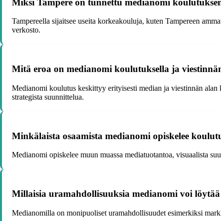
Miksi Tampere on tunnettu medianomi koulutukse
Tampereella sijaitsee useita korkeakouluja, kuten Tampereen amma
verkosto.
Mitä eroa on medianomi koulutuksella ja viestinnä
Medianomi koulutus keskittyy erityisesti median ja viestinnän alan k
strategista suunnittelua.
Minkälaista osaamista medianomi opiskelee koulut
Medianomi opiskelee muun muassa mediatuotantoa, visuaalista suunnitt
Millaisia uramahdollisuuksia medianomi voi löytää
Medianomilla on monipuoliset uramahdollisuudet esimerkiksi markkinoi