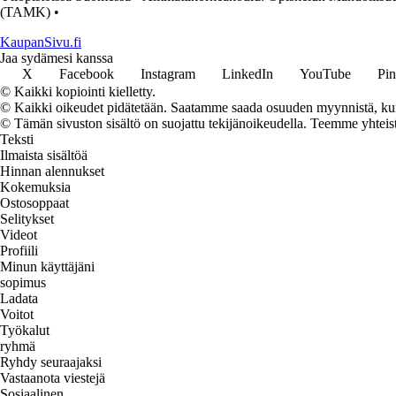
(TAMK)
•
KaupanSivu.fi
Jaa sydämesi kanssa
X
Facebook
Instagram
LinkedIn
YouTube
Pin
© Kaikki kopiointi kielletty.
© Kaikki oikeudet pidätetään. Saatamme saada osuuden myynnistä, kun t
© Tämän sivuston sisältö on suojattu tekijänoikeudella. Teemme yhtei
Teksti
Ilmaista sisältöä
Hinnan alennukset
Kokemuksia
Ostosoppaat
Selitykset
Videot
Profiili
Minun käyttäjäni
sopimus
Ladata
Voitot
Työkalut
ryhmä
Ryhdy seuraajaksi
Vastaanota viestejä
Sosiaalinen