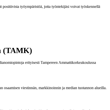
t positiivista työympäristöä, jotta työntekijäsi voivat työskennellä
sa (TAMK)
edianomiopintoja erityisesti Tampereen Ammattikorkeakoulussa
n osaamisen viestinnän, markkinoinnin ja median tuotannon alueilla.