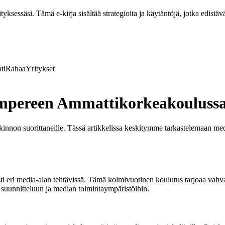
ksessäsi. Tämä e-kirja sisältää strategioita ja käytäntöjä, jotka edistävä
ti
Rahaa
Yritykset
mpereen Ammattikorkeakoulus
innon suorittaneille. Tässä artikkelissa keskitymme tarkastelemaan m
 eri media-alan tehtävissä. Tämä kolmivuotinen koulutus tarjoaa vahva
 suunnitteluun ja median toimintaympäristöihin.