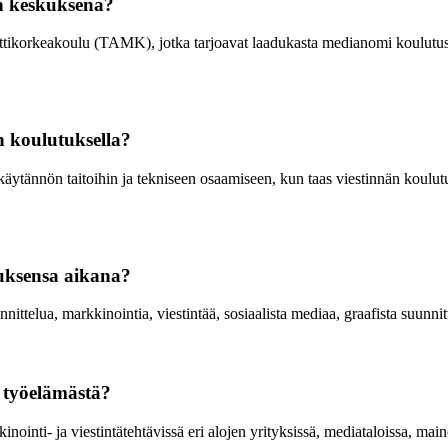
n keskuksena?
ttikorkeakoulu (TAMK), jotka tarjoavat laadukasta medianomi koulutust
n koulutuksella?
äytännön taitoihin ja tekniseen osaamiseen, kun taas viestinnän koulutus 
uksensa aikana?
elua, markkinointia, viestintää, sosiaalista mediaa, graafista suunnittel
 työelämästä?
nti- ja viestintätehtävissä eri alojen yrityksissä, mediataloissa, maino