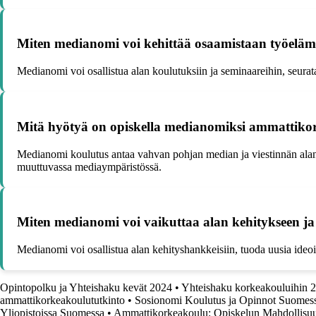
Miten medianomi voi kehittää osaamistaan työeläm
Medianomi voi osallistua alan koulutuksiin ja seminaareihin, seurata 
Mitä hyötyä on opiskella medianomiksi ammattiko
Medianomi koulutus antaa vahvan pohjan median ja viestinnän alan t
muuttuvassa mediaympäristössä.
Miten medianomi voi vaikuttaa alan kehitykseen ja
Medianomi voi osallistua alan kehityshankkeisiin, tuoda uusia ideoit
Opintopolku ja Yhteishaku kevät 2024
•
Yhteishaku korkeakouluihin 
ammattikorkeakoulututkinto
•
Sosionomi Koulutus ja Opinnot Suomes
Yliopistoissa Suomessa
•
Ammattikorkeakoulu: Opiskelun Mahdollisuu