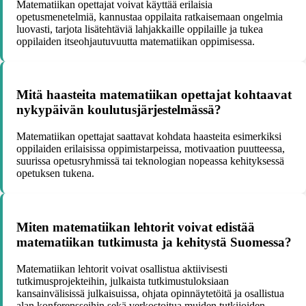
Matematiikan opettajat voivat käyttää erilaisia
opetusmenetelmiä, kannustaa oppilaita ratkaisemaan ongelmia
luovasti, tarjota lisätehtäviä lahjakkaille oppilaille ja tukea
oppilaiden itseohjautuvuutta matematiikan oppimisessa.
Mitä haasteita matematiikan opettajat kohtaavat
nykypäivän koulutusjärjestelmässä?
Matematiikan opettajat saattavat kohdata haasteita esimerkiksi
oppilaiden erilaisissa oppimistarpeissa, motivaation puutteessa,
suurissa opetusryhmissä tai teknologian nopeassa kehityksessä
opetuksen tukena.
Miten matematiikan lehtorit voivat edistää
matematiikan tutkimusta ja kehitystä Suomessa?
Matematiikan lehtorit voivat osallistua aktiivisesti
tutkimusprojekteihin, julkaista tutkimustuloksiaan
kansainvälisissä julkaisuissa, ohjata opinnäytetöitä ja osallistua
alan konferensseihin sekä verkostoitua muiden tutkijoiden