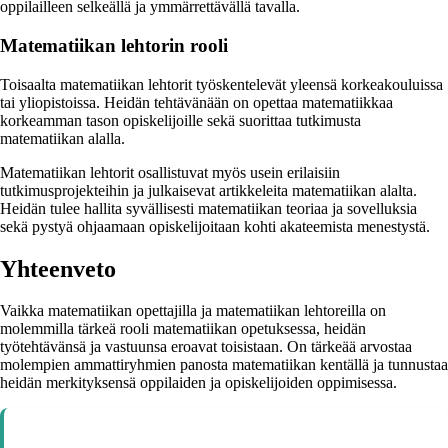
oppilailleen selkeällä ja ymmärrettävällä tavalla.
Matematiikan lehtorin rooli
Toisaalta matematiikan lehtorit työskentelevät yleensä korkeakouluissa
tai yliopistoissa. Heidän tehtävänään on opettaa matematiikkaa
korkeamman tason opiskelijoille sekä suorittaa tutkimusta
matematiikan alalla.
Matematiikan lehtorit osallistuvat myös usein erilaisiin
tutkimusprojekteihin ja julkaisevat artikkeleita matematiikan alalta.
Heidän tulee hallita syvällisesti matematiikan teoriaa ja sovelluksia
sekä pystyä ohjaamaan opiskelijoitaan kohti akateemista menestystä.
Yhteenveto
Vaikka matematiikan opettajilla ja matematiikan lehtoreilla on
molemmilla tärkeä rooli matematiikan opetuksessa, heidän
työtehtävänsä ja vastuunsa eroavat toisistaan. On tärkeää arvostaa
molempien ammattiryhmien panosta matematiikan kentällä ja tunnustaa
heidän merkityksensä oppilaiden ja opiskelijoiden oppimisessa.