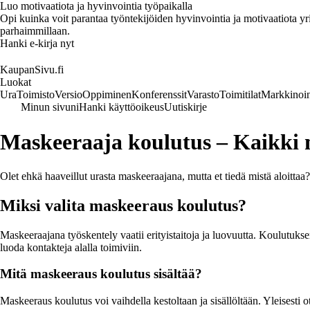
Luo motivaatiota ja hyvinvointia työpaikalla
Opi kuinka voit parantaa työntekijöiden hyvinvointia ja motivaatiota yrity
parhaimmillaan.
Hanki e-kirja nyt
KaupanSivu.fi
Luokat
Ura
Toimisto
Versio
Oppiminen
Konferenssit
Varasto
Toimitilat
Markkinoin
Minun sivuni
Hanki käyttöoikeus
Uutiskirje
Maskeeraaja koulutus – Kaikki m
Olet ehkä haaveillut urasta maskeeraajana, mutta et tiedä mistä aloittaa?
Miksi valita maskeeraus koulutus?
Maskeeraajana työskentely vaatii erityistaitoja ja luovuutta. Koulutuksen
luoda kontakteja alalla toimiviin.
Mitä maskeeraus koulutus sisältää?
Maskeeraus koulutus voi vaihdella kestoltaan ja sisällöltään. Yleisesti o