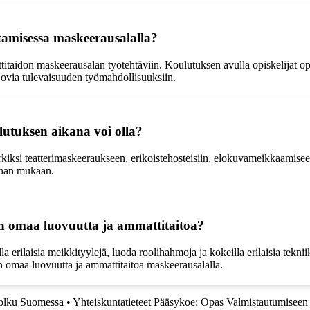
tamisessa maskeerausalalla?
itaidon maskeerausalan työtehtäviin. Koulutuksen avulla opiskelijat oppi
 ovia tulevaisuuden työmahdollisuuksiin.
lutuksen aikana voi olla?
kiksi teatterimaskeeraukseen, erikoistehosteisiin, elokuvameikkaamiseen,
onnan mukaan.
n omaa luovuutta ja ammattitaitoa?
a erilaisia meikkityylejä, luoda roolihahmoja ja kokeilla erilaisia tekni
än omaa luovuutta ja ammattitaitoa maskeerausalalla.
polku Suomessa
•
Yhteiskuntatieteet Pääsykoe: Opas Valmistautumiseen