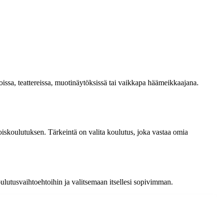
noissa, teattereissa, muotinäytöksissä tai vaikkapa häämeikkaajana.
oiskoulutuksen. Tärkeintä on valita koulutus, joka vastaa omia
oulutusvaihtoehtoihin ja valitsemaan itsellesi sopivimman.