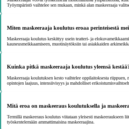
Työympäristö vaihtelee sen mukaan, minkä alan maskeeraaja valits
Miten maskeeraaja koulutus eroaa perinteisestä me
Maskeeraaja koulutus keskittyy usein teatteri- ja elokuvameikkaami
kauneusmeikkaamiseen, muotinäytöksiin tai asiakkaiden arkimeikk
Kuinka pitkä maskeeraaja koulutus yleensä kestää
Maskeeraaja koulutuksen kesto vaihtelee oppilaitoksesta riippuen,
opintojen laajuus, intensiivisyys ja mahdolliset erikoistumisvaihtoe
Mitä eroa on maskeeraus koulutuksella ja maskeera
Termillä maskeeraus koulutus viitataan yleisesti maskeeraukseen li
työskentelemään ammattimaisina maskeeraajina.