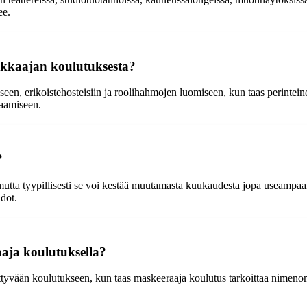
ee.
ikkaajan koulutuksesta?
seen, erikoistehosteisiin ja roolihahmojen luomiseen, kun taas perint
aamiseen.
?
 mutta tyypillisesti se voi kestää muutamasta kuukaudesta jopa useamp
hdot.
aja koulutuksella?
ittyvään koulutukseen, kun taas maskeeraaja koulutus tarkoittaa nimeno