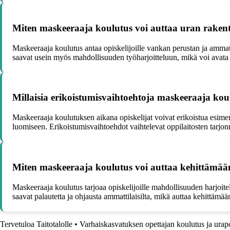
Miten maskeeraaja koulutus voi auttaa uran raken
Maskeeraaja koulutus antaa opiskelijoille vankan perustan ja ammatt
saavat usein myös mahdollisuuden työharjoitteluun, mikä voi avata
Millaisia erikoistumisvaihtoehtoja maskeeraaja kou
Maskeeraaja koulutuksen aikana opiskelijat voivat erikoistua esimer
luomiseen. Erikoistumisvaihtoehdot vaihtelevat oppilaitosten tarj
Miten maskeeraaja koulutus voi auttaa kehittämää
Maskeeraaja koulutus tarjoaa opiskelijoille mahdollisuuden harjoitell
saavat palautetta ja ohjausta ammattilaisilta, mikä auttaa kehittämä
Tervetuloa Taitotalolle
•
Varhaiskasvatuksen opettajan koulutus ja ura