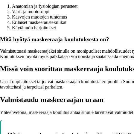
Anatomian ja fysiologian perusteet
Väri- ja muoto-oppi
Kasvojen muotojen tuntemus
Erilaiset maskeeraustekniikat
Käytännön harjoitukset
Mitä hyötyä maskeeraaja koulutuksesta on?
Valmistuttuasi maskeeraajaksi sinulla on monipuoliset mahdollisuudet työ
Koulutuksen myötä myös palkkataso voi nousta ja saatat saada enemmä
Missä voin suorittaa maskeeraaja koulutuk
Useat oppilaitokset tarjoavat maskeeraajan koulutusta eri puolilla Suom
tavoitteitasi ja tarpeitasi parhaiten.
Valmistaudu maskeeraajan uraan
Yhteenvetona, maskeeraaja koulutus antaa sinulle tarvittavat valmiudet 