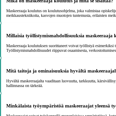
Mikä on maskeeraaja koulutus ja mitä se sisältää?
Maskeeraaja koulutus on koulutusohjelma, joka valmistaa opiskelijo
meikkaustekniikoita, kasvojen muotojen tuntemusta, erilaisten meik
Millaisia työllistymismahdollisuuksia maskeeraaja 
Maskeeraaja koulutuksen suorittaneet voivat työllistyä esimerkiksi t
Työllistymismahdollisuudet riippuvat osaamisesta, verkostoitumisest
Mitä taitoja ja ominaisuuksia hyvältä maskeeraaja
Hyvältä maskeeraajalta vaaditaan luovuutta, tarkkuutta, kärsivällis
hallinnassa on tärkeää.
Minkälaista työympäristöä maskeeraajat yleensä ty
Maskeeraajat voivat työskennellä monenlaisissa ympäristöissä, kute