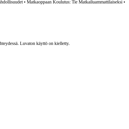
hdollisuudet
•
Matkaoppaan Koulutus: Tie Matkailuammattilaiseksi
•
teydessä. Luvaton käyttö on kielletty.