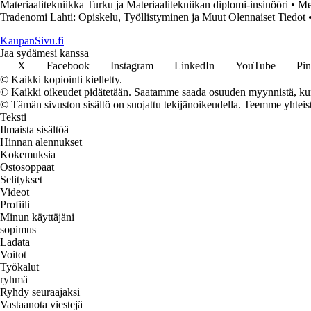
Materiaalitekniikka Turku ja Materiaalitekniikan diplomi-insinööri
•
Me
Tradenomi Lahti: Opiskelu, Työllistyminen ja Muut Olennaiset Tiedot
KaupanSivu.fi
Jaa sydämesi kanssa
X
Facebook
Instagram
LinkedIn
YouTube
Pin
© Kaikki kopiointi kielletty.
© Kaikki oikeudet pidätetään. Saatamme saada osuuden myynnistä, kun t
© Tämän sivuston sisältö on suojattu tekijänoikeudella. Teemme yhtei
Teksti
Ilmaista sisältöä
Hinnan alennukset
Kokemuksia
Ostosoppaat
Selitykset
Videot
Profiili
Minun käyttäjäni
sopimus
Ladata
Voitot
Työkalut
ryhmä
Ryhdy seuraajaksi
Vastaanota viestejä