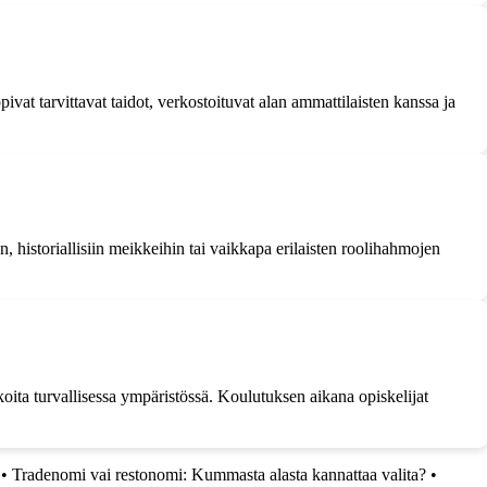
vat tarvittavat taidot, verkostoituvat alan ammattilaisten kanssa ja
 historiallisiin meikkeihin tai vaikkapa erilaisten roolihahmojen
ikoita turvallisessa ympäristössä. Koulutuksen aikana opiskelijat
•
Tradenomi vai restonomi: Kummasta alasta kannattaa valita?
•