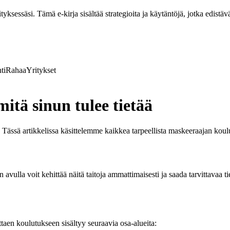
ksessäsi. Tämä e-kirja sisältää strategioita ja käytäntöjä, jotka edistävä
ti
Rahaa
Yritykset
itä sinun tulee tietää
 Tässä artikkelissa käsittelemme kaikkea tarpeellista maskeeraajan koulut
 avulla voit kehittää näitä taitoja ammattimaisesti ja saada tarvittavaa 
ttaen koulutukseen sisältyy seuraavia osa-alueita: