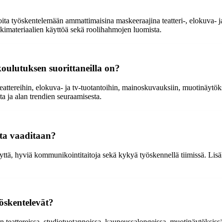
ita työskentelemään ammattimaisina maskeeraajina teatteri-, elokuva- 
kimateriaalien käyttöä sekä roolihahmojen luomista.
koulutuksen suorittaneilla on?
eattereihin, elokuva- ja tv-tuotantoihin, mainoskuvauksiin, muotinäytöks
a ja alan trendien seuraamisesta.
lta vaaditaan?
yyttä, hyviä kommunikointitaitoja sekä kykyä työskennellä tiimissä. Lisä
öskentelevät?
n teattereissa, studiotuotannoissa, kauneussalongeissa, muotinäytöksiss