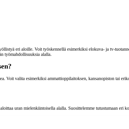
llistyä eri aloille. Voit työskennellä esimerkiksi elokuva- ja tv-tuotan
n työmahdollisuuksia alalla.
sen?
ea. Voit valita esimerkiksi ammattioppilaitoksen, kansanopiston tai erik
aloittaa uran mielenkiintoisella alalla. Suosittelemme tutustumaan eri k