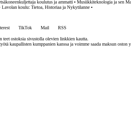
tsäkoneenkuljettaja koulutus ja ammatti
•
Musiikkiteknologia ja sen Ma
•
Lavolan koulu: Tietoa, Historiaa ja Nykytilanne
•
terest
TikTok
Mail
RSS
eet ostoksia sivustolla olevien linkkien kautta.
styötä kaupallisten kumppanien kanssa ja voimme saada maksun oston yh