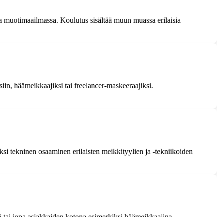
ja muotimaailmassa. Koulutus sisältää muun muassa erilaisia
iin, häämeikkaajiksi tai freelancer-maskeeraajiksi.
ksi tekninen osaaminen erilaisten meikkityylien ja -tekniikoiden
ä tai jopa asiakkaiden kotona esimerkiksi häämeikkaajina.