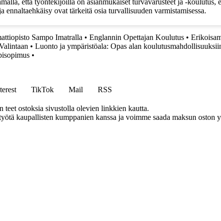
alla, että työntekijöillä on asianmukaiset turvavarusteet ja -koulutus, 
i ja ennaltaehkäisy ovat tärkeitä osia turvallisuuden varmistamisessa.
ttiopisto Sampo Imatralla
•
Englannin Opettajan Koulutus
•
Erikoisam
Valintaan
•
Luonto ja ympäristöala: Opas alan koulutusmahdollisuuksiin
pisopimus
•
terest
TikTok
Mail
RSS
eet ostoksia sivustolla olevien linkkien kautta.
styötä kaupallisten kumppanien kanssa ja voimme saada maksun oston yh