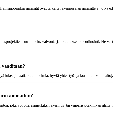
rainsinöörinkin ammatit ovat tärkeitä rakennusalan ammatteja, jotka ed
ojektien suunnittelu, valvonta ja toteutuksen koordinointi. He vastaav
ä vaaditaan?
ä lukea ja laatia suunnitelmia, hyviä yhteistyö- ja kommunikointitaitoj
örin ammattiin?
toa, joka voi olla esimerkiksi rakennus- tai ympäristötekniikan alalta. L