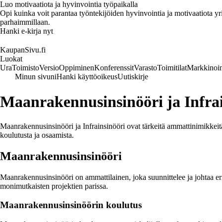
Luo motivaatiota ja hyvinvointia työpaikalla
Opi kuinka voit parantaa työntekijöiden hyvinvointia ja motivaatiota yrity
parhaimmillaan.
Hanki e-kirja nyt
KaupanSivu.fi
Luokat
Ura
Toimisto
Versio
Oppiminen
Konferenssit
Varasto
Toimitilat
Markkinoin
Minun sivuni
Hanki käyttöoikeus
Uutiskirje
Maanrakennusinsinööri ja Infra
Maanrakennusinsinööri ja Infrainsinööri ovat tärkeitä ammattinimikkeitä
koulutusta ja osaamista.
Maanrakennusinsinööri
Maanrakennusinsinööri on ammattilainen, joka suunnittelee ja johtaa er
monimutkaisten projektien parissa.
Maanrakennusinsinöörin koulutus