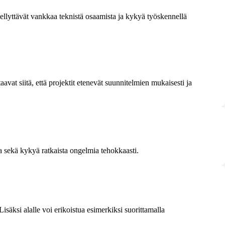
ellyttävät vankkaa teknistä osaamista ja kykyä työskennellä
at siitä, että projektit etenevät suunnitelmien mukaisesti ja
a sekä kykyä ratkaista ongelmia tehokkaasti.
isäksi alalle voi erikoistua esimerkiksi suorittamalla