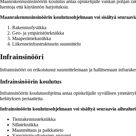
Maanrakennusinsinöörin koulutus antaa opiskelijalle vankan pohjan raken
luentoja että käytännön harjoituksia.
Maanrakennusinsinöörin koulutusohjelmaan voi sisältyä seuraavia
Rakennusfysiikka
Geo- ja ympäristötekniikka
Maaperämekaniikka
Liikenneinfrastruktuurin suunnittelu
Infrainsinööri
Infrainsinööri on erikoistunut suunnittelemaan ja hallitsemaan infrarake
Infrainsinöörin koulutus
Infrainsinöörin koulutusohjelma antaa opiskelijalle syvällisen ymmärryks
kehityksen periaatteita.
Infrainsinöörin koulutusohjelmaan voi sisältyä seuraavia aihealuei
Tienrakennustekniikka
Sillatekniikka
Maanmittaus ja paikkatieto
Ympäristövaikutusten arviointi