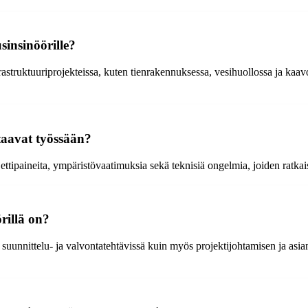
insinöörille?
struktuuriprojekteissa, kuten tienrakennuksessa, vesihuollossa ja kaavoi
taavat työssään?
ttipaineita, ympäristövaatimuksia sekä teknisiä ongelmia, joiden ratkai
rillä on?
unnittelu- ja valvontatehtävissä kuin myös projektijohtamisen ja asiantu