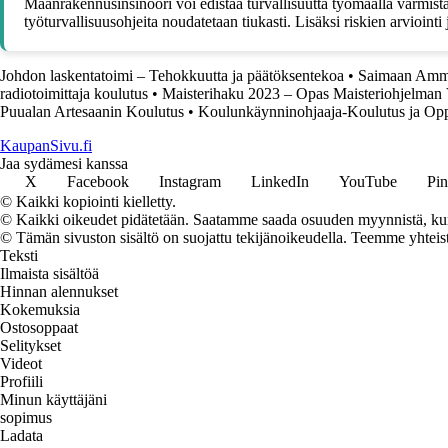
Maanrakennusinsinööri voi edistää turvallisuutta työmaalla varmistam
työturvallisuusohjeita noudatetaan tiukasti. Lisäksi riskien arvioint
Johdon laskentatoimi – Tehokkuutta ja päätöksentekoa
•
Saimaan Amma
radiotoimittaja koulutus
•
Maisterihaku 2023 – Opas Maisteriohjelman 
Puualan Artesaanin Koulutus
•
Koulunkäynninohjaaja-Koulutus ja Op
KaupanSivu.fi
Jaa sydämesi kanssa
X
Facebook
Instagram
LinkedIn
YouTube
Pin
© Kaikki kopiointi kielletty.
© Kaikki oikeudet pidätetään. Saatamme saada osuuden myynnistä, kun t
© Tämän sivuston sisältö on suojattu tekijänoikeudella. Teemme yhtei
Teksti
Ilmaista sisältöä
Hinnan alennukset
Kokemuksia
Ostosoppaat
Selitykset
Videot
Profiili
Minun käyttäjäni
sopimus
Ladata