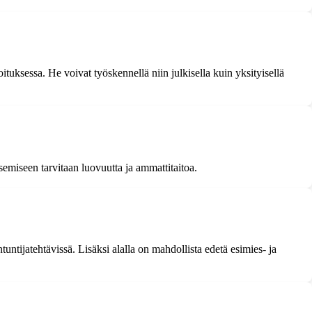
tuksessa. He voivat työskennellä niin julkisella kuin yksityisellä
semiseen tarvitaan luovuutta ja ammattitaitoa.
ntijatehtävissä. Lisäksi alalla on mahdollista edetä esimies- ja