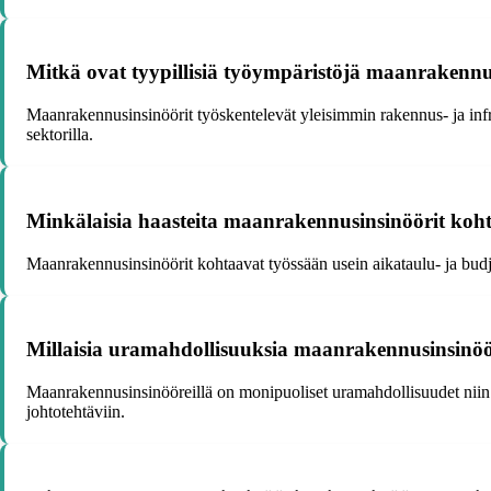
Mitkä ovat tyypillisiä työympäristöjä maanrakennus
Maanrakennusinsinöörit työskentelevät yleisimmin rakennus- ja infra
sektorilla.
Minkälaisia haasteita maanrakennusinsinöörit koh
Maanrakennusinsinöörit kohtaavat työssään usein aikataulu- ja budje
Millaisia uramahdollisuuksia maanrakennusinsinöö
Maanrakennusinsinööreillä on monipuoliset uramahdollisuudet niin su
johtotehtäviin.