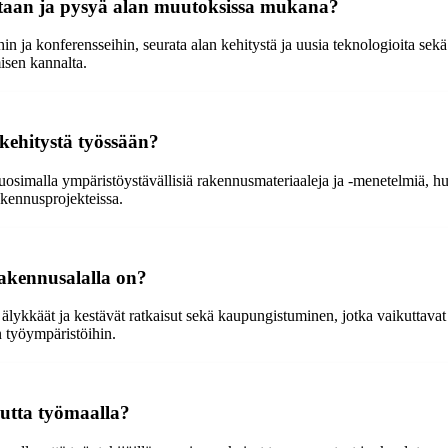
staan ja pysyä alan muutoksissa mukana?
in ja konferensseihin, seurata alan kehitystä ja uusia teknologioita sek
isen kannalta.
kehitystä työssään?
suosimalla ympäristöystävällisiä rakennusmateriaaleja ja -menetelmiä,
akennusprojekteissa.
akennusalalla on?
 älykkäät ja kestävät ratkaisut sekä kaupungistuminen, jotka vaikuttava
n työympäristöihin.
uutta työmaalla?