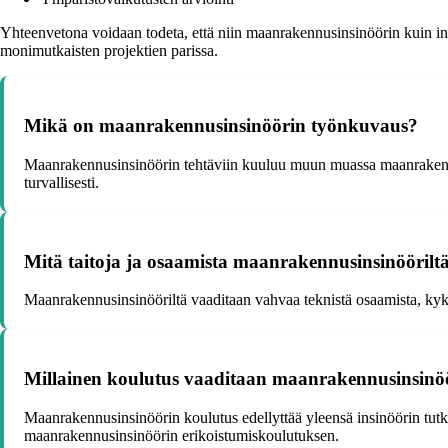
Yhteenvetona voidaan todeta, että niin maanrakennusinsinöörin kuin inf
monimutkaisten projektien parissa.
Mikä on maanrakennusinsinöörin työnkuvaus?
Maanrakennusinsinöörin tehtäviin kuuluu muun muassa maanrakennuspr
turvallisesti.
Mitä taitoja ja osaamista maanrakennusinsinöörilt
Maanrakennusinsinööriltä vaaditaan vahvaa teknistä osaamista, kyky
Millainen koulutus vaaditaan maanrakennusinsinö
Maanrakennusinsinöörin koulutus edellyttää yleensä insinöörin tutkin
maanrakennusinsinöörin erikoistumiskoulutuksen.