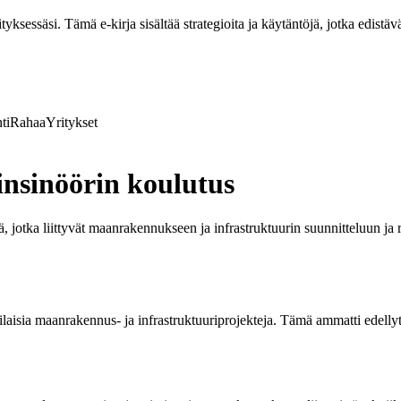
ksessäsi. Tämä e-kirja sisältää strategioita ja käytäntöjä, jotka edistävä
ti
Rahaa
Yritykset
insinöörin koulutus
, jotka liittyvät maanrakennukseen ja infrastruktuurin suunnitteluun ja
ilaisia maanrakennus- ja infrastruktuuriprojekteja. Tämä ammatti edelly