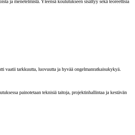
ista ja menetelmistä. Yleensä koulutukseen sisältyy sekä teoreettisia
matti vaatii tarkkuutta, luovuutta ja hyvää ongelmanratkaisukykyä.
tuksessa painotetaan teknisiä taitoja, projektinhallintaa ja kestävän