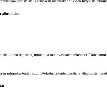
nusalan perusteista ja erityisesti maanrakennukseen liittyvistä tekniiko
 aihealueita:
nteita, kuten tiet, sillat, tunnelit ja muut vastaavat rakenteet. Tämä am
en infrarakenteiden suunnittelusta, rakentamisesta ja ylläpidosta. Koulu
ta: