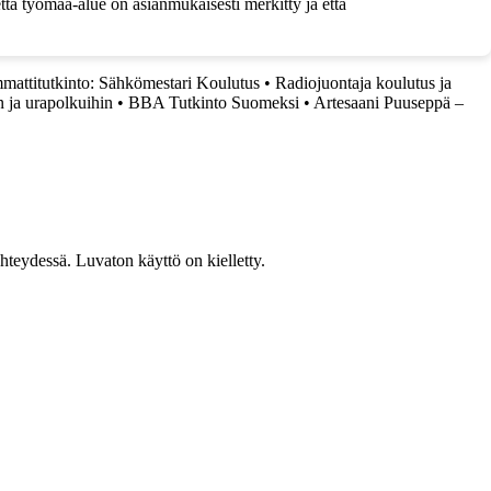
että työmaa-alue on asianmukaisesti merkitty ja että
mattitutkinto: Sähkömestari Koulutus
•
Radiojuontaja koulutus ja
 ja urapolkuihin
•
BBA Tutkinto Suomeksi
•
Artesaani Puuseppä –
teydessä. Luvaton käyttö on kielletty.