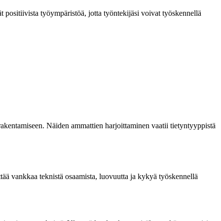
t positiivista työympäristöä, jotta työntekijäsi voivat työskennellä
 rakentamiseen. Näiden ammattien harjoittaminen vaatii tietyntyyppistä
ttää vankkaa teknistä osaamista, luovuutta ja kykyä työskennellä