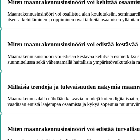
Miten maanrakennusinsinööri voi kehittää osaami
Maanrakennusinsinööri voi osallistua alan koulutuksiin, seminaareih
itsensä kehittäminen ja oppiminen ovat tärkeitä osaamisen ylläpitäm
Miten maanrakennusinsinööri voi edistää kestävää 
Maanrakennusinsinööri voi edistää kestävää kehitystä esimerkiksi 
suunnittelussa sekä vähentämällä haitallisia ympäristövaikutuksia r
Millaisia trendejä ja tulevaisuuden näkymiä maanr
Maanrakennusalalla nähdään kasvavia trendejä kuten digitalisaatio,
vaaditaan entistä laajempaa osaamista ja kykyä sopeutua muuttuvii
Miten maanrakennusinsinööri voi edistää turvallis