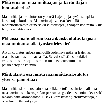
Mitä eroa on maanmittaajan ja kartoittajan
koulutuksella?
Maanmittaajan koulutus on yleensä laajempi ja syvällisempi kuin
kartoittajan koulutus. Maanmittaaja voi työskennellä
monipuolisemmin esimerkiksi kiinteistöjen ja ympäristön mittauksiin
liittyvissä tehtävissä.
Millaisia mahdollisuuksia aikuiskoulutus tarjoaa
maanmittausalalla työskenteleville?
Aikuiskoulutus tarjoaa mahdollisuuden syventää ja laajentaa
osaamistaan maanmittausalalla. Se voi sisältää esimerkiksi
erikoistumiskursseja uusimpiin mittausmenetelmiin tai
paikkatietojärjestelmiin.
Minkälaista osaamista maanmittauskoulutus
yleensä painottaa?
Maanmittauskoulutus painottaa paikkatietojärjestelmien hallintaa,
maastomittausta, kartografian perusteita, geodeettisia mittauksia sekä
maanmittauslainsäädäntöä. Lisäksi korostetaan yhteistyötaitoja ja
ongelmanratkaisukykyä.