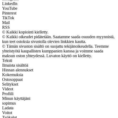
LinkedIn
YouTube
Pinterest
TikTok
Mail
RSS
© Kaikki kopiointi kielletty.
© Kaikki oikeudet pidätetään. Saatamme saada osuuden myynnistä,
kun teet ostoksia sivustolla olevien linkkien kautta.
© Tämän sivuston sisältö on suojattu tekijänoikeudella. Teemme
yhteistyötä kaupallisten kumppanien kanssa ja voimme saada
maksun oston yhteydessä. Luvaton käyttö on kielletty.
Teksti
Ilmaista sisältöä
Hinnan alennukset
Kokemuksia
Ostosoppaat
Selitykset
Videot
Profiili
Minun käyttäjäni
sopimus
Ladata
Voitot
Työkalut