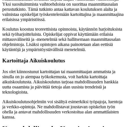
Yksi suosituimmista vaihtoehdoista on suorittaa maanmittausalan
perustutkinto. Tämä tutkinto antaa kattavan koulutuksen alalta ja
valmistaa opiskelijat työskentelemään kartoittajina ja maanmittaajina
erilaisissa ympäristöissä.
Koulutus koostuu teoreettisista opinnoista, käytännön harjoituksista
sekä työharjoitteluista. Opiskelijat oppivat käyttämään erilaisia
mittausvälineitä ja -menetelmiä sekä hallitsemaan maanmittausalan
ohjelmistoja. Lisäksi opintojen aikana painotetaan alan eettisiä
käytäntöjä ja ympäristöystävällisiä menetelmiä.
Kartoittaja Aikuiskoulutus
Jos olet kiinnostunut kartoittajan tai maanmittaajan ammatista ja
sinulla on jo aiempaa työkokemusta, voit harkita kartoittaja
aikuiskoulutusta. Aikuiskoulutus tarjoaa mahdollisuuden hankkia
uutta osaamista ja päivittää tietoja alan uusista trendeistä ja
teknologioista.
Aikuiskoulutusohjelmiin voi sisältyä esimerkiksi työpajoja, luentoja
ja verkko-opintoja. Ne mahdollistavat joustavan opiskelun työn
ohella ja antavat mahdollisuuden verkostoitua alan ammattilaisten
kanssa.