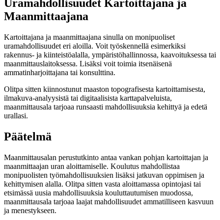
Uramahdollisuudet Kartoittajana ja
Maanmittaajana
Kartoittajana ja maanmittaajana sinulla on monipuoliset
uramahdollisuudet eri aloilla. Voit työskennellä esimerkiksi
rakennus- ja kiinteistöalalla, ympäristöhallinnossa, kaavoituksessa tai
maanmittauslaitoksessa. Lisäksi voit toimia itsenäisenä
ammatinharjoittajana tai konsulttina.
Olitpa sitten kiinnostunut maaston topografisesta kartoittamisesta,
ilmakuva-analyysistä tai digitaalisista karttapalveluista,
maanmittausala tarjoaa runsaasti mahdollisuuksia kehittyä ja edetä
urallasi.
Päätelmä
Maanmittausalan perustutkinto antaa vankan pohjan kartoittajan ja
maanmittaajan uran aloittamiselle. Koulutus mahdollistaa
monipuolisten työmahdollisuuksien lisäksi jatkuvan oppimisen ja
kehittymisen alalla. Olitpa sitten vasta aloittamassa opintojasi tai
etsimässä uusia mahdollisuuksia kouluttautumisen muodossa,
maanmittausala tarjoaa laajat mahdollisuudet ammatilliseen kasvuun
ja menestykseen.