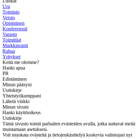
Luokat
Ura
Toimisto
Versio
Oppiminen
Konferenssit
Varasto
Toimitilat
Markkinointi
Rahaa
Yritykset
Keitä me olemme?
Hanki apua
PR
Edistäminen
Minun pääsyni
Uutiskirje
Yhteistyökumppani
Lähetä vinkki
Minun sivuni
Hanki käyttöoikeus
Uutiskirje
Tämä sivusto toimii parhaiten evästeiden avulla, jotka auttavat meitä
muistamaan asetuksesi.
Voit muokata evästeitä ja tietojenkäsittelyä koskevia valintojasi nyt