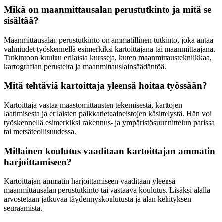
Mikä on maanmittausalan perustutkinto ja mitä se
sisältää?
Maanmittausalan perustutkinto on ammatillinen tutkinto, joka antaa
valmiudet työskennellä esimerkiksi kartoittajana tai maanmittaajana.
Tutkintoon kuuluu erilaisia kursseja, kuten maanmittaustekniikkaa,
kartografian perusteita ja maanmittauslainsäädäntöä.
Mitä tehtäviä kartoittaja yleensä hoitaa työssään?
Kartoittaja vastaa maastomittausten tekemisestä, karttojen
laatimisesta ja erilaisten paikkatietoaineistojen käsittelystä. Hän voi
työskennellä esimerkiksi rakennus- ja ympäristösuunnittelun parissa
tai metsäteollisuudessa.
Millainen koulutus vaaditaan kartoittajan ammatin
harjoittamiseen?
Kartoittajan ammatin harjoittamiseen vaaditaan yleensä
maanmittausalan perustutkinto tai vastaava koulutus. Lisäksi alalla
arvostetaan jatkuvaa täydennyskoulutusta ja alan kehityksen
seuraamista.