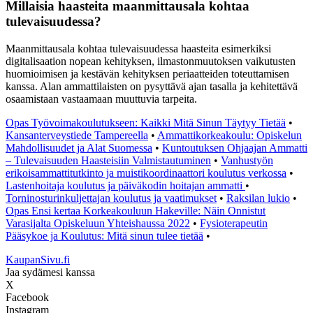
Millaisia haasteita maanmittausala kohtaa
tulevaisuudessa?
Maanmittausala kohtaa tulevaisuudessa haasteita esimerkiksi
digitalisaation nopean kehityksen, ilmastonmuutoksen vaikutusten
huomioimisen ja kestävän kehityksen periaatteiden toteuttamisen
kanssa. Alan ammattilaisten on pysyttävä ajan tasalla ja kehitettävä
osaamistaan vastaamaan muuttuvia tarpeita.
Opas Työvoimakoulutukseen: Kaikki Mitä Sinun Täytyy Tietää
•
Kansanterveystiede Tampereella
•
Ammattikorkeakoulu: Opiskelun
Mahdollisuudet ja Alat Suomessa
•
Kuntoutuksen Ohjaajan Ammatti
– Tulevaisuuden Haasteisiin Valmistautuminen
•
Vanhustyön
erikoisammattitutkinto ja muistikoordinaattori koulutus verkossa
•
Lastenhoitaja koulutus ja päiväkodin hoitajan ammatti
•
Torninosturinkuljettajan koulutus ja vaatimukset
•
Raksilan lukio
•
Opas Ensi kertaa Korkeakouluun Hakeville: Näin Onnistut
Varasijalta Opiskeluun Yhteishaussa 2022
•
Fysioterapeutin
Pääsykoe ja Koulutus: Mitä sinun tulee tietää
•
KaupanSivu.fi
Jaa sydämesi kanssa
X
Facebook
Instagram