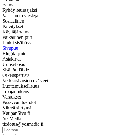
ryhmä
Ryhdy seuraajaksi
Vastaanota viestejä
Sosiaalinen
Päivitykset
Käyttäjäryhmä
Paikallinen piiri
Linkit sisällössä
Sivupuu
Blogikirjoitus
Asiakirjat
Uutiset-osio
Sisällön lähde
Oikeusperusta
Verkkosivuston evästeet
Luottamuksellisuus
Tekijänoikeus
Varaukset
Pääsyvaihtoehdot
Vihreä siirtymä
KaupanSivu.fi
YesMedia
tiedotus@yesmedia.fi