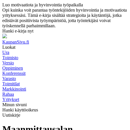
Luo motivaatiota ja hyvinvointia työpaikalla
Opi kuinka voit parantaa työntekijöiden hyvinvointia ja motivaatiota
yrityksessäsi. Tämä e-kirja sisältää strategioita ja käytäntöjä, jotka
edistävät positiivista työympäristöä, jotta työntekijäsi voivat
työskennellä parhaimmillaan.
Hanki e-kirja nyt
KaupanSivu.fi
Luokat
Ura
Toimisto
Versio
Oppiminen
Konferenssit
Varasto
Toimitilat
Markkinointi
Rahaa
Yritykset
Minun sivuni
Hanki käyttöoikeus
Uutiskirje
Maanmittausalan