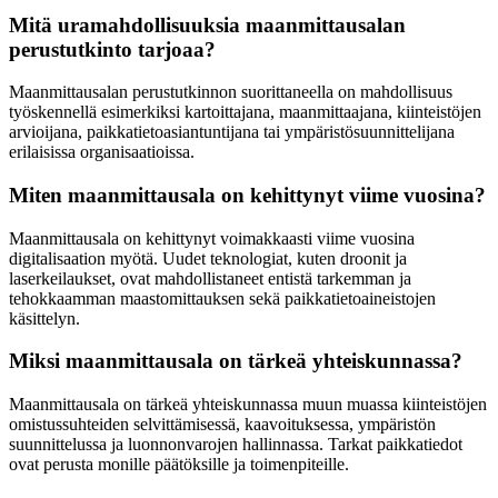
Mitä uramahdollisuuksia maanmittausalan
perustutkinto tarjoaa?
Maanmittausalan perustutkinnon suorittaneella on mahdollisuus
työskennellä esimerkiksi kartoittajana, maanmittaajana, kiinteistöjen
arvioijana, paikkatietoasiantuntijana tai ympäristösuunnittelijana
erilaisissa organisaatioissa.
Miten maanmittausala on kehittynyt viime vuosina?
Maanmittausala on kehittynyt voimakkaasti viime vuosina
digitalisaation myötä. Uudet teknologiat, kuten droonit ja
laserkeilaukset, ovat mahdollistaneet entistä tarkemman ja
tehokkaamman maastomittauksen sekä paikkatietoaineistojen
käsittelyn.
Miksi maanmittausala on tärkeä yhteiskunnassa?
Maanmittausala on tärkeä yhteiskunnassa muun muassa kiinteistöjen
omistussuhteiden selvittämisessä, kaavoituksessa, ympäristön
suunnittelussa ja luonnonvarojen hallinnassa. Tarkat paikkatiedot
ovat perusta monille päätöksille ja toimenpiteille.