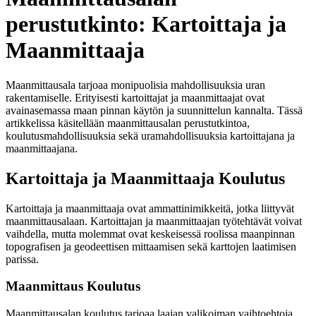
perustutkinto: Kartoittaja ja
Maanmittaaja
Maanmittausala tarjoaa monipuolisia mahdollisuuksia uran
rakentamiselle. Erityisesti kartoittajat ja maanmittaajat ovat
avainasemassa maan pinnan käytön ja suunnittelun kannalta. Tässä
artikkelissa käsitellään maanmittausalan perustutkintoa,
koulutusmahdollisuuksia sekä uramahdollisuuksia kartoittajana ja
maanmittaajana.
Kartoittaja ja Maanmittaaja Koulutus
Kartoittaja ja maanmittaaja ovat ammattinimikkeitä, jotka liittyvät
maanmittausalaan. Kartoittajan ja maanmittaajan työtehtävät voivat
vaihdella, mutta molemmat ovat keskeisessä roolissa maanpinnan
topografisen ja geodeettisen mittaamisen sekä karttojen laatimisen
parissa.
Maanmittaus Koulutus
Maanmittausalan koulutus tarjoaa laajan valikoiman vaihtoehtoja.