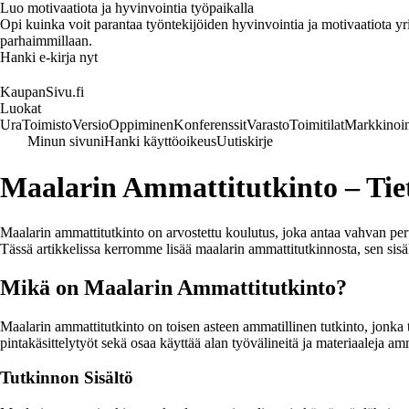
Luo motivaatiota ja hyvinvointia työpaikalla
Opi kuinka voit parantaa työntekijöiden hyvinvointia ja motivaatiota yrity
parhaimmillaan.
Hanki e-kirja nyt
KaupanSivu.fi
Luokat
Ura
Toimisto
Versio
Oppiminen
Konferenssit
Varasto
Toimitilat
Markkinoin
Minun sivuni
Hanki käyttöoikeus
Uutiskirje
Maalarin Ammattitutkinto – Tie
Maalarin ammattitutkinto on arvostettu koulutus, joka antaa vahvan peru
Tässä artikkelissa kerromme lisää maalarin ammattitutkinnosta, sen sisäl
Mikä on Maalarin Ammattitutkinto?
Maalarin ammattitutkinto on toisen asteen ammatillinen tutkinto, jonka t
pintakäsittelytyöt sekä osaa käyttää alan työvälineitä ja materiaaleja am
Tutkinnon Sisältö