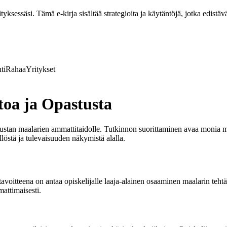
ksessäsi. Tämä e-kirja sisältää strategioita ja käytäntöjä, jotka edistävä
ti
Rahaa
Yritykset
toa ja Opastusta
stan maalarien ammattitaidolle. Tutkinnon suorittaminen avaa monia mahd
löstä ja tulevaisuuden näkymistä alalla.
avoitteena on antaa opiskelijalle laaja-alainen osaaminen maalarin tehtäv
mattimaisesti.