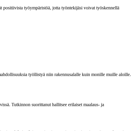
t positiivista työympäristöä, jotta työntekijäsi voivat työskennellä
ollisuuksia työllistyä niin rakennusalalle kuin monille muille aloille.
issä. Tutkinnon suorittanut hallitsee erilaiset maalaus- ja