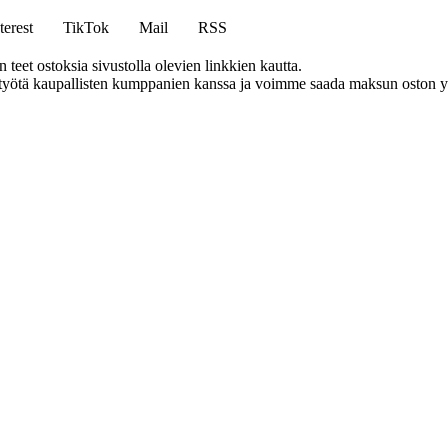
terest
TikTok
Mail
RSS
eet ostoksia sivustolla olevien linkkien kautta.
styötä kaupallisten kumppanien kanssa ja voimme saada maksun oston yh