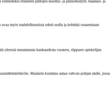
simerkiksi erilaisten pintojen tasoitus- ja pinnoitustyöt, maalaus- ja
to avaa myös mahdollisuuksia edetä uralla ja kehittää osaamistaan
tää yleensä muutamasta kuukaudesta vuoteen, riippuen opiskelijan
uunnittelutehtäviin. Maalarin koulutus antaa vahvan pohjan alalle, jossa