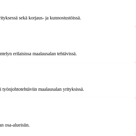
vityksessä sekä korjaus- ja kunnostustöissä.
elyn erilaisissa maalausalan tehtävissä.
si työnjohtotehtäviin maalausalan yrityksissä.
n osa-alueisiin.