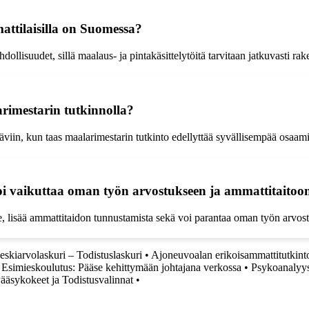
attilaisilla on Suomessa?
ollisuudet, sillä maalaus- ja pintakäsittelytöitä tarvitaan jatkuvasti rak
rimestarin tutkinnolla?
iin, kun taas maalarimestarin tutkinto edellyttää syvällisempää osaamis
i vaikuttaa oman työn arvostukseen ja ammattitaitoo
e, lisää ammattitaidon tunnustamista sekä voi parantaa oman työn arvost
skiarvolaskuri – Todistuslaskuri
•
Ajoneuvoalan erikoisammattitutkint
•
Esimieskoulutus: Pääse kehittymään johtajana verkossa
•
Psykoanalyysi
ääsykokeet ja Todistusvalinnat
•