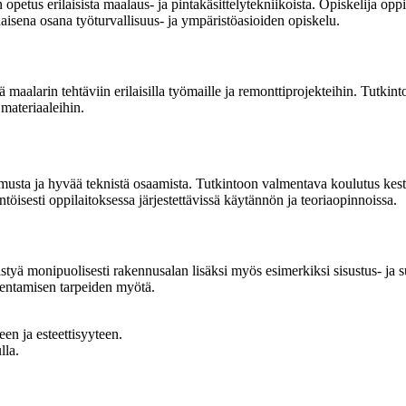
us erilaisista maalaus- ja pintakäsittelytekniikoista. Opiskelija oppii e
naisena osana työturvallisuus- ja ympäristöasioiden opiskelu.
maalarin tehtäviin erilaisilla työmaille ja remonttiprojekteihin. Tutkin
 materiaaleihin.
musta ja hyvää teknistä osaamista. Tutkintoon valmentava koulutus kes
ntöisesti oppilaitoksessa järjestettävissä käytännön ja teoriaopinnoissa.
styä monipuolisesti rakennusalan lisäksi myös esimerkiksi sisustus- ja s
akentamisen tarpeiden myötä.
en ja esteettisyyteen.
lla.