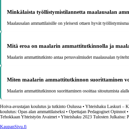
Minkälaista työllistymistilannetta maalausalan amm
Maalausalan ammattilaisille on yleisesti ottaen hyvät työllistymismahd
Mitä eroa on maalarin ammattitutkinnolla ja maala
Maalarin ammattitutkinto antaa perusvalmiudet maalausalan työtehtäv
Miten maalarin ammattitutkinnon suorittaminen vo
Maalarin ammattitutkinnon suorittaminen osoittaa sitoutumista alall
Hoiva-avustajan koulutus ja tutkinto Oulussa
•
Yhteishaku Laskuri – Ke
koulutus: Opas alan ammattilaiseksi
•
Opettajan Pedagogiset Opinnot
Tehokkaan Yhteistyön Avaimet
•
Yhteishaku 2023 Tulosten Julkaisu: P
KaupanSivu.fi