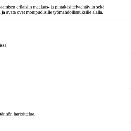
misen erilaisiin maalaus- ja pintakäsittelytehtäviin sekä
ja avata ovet monipuolisille työmahdollisuuksille alalla.
issä.
tännön harjoittelua.