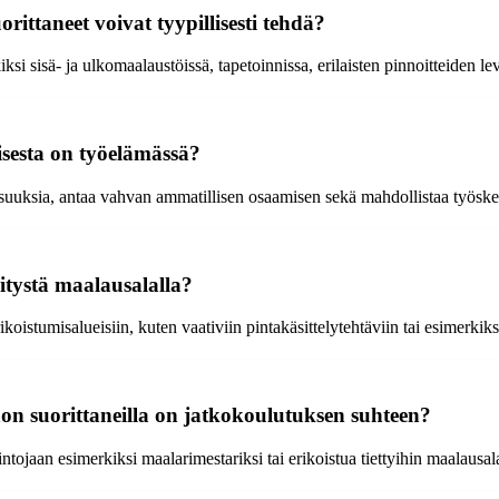
ittaneet voivat tyypillisesti tehdä?
si sisä- ja ulkomaalaustöissä, tapetoinnissa, erilaisten pinnoitteiden le
sesta on työelämässä?
suuksia, antaa vahvan ammatillisen osaamisen sekä mahdollistaa työskent
itystä maalausalalla?
koistumisalueisiin, kuten vaativiin pintakäsittelytehtäviin tai esimerkik
on suorittaneilla on jatkokoulutuksen suhteen?
tojaan esimerkiksi maalarimestariksi tai erikoistua tiettyihin maalausala