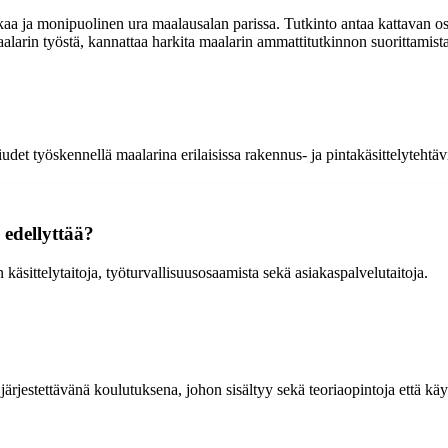
a ja monipuolinen ura maalausalan parissa. Tutkinto antaa kattavan osaa
larin työstä, kannattaa harkita maalarin ammattitutkinnon suorittamista 
det työskennellä maalarina erilaisissa rakennus- ja pintakäsittelytehtäv
 edellyttää?
käsittelytaitoja, työturvallisuusosaamista sekä asiakaspalvelutaitoja.
järjestettävänä koulutuksena, johon sisältyy sekä teoriaopintoja että käy