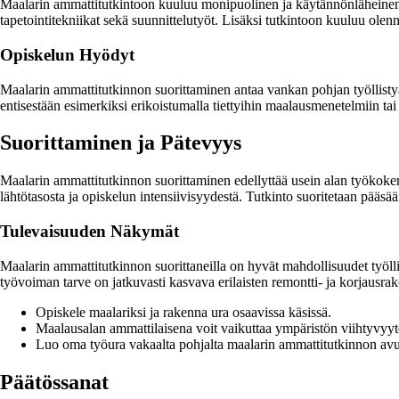
Maalarin ammattitutkintoon kuuluu monipuolinen ja käytännönläheinen opet
tapetointitekniikat sekä suunnittelutyöt. Lisäksi tutkintoon kuuluu olen
Opiskelun Hyödyt
Maalarin ammattitutkinnon suorittaminen antaa vankan pohjan työllistyä 
entisestään esimerkiksi erikoistumalla tiettyihin maalausmenetelmiin tai
Suorittaminen ja Pätevyys
Maalarin ammattitutkinnon suorittaminen edellyttää usein alan työkoke
lähtötasosta ja opiskelun intensiivisyydestä. Tutkinto suoritetaan pääsää
Tulevaisuuden Näkymät
Maalarin ammattitutkinnon suorittaneilla on hyvät mahdollisuudet työlli
työvoiman tarve on jatkuvasti kasvava erilaisten remontti- ja korjausr
Opiskele maalariksi ja rakenna ura osaavissa käsissä.
Maalausalan ammattilaisena voit vaikuttaa ympäristön viihtyvyyte
Luo oma työura vakaalta pohjalta maalarin ammattitutkinnon avu
Päätössanat