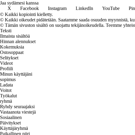
Jaa sydämesi kanssa
X
Facebook
Instagram
LinkedIn
YouTube
Pin
© Kaikki kopiointi kielletty.
© Kaikki oikeudet pidätetään. Saatamme saada osuuden myynnistä, kun t
© Tämän sivuston sisältö on suojattu tekijänoikeudella. Teemme yhtei
Teksti
Ilmaista sisältöä
Hinnan alennukset
Kokemuksia
Ostosoppaat
Selitykset
Videot
Profiili
Minun käyttäjäni
sopimus
Ladata
Voitot
Työkalut
ryhmä
Ryhdy seuraajaksi
Vastaanota viestejä
Sosiaalinen
Päivitykset
Käyttäjäryhmä
Paikallinen piiri