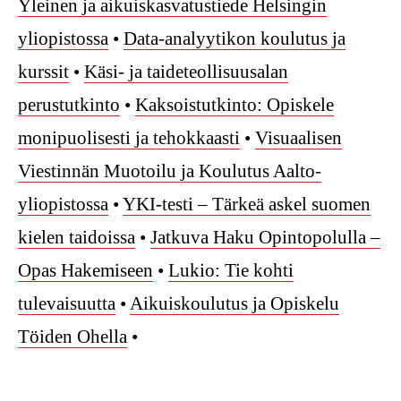
Yleinen ja aikuiskasvatustiede Helsingin
yliopistossa
•
Data-analyytikon koulutus ja
kurssit
•
Käsi- ja taideteollisuusalan
perustutkinto
•
Kaksoistutkinto: Opiskele
monipuolisesti ja tehokkaasti
•
Visuaalisen
Viestinnän Muotoilu ja Koulutus Aalto-
yliopistossa
•
YKI-testi – Tärkeä askel suomen
kielen taidoissa
•
Jatkuva Haku Opintopolulla –
Opas Hakemiseen
•
Lukio: Tie kohti
tulevaisuutta
•
Aikuiskoulutus ja Opiskelu
Töiden Ohella
•