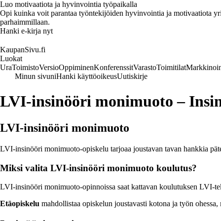
Luo motivaatiota ja hyvinvointia työpaikalla
Opi kuinka voit parantaa työntekijöiden hyvinvointia ja motivaatiota yrity
parhaimmillaan.
Hanki e-kirja nyt
KaupanSivu.fi
Luokat
Ura
Toimisto
Versio
Oppiminen
Konferenssit
Varasto
Toimitilat
Markkinoin
Minun sivuni
Hanki käyttöoikeus
Uutiskirje
LVI-insinööri monimuoto – Insi
LVI-insinööri monimuoto
LVI-insinööri monimuoto-opiskelu tarjoaa joustavan tavan hankkia pätev
Miksi valita LVI-insinööri monimuoto koulutus?
LVI-insinööri monimuoto-opinnoissa saat kattavan koulutuksen LVI-teknii
Etäopiskelu
mahdollistaa opiskelun joustavasti kotona ja työn ohessa, m