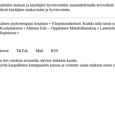
stön laatuun ja käyttäjien hyvinvointiin suunnittelemalla terveellisiä ja 
stävät käyttäjien mukavuutta ja hyvinvointia.
alisen psykoterapian koulutus
•
Yliopistotutkinnot: Kaikki mitä sinun tu
 Koulutukseen
•
Ahlman Edu – Oppimisen Mahdollisuuksia
•
Lastenoh
iopistossa
•
terest
TikTok
Mail
RSS
eet ostoksia sivustolla olevien linkkien kautta.
styötä kaupallisten kumppanien kanssa ja voimme saada maksun oston yh