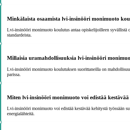
Minkälaista osaamista lvi-insinööri monimuoto koul
Lvi-insinööri monimuoto koulutus antaa opiskelijoilleen syvällistä 
standardeista.
Millaisia uramahdollisuuksia lvi-insinööri monimuo
Lvi-insinööri monimuoto koulutuksen suorittaneilla on mahdollisuus t
parissa.
Miten lvi-insinööri monimuoto voi edistää kestävää
Lvi-insinööri monimuoto voi edistää kestävää kehitystä työssään suu
energialähteitä.