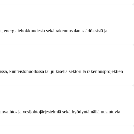
sta, energiatehokkuudesta sekä rakennusalan säädöksistä ja
ä, kiinteistöhuollossa tai julkisella sektorilla rakennusprojektien
anvaihto- ja vesijohtojärjestelmiä sekä hyödyntämällä uusiutuvia