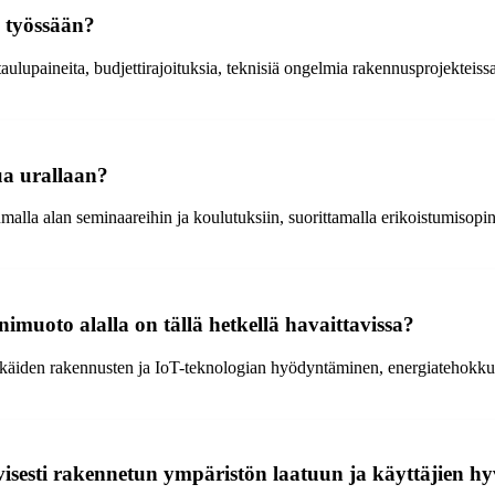
a työssään?
lupaineita, budjettirajoituksia, teknisiä ongelmia rakennusprojekteissa s
ua urallaan?
malla alan seminaareihin ja koulutuksiin, suorittamalla erikoistumisopi
nimuoto alalla on tällä hetkellä havaittavissa?
ykkäiden rakennusten ja IoT-teknologian hyödyntäminen, energiatehokku
visesti rakennetun ympäristön laatuun ja käyttäjien hy