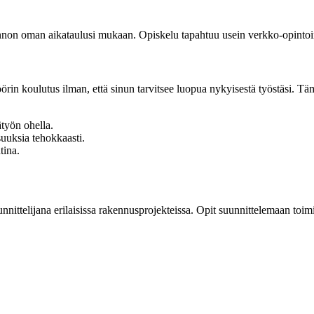
kinnon oman aikataulusi mukaan. Opiskelu tapahtuu usein verkko-opintoi
in koulutus ilman, että sinun tarvitsee luopua nykyisestä työstäsi. Täm
ätyön ohella.
uksia tehokkaasti.
tina.
unnittelijana erilaisissa rakennusprojekteissa. Opit suunnittelemaan toim