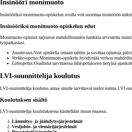
Insinööri monimuoto
Insinööriksi monimuoto-opiskelun avulla voit suorittaa insinöörin tut
Insinööriksi monimuoto-opiskelun edut
Monimuoto-opinnot tarjoavat mahdollisuuden hankkia arvostettu insinöör
työpaikastasi.
Joustavuus:
Voit opiskella omaan tahtiin ja sovittaa opintoja päiv
Verkko-opetus:
Monimuoto-opiskelu hyödyntää verkon mahdollisu
Lähiopetus:
Osallistut tarvittaessa lähiopetukseen tietyinä ajankoh
LVI-suunnittelija koulutus
LVI-suunnittelija koulutus antaa sinulle tarvittavat taidot toimia LVI-su
Koulutuksen sisältö
LVI-suunnittelija koulutuksessa käsitellään muun muassa:
Lämmitys- ja jäähdytysjärjestelmät
Vesijohto- ja viemärijärjestelmät
Ilmastointijärjestelmät