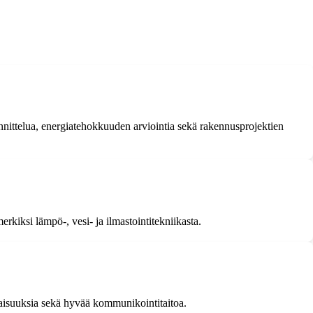
unnittelua, energiatehokkuuden arviointia sekä rakennusprojektien
rkiksi lämpö-, vesi- ja ilmastointitekniikasta.
naisuuksia sekä hyvää kommunikointitaitoa.