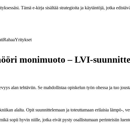
ksessäsi. Tämä e-kirja sisältää strategioita ja käytäntöjä, jotka edistävä
ti
Rahaa
Yritykset
nööri monimuoto – LVI-suunnitte
yys alan tehtäviin. Se mahdollistaa opiskelun työn ohessa ja tuo jousta
kan alalta. Opit suunnittelemaan ja toteuttamaan erilaisia lämpö-, vesi-
ikä sopii hyvin niille, jotka eivät pysty osallistumaan perinteisiin luen