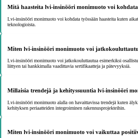
Mitä haasteita lvi-insinööri monimuoto voi kohdat
Lvi-insinööri monimuoto voi kohdata työssään haasteita kuten aikatau
teknologioista.
Miten lvi-insinööri monimuoto voi jatkokouluttaut
Lvi-insinööri monimuoto voi jatkokouluttautua esimerkiksi osallistu
liittyen tai hankkimalla vaadittavia sertifikaatteja ja pätevyyksiä.
Millaisia trendejä ja kehityssuuntia lvi-insinööri mo
Lvi-insinööri monimuoto alalla on havaittavissa trendejä kuten äl
kehityksen periaatteiden integroiminen rakennusprojekteihin.
Miten lvi-insinööri monimuoto voi vaikuttaa positii