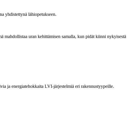
na yhdistettynä lähiopetukseen.
ä mahdollistaa uran kehittämisen samalla, kun pidät kiinni nykyisestä
ivia ja energiatehokkaita LVI-järjestelmiä eri rakennustyypeille.