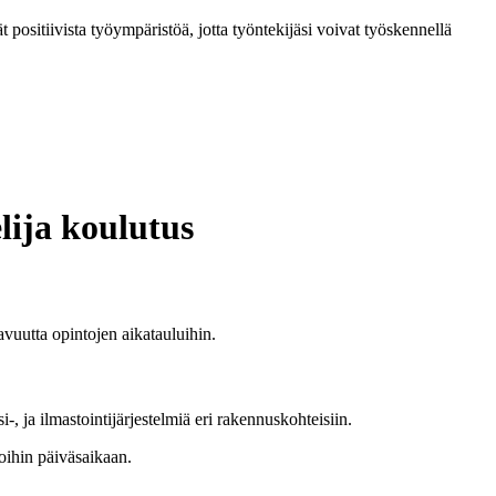
t positiivista työympäristöä, jotta työntekijäsi voivat työskennellä
lija koulutus
vuutta opintojen aikatauluihin.
, ja ilmastointijärjestelmiä eri rakennuskohteisiin.
toihin päiväsaikaan.