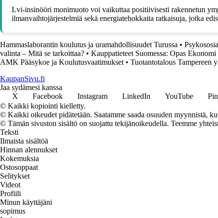
Lvi-insinööri monimuoto voi vaikuttaa positiivisesti rakennetun ympäri
ilmanvaihtojärjestelmiä sekä energiatehokkaita ratkaisuja, jotka edi
Hammaslaborantin koulutus ja uramahdollisuudet Turussa
•
Psykososia
valinta – Mitä se tarkoittaa?
•
Kauppatieteet Suomessa: Opas Ekonomi
AMK Pääsykoe ja Koulutusvaatimukset
•
Tuotantotalous Tampereen yl
KaupanSivu.fi
Jaa sydämesi kanssa
X
Facebook
Instagram
LinkedIn
YouTube
Pin
© Kaikki kopiointi kielletty.
© Kaikki oikeudet pidätetään. Saatamme saada osuuden myynnistä, kun t
© Tämän sivuston sisältö on suojattu tekijänoikeudella. Teemme yhtei
Teksti
Ilmaista sisältöä
Hinnan alennukset
Kokemuksia
Ostosoppaat
Selitykset
Videot
Profiili
Minun käyttäjäni
sopimus