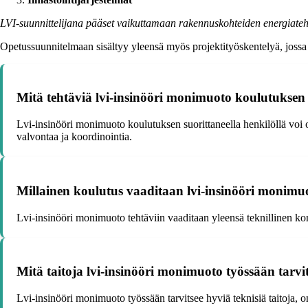
LVI-suunnittelijana pääset vaikuttamaan rakennuskohteiden energiateh
Opetussuunnitelmaan sisältyy yleensä myös projektityöskentelyä, jossa
Mitä tehtäviä lvi-insinööri monimuoto koulutuksen s
Lvi-insinööri monimuoto koulutuksen suorittaneella henkilöllä voi o
valvontaa ja koordinointia.
Millainen koulutus vaaditaan lvi-insinööri monimuo
Lvi-insinööri monimuoto tehtäviin vaaditaan yleensä teknillinen kork
Mitä taitoja lvi-insinööri monimuoto työssään tarvi
Lvi-insinööri monimuoto työssään tarvitsee hyviä teknisiä taitoja