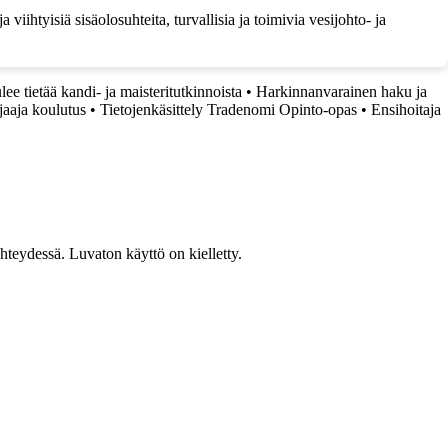
viihtyisiä sisäolosuhteita, turvallisia ja toimivia vesijohto- ja
lee tietää kandi- ja maisteritutkinnoista
•
Harkinnanvarainen haku ja
jaaja koulutus
•
Tietojenkäsittely Tradenomi Opinto-opas
•
Ensihoitaja
teydessä. Luvaton käyttö on kielletty.