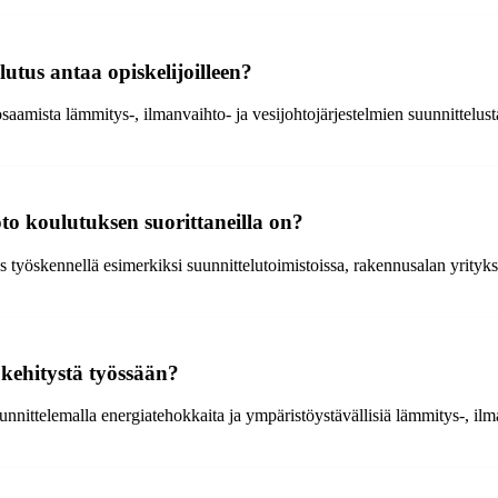
utus antaa opiskelijoilleen?
osaamista lämmitys-, ilmanvaihto- ja vesijohtojärjestelmien suunnittelu
to koulutuksen suorittaneilla on?
yöskennellä esimerkiksi suunnittelutoimistoissa, rakennusalan yrityksiss
 kehitystä työssään?
nnittelemalla energiatehokkaita ja ympäristöystävällisiä lämmitys-, ilm