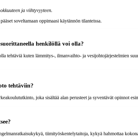
okkuuteen ja viihtyvyyteen.
 pääset soveltamaan oppimaasi käytännön tilanteissa.
uorittaneella henkilöllä voi olla?
lla tehtäviä kuten lämmitys-, ilmanvaihto- ja vesijohtojärjestelmien su
to tehtäviin?
eakoulututkinto, joka sisältää alan perusteet ja syventävät opinnot esime
tsee?
, ongelmanratkaisukykyä, tiimityöskentelytaitoja, kykyä hahmottaa koko