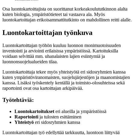
Osa luontokartoittajista on suorittanut korkeakoulututkinnon alalta
kuten biologia, ympäristötieteet tai vastaava ala. Myös
luontokartoittajan erikoisammattitutkinto on mahdollinen reitti alalle.
Luontokartoittajan työnkuva
Luontokartoittajan työhön kuuluu luonnon monimuotoisuuden
inventointi ja arviointi erilaisissa ympäristöissä. Kartoituksilla
voidaan selvittää mm. uhanalaisten lajien esiintymiä ja
luonnonsuojelualueiden tilaa.
Luontokartoittaja tekee myös yhteistyötä eri sidosryhmien kanssa
kuten ympäristöviranomaisten, suojelujärjestöjen ja maanomistajien
kanssa. Lisäksi työskentely kentällä ja toimisto-olosuhteissa sekä
raportointi ovat osa kartoittajan arkipäivää.
Työtehtäviä:
Luontokartoitukset
eri alueilla ja ympäristöissä
Raportointi
ja tulosten esittäminen
Yhteistyö
eri sidosryhmien kanssa
Luontokartoittajan työ edellyttää tarkkuutta, luontoon liittyvää