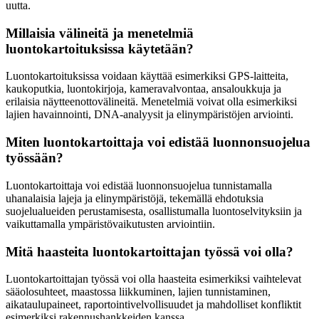
uutta.
Millaisia välineitä ja menetelmiä
luontokartoituksissa käytetään?
Luontokartoituksissa voidaan käyttää esimerkiksi GPS-laitteita,
kaukoputkia, luontokirjoja, kameravalvontaa, ansaloukkuja ja
erilaisia näytteenottovälineitä. Menetelmiä voivat olla esimerkiksi
lajien havainnointi, DNA-analyysit ja elinympäristöjen arviointi.
Miten luontokartoittaja voi edistää luonnonsuojelua
työssään?
Luontokartoittaja voi edistää luonnonsuojelua tunnistamalla
uhanalaisia lajeja ja elinympäristöjä, tekemällä ehdotuksia
suojelualueiden perustamisesta, osallistumalla luontoselvityksiin ja
vaikuttamalla ympäristövaikutusten arviointiin.
Mitä haasteita luontokartoittajan työssä voi olla?
Luontokartoittajan työssä voi olla haasteita esimerkiksi vaihtelevat
sääolosuhteet, maastossa liikkuminen, lajien tunnistaminen,
aikataulupaineet, raportointivelvollisuudet ja mahdolliset konfliktit
esimerkiksi rakennushankkeiden kanssa.