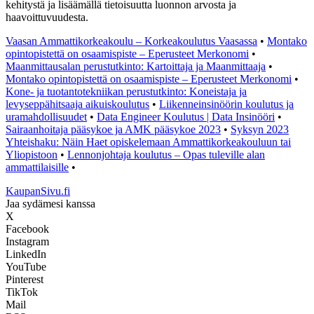
kehitystä ja lisäämällä tietoisuutta luonnon arvosta ja
haavoittuvuudesta.
Vaasan Ammattikorkeakoulu – Korkeakoulutus Vaasassa
•
Montako
opintopistettä on osaamispiste – Eperusteet Merkonomi
•
Maanmittausalan perustutkinto: Kartoittaja ja Maanmittaaja
•
Montako opintopistettä on osaamispiste – Eperusteet Merkonomi
•
Kone- ja tuotantotekniikan perustutkinto: Koneistaja ja
levyseppähitsaaja aikuiskoulutus
•
Liikenneinsinöörin koulutus ja
uramahdollisuudet
•
Data Engineer Koulutus | Data Insinööri
•
Sairaanhoitaja pääsykoe ja AMK pääsykoe 2023
•
Syksyn 2023
Yhteishaku: Näin Haet opiskelemaan Ammattikorkeakouluun tai
Yliopistoon
•
Lennonjohtaja koulutus – Opas tuleville alan
ammattilaisille
•
KaupanSivu.fi
Jaa sydämesi kanssa
X
Facebook
Instagram
LinkedIn
YouTube
Pinterest
TikTok
Mail