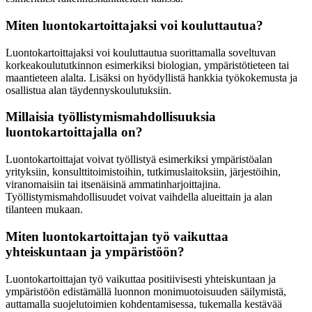
Miten luontokartoittajaksi voi kouluttautua?
Luontokartoittajaksi voi kouluttautua suorittamalla soveltuvan
korkeakoulututkinnon esimerkiksi biologian, ympäristötieteen tai
maantieteen alalta. Lisäksi on hyödyllistä hankkia työkokemusta ja
osallistua alan täydennyskoulutuksiin.
Millaisia työllistymismahdollisuuksia
luontokartoittajalla on?
Luontokartoittajat voivat työllistyä esimerkiksi ympäristöalan
yrityksiin, konsulttitoimistoihin, tutkimuslaitoksiin, järjestöihin,
viranomaisiin tai itsenäisinä ammatinharjoittajina.
Työllistymismahdollisuudet voivat vaihdella alueittain ja alan
tilanteen mukaan.
Miten luontokartoittajan työ vaikuttaa
yhteiskuntaan ja ympäristöön?
Luontokartoittajan työ vaikuttaa positiivisesti yhteiskuntaan ja
ympäristöön edistämällä luonnon monimuotoisuuden säilymistä,
auttamalla suojelutoimien kohdentamisessa, tukemalla kestävää