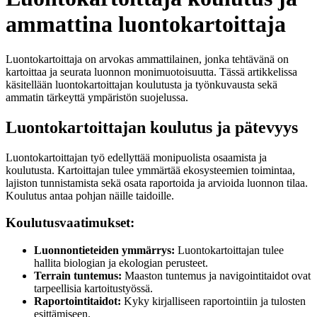
ammattina luontokartoittaja
Luontokartoittaja on arvokas ammattilainen, jonka tehtävänä on
kartoittaa ja seurata luonnon monimuotoisuutta. Tässä artikkelissa
käsitellään luontokartoittajan koulutusta ja työnkuvausta sekä
ammatin tärkeyttä ympäristön suojelussa.
Luontokartoittajan koulutus ja pätevyys
Luontokartoittajan työ edellyttää monipuolista osaamista ja
koulutusta. Kartoittajan tulee ymmärtää ekosysteemien toimintaa,
lajiston tunnistamista sekä osata raportoida ja arvioida luonnon tilaa.
Koulutus antaa pohjan näille taidoille.
Koulutusvaatimukset:
Luonnontieteiden ymmärrys:
Luontokartoittajan tulee
hallita biologian ja ekologian perusteet.
Terrain tuntemus:
Maaston tuntemus ja navigointitaidot ovat
tarpeellisia kartoitustyössä.
Raportointitaidot:
Kyky kirjalliseen raportointiin ja tulosten
esittämiseen.