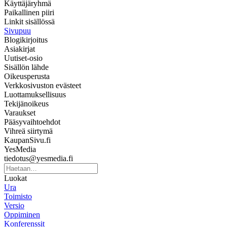
Käyttäjäryhmä
Paikallinen piiri
Linkit sisällössä
Sivupuu
Blogikirjoitus
Asiakirjat
Uutiset-osio
Sisällön lähde
Oikeusperusta
Verkkosivuston evästeet
Luottamuksellisuus
Tekijänoikeus
Varaukset
Pääsyvaihtoehdot
Vihreä siirtymä
KaupanSivu.fi
YesMedia
tiedotus@yesmedia.fi
Luokat
Ura
Toimisto
Versio
Oppiminen
Konferenssit