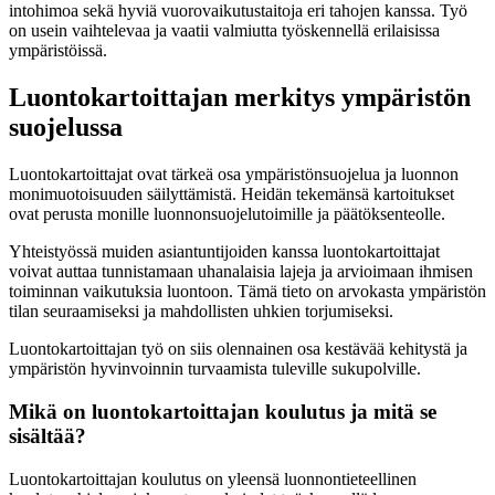
intohimoa sekä hyviä vuorovaikutustaitoja eri tahojen kanssa. Työ
on usein vaihtelevaa ja vaatii valmiutta työskennellä erilaisissa
ympäristöissä.
Luontokartoittajan merkitys ympäristön
suojelussa
Luontokartoittajat ovat tärkeä osa ympäristönsuojelua ja luonnon
monimuotoisuuden säilyttämistä. Heidän tekemänsä kartoitukset
ovat perusta monille luonnonsuojelutoimille ja päätöksenteolle.
Yhteistyössä muiden asiantuntijoiden kanssa luontokartoittajat
voivat auttaa tunnistamaan uhanalaisia lajeja ja arvioimaan ihmisen
toiminnan vaikutuksia luontoon. Tämä tieto on arvokasta ympäristön
tilan seuraamiseksi ja mahdollisten uhkien torjumiseksi.
Luontokartoittajan työ on siis olennainen osa kestävää kehitystä ja
ympäristön hyvinvoinnin turvaamista tuleville sukupolville.
Mikä on luontokartoittajan koulutus ja mitä se
sisältää?
Luontokartoittajan koulutus on yleensä luonnontieteellinen