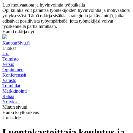
Luo motivaatiota ja hyvinvointia työpaikalla
Opi kuinka voit parantaa työntekijöiden hyvinvointia ja motivaatiota
yrityksessäsi. Tämä e-kirja sisältää strategioita ja käytäntöjä, jotka
edistävät positiivista työympäristöä, jotta työntekijäsi voivat
työskennellä parhaimmillaan.
Hanki e-kirja nyt
KaupanSivu.fi
Luokat
Ura
Toimisto
Versio
Oppiminen
Konferenssit
Varasto
Toimitilat
Markkinointi
Rahaa
Yritykset
Minun sivuni
Hanki käyttöoikeus
Uutiskirje
Luontokartoittaja koulutus ja