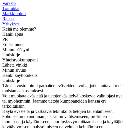
Varasto
Toimitilat
Markkinointi
Rahaa
Yritykset
Keitä me olemme?
Hanki apua
PR
Edistäminen
Minun pääsyni
Uutiskirje
Yhteistyökumppani
Lähetä vinkki
Minun sivuni
Hanki käyttöoikeus
Uutiskirje
Tämä sivusto toimii parhaiten evästeiden avulla, jotka auttavat meitä
muistamaan asetuksesi.
Voit muokata evästeitä ja tietojenkäsittelyä koskevia valintojasi nyt
tai myöhemmin. Jaamme tietoja kumppaneiden kanssa eri
tarkoituksiin
Käytä evästeitä ja vastaavia tekniikoita tietojen tallentamiseen,
kohdistetun mainonnan ja sisällön valitsemiseen, profiilien
luomiseen ja käyttämiseen, suorituskyvyn mittaamiseen ja käyttäjien
käyttäytymisen analysoimiseen palvelujen kehittämiseen.