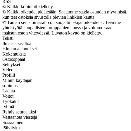
RSS
© Kaikki kopiointi kielletty.
© Kaikki oikeudet pidätetään. Saatamme saada osuuden myynnistä,
kun teet ostoksia sivustolla olevien linkkien kautta.
© Tämän sivuston sisältö on suojattu tekijänoikeudella. Teemme
yhteistyötä kaupallisten kumppanien kanssa ja voimme saada
maksun oston yhteydessä. Luvaton käyttö on kielletty.
Teksti
Ilmaista sisältöä
Hinnan alennukset
Kokemuksia
Ostosoppaat
Selitykset
Videot
Profiili
Minun käyttäjäni
sopimus
Ladata
Voitot
Työkalut
ryhmä
Ryhdy seuraajaksi
Vastaanota viestejä
Sosiaalinen
Päivitykset