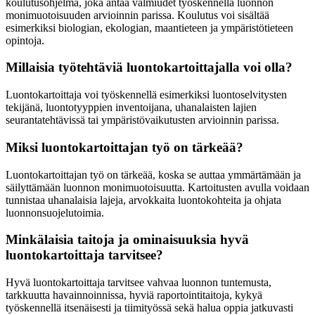
koulutusohjelma, joka antaa valmiudet työskennellä luonnon
monimuotoisuuden arvioinnin parissa. Koulutus voi sisältää
esimerkiksi biologian, ekologian, maantieteen ja ympäristötieteen
opintoja.
Millaisia työtehtäviä luontokartoittajalla voi olla?
Luontokartoittaja voi työskennellä esimerkiksi luontoselvitysten
tekijänä, luontotyyppien inventoijana, uhanalaisten lajien
seurantatehtävissä tai ympäristövaikutusten arvioinnin parissa.
Miksi luontokartoittajan työ on tärkeää?
Luontokartoittajan työ on tärkeää, koska se auttaa ymmärtämään ja
säilyttämään luonnon monimuotoisuutta. Kartoitusten avulla voidaan
tunnistaa uhanalaisia lajeja, arvokkaita luontokohteita ja ohjata
luonnonsuojelutoimia.
Minkälaisia taitoja ja ominaisuuksia hyvä
luontokartoittaja tarvitsee?
Hyvä luontokartoittaja tarvitsee vahvaa luonnon tuntemusta,
tarkkuutta havainnoinnissa, hyviä raportointitaitoja, kykyä
työskennellä itsenäisesti ja tiimityössä sekä halua oppia jatkuvasti