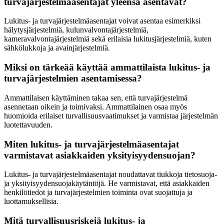
turvajärjestelmäasentajat yleensä asentavat?
Lukitus- ja turvajärjestelmäasentajat voivat asentaa esimerkiksi
hälytysjärjestelmiä, kulunvalvontajärjestelmiä,
kameravalvontajärjestelmiä sekä erilaisia lukitusjärjestelmiä, kuten
sähkölukkoja ja avainjärjestelmiä.
Miksi on tärkeää käyttää ammattilaista lukitus- ja
turvajärjestelmien asentamisessa?
Ammattilaisen käyttäminen takaa sen, että turvajärjestelmä
asennetaan oikein ja toimivaksi. Ammattilainen osaa myös
huomioida erilaiset turvallisuusvaatimukset ja varmistaa järjestelmän
luotettavuuden.
Miten lukitus- ja turvajärjestelmäasentajat
varmistavat asiakkaiden yksityisyydensuojan?
Lukitus- ja turvajärjestelmäasentajat noudattavat tiukkoja tietosuoja-
ja yksityisyydensuojakäytäntöjä. He varmistavat, että asiakkaiden
henkilötiedot ja turvajärjestelmien toiminta ovat suojattuja ja
luottamuksellisia.
Mitä turvallisuusriskejä lukitus- ja