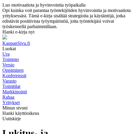
Luo motivaatiota ja hyvinvointia työpaikalla
Opi kuinka voit parantaa työntekijöiden hyvinvointia ja motivaatiota
yrityksessäsi. Tämä e-kirja sisältää strategioita ja käytäntöjä, jotka
edistävät positiivista työympäristöä, jotta työntekijäsi voivat
työskennellä parhaimmillaan.
Hanki e-kirja nyt
KaupanSivu.fi
Luokat
Ura
Toimisto
Versio
Oppiminen
Konferenssit
Varasto
Toimitilat
Markkinointi
Rahaa
Yritykset
Minun sivuni
Hanki käyttöoikeus
Uutiskirje
Lukitus- ja