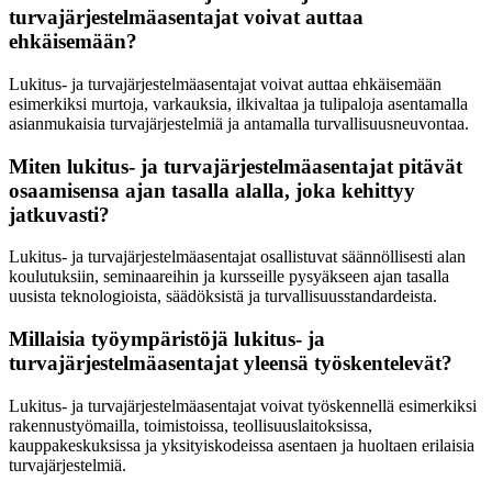
turvajärjestelmäasentajat voivat auttaa
ehkäisemään?
Lukitus- ja turvajärjestelmäasentajat voivat auttaa ehkäisemään
esimerkiksi murtoja, varkauksia, ilkivaltaa ja tulipaloja asentamalla
asianmukaisia turvajärjestelmiä ja antamalla turvallisuusneuvontaa.
Miten lukitus- ja turvajärjestelmäasentajat pitävät
osaamisensa ajan tasalla alalla, joka kehittyy
jatkuvasti?
Lukitus- ja turvajärjestelmäasentajat osallistuvat säännöllisesti alan
koulutuksiin, seminaareihin ja kursseille pysyäkseen ajan tasalla
uusista teknologioista, säädöksistä ja turvallisuusstandardeista.
Millaisia työympäristöjä lukitus- ja
turvajärjestelmäasentajat yleensä työskentelevät?
Lukitus- ja turvajärjestelmäasentajat voivat työskennellä esimerkiksi
rakennustyömailla, toimistoissa, teollisuuslaitoksissa,
kauppakeskuksissa ja yksityiskodeissa asentaen ja huoltaen erilaisia
turvajärjestelmiä.