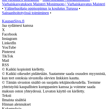
Varhaiskasvatuksen Maisteri Monimuoto | Varhaiskasvatus Maisteri
•
Välinehuoltaja oppisopimus ja koulutus Turussa
•
Sairaanhoitotyössä toimiminen
•
KaupanSivu.fi
Jaa sydämesi kanssa
X
Facebook
Instagram
LinkedIn
YouTube
Pinterest
TikTok
Mail
RSS
© Kaikki kopiointi kielletty.
© Kaikki oikeudet pidätetään. Saatamme saada osuuden myynnistä,
kun teet ostoksia sivustolla olevien linkkien kautta.
© Tämän sivuston sisältö on suojattu tekijänoikeudella. Teemme
yhteistyötä kaupallisten kumppanien kanssa ja voimme saada
maksun oston yhteydessä. Luvaton käyttö on kielletty.
Teksti
Ilmaista sisältöä
Hinnan alennukset
Kokemuksia