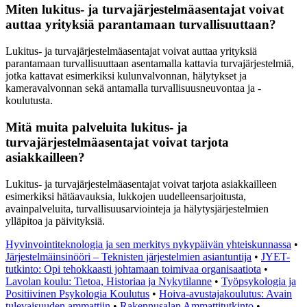
Miten lukitus- ja turvajärjestelmäasentajat voivat
auttaa yrityksiä parantamaan turvallisuuttaan?
Lukitus- ja turvajärjestelmäasentajat voivat auttaa yrityksiä
parantamaan turvallisuuttaan asentamalla kattavia turvajärjestelmiä,
jotka kattavat esimerkiksi kulunvalvonnan, hälytykset ja
kameravalvonnan sekä antamalla turvallisuusneuvontaa ja -
koulutusta.
Mitä muita palveluita lukitus- ja
turvajärjestelmäasentajat voivat tarjota
asiakkailleen?
Lukitus- ja turvajärjestelmäasentajat voivat tarjota asiakkailleen
esimerkiksi hätäavauksia, lukkojen uudelleensarjoitusta,
avainpalveluita, turvallisuusarviointeja ja hälytysjärjestelmien
ylläpitoa ja päivityksiä.
Hyvinvointiteknologia ja sen merkitys nykypäivän yhteiskunnassa
•
Järjestelmäinsinööri – Teknisten järjestelmien asiantuntija
•
JYET-
tutkinto: Opi tehokkaasti johtamaan toimivaa organisaatiota
•
Lavolan koulu: Tietoa, Historiaa ja Nykytilanne
•
Työpsykologia ja
Positiivinen Psykologia Koulutus
•
Hoiva-avustajakoulutus: Avain
tulevaisuuden ammattiin
•
Rakennusalan Ammattitutkinto
•