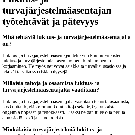
turvajärjestelmäasentajan
työtehtävät ja pätevyys
Mitä tehtäviä lukitus- ja turvajärjestelmäasentajalla
on?
Lukitus- ja turvajärjestelmäasentajan tehtäviin kuuluu erilaisten
lukitus- ja turvajärjestelmien asentaminen, huoltaminen ja
korjaaminen. He myös neuvovat asiakkaita turvallisuusasioissa ja
tekevät tarvittaessa riskianalyysejä.
Millaisia taitoja ja osaamista lukitus- ja
turvajärjestelmäasentajalta vaaditaan?
Lukitus- ja turvajärjestelmäasentajalta vaaditaan teknistä osaamista,
tarkkuutta, hyviä kommunikointitaitoja sekä kykyä ratkaista
ongelmia nopeasti ja tehokkaasti. Lisäksi heidän tulee olla perillä
alan säädöksistä ja standardeista.
Minkälaisia turvajärjestelmiä lukitus- ja