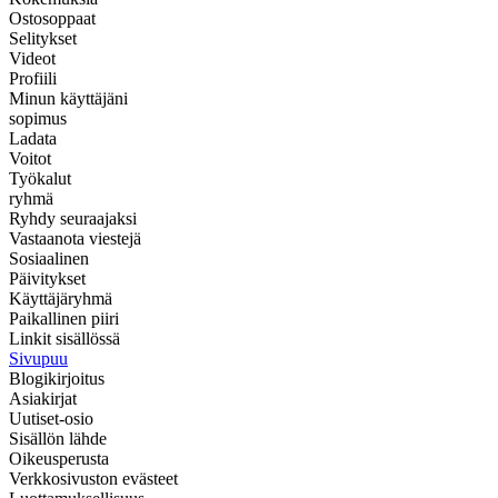
Ostosoppaat
Selitykset
Videot
Profiili
Minun käyttäjäni
sopimus
Ladata
Voitot
Työkalut
ryhmä
Ryhdy seuraajaksi
Vastaanota viestejä
Sosiaalinen
Päivitykset
Käyttäjäryhmä
Paikallinen piiri
Linkit sisällössä
Sivupuu
Blogikirjoitus
Asiakirjat
Uutiset-osio
Sisällön lähde
Oikeusperusta
Verkkosivuston evästeet