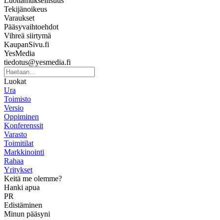
Luottamuksellisuus
Tekijänoikeus
Varaukset
Pääsyvaihtoehdot
Vihreä siirtymä
KaupanSivu.fi
YesMedia
tiedotus@yesmedia.fi
Luokat
Ura
Toimisto
Versio
Oppiminen
Konferenssit
Varasto
Toimitilat
Markkinointi
Rahaa
Yritykset
Keitä me olemme?
Hanki apua
PR
Edistäminen
Minun pääsyni