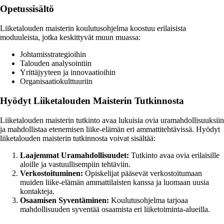
Opetussisältö
Liiketalouden maisterin koulutusohjelma koostuu erilaisista
moduuleista, jotka keskittyvät muun muassa:
Johtamisstrategioihin
Talouden analysointiin
Yrittäjyyteen ja innovaatioihin
Organisaatiokulttuuriin
Hyödyt Liiketalouden Maisterin Tutkinnosta
Liiketalouden maisterin tutkinto avaa lukuisia ovia uramahdollisuuksiin
ja mahdollistaa etenemisen liike-elämän eri ammattitehtävissä. Hyödyt
liiketalouden maisterin tutkinnosta voivat sisältää:
Laajemmat Uramahdollisuudet:
Tutkinto avaa ovia erilaisille
aloille ja vastuullisempiin tehtäviin.
Verkostoituminen:
Opiskelijat pääsevät verkostoitumaan
muiden liike-elämän ammattilaisten kanssa ja luomaan uusia
kontakteja.
Osaamisen Syventäminen:
Koulutusohjelma tarjoaa
mahdollisuuden syventää osaamista eri liiketoiminta-alueilla.