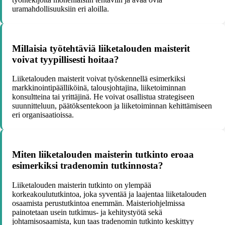
uramahdollisuuksiin eri aloilla.
Millaisia työtehtäviä liiketalouden maisterit
voivat tyypillisesti hoitaa?
Liiketalouden maisterit voivat työskennellä esimerkiksi
markkinointipäälliköinä, talousjohtajina, liiketoiminnan
konsultteina tai yrittäjinä. He voivat osallistua strategiseen
suunnitteluun, päätöksentekoon ja liiketoiminnan kehittämiseen
eri organisaatioissa.
Miten liiketalouden maisterin tutkinto eroaa
esimerkiksi tradenomin tutkinnosta?
Liiketalouden maisterin tutkinto on ylempää
korkeakoulututkintoa, joka syventää ja laajentaa liiketalouden
osaamista perustutkintoa enemmän. Maisteriohjelmissa
painotetaan usein tutkimus- ja kehitystyötä sekä
johtamisosaamista, kun taas tradenomin tutkinto keskittyy