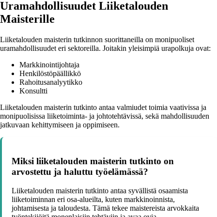
Uramahdollisuudet Liiketalouden
Maisterille
Liiketalouden maisterin tutkinnon suorittaneilla on monipuoliset
uramahdollisuudet eri sektoreilla. Joitakin yleisimpiä urapolkuja ovat:
Markkinointijohtaja
Henkilöstöpäällikkö
Rahoitusanalyytikko
Konsultti
Liiketalouden maisterin tutkinto antaa valmiudet toimia vaativissa ja
monipuolisissa liiketoiminta- ja johtotehtävissä, sekä mahdollisuuden
jatkuvaan kehittymiseen ja oppimiseen.
Miksi liiketalouden maisterin tutkinto on
arvostettu ja haluttu työelämässä?
Liiketalouden maisterin tutkinto antaa syvällistä osaamista
liiketoiminnan eri osa-alueilta, kuten markkinoinnista,
johtamisesta ja taloudesta. Tämä tekee maistereista arvokkaita
työntekijöitä monenlaisiin tehtäviin ja avaa ovia