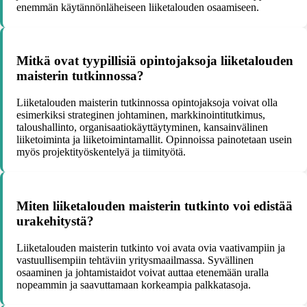
enemmän käytännönläheiseen liiketalouden osaamiseen.
Mitkä ovat tyypillisiä opintojaksoja liiketalouden
maisterin tutkinnossa?
Liiketalouden maisterin tutkinnossa opintojaksoja voivat olla
esimerkiksi strateginen johtaminen, markkinointitutkimus,
taloushallinto, organisaatiokäyttäytyminen, kansainvälinen
liiketoiminta ja liiketoimintamallit. Opinnoissa painotetaan usein
myös projektityöskentelyä ja tiimityötä.
Miten liiketalouden maisterin tutkinto voi edistää
urakehitystä?
Liiketalouden maisterin tutkinto voi avata ovia vaativampiin ja
vastuullisempiin tehtäviin yritysmaailmassa. Syvällinen
osaaminen ja johtamistaidot voivat auttaa etenemään uralla
nopeammin ja saavuttamaan korkeampia palkkatasoja.