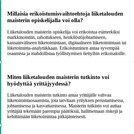
Millaisia erikoistumisvaihtoehtoja liiketalouden
maisterin opiskelijalla voi olla?
Liiketalouden maisterin opiskelija voi erikoistua esimerkiksi
markkinointiin, rahoitukseen, henkilöstöjohtamiseen,
kansainväliseen liiketoimintaan, digitaaliseen liiketoimintaan tai
liiketoiminta-analytiikkaan. Erikoistuminen antaa syvempää
osaamista ja mahdollistaa työllistymisen tiettyihin erikoisaloille.
Miten liiketalouden maisterin tutkinto voi
hyödyttää yrittäjyydessä?
Liiketalouden maisterin tutkinto antaa yrittäjälle vahvaa
liiketoimintaosaamista, jota tarvitaan yrityksen perustamisessa,
johtamisessa ja kasvattamisessa. Maisterin tutkinto voi auttaa
yrittäjää tekemään parempia päätöksiä, hallitsemaan riskejä ja
kehittämään liiketoimintaa pitkäjänteisesti.