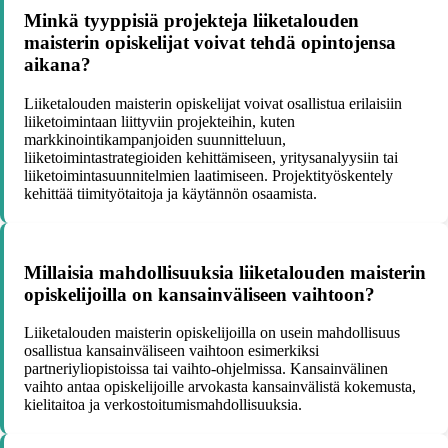
Minkä tyyppisiä projekteja liiketalouden
maisterin opiskelijat voivat tehdä opintojensa
aikana?
Liiketalouden maisterin opiskelijat voivat osallistua erilaisiin
liiketoimintaan liittyviin projekteihin, kuten
markkinointikampanjoiden suunnitteluun,
liiketoimintastrategioiden kehittämiseen, yritysanalyysiin tai
liiketoimintasuunnitelmien laatimiseen. Projektityöskentely
kehittää tiimityötaitoja ja käytännön osaamista.
Millaisia mahdollisuuksia liiketalouden maisterin
opiskelijoilla on kansainväliseen vaihtoon?
Liiketalouden maisterin opiskelijoilla on usein mahdollisuus
osallistua kansainväliseen vaihtoon esimerkiksi
partneriyliopistoissa tai vaihto-ohjelmissa. Kansainvälinen
vaihto antaa opiskelijoille arvokasta kansainvälistä kokemusta,
kielitaitoa ja verkostoitumismahdollisuuksia.