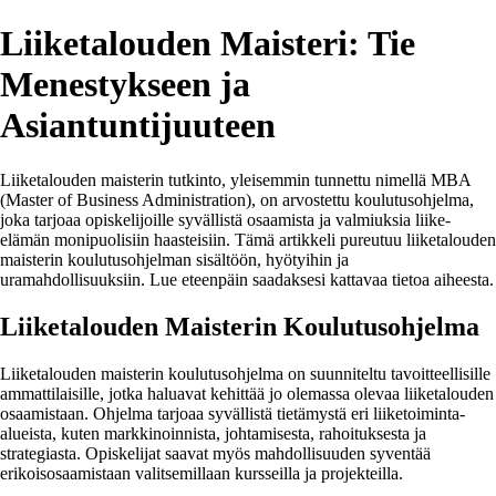
Liiketalouden Maisteri: Tie
Menestykseen ja
Asiantuntijuuteen
Liiketalouden maisterin tutkinto, yleisemmin tunnettu nimellä MBA
(Master of Business Administration), on arvostettu koulutusohjelma,
joka tarjoaa opiskelijoille syvällistä osaamista ja valmiuksia liike-
elämän monipuolisiin haasteisiin. Tämä artikkeli pureutuu liiketalouden
maisterin koulutusohjelman sisältöön, hyötyihin ja
uramahdollisuuksiin. Lue eteenpäin saadaksesi kattavaa tietoa aiheesta.
Liiketalouden Maisterin Koulutusohjelma
Liiketalouden maisterin koulutusohjelma on suunniteltu tavoitteellisille
ammattilaisille, jotka haluavat kehittää jo olemassa olevaa liiketalouden
osaamistaan. Ohjelma tarjoaa syvällistä tietämystä eri liiketoiminta-
alueista, kuten markkinoinnista, johtamisesta, rahoituksesta ja
strategiasta. Opiskelijat saavat myös mahdollisuuden syventää
erikoisosaamistaan valitsemillaan kursseilla ja projekteilla.