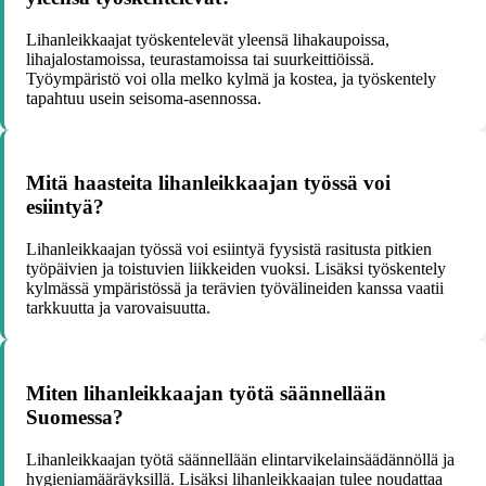
Lihanleikkaajat työskentelevät yleensä lihakaupoissa,
lihajalostamoissa, teurastamoissa tai suurkeittiöissä.
Työympäristö voi olla melko kylmä ja kostea, ja työskentely
tapahtuu usein seisoma-asennossa.
Mitä haasteita lihanleikkaajan työssä voi
esiintyä?
Lihanleikkaajan työssä voi esiintyä fyysistä rasitusta pitkien
työpäivien ja toistuvien liikkeiden vuoksi. Lisäksi työskentely
kylmässä ympäristössä ja terävien työvälineiden kanssa vaatii
tarkkuutta ja varovaisuutta.
Miten lihanleikkaajan työtä säännellään
Suomessa?
Lihanleikkaajan työtä säännellään elintarvikelainsäädännöllä ja
hygieniamääräyksillä. Lisäksi lihanleikkaajan tulee noudattaa