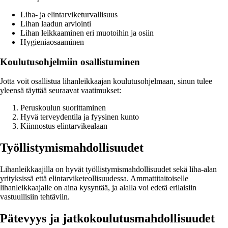
Liha- ja elintarviketurvallisuus
Lihan laadun arviointi
Lihan leikkaaminen eri muotoihin ja osiin
Hygieniaosaaminen
Koulutusohjelmiin osallistuminen
Jotta voit osallistua lihanleikkaajan koulutusohjelmaan, sinun tulee
yleensä täyttää seuraavat vaatimukset:
Peruskoulun suorittaminen
Hyvä terveydentila ja fyysinen kunto
Kiinnostus elintarvikealaan
Työllistymismahdollisuudet
Lihanleikkaajilla on hyvät työllistymismahdollisuudet sekä liha-alan
yrityksissä että elintarviketeollisuudessa. Ammattitaitoiselle
lihanleikkaajalle on aina kysyntää, ja alalla voi edetä erilaisiin
vastuullisiin tehtäviin.
Pätevyys ja jatkokoulutusmahdollisuudet