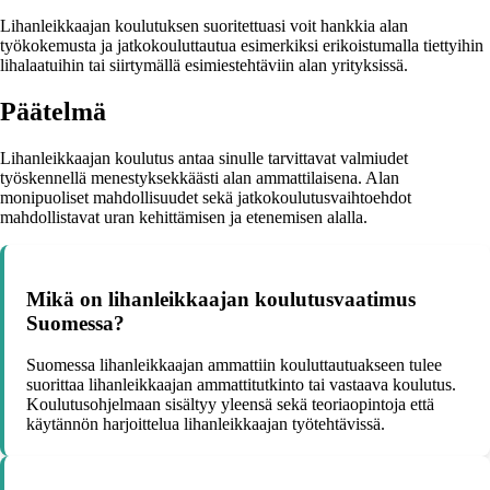
Lihanleikkaajan koulutuksen suoritettuasi voit hankkia alan
työkokemusta ja jatkokouluttautua esimerkiksi erikoistumalla tiettyihin
lihalaatuihin tai siirtymällä esimiestehtäviin alan yrityksissä.
Päätelmä
Lihanleikkaajan koulutus antaa sinulle tarvittavat valmiudet
työskennellä menestyksekkäästi alan ammattilaisena. Alan
monipuoliset mahdollisuudet sekä jatkokoulutusvaihtoehdot
mahdollistavat uran kehittämisen ja etenemisen alalla.
Mikä on lihanleikkaajan koulutusvaatimus
Suomessa?
Suomessa lihanleikkaajan ammattiin kouluttautuakseen tulee
suorittaa lihanleikkaajan ammattitutkinto tai vastaava koulutus.
Koulutusohjelmaan sisältyy yleensä sekä teoriaopintoja että
käytännön harjoittelua lihanleikkaajan työtehtävissä.