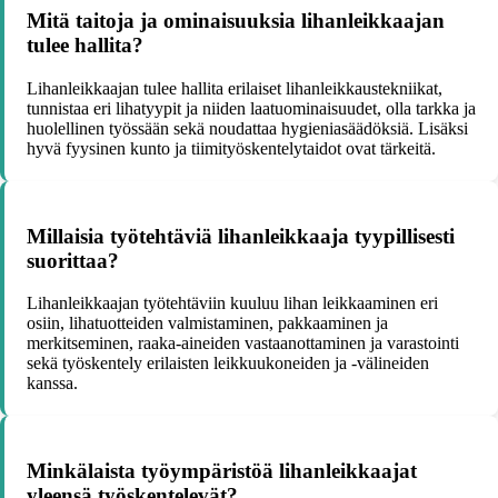
Mitä taitoja ja ominaisuuksia lihanleikkaajan
tulee hallita?
Lihanleikkaajan tulee hallita erilaiset lihanleikkaustekniikat,
tunnistaa eri lihatyypit ja niiden laatuominaisuudet, olla tarkka ja
huolellinen työssään sekä noudattaa hygieniasäädöksiä. Lisäksi
hyvä fyysinen kunto ja tiimityöskentelytaidot ovat tärkeitä.
Millaisia työtehtäviä lihanleikkaaja tyypillisesti
suorittaa?
Lihanleikkaajan työtehtäviin kuuluu lihan leikkaaminen eri
osiin, lihatuotteiden valmistaminen, pakkaaminen ja
merkitseminen, raaka-aineiden vastaanottaminen ja varastointi
sekä työskentely erilaisten leikkuukoneiden ja -välineiden
kanssa.
Minkälaista työympäristöä lihanleikkaajat
yleensä työskentelevät?