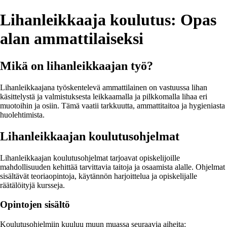
Lihanleikkaaja koulutus: Opas
alan ammattilaiseksi
Mikä on lihanleikkaajan työ?
Lihanleikkaajana työskentelevä ammattilainen on vastuussa lihan
käsittelystä ja valmistuksesta leikkaamalla ja pilkkomalla lihaa eri
muotoihin ja osiin. Tämä vaatii tarkkuutta, ammattitaitoa ja hygieniasta
huolehtimista.
Lihanleikkaajan koulutusohjelmat
Lihanleikkaajan koulutusohjelmat tarjoavat opiskelijoille
mahdollisuuden kehittää tarvittavia taitoja ja osaamista alalle. Ohjelmat
sisältävät teoriaopintoja, käytännön harjoittelua ja opiskelijalle
räätälöityjä kursseja.
Opintojen sisältö
Koulutusohjelmiin kuuluu muun muassa seuraavia aiheita: