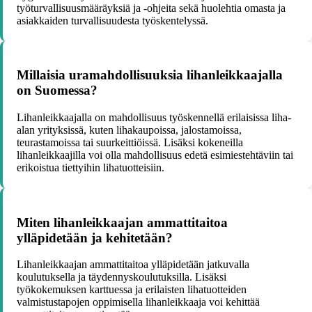
työturvallisuusmääräyksiä ja -ohjeita sekä huolehtia omasta ja
asiakkaiden turvallisuudesta työskentelyssä.
Millaisia uramahdollisuuksia lihanleikkaajalla
on Suomessa?
Lihanleikkaajalla on mahdollisuus työskennellä erilaisissa liha-
alan yrityksissä, kuten lihakaupoissa, jalostamoissa,
teurastamoissa tai suurkeittiöissä. Lisäksi kokeneilla
lihanleikkaajilla voi olla mahdollisuus edetä esimiestehtäviin tai
erikoistua tiettyihin lihatuotteisiin.
Miten lihanleikkaajan ammattitaitoa
ylläpidetään ja kehitetään?
Lihanleikkaajan ammattitaitoa ylläpidetään jatkuvalla
koulutuksella ja täydennyskoulutuksilla. Lisäksi
työkokemuksen karttuessa ja erilaisten lihatuotteiden
valmistustapojen oppimisella lihanleikkaaja voi kehittää