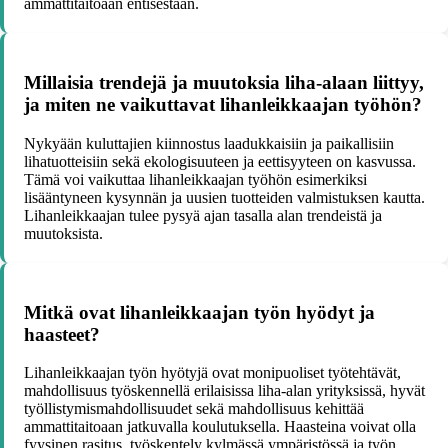
ammattitaitoaan entisestään.
Millaisia trendejä ja muutoksia liha-alaan liittyy,
ja miten ne vaikuttavat lihanleikkaajan työhön?
Nykyään kuluttajien kiinnostus laadukkaisiin ja paikallisiin
lihatuotteisiin sekä ekologisuuteen ja eettisyyteen on kasvussa.
Tämä voi vaikuttaa lihanleikkaajan työhön esimerkiksi
lisääntyneen kysynnän ja uusien tuotteiden valmistuksen kautta.
Lihanleikkaajan tulee pysyä ajan tasalla alan trendeistä ja
muutoksista.
Mitkä ovat lihanleikkaajan työn hyödyt ja
haasteet?
Lihanleikkaajan työn hyötyjä ovat monipuoliset työtehtävät,
mahdollisuus työskennellä erilaisissa liha-alan yrityksissä, hyvät
työllistymismahdollisuudet sekä mahdollisuus kehittää
ammattitaitoaan jatkuvalla koulutuksella. Haasteina voivat olla
fyysinen rasitus, työskentely kylmässä ympäristössä ja työn