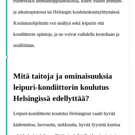
esimerkiksi ammattioppilaitoksissa, kuten Stadin ammatti-
ja aikuisopistossa tai Helsingin koulutuskuntayhtymässä.
Koulutusohjelmiin voi sisältyä sekä leipurin että
kondiittorin opintoja, ja ne voivat vaihdella kestoltaan ja
sisällöltään.
Mitä taitoja ja ominaisuuksia
leipuri-kondiittorin koulutus
Helsingissä edellyttää?
Leipuri-kondiittorin koulutus Helsingissä vaatii hyvää
kädentaitoa, luovuutta, tarkkuutta, hyvää fyysistä kuntoa