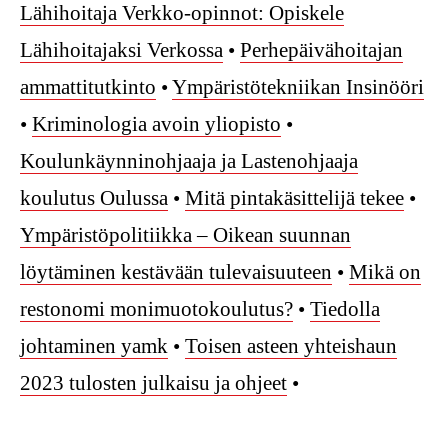
Lähihoitaja Verkko-opinnot: Opiskele
Lähihoitajaksi Verkossa
•
Perhepäivähoitajan
ammattitutkinto
•
Ympäristötekniikan Insinööri
•
Kriminologia avoin yliopisto
•
Koulunkäynninohjaaja ja Lastenohjaaja
koulutus Oulussa
•
Mitä pintakäsittelijä tekee
•
Ympäristöpolitiikka – Oikean suunnan
löytäminen kestävään tulevaisuuteen
•
Mikä on
restonomi monimuotokoulutus?
•
Tiedolla
johtaminen yamk
•
Toisen asteen yhteishaun
2023 tulosten julkaisu ja ohjeet
•