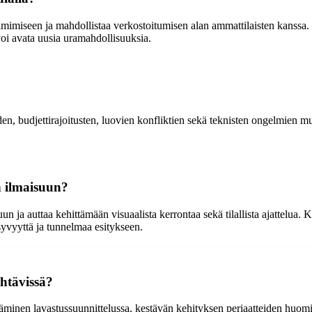
mimiseen ja mahdollistaa verkostoitumisen alan ammattilaisten kanssa. 
 voi avata uusia uramahdollisuuksia.
den, budjettirajoitusten, luovien konfliktien sekä teknisten ongelmien m
en ilmaisuun?
un ja auttaa kehittämään visuaalista kerrontaa sekä tilallista ajattelu
syvyyttä ja tunnelmaa esitykseen.
ähtävissä?
ntäminen lavastussuunnittelussa, kestävän kehityksen periaatteiden huom