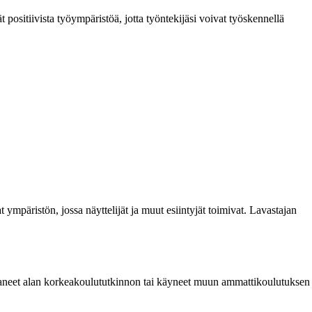
t positiivista työympäristöä, jotta työntekijäsi voivat työskennellä
t ympäristön, jossa näyttelijät ja muut esiintyjät toimivat. Lavastajan
rittaneet alan korkeakoulututkinnon tai käyneet muun ammattikoulutuksen