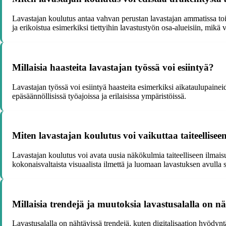
Lavastajan koulutus antaa vahvan perustan lavastajan ammatissa toi
ja erikoistua esimerkiksi tiettyihin lavastustyön osa-alueisiin, mikä
Millaisia haasteita lavastajan työssä voi esiintyä?
Lavastajan työssä voi esiintyä haasteita esimerkiksi aikataulupainei
epäsäännöllisissä työajoissa ja erilaisissa ympäristöissä.
Miten lavastajan koulutus voi vaikuttaa taiteellise
Lavastajan koulutus voi avata uusia näkökulmia taiteelliseen ilmaisu
kokonaisvaltaista visuaalista ilmettä ja luomaan lavastuksen avulla 
Millaisia trendejä ja muutoksia lavastusalalla on n
Lavastusalalla on nähtävissä trendejä, kuten digitalisaation hyödy