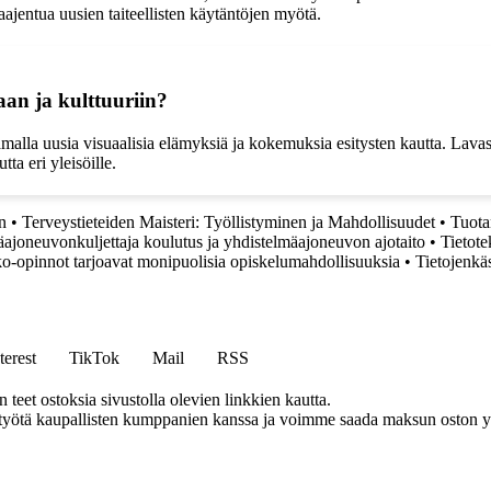
aajentua uusien taiteellisten käytäntöjen myötä.
aan ja kulttuuriin?
amalla uusia visuaalisia elämyksiä ja kokemuksia esitysten kautta. Lavast
tta eri yleisöille.
an
•
Terveystieteiden Maisteri: Työllistyminen ja Mahdollisuudet
•
Tuota
ajoneuvonkuljettaja koulutus ja yhdistelmäajoneuvon ajotaito
•
Tietote
o-opinnot tarjoavat monipuolisia opiskelumahdollisuuksia
•
Tietojenkä
terest
TikTok
Mail
RSS
eet ostoksia sivustolla olevien linkkien kautta.
styötä kaupallisten kumppanien kanssa ja voimme saada maksun oston yh