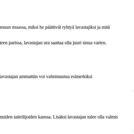
muun muassa, miksi he päättivät ryhtyä lavastajiksi ja mitä
en parissa, lavastajan ura saattaa olla juuri sinua varten.
 lavastajan ammattiin voi valmistautua esimerkiksi
iden taiteilijoiden kanssa. Lisäksi lavastajan tulee olla valmis