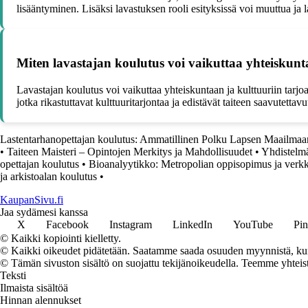
lisääntyminen. Lisäksi lavastuksen rooli esityksissä voi muuttua ja l
Miten lavastajan koulutus voi vaikuttaa yhteiskunt
Lavastajan koulutus voi vaikuttaa yhteiskuntaan ja kulttuuriin tarjo
jotka rikastuttavat kulttuuritarjontaa ja edistävät taiteen saavutettavuu
Lastentarhanopettajan koulutus: Ammatillinen Polku Lapsen Maailma
•
Taiteen Maisteri – Opintojen Merkitys ja Mahdollisuudet
•
Yhdistelmä
opettajan koulutus
•
Bioanalyytikko: Metropolian oppisopimus ja verkk
ja arkistoalan koulutus
•
KaupanSivu.fi
Jaa sydämesi kanssa
X
Facebook
Instagram
LinkedIn
YouTube
Pin
© Kaikki kopiointi kielletty.
© Kaikki oikeudet pidätetään. Saatamme saada osuuden myynnistä, kun t
© Tämän sivuston sisältö on suojattu tekijänoikeudella. Teemme yhtei
Teksti
Ilmaista sisältöä
Hinnan alennukset