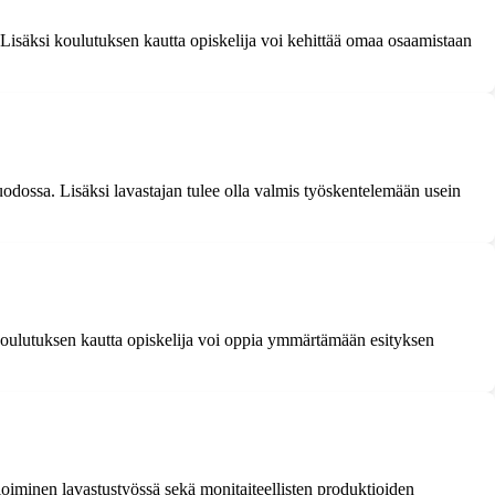
Lisäksi koulutuksen kautta opiskelija voi kehittää omaa osaamistaan
uodossa. Lisäksi lavastajan tulee olla valmis työskentelemään usein
a. Koulutuksen kautta opiskelija voi oppia ymmärtämään esityksen
ioiminen lavastustyössä sekä monitaiteellisten produktioiden