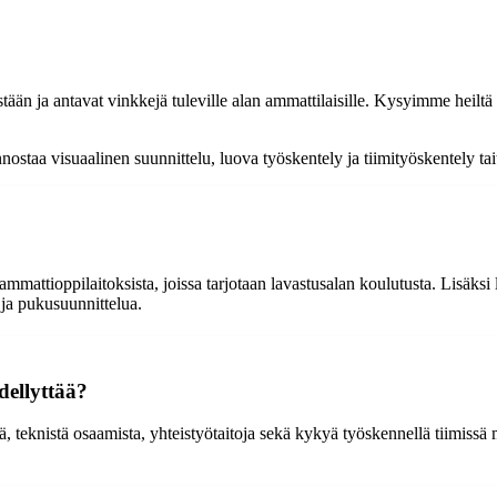
ään ja antavat vinkkejä tuleville alan ammattilaisille. Kysyimme heiltä 
staa visuaalinen suunnittelu, luova työskentely ja tiimityöskentely taite
mmattioppilaitoksista, joissa tarjotaan lavastusalan koulutusta. Lisäksi
 ja pukusuunnittelua.
dellyttää?
 teknistä osaamista, yhteistyötaitoja sekä kykyä työskennellä tiimissä mu