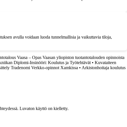
uksen avulla voidaan luoda tunnelmallisia ja vaikuttavia tiloja,
ntotalous Vaasa – Opas Vaasan yliopiston tuotantotalouden opinnoista
kniikan Diplomi-Insinööri: Koulutus ja Työtehtävät
•
Kuvataiteen
sittely Tradenomi Verkko-opinnot Xamkissa
•
Arkistonhoitaja koulutus
teydessä. Luvaton käyttö on kielletty.