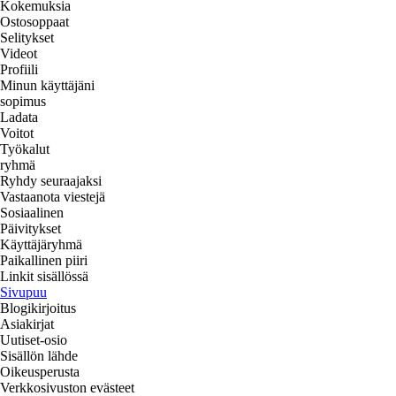
Kokemuksia
Ostosoppaat
Selitykset
Videot
Profiili
Minun käyttäjäni
sopimus
Ladata
Voitot
Työkalut
ryhmä
Ryhdy seuraajaksi
Vastaanota viestejä
Sosiaalinen
Päivitykset
Käyttäjäryhmä
Paikallinen piiri
Linkit sisällössä
Sivupuu
Blogikirjoitus
Asiakirjat
Uutiset-osio
Sisällön lähde
Oikeusperusta
Verkkosivuston evästeet