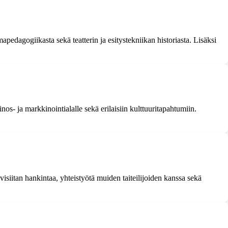
pedagogiikasta sekä teatterin ja esitystekniikan historiasta. Lisäksi
nos- ja markkinointialalle sekä erilaisiin kulttuuritapahtumiin.
isiitan hankintaa, yhteistyötä muiden taiteilijoiden kanssa sekä