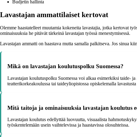
Budjetin hallinta
Lavastajan ammattilaiset kertovat
Olemme haastatelleet muutamia kokeneita lavastajia, jotka kertovat työst
ominaisuuksia he pitävät tärkeinä lavastajan työssä menestymisessä.
Lavastajan ammatti on haastava mutta samalla palkitseva. Jos sinua kiinno
Mikä on lavastajan koulutuspolku Suomessa?
Lavastajan koulutuspolku Suomessa voi alkaa esimerkiksi taide- ja a
teatterikorkeakoulussa tai taideyliopistossa opiskelemalla lavastusta
Mitä taitoja ja ominaisuuksia lavastajan koulutus e
Lavastajan koulutus edellyttää luovuutta, visuaalista hahmotuskykyä,
työskentelemään usein vaihtelevissa ja haastavissa olosuhteissa.