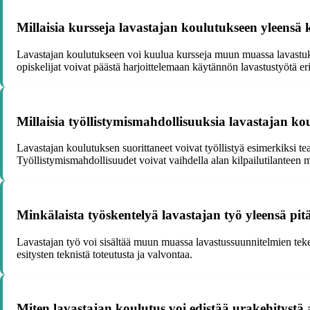
Millaisia kursseja lavastajan koulutukseen yleensä
Lavastajan koulutukseen voi kuulua kursseja muun muassa lavastuksen 
opiskelijat voivat päästä harjoittelemaan käytännön lavastustyötä eri
Millaisia työllistymismahdollisuuksia lavastajan ko
Lavastajan koulutuksen suorittaneet voivat työllistyä esimerkiksi tea
Työllistymismahdollisuudet voivat vaihdella alan kilpailutilanteen
Minkälaista työskentelyä lavastajan työ yleensä pit
Lavastajan työ voi sisältää muun muassa lavastussuunnitelmien tekemi
esitysten teknistä toteutusta ja valvontaa.
Miten lavastajan koulutus voi edistää urakehitystä 