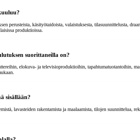
 kuuluu?
perusteista, käsityötaidoista, valaistuksesta, tilasuunnittelusta, draama
laisissa produktioissa.
ulutuksen suorittaneilla on?
ttereihin, elokuva- ja televisioproduktioihin, tapahtumatuotantoihin, mai
 mukaan.
ää sisällään?
stä, lavasteiden rakentamista ja maalaamista, tilojen suunnittelua, rekv
alalla?