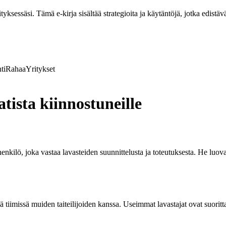
ksessäsi. Tämä e-kirja sisältää strategioita ja käytäntöjä, jotka edistävä
ti
Rahaa
Yritykset
ista kiinnostuneille
henkilö, joka vastaa lavasteiden suunnittelusta ja toteutuksesta. He luova
llä tiimissä muiden taiteilijoiden kanssa. Useimmat lavastajat ovat suo