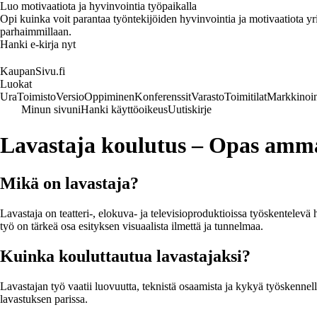
Luo motivaatiota ja hyvinvointia työpaikalla
Opi kuinka voit parantaa työntekijöiden hyvinvointia ja motivaatiota yrity
parhaimmillaan.
Hanki e-kirja nyt
KaupanSivu.fi
Luokat
Ura
Toimisto
Versio
Oppiminen
Konferenssit
Varasto
Toimitilat
Markkinoin
Minun sivuni
Hanki käyttöoikeus
Uutiskirje
Lavastaja koulutus – Opas ammat
Mikä on lavastaja?
Lavastaja on teatteri-, elokuva- ja televisioproduktioissa työskentelevä 
työ on tärkeä osa esityksen visuaalista ilmettä ja tunnelmaa.
Kuinka kouluttautua lavastajaksi?
Lavastajan työ vaatii luovuutta, teknistä osaamista ja kykyä työskenne
lavastuksen parissa.